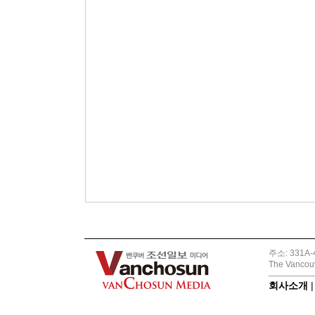
주소: 331A-4
The Vancouv
회사소개