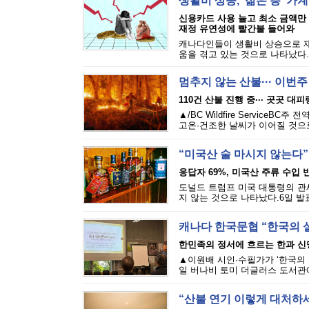
생활비 상승, ‘젊은 층’ 가
신용카드 사용 늘고 최소 금액만
재정 유연성에 빨간불 들어와
캐나다인들이 생활비 상승으로 재
움을 겪고 있는 것으로 나타났다.에퀴
멈추지 않는 산불··· 이번
110건 산불 진행 중··· 곳곳 대
▲/BC Wildfire Servi
고온·건조한 날씨가 이어질 것으로
“미국산 술 마시지 않는다”
응답자 69%, 미국산 주류 수입 반
도널드 트럼프 미국 대통령의 관세
지 않는 것으로 나타났다.6일 발표된
캐나다 한국문협 “한국의 
한민족의 정서에 흐르는 한과 신
▲이원배 시인·수필가가 ‘한국의 
일 버나비 토미 더글러스 도서관에
“산불 연기 이렇게 대처하