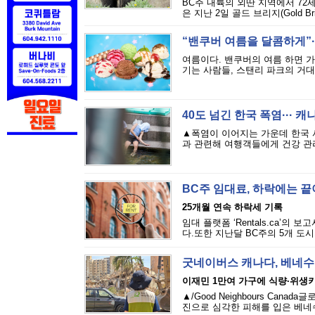
BC주 내륙의 외딴 지역에서 72
은 지난 2일 골드 브리지(Gold Bri
“밴쿠버 여름을 달콤하게”··
여름이다. 밴쿠버의 여름 하면 
기는 사람들, 스탠리 파크의 거대
40도 넘긴 한국 폭염··· 
▲폭염이 이어지는 가운데 한국 
과 관련해 여행객들에게 건강 관리
BC주 임대료, 하락에는 
25개월 연속 하락세 기록
임대 플랫폼 ‘Rentals.ca’의
다.또한 지난달 BC주의 5개 도시
굿네이버스 캐나다, 베네수
이재민 1만여 가구에 식량·위생
▲/Good Neighbours Cana
진으로 심각한 피해를 입은 베네수