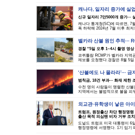
캐나다, 일자리 증가에 실
신규 일자리 7만5000개 증가···
캐나다 통계청(SC)에 따르면, 7
폭 하락해 2024년 7월 이후 최
벨카라 산불 원인 추적··· 
경찰 “5일 오후 1~4시 촬영 영상
코퀴틀람 RCMP가 벨카라 지역공원(
제보를 요청했다.경찰은 8월 5일 
‘산불에도 나 몰라라’··· 
범칙금, 18건 부과··· 화재 제한
수천 명의 사람들이 맹렬한 산불을
지역에서는 불법적으로 불을 피우는
외교관·유학생이 낳은 아이
트럼프, 원정출산 차단 행정명령
출산 목적 의심땐 비자 거부 조치
도널드 트럼프 미국 대통령이 6일
행정명령에 서명했다. 1기 임기 