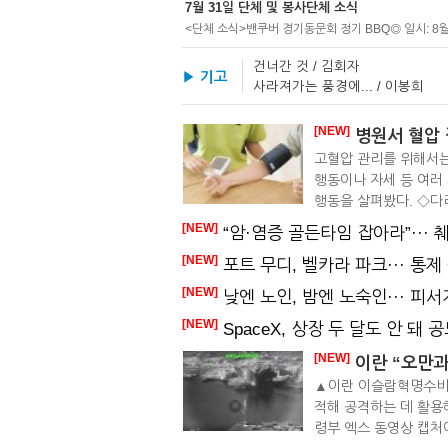
7월 31일 단체 및 봉사단체 소식
건너간 것 / 김회자
▶ 기고
사라져가는 풍경에... / 이봉희
[NEW]
병원서 혈압 잴
고혈압 관리를 위해서는
행동이나 자세 등 여러 
행동을 살펴봤다. ◇다리
[NEW]
“암·염증 골든타임 잡아라”··· 췌장이
[NEW]
포트 무디, 벨카라 파크··· 통제
[NEW]
낮엔 노인, 밤엔 노숙인··· 피
[NEW]
SpaceX, 상장 두 달도 안 돼
[NEW]
이란 “오만과
▲이란 이슬람혁명수비대
적해 공격하는 데 활용해
령부 엑스 동영상 캡처