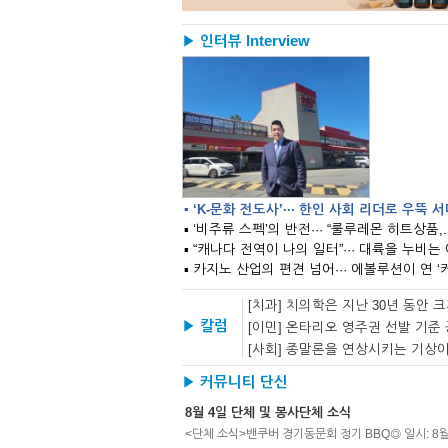
▶ 인터뷰 Interview
▪ ‘K-문화 전도사’··· 한인 사회 리더로 우뚝 
▪ ‘비주류 스펙’의 반전··· “룰루레몬 히트상품,..
[치과] 치의학은 지난 30년 동안
▶ 칼럼
[사회] 종말론을 연상시키는 기상
▶ 커뮤니티 단신
8월 4일 단체 및 봉사단체 소식