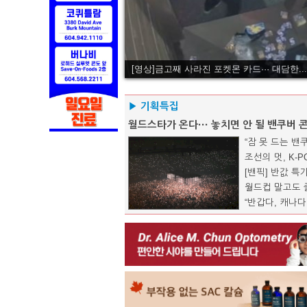
[영상]금고째 사라진 포켓몬 카드··· 대담한...
▶ 기획특집
월드스타가 온다··· 놓치면 안 될 밴쿠버 
“잠 못 드는 밴
조선의 멋, K-
[밴픽] 반값 
월드컵 말고도 즐
“반갑다, 캐나다