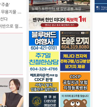
‘주춤’
뉴웨스트민스터 새 강변공원 개장
 될 수 있다”
어선다
반으로 얼룩져