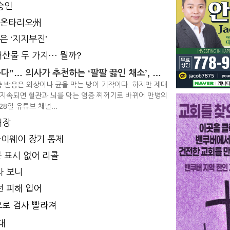
승인
춘 온타리오州
은 ‘지지부진’
산물 두 가지··· 뭘까?
“몸속 염증 싹 잡는다”… 의사가 추천하는 ‘팔팔 끓인 채소’, 뭐지?
 반응은 외상이나 균을 막는 방어 기작이다. 하지만 제대
 지속되면 혈관과 뇌를 막는 염증 찌꺼기로 바뀌어 만병의
28일 유튜브 채널...
개장
하이웨이 장기 통제
 표시 없어 리콜
차 보니
전 피해 입어
으로 검사 빨라져
대