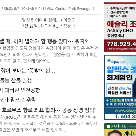
<단체 소식>밴쿠버 경기동문회 정기 BBQ◎ 일시: 8월 8일(토) 오전 10시~오후 2시 / 장소: Central Park Swangard Stadium 주차장 맞은편(작년과 동일) / 문의: 604
당신은 어디를 향해... / 이종구
7월 27일, 한국전쟁... / 김정남
 때, 하지 말아야 할 행동 있다··· 뭐지?
 혈압을 되도록 정확하게 측정해야 한다. 혈압은 측정 전
요인에 의해 결과가 달라진다. 혈압을 잴 때 피해야 하는
 꼬지 말고, 편하게 앉아야...
 보내는 ‘뜻밖의 신호’ 3가지
 불능 산불 발생
서지 돼버린 인천공항
 공모가 밑으로 추락
 호르무즈 항로 좌표 합의··· 공동 성명 임박”
(IRGC)가 호르무즈 해협을 통과하는 민간 선박을 추
 온 항구의 감시탑이 격추돼 파괴되는 모습. /미 중부사
이란은 오만과 호르무즈 해협 항로의...