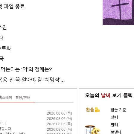
젯 파업 종료
추진
다
 초토화
국
 먹는다는 ‘약’의 정체는?
용 전 꼭 알아야 할 ‘치명적’...
환율 기준
2026.08.06 (목)
살때
2026.08.06 (목)
리버리
2026.08.06 (목)
팔때
판합니다.
2026.08.06 (목)
보낼때