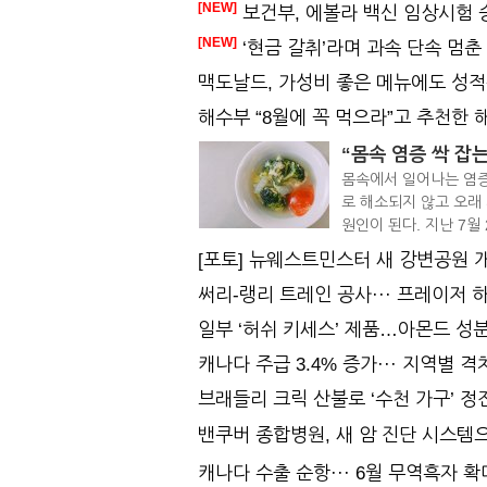
[NEW]
보건부, 에볼라 백신 임상시험 
[NEW]
‘현금 갈취’라며 과속 단속 멈
맥도날드, 가성비 좋은 메뉴에도 성적
해수부 “8월에 꼭 먹으라”고 추천한 해
몸속에서 일어나는 염증
로 해소되지 않고 오래
원인이 된다. 지난 7월 
[포토] 뉴웨스트민스터 새 강변공원 
써리-랭리 트레인 공사··· 프레이저 
일부 ‘허쉬 키세스’ 제품…아몬드 성분
캐나다 주급 3.4% 증가··· 지역별 격
브래들리 크릭 산불로 ‘수천 가구’ 정
밴쿠버 종합병원, 새 암 진단 시스템
캐나다 수출 순항··· 6월 무역흑자 확