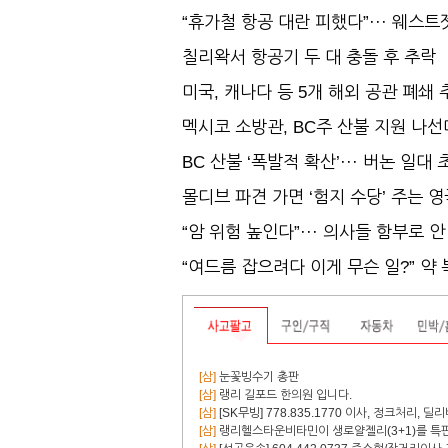
“휴가철 항공 대란 피했다”··· 웨스트
칠리왁서 항공기 두 대 충돌 후 추락
미국, 캐나다 등 5개 해외 공관 폐쇄 
멕시코 소방관, BC주 산불 지원 나선
BC 산불 ‘폭발적 확산’··· 버논 일대
몰디브 파견 가면 ‘험지 수당’ 주는 영
“암 위험 높인다”··· 의사들 함부로 안
“여드름 잡으려다 이게 무슨 일?” 약 복
[삼]
눈꽃빙수기 총판
[삼]
랭리 길포드 한의원 입니다.
[삼]
[SK무빙] 778.835.1770 이사, 정크처리, 딜
[삼]
랭리헬스타운비타민이 생로얄젤리(3+1)를 특