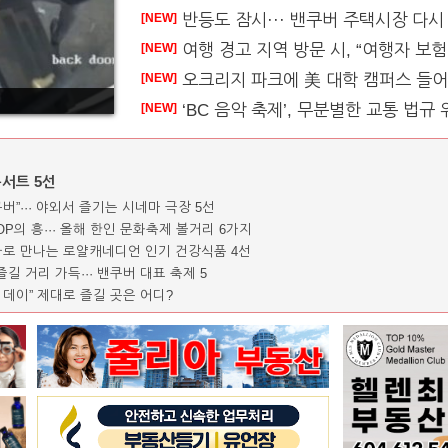
반등도 잠시··· 밴쿠버 주택시장 다시 
[NEW]
여행 경고 지역 방문 시, “여행자 보험 무용지물
[NEW]
오크리지 파크에 美 대학 캠퍼스 들
[NEW]
‘BC 음악 축제’, 무분별한 교통 법규 위
[NEW]
콘서트 5선
쿠버”··· 야외서 즐기는 시네마 극장 5선
POP의 흥··· 올해 한인 문화축제 볼거리 6가지
특가로 만나는 로얄캐네디언 인기 건강식품 4선
길 거리 가득··· 밴쿠버 대표 축제 5
 데이” 제대로 즐길 곳은 어디?