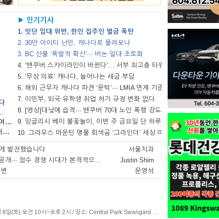
▶ 인기기사
1. 잇단 임대 위반, 한인 집주인 벌금 폭탄
2. 30만 아이티 난민, 캐나다로 몰려오나
3. BC 산불 ‘폭발적 확산’··· 버논 일대 초토화
4. ‘밴쿠버 스카이라인이 바뀐다’… 서부 최고층 타워...
5. ‘무상 의료’ 캐나다, 늘어나는 세금 부담
6. 해외 근무자 캐나다 파견 ‘문턱’··· LMIA 면제 기준...
7. 이민부, 외국 유학생 취업 허가 규정 변화 없다
서다
8. [영상]대낮에 습격··· 밴쿠버 70대 노인 폭행 강도 피해
.
▪ “캐나다 전역이 나의 일터”··· 대륙을 누비는 여행 간호사
9. 잉글리시 베이 불꽃놀이, 이번 주 금요일 단 하루 열린다
▪ 카지노 산업의 편견 넘어··· 에볼루션이 연 ‘커리어의 길’
10. 그라우스 마운틴 명물 회색곰 ‘그라인더’ 세상 떠나
 크게 발전했습니다
서울치과
[이민] 온타리오 영주권 선발 기준 공개··· 점수 경쟁 시대가 본격적으로 시작된다
Justin Shim
이변
문영석
<단체 소식>밴쿠버 경기동문회 정기 BBQ◎ 일시: 8월 8일(토) 오전 10시~오후 2시 / 장소: Central Park Swangard Stadium 주차장 맞은편(작년과 동일) / 문의: 604