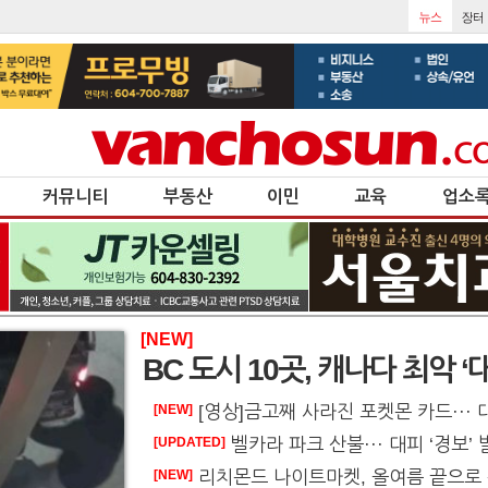
커뮤니티
부동산
이민
교육
업소
[NEW]
BC 도시 10곳, 캐나다 최악 ‘
[영상]금고째 사라진 포켓몬 카드··· 대담한 
[NEW]
벨카라 파크 산불··· 대피 ‘경보’
[UPDATED]
리치몬드 나이트마켓, 올여름 끝으로
[NEW]