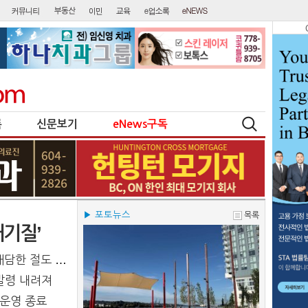
록
신문보기
eNews구독
▶ 포토뉴스
목록
대기질’
절도 수법 포착
 발령 내려져
 운영 종료