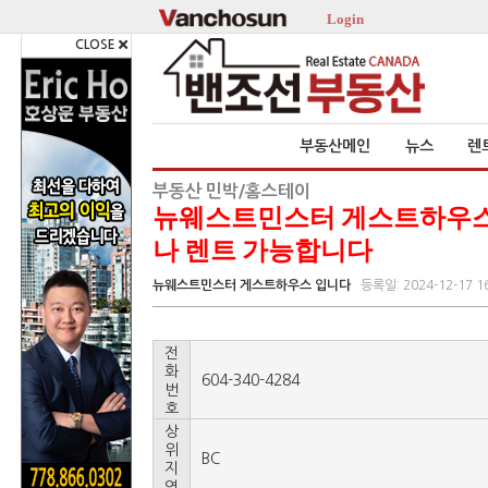
Login
CLOSE
부동산메인
뉴스
렌
부동산 민박/홈스테이
뉴웨스트민스터 게스트하우스입니다
나 렌트 가능합니다
뉴웨스트민스터 게스트하우스 입니다
등록일: 2024-12-17 16
전
화
604-340-4284
번
호
상
위
BC
지
역