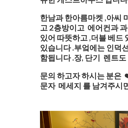
한남과 한아름마켓
,아씨
마
고 2층방이고 에어컨과 과 
있어 따뜻하고 ,더블 베드
있습니다 .부엌에는 인덕션
함됩니다 .장, 단기 렌트도
문의 하고자 하시는 분은 ❤️(
문자 메세지 를 남겨주시면