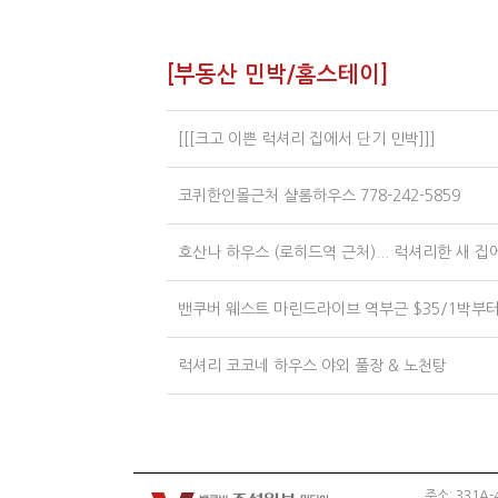
[부동산 민박/홈스테이]
[[[크고 이쁜 럭셔리 집에서 단기 민박]]]
코퀴한인몰근처 샬롬하우스 778-242-5859
호산나 하우스 (로히드역 근처)... 럭셔리한 새 집에
밴쿠버 웨스트 마린드라이브 역부근 $35/1박부
럭셔리 코코네 하우스 야외 풀장 & 노천탕
주소: 331A-4