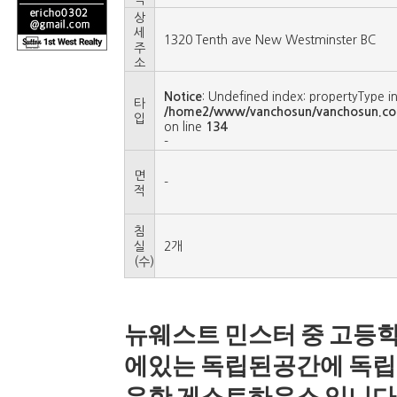
상
세
1320 Tenth ave New Westminster BC
주
소
Notice
: Undefined index: propertyType i
타
/home2/www/vanchosun/vanchosun.co
입
on line
134
-
면
-
적
침
실
2개
(수)
뉴웨스트 민스터 중 고등학교
에있는 독립된공간에 독립
유한 게스트하우스 입니다 