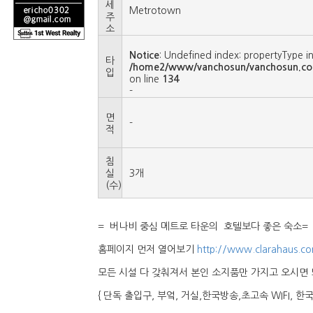
세
Metrotown
주
소
Notice
: Undefined index: propertyType i
타
/home2/www/vanchosun/vanchosun.co
입
on line
134
-
면
-
적
침
실
3개
(수)
= 버나비 중심 메트로 타운의 호텔보다 좋은 숙소=
홈페이지 먼저 열어보기
http://www.clarahaus.c
모든 시설 다 갖춰져서 본인 소지품만 가지고 오시면 
{ 단독 출입구, 부엌, 거실,한국방송,초고속 WIFI, 한