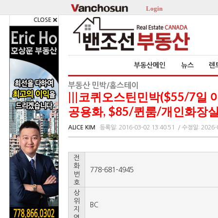
Login
CLOSE
부동산메인
뉴스
렌
부동산 민박/홈스테이
|||코퀴오스틴민박($55/7일 
공용화, $85/퀸룸/개인화장실)|
ALICE KIM
등록일: 2016-03-02 13:40:51
/ 수정일: 2026-0
전
화
778-681-4945
번
호
상
위
BC
지
역