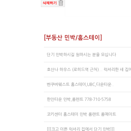
삭제하기
[부동산 민박/홈스테이]
단기 민박하시길 원하시는 분을 모십니다
호산나 하우스 (로히드역 근처)... 럭셔리한 새 집에
벤쿠버웨스트 홈스테이,UBC,다운타운..
한인타운 민박,룸렌트 778-710-5758
코키센터 홈스테이 민박 룸랜트 룸메이트
[[[크고 이쁜 럭셔리 집에서 단기 민박]]]