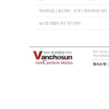
메트로타운,( 홈스테이 , 민 박 ) 메트로타운 센터.
놀스벤 린벨리 콘도 장기 렌트
주소: 331A-4
The Vancouv
회사소개
|