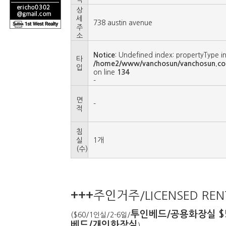
상
세
738 austin avenue
주
소
Notice
: Undefined index: propertyType i
타
/home2/www/vanchosun/vanchosun.co
입
on line
134
-
면
-
적
침
실
1개
(수)
주인거주/
LICENSED RE
+++
투인베드/공용화장실 $5
($60/1인실/2-6일/
베드/개인화장실
)