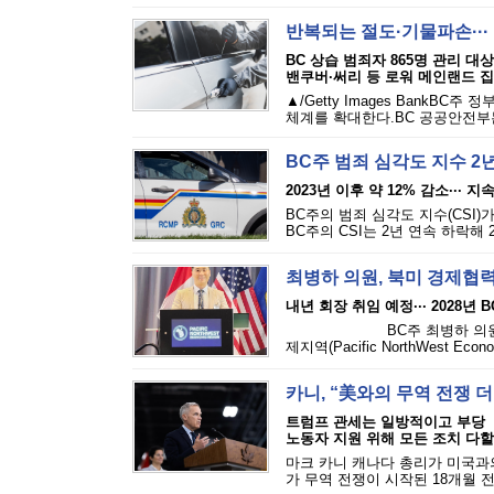
반복되는 절도·기물파손···
BC 상습 범죄자 865명 관리 대
밴쿠버·써리 등 로워 메인랜드 
▲/Getty Images Bank
체계를 확대한다.BC 공공안전부는
BC주 범죄 심각도 지수 2
2023년 이후 약 12% 감소··· 
BC주의 범죄 심각도 지수(CSI)
BC주의 CSI는 2년 연속 하락해 2
최병하 의원, 북미 경제협
내년 회장 취임 예정··· 2028년
BC주 최병하 의원(버나비
제지역(Pacific NorthWest Econom
카니, “美와의 무역 전쟁 
트럼프 관세는 일방적이고 부당
노동자 지원 위해 모든 조치 다할
마크 카니 캐나다 총리가 미국과
가 무역 전쟁이 시작된 18개월 전