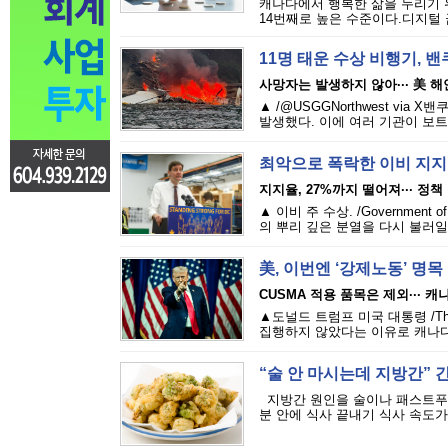
캐나다에서 행복한 삶을 누리기 위
14번째로 높은 수준이다.디지털 금융
11명 태운 수상 비행기, 
사망자는 발생하지 않아··· 美 
▲ /@USGGNorthwest vi
발생했다. 이에 여러 기관이 보트
최악으로 폭락한 이비 지지
지지율, 27%까지 떨어져··· 정
▲ 이비 주 수상. /Governme
의 뿌리 깊은 분열을 다시 불러일으
美, 이번엔 ‘강제노동’ 명목
CUSMA 적용 품목은 제외··· 캐
▲도널드 트럼프 미국 대통령 /Th
집행하지 않았다는 이유로 캐나다를
“술 안 마시는데 지방간” 
지방간 원인을 술이나 패스트푸드
분 안에 식사 끝내기 식사 속도가 