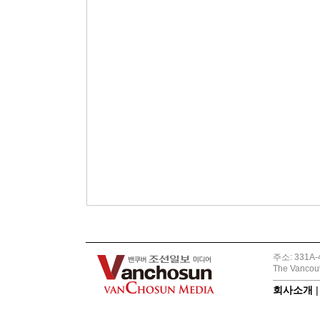
주소: 331A-4
The Vancouv
회사소개