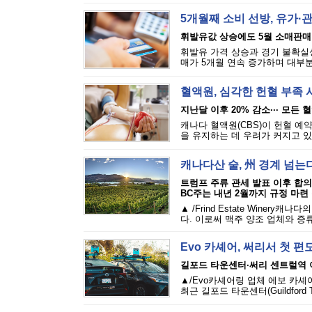
5개월째 소비 선방, 유가·
휘발유값 상승에도 5월 소매판매 
휘발유 가격 상승과 경기 불확실
매가 5개월 연속 증가하며 대부분
혈액원, 심각한 헌혈 부족 
지난달 이후 20% 감소··· 모든
캐나다 혈액원(CBS)이 헌혈 
을 유지하는 데 우려가 커지고 있
캐나다산 술, 州 경계 넘는다
트럼프 주류 관세 발표 이후 합의
BC주는 내년 2월까지 규정 마련
▲ /Frind Estate Wine
다. 이로써 맥주 양조 업체와 증
Evo 카셰어, 써리서 첫 
길포드 타운센터·써리 센트럴역 
▲/Evo카셰어링 업체 에보 카셰어(
최근 길포드 타운센터(Guildford T