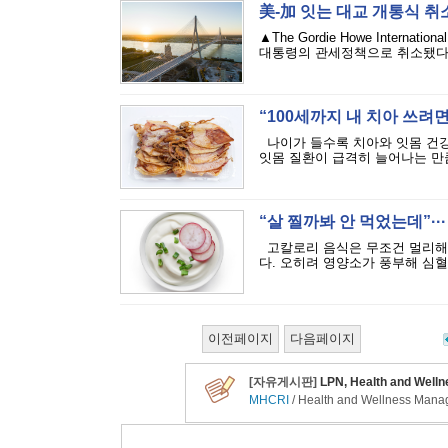
美-加 잇는 대교 개통식 취
▲The Gordie Howe Inte
대통령의 관세정책으로 취소됐다.2
“100세까지 내 치아 쓰
나이가 들수록 치아와 잇몸 건강
잇몸 질환이 급격히 늘어나는 만큼
“살 찔까봐 안 먹었는데”··
고칼로리 음식은 무조건 멀리해야
다. 오히려 영양소가 풍부해 심혈
이전페이지
다음페이지