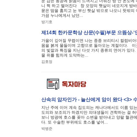
눈 감은 동공에 밝음이 느껴지고 더워진 방 안 온도에
니 쩍 하고 떨어진다 창 모양의 햇살이 네모지게 방바
묻은 땀을 훔치고 눈 부신 햇살 밖으로 나오니 뜻밖의
가끔 누나에게서 났던...
방기호
제14회 한카문학상 산문(수필)부문 으뜸상-‘
가을이 깊어질 무렵이면 나는 종종 브리티시 컬럼비아의
몸을 붉게 물들이며 고향으로 돌아오는 계절이다. 이
의 빛깔과 특징을 지닌 다섯 가지 종류의 연어가 있다. 
물 위를 힘차게 도약하는...
김호정
산속의 암자인가 - 늘산에게 암이 왔다 <3> 
지난 주에 이어 계속 집도의는 캐나다에서도 이름 있는 D
도의와 보조의가 하겠지만 의대생들이 견학하는 걸 허
보니 방광에 호스를 꽂아 소변을 받아내고 양팔 혈관
다. 또 수술한 부위에도 호스를 넣어...
박병준