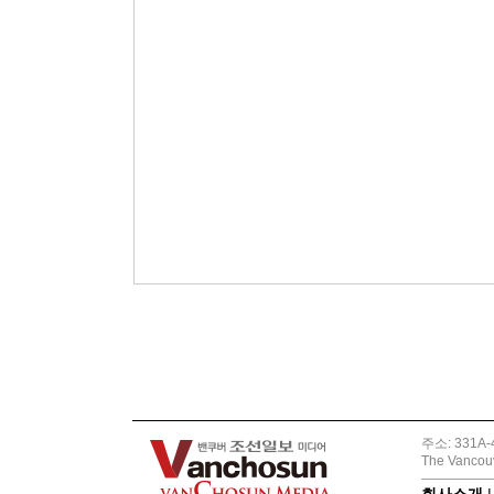
주소: 331A-4
The Vancouv