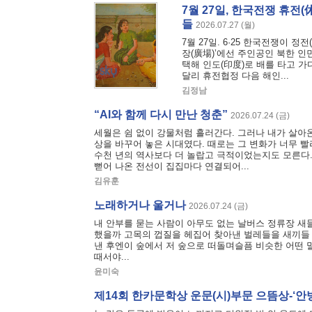
7월 27일, 한국전쟁 휴전
들
2026.07.27 (월)
7월 27일. 6·25 한국전쟁이 정
장(廣場)’에선 주인공인 북한 
택해 인도(印度)로 배를 타고 
달리 휴전협정 다음 해인...
김정남
“AI와 함께 다시 만난 청춘”
2026.07.24 (금)
세월은 쉼 없이 강물처럼 흘러간다. 그러나 내가 살아온
상을 바꾸어 놓은 시대였다. 때로는 그 변화가 너무 빨
수천 년의 역사보다 더 놀랍고 극적이었는지도 모른다.
뻗어 나온 전선이 집집마다 연결되어...
김유훈
노래하거나 울거나
2026.07.24 (금)
내 안부를 묻는 사람이 아무도 없는 날버스 정류장 새
했을까 고목의 껍질을 헤집어 찾아낸 벌레들을 새끼들 
낸 후엔이 숲에서 저 숲으로 떠돌며슬픔 비슷한 어떤 말
때서야...
윤미숙
제14회 한카문학상 운문(시)부문 으뜸상-‘안