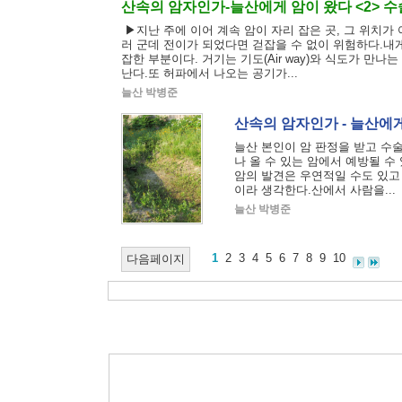
산속의 암자인가-늘산에게 암이 왔다 <2> 
▶지난 주에 이어 계속 암이 자리 잡은 곳, 그 위치가
러 군데 전이가 되었다면 걷잡을 수 없이 위험하다.내게
잡한 부분이다. 거기는 기도(Air way)와 식도가 만
난다.또 허파에서 나오는 공기가...
늘산 박병준
산속의 암자인가 - 늘산에게
늘산 본인이 암 판정을 받고 수
나 올 수 있는 암에서 예방될 수
암의 발견은 우연적일 수도 있고
이라 생각한다.산에서 사람을...
늘산 박병준
1
2
3
4
5
6
7
8
9
10
다음페이지