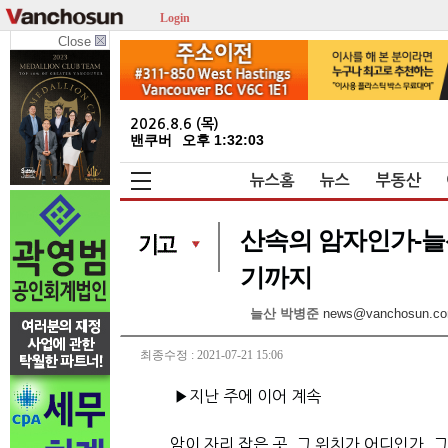
Login
Close
2026.8.6 (목)
밴쿠버
오후 1:32:04
뉴스홈
뉴스
부동산
산속의 암자인가-늘산
기까지
늘산 박병준
news@vanchosun.c
최종수정 : 2021-07-21 15:06
▶지난 주에 이어 계속
암이 자리 잡은 곳, 그 위치가 어디인가. 