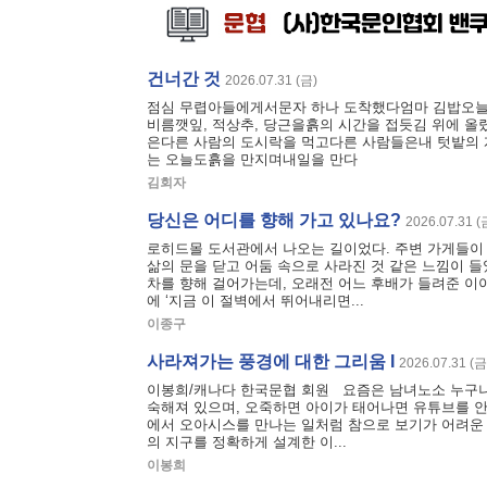
건너간 것
2026.07.31 (금)
점심 무렵아들에게서문자 하나 도착했다엄마 김밥오늘
비름깻잎, 적상추, 당근을흙의 시간을 접듯김 위에 올
은다른 사람의 도시락을 먹고다른 사람들은내 텃밭의 
는 오늘도흙을 만지며내일을 만다
김회자
당신은 어디를 향해 가고 있나요?
2026.07.31 (
로히드몰 도서관에서 나오는 길이었다. 주변 가게들이 
삶의 문을 닫고 어둠 속으로 사라진 것 같은 느낌이 들
차를 향해 걸어가는데, 오래전 어느 후배가 들려준 이
에 ‘지금 이 절벽에서 뛰어내리면...
이종구
사라져가는 풍경에 대한 그리움 I
2026.07.31 (금
이봉희/캐나다 한국문협 회원 요즘은 남녀노소 누구나가
숙해져 있으며, 오죽하면 아이가 태어나면 유튜브를 
에서 오아시스를 만나는 일처럼 참으로 보기가 어려운 
의 지구를 정확하게 설계한 이...
이봉희