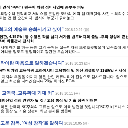
 견적 ‘뚝딱’ / 밴쿠버 차량 정비사업에 승부수 띄워
 외장수리 견적비교 서비스를 론칭한 모카의 에릭 임 대표(34). 사진 = 최희수
되는 건 한 순간이다. 밤사이 누군가 긁어놓고...
..최고의 예술로 승화시키고 싶어”
2018.10.26 (금)
판, 4.19묘비 등 수많은 작품 남겨 서가협 밴쿠버지회 출범..후학 양성에 혼
밴쿠버 박물관서 전시회
 서예 얘기를 하는 동안 그의 눈매는 젊은이처럼 또렷또렷했으며 일주일에 세 
어려울 정도로 열정적이고 강건한 모습이었다....
시작이란 마음으로 일하겠습니다”
2018.10.23 (화)
공한 박가영 교육위원 트라이시티 교육행정 및 예산 의결업무 11월6일 선서식
인 지지와 후원을 아끼지 않은 한인 커뮤니티에 진심으로 감사드립니다. 앞으로
알고 최선을 다하겠습니다”20일 치러진 BC주...
대 교역국..교류확대 기대 커"
2018.10.11 (목)
게임산업 성장 견인차 될 것 / 고용 통상 및 기술 장관 인터뷰
놀라운 한국과 BC주와의 교류는 앞으로 더욱 발전할 것입니다”BC주 비즈니스
용 통상 및 기술 장관이 최근 본사를 방문해...
전고운 감독, ‘여성 창작’을 말하다
2018.10.05 (금)