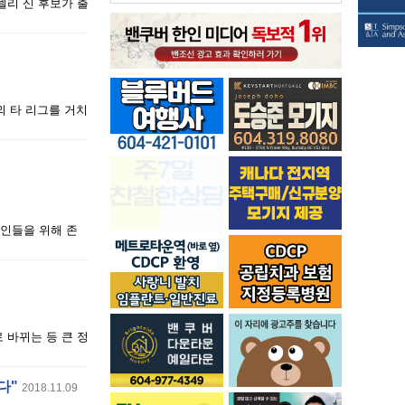
넬리 신 후보가 출
외 타 리그를 거치
한인들을 위해 존
 바뀌는 등 큰 정
다"
2018.11.09