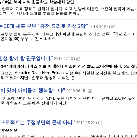
-10일, 북미 지역 한글학교 학술대회 강연
 한국어 교육 정책도 변해야 합니다. 이제 변방에 머물던 수준의 한국이 아닙
고 한국어 가사의 노래를 부르고 문화를 함께...
 30대 셰프 부부 “퓨전 요리로 인생 2막”
2018.07.27 (금)
프부부·호텔 근무 경력 다수코리안 퀴진에 프렌치 스타일 접목...”퓨전 한식 다
윤지영(36) 부부. 사진 = 최희수...
 평생 함께 할 친구입니다”
2018.07.13 (금)
방송 ‘어메이징 레이스 히로’에 출연 / 치열한 경쟁 뚫고 오디션에 합격, 3일 첫
램인 ‘Amazing Race Hero Edition’ 시즌 6에 치열한 오디션을 뚫고 한인
되고 있다. 지난 3일부터 방송이 시작된 본...
신이 있어 아이들이 행복합니다”
2018.06.15 (금)
의 기로에 선다” 두 아이의 입양, 늦은 나이에 선택한 미국 유학길 2014년 돌연
국 유학길에 오른 배우 신애라가 지난...
 프로젝트는 주정부만의 문제 아냐"
2018.05.22 (화)
말 하원의원