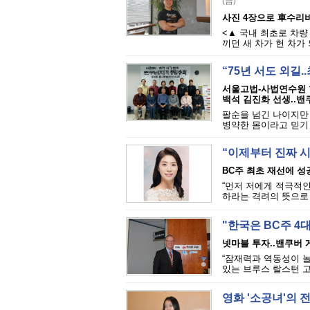
(금)
사진 4장으로 車수리비
<▲ 국내 최초로 차량
끼던 새 차가 헌 차가 
“75년 서도 외길
서울고법-사법연수원 현
백석 김진화 선생..
팔순을 넘긴 나이지만
병약한 몸이라고 믿기 
“이제부터 진짜 
BC주 최초 재선에 성
“먼저 저에게 적극적
하라는 격려의 뜻으로 
"한국은 BC주 4
넷마블 투자..밴쿠버 
“잠재력과 역동성이 
있는 브루스 랄스턴 고
영화 '소공녀'의 