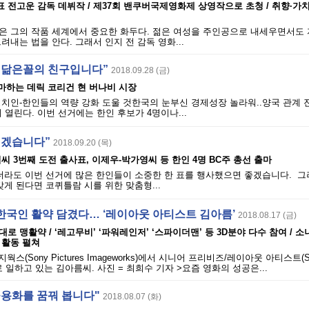
전고운 감독 데뷔작 / 제37회 밴쿠버국제영화제 상영작으로 초청 / 취향·가치
은 그의 작품 세계에서 중요한 화두다. 젊은 여성을 주인공으로 내세우면서도 
려내는 법을 안다. 그래서 인지 전 감독 영화...
 닮은꼴의 친구입니다”
2018.09.28 (금)
마하는 데릭 코리건 현 버나비 시장
치인-한인들의 역량 강화 도울 것한국의 눈부신 경제성장 놀라워..양국 관계 
 열린다. 이번 선거에는 한인 후보가 4명이나...
되겠습니다”
2018.09.20 (목)
씨 3번째 도전 출사표, 이제우-박가영씨 등 한인 4명 BC주 총선 출마
않더라도 이번 선거에 많은 한인들이 소중한 한 표를 행사했으면 좋겠습니다. 
갖게 된다면 코퀴틀람 시를 위한 맞춤형...
한국인 활약 담겼다… ‘레이아웃 아티스트 김아름’
2018.08.17 (금)
로 맹활약 / ‘레고무비’ ‘파워레인저’ ‘스파이더맨’ 등 3D분야 다수 참여 / 
 활동 펼쳐
스(Sony Pictures Imageworks)에서 시니어 프리비즈/레이아웃 아티스트(Se
rtist)로 일하고 있는 김아름씨. 사진 = 최희수 기자 >요즘 영화의 성공은...
공용화를 꿈꿔 봅니다"
2018.08.07 (화)