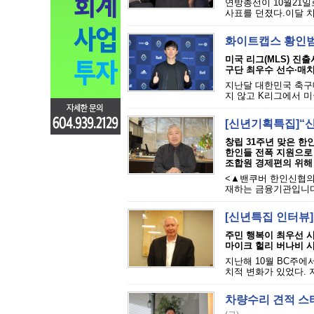
연방총선이 10월21일
사표를 던졌다.이달 치
화이트캡스 황인범,
미국 리그(MLS) 진출사
구단 최우수 선수·매치
지난달 대한민국 축구
지 않고 K리그에서 미국
[신년기획특집]“
창립 31주년 맞은 한
한인들 전폭 지원으로 
조합원 경제편의 위해
<▲밴쿠버 한인신협의
재하는 금융기관입니다.
[신년특집 인터뷰
주민 행복이 최우선 시
마이크 헐리 버나비 
지난해 10월 BC주에
치적 변화가 있었다. 
차량수리 견적 스타