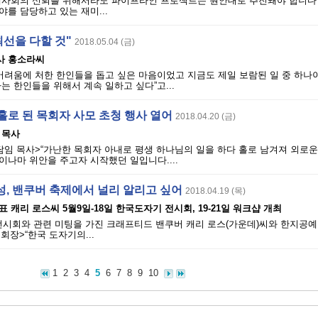
제사회의 신뢰를 위해서라도 파이프라인 프로젝트는 원안대로 추진돼야 합니다
를 담당하고 있는 재미...
최선을 다할 것"
2018.05.04 (금)
호사 홍소라씨
어려움에 처한 한인들을 돕고 싶은 마음이었고 지금도 제일 보람된 일 중 하나
는 한인들을 위해서 계속 일하고 싶다”고...
홀로 된 목회자 사모 초청 행사 열어
2018.04.20 (금)
 목사
담임 목사>“가난한 목회자 아내로 평생 하나님의 일을 하다 홀로 남겨져 외로
나마 위안을 주고자 시작했던 일입니다....
성, 밴쿠버 축제에서 널리 알리고 싶어
2018.04.19 (목)
 캐리 로스씨 5월9일-18일 한국도자기 전시회, 19-21일 워크샵 개최
회와 관련 미팅을 가진 크래프티드 밴쿠버 캐리 로스(가운데)씨와 한지공예
부회장>“한국 도자기의...
1
2
3
4
5
6
7
8
9
10