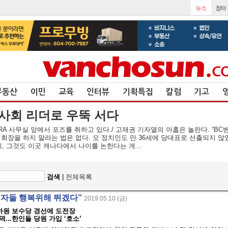
부동산
이민
교육
인터뷰
기획특집
칼럼
기고
인 사회 리더로 우뚝 서다
RA 사무실 앞에서 포즈를 취하고 있다./ 고재권 기자열의 아홉은 놀란다. “B
회 회장을 하지 말라는 법은 없다. 모 정치인도 만 36세에 당대표로 선출되지 않
 그것도 이곳 캐나다에서 나이를 논한다는 게...
검색
|
전체목록
민자들 행복위해 뛰겠다”
2019.05.10 (금)
하원 보수당 경선에 도전장
...한인들 당원 가입 ‘호소’