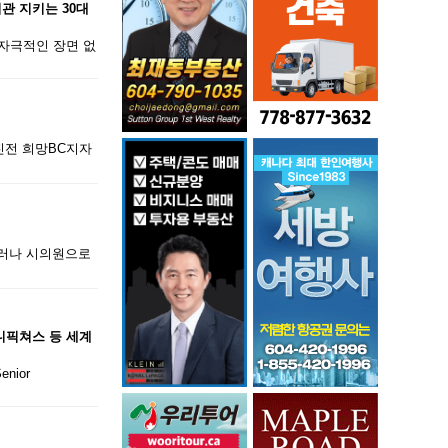
관 지키는 30대
자극적인 장면 없
진전 희망BC지자
그러나 시의원으로
소니픽쳐스 등 세계
nior