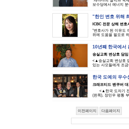
“캐나다의 실익과 국
보수당에서 에너지 분야
"한인 변호 위해 
ICBC 전문 상해 변
“변호사가 된 이유도 
위에 도움을 필요로 하
10년째 한국에서 
숭실교회 변상호 담임
<▲숭실교회 변상호 
있는 사모들에게 조금이
한국 도예의 우수
크래프티드 밴쿠버 대표
<▲한국 도자기 전시
(왼쪽), 장민우 평통 
이전페이지
다음페이지