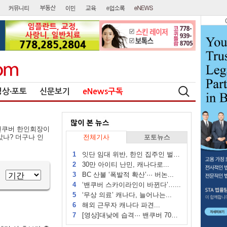
영상∙포토
신문보기
eNews구독
C밴쿠버 한인회장이
았나? 더구나 인
전체기사
포토뉴스
1
잇단 임대 위반, 한인 집주인 벌금...
2
30만 아이티 난민, 캐나다로...
3
BC 산불 ‘폭발적 확산’··· 버논...
4
‘밴쿠버 스카이라인이 바뀐다’…...
5
‘무상 의료’ 캐나다, 늘어나는...
6
해외 근무자 캐나다 파견...
7
[영상]대낮에 습격··· 밴쿠버 70대...