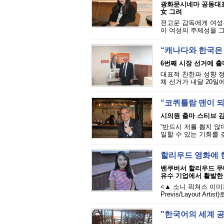
광화문시네마 공동대표 
女 그려
전고운 감독에게 여성
이 여성의 주체성을 그
“캐나다와 한국은
6번째 시장 선거에 출
대표적 친한파 성향 정
체 선거가 내달 20일에
“코퀴틀람 맨이 
시의원 출마 스티브 김
“반드시 저를 뽑지 
일할 수 있는 기회를 
할리우드 영화에 
밴쿠버서 할리우드 무대
유수 기업에서 활발한
<▲ 소니 픽쳐스 이미지웍
Previs/Layout A
"한국어의 세계 