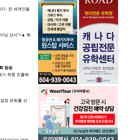
니다. 전 세계인들
이닝 선사”<▲ 화
 회 방송
 남매가 최종 진출해
 잠정 은퇴를 선