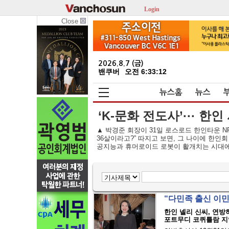
Login
Close
2026.8.7 (금)
밴쿠버
오전 6:33:13
뉴스홈
뉴스
‘K-문화 전도사’··· 한
▲ 박경준 회장이 31일 로스로드 한인타운 N
36살이라고?” 따지고 보면, 그 나이에 한인
공지능과 휴머로이드 로봇이 활개치는 시대에,
“다민족 출신 이
한인 넬리 신씨, 연방
포트무디 코퀴틀람 지역