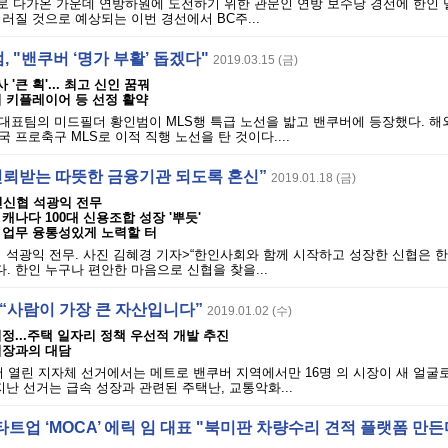
로 다가온 가운데 연방하원에 도전하기 위한 관문인 연방 보수당 경선에 한인 
러질 것으로 예상되는 이번 경선에서 BC주...
 "밴쿠버 ‘명가 부활’ 돕겠다"
2019.03.15 (금)
 '큰 획'... 최고 신인 꿈꿔
 키플레이어 등 선정 활약
대표팀의 미드필더 황인범이 MLS행 특급 노선을 밟고 밴쿠버에 등장했다. 해
 프로축구 MLS로 이적 직행 노선을 탄 것이다....
신뢰받는 따뜻한 금융기관 되도록 혼신”
2019.01.18 (금)
인신협 석광익 전무
캐나다 100대 신용조합 성장 '뿌듯'
 업무 융통성있게 노력할 터
 석광익 전무. 사진 김혜경 기자>“한인사회와 함께 시작하고 성장한 신협은 
 한인 누구나 편안한 마음으로 신협을 찾을...
]“사람이 가장 큰 자산입니다”
2019.01.02 (수)
정...주택 일자리 정책 우선적 개발 추진
시장과의 대담
서 열린 지자체 선거에서는 메트로 밴쿠버 지역에서만 16명 의 시장이 새 얼굴로
지난 선거는 급속 성장과 관련된 주택난, 교통악화...
트업 ‘MOCA’ 에릭 임 대표 "북미판 차량수리 견적 플랫폼 만든