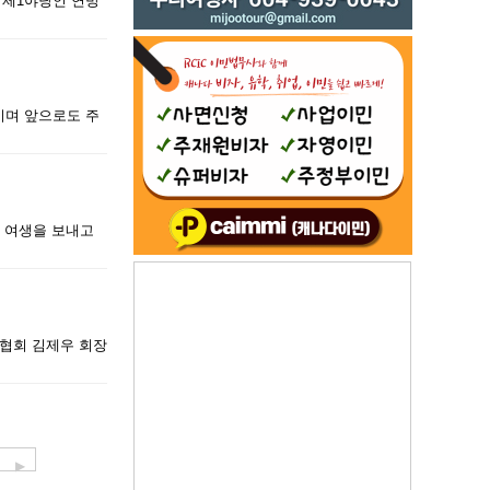
”제1야당인 연방
이며 앞으로도 주
운 여생을 보내고
협회 김제우 회장