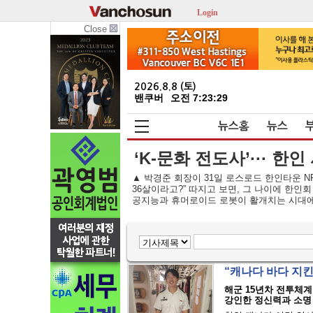
Login
Close
2026.8.8 (토)
밴쿠버
오전 7:23:30
뉴스홈
뉴스
‘K-문화 전도사’··· 한
▲ 박경준 회장이 31일 로스로드 한인타운 N
36살이라고?” 따지고 보면, 그 나이에 한인
공지능과 휴머로이드 로봇이 활개치는 시대에,
“캐나다 바다 지킨
해군 15년차 전투체계
강인한 정신력과 소명