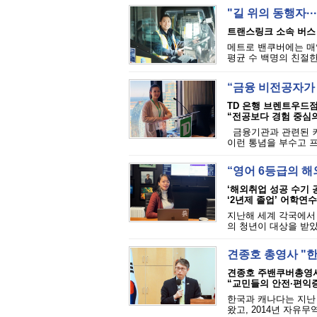
"길 위의 동행자·
트랜스링크 소속 버스
메트로 밴쿠버에는 매일
평균 수 백명의 친절한
“금융 비전공자가
TD 은행 브렌트우드
“전공보다 경험 중심의
금융기관과 관련된 커
이런 통념을 부수고 
“영어 6등급의 해
‘해외취업 성공 수기 공
‘2년제 졸업’ 어학연
지난해 세계 각국에서
의 청년이 대상을 받았
견종호 총영사 "한
견종호 주밴쿠버총영사
“교민들의 안전·편익증
한국과 캐나다는 지난 
왔고, 2014년 자유무