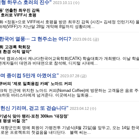
국형 하우스 호러의 진수"
2023.10.11 (수)
동' 연출한 최우진 감독
호러로 VIFF서 호평
 <정동>으로 VIFF에서 호평을 받은 최우진 감독 (사진= 김세정 인턴기자) 
(VIFF)가 지난달 28일 개막해 8일까지 성황리에...
한국어 열풍··· 그 현주소는 어디?
2023.09.01 (금)
회 고경록 학회장
 환경 아직 열악”
밴쿠버 캠퍼스에서 캐나다한국어교육학회(CATK) 학술대회가 개최됐다. 이날 
관계자들이 대면과 비대면으로 참석해, 디지털 시대에...
하며 종이컵 5만개 아꼈어요”
2023.07.28 (금)
노스밴쿠버의 ‘제로 일회용컵 카페’ 노마드 커피
릭 인근에 위치한 노마드 커피(Nomad Coffee)에 방문하는 고객들은 음료 주
숙하듯 바리스타에게 넘겨준다. 이곳에서는 일회용...
헌신 기리며, 걷고 또 걷습니다”
2023.04.12 (수)
기념식 맞아 랭리-포천 300km ‘대장정’
 평생 바칠 것”
ck) 재향군인회 명예 회원이 가평전투 기념식(4월 21일)을 앞두고, 오는 14일 
로운 프로젝트의 첫걸음을 내디딘다. 블랙 씨는...