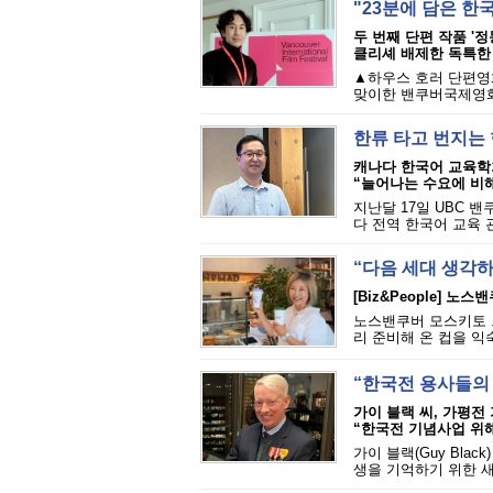
"23분에 담은 한
두 번째 단편 작품 '정
클리셰 배제한 독특한 
▲하우스 호러 단편영화
맞이한 밴쿠버국제영화제
한류 타고 번지는 
캐나다 한국어 교육학
“늘어나는 수요에 비해
지난달 17일 UBC 
다 전역 한국어 교육 
“다음 세대 생각
[Biz&People] 
노스밴쿠버 모스키토 크
리 준비해 온 컵을 익
“한국전 용사들의 
가이 블랙 씨, 가평전 
“한국전 기념사업 위해
가이 블랙(Guy Bla
생을 기억하기 위한 새