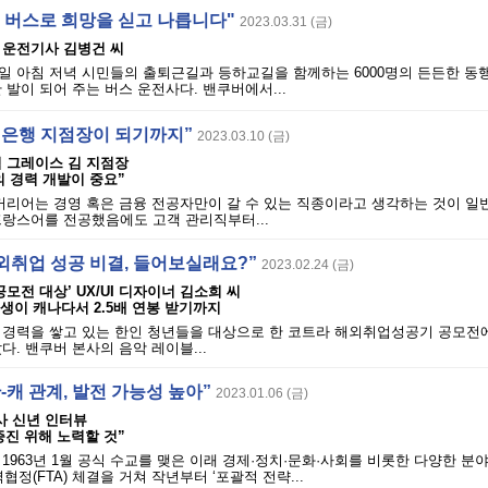
·· 버스로 희망을 싣고 나릅니다"
2023.03.31 (금)
 운전기사 김병건 씨
 아침 저녁 시민들의 출퇴근길과 등하교길을 함께하는 6000명의 든든한 동행
 발이 되어 주는 버스 운전사다. 밴쿠버에서...
 은행 지점장이 되기까지”
2023.03.10 (금)
점 그레이스 김 지점장
 경력 개발이 중요”
리어는 경영 혹은 금융 전공자만이 갈 수 있는 직종이라고 생각하는 것이 일
프랑스어를 전공했음에도 고객 관리직부터...
외취업 성공 비결, 들어보실래요?”
2023.02.24 (금)
모전 대상’ UX/UI 디자이너 김소희 씨
수생이 캐나다서 2.5배 연봉 받기까지
 경력을 쌓고 있는 한인 청년들을 대상으로 한 코트라 해외취업성공기 공모전
다. 밴쿠버 본사의 음악 레이블...
-캐 관계, 발전 가능성 높아”
2023.01.06 (금)
 신년 인터뷰
진 위해 노력할 것”
1963년 1월 공식 수교를 맺은 이래 경제·정치·문화·사회를 비롯한 다양한 분
역협정(FTA) 체결을 거쳐 작년부터 ‘포괄적 전략...