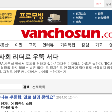
부동산
이민
교육
인터뷰
기획특집
칼럼
기고
인 사회 리더로 우뚝 서다
RA 사무실 앞에서 포즈를 취하고 있다./ 고재권 기자열의 아홉은 놀란다. “B
회 회장을 하지 말라는 법은 없다. 모 정치인도 만 36세에 당대표로 선출되지 않
 그것도 이곳 캐나다에서 나이를 논한다는 게...
검색
|
전체목록
다는 뿌듯함, 말로 설명 못해요”
2024.06.12 (수)
 엔지니어 정인식 소령
 의식은 필수