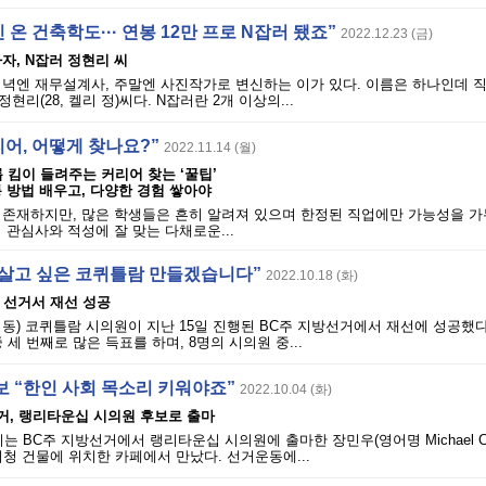
 온 건축학도··· 연봉 12만 프로 N잡러 됐죠”
2022.12.23 (금)
자, N잡러 정현리 씨
저녁엔 재무설계사, 주말엔 사진작가로 변신하는 이가 있다. 이름은 하나인데 
현리(28, 켈리 정)씨다. N잡러란 2개 이상의...
리어, 어떻게 찾나요?”
2022.11.14 (월)
롭 킴이 들려주는 커리어 찾는 ‘꿀팁’
 방법 배우고, 다양한 경험 쌓아야
 존재하지만, 많은 학생들은 흔히 알려져 있으며 한정된 직업에만 가능성을 가
 관심사와 적성에 잘 맞는 다채로운...
 “살고 싶은 코퀴틀람 만들겠습니다”
2022.10.18 (화)
 선거서 재선 성공
동) 코퀴틀람 시의원이 지난 15일 진행된 BC주 지방선거에서 재선에 성공했다
 세 번째로 많은 득표를 하며, 8명의 시의원 중...
보 “한인 사회 목소리 키워야죠”
2022.10.04 (화)
방선거, 랭리타운십 시의원 후보로 출마
리는 BC주 지방선거에서 랭리타운십 시의원에 출마한 장민우(영어명 Michael Ch
시청 건물에 위치한 카페에서 만났다. 선거운동에...