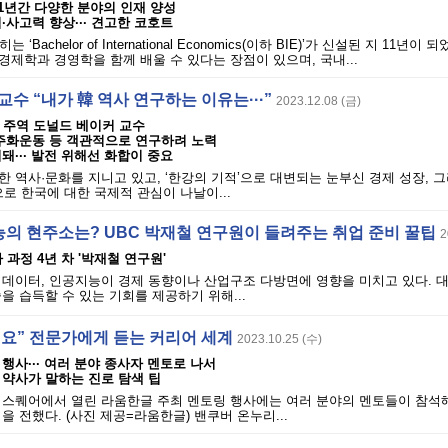
 11년간 다양한 분야의 인재 양성
·사고력 향상··· 견고한 코호트
‘Bachelor of International Economics(이하 BIE)’가 신설된 지 11년
 경제학과 경영학을 함께 배울 수 있다는 장점이 있으며, 국내...
교수 “내가 韓 역사 연구하는 이유는···”
2023.12.08 (금)
 주역 도널드 베이커 교수
민주화운동 등 객관적으로 연구하려 노력
돼··· 발전 위해선 화합이 중요
 역사·문화를 지니고 있고, ‘한강의 기적’으로 대변되는 눈부신 경제 성장, 그
으로 한국에 대한 국제적 관심이 나날이...
의 현주소는? UBC 박재철 연구원이 들려주는 취업 준비 꿀팁
2
 과정 4년 차 '박재철 연구원'
빅데이터, 인공지능이 경제 동향이나 산업구조 다방면에 영향을 미치고 있다. 
을 습득할 수 있는 기회를 제공하기 위해...
해요” 전문가에게 듣는 커리어 세계
2023.10.25 (수)
행사··· 여러 분야 종사자 멘토로 나서
 약사가 말하는 진로 탐색 팁
랍슨 스퀘어에서 열린 라움한글 주최 멘토링 행사에는 여러 분야의 멘토들이 참석
을 전했다. (사진 제공=라움한글) 밴쿠버 온누리...