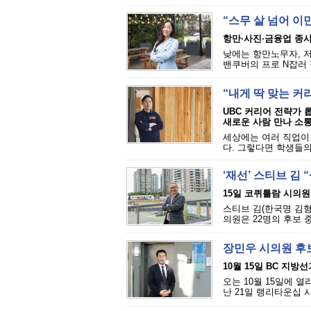
“스무 살 넘어 이민
항만·사진·금융업 종사
낮에는 항만노무자, 
밴쿠버의 프로 N잡러 정
“내게 딱 맞는 커
UBC 커리어 전략가 
새로운 사람 만나 소통
세상에는 여러 직업이
다. 그렇다면 학생들의
‘재선’ 스티브 김
15일 코퀴틀람 시의원
스티브 김(한국명 김형
의원은 22명의 후보 중
장민우 시의원 후
10월 15일 BC 지
오는 10월 15일에 열
난 21일 랭리타운십 