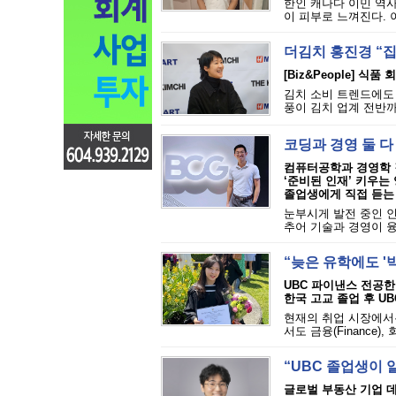
한인 캐나다 이민 역사
이 피부로 느껴진다. 
더김치 홍진경 “
[Biz&People] 식품
김치 소비 트렌드에도 
풍이 김치 업계 전반까지
코딩과 경영 둘 다
컴퓨터공학과 경영학 결
‘준비된 인재’ 키우는 
졸업생에게 직접 듣는 
눈부시게 발전 중인 인
추어 기술과 경영이 융
“늦은 유학에도 '
UBC 파이낸스 전공한
한국 고교 졸업 후 U
현재의 취업 시장에서는
서도 금융(Finance),
“UBC 졸업생이
글로벌 부동산 기업 