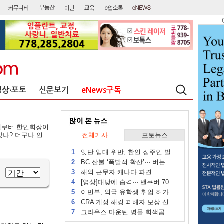
영상∙포토
신문보기
eNews구독
C밴쿠버 한인회장이
았나? 더구나 인
전체기사
포토뉴스
1
잇단 임대 위반, 한인 집주인 벌금...
2
BC 산불 ‘폭발적 확산’··· 버논...
3
해외 근무자 캐나다 파견...
4
[영상]대낮에 습격··· 밴쿠버 70대...
5
이민부, 외국 유학생 취업 허가...
6
CRA 계정 해킹 피해자 보상 신청 시작
7
그라우스 마운틴 명물 회색곰...