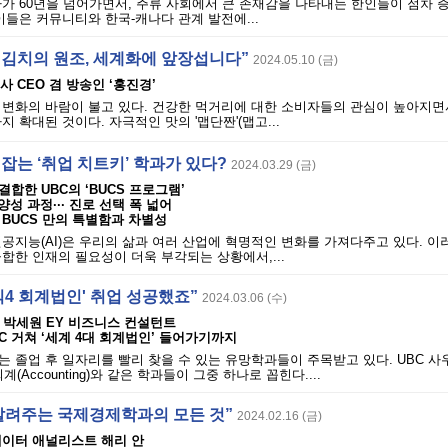
가 60년을 넘어가면서, 주류 사회에서 큰 존재감을 나타내는 한인들이 점차 
이들은 커뮤니티와 한국-캐나다 관계 발전에...
집김치의 원조, 세계화에 앞장섭니다”
2024.05.10 (금)
 회사 CEO 겸 방송인 ‘홍진경’
변화의 바람이 불고 있다. 건강한 먹거리에 대한 소비자들의 관심이 높아지면서
 확대된 것이다. 자극적인 맛의 '맵단짠'(맵고...
 잡는 ‘취업 치트키’ 학과가 있다?
2024.03.29 (금)
합한 UBC의 ‘BUCS 프로그램’
양성 과정··· 진로 선택 폭 넓어
BUCS 만의 특별함과 차별성
공지능(AI)은 우리의 삶과 여러 산업에 혁명적인 변화를 가져다주고 있다. 이
합한 인재의 필요성이 더욱 부각되는 상황에서,...
빅4 회계법인' 취업 성공했죠”
2024.03.06 (수)
 박세원 EY 비즈니스 컨설턴트
BC 거쳐 ‘세계 4대 회계법인’ 들어가기까지
 졸업 후 일자리를 빨리 찾을 수 있는 유망학과들이 주목받고 있다. UBC 사
 회계(Accounting)와 같은 학과들이 그중 하나로 꼽힌다....
 알려주는 국제경제학과의 모든 것”
2024.02.16 (금)
데이터 애널리스트 해리 안