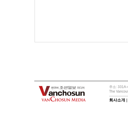
주소: 331A-4
The Vancouv
회사소개