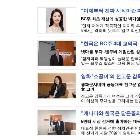
“이제부터 진짜 시작이란
BC주 최초 재선에 성공한 박가
“먼저 저에게 적극적인 지지와 
하라는 격려의 뜻으로 알고 최선을
"한국은 BC주 4대 교역국
넷마블 투자..밴쿠버 게임산업 성장
“잠재력과 역동성이 놀라운 한국
있는 브루스 랄스턴 고용 통상 및
영화 '소공녀'의 전고운 감독
광화문시네마 공동대표 전고운 감독
女 그려
전고운 감독에게 여성은 그의 작
이 여성의 주체성을 그려내는 법을 
“캐나다와 한국은 닮은꼴
6번째 시장 선거에 출마하는 데릭
대표적 친한파 성향 정치인-한인
체 선거가 내달 20일에 열린다. 