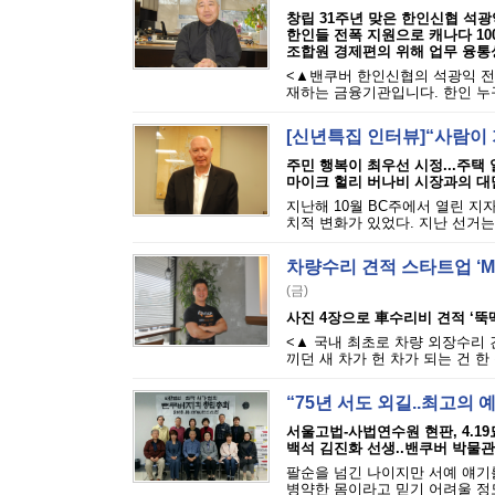
창립 31주년 맞은 한인신협 석광
한인들 전폭 지원으로 캐나다 100
조합원 경제편의 위해 업무 융통
<▲밴쿠버 한인신협의 석광익 전
재하는 금융기관입니다. 한인 누구
[신년특집 인터뷰]“사람이
주민 행복이 최우선 시정...주택
마이크 헐리 버나비 시장과의 대
지난해 10월 BC주에서 열린 지
치적 변화가 있었다. 지난 선거는
차량수리 견적 스타트업 ‘M
(금)
사진 4장으로 車수리비 견적 ‘뚝
<▲ 국내 최초로 차량 외장수리 
끼던 새 차가 헌 차가 되는 건 한
“75년 서도 외길..최고의
서울고법-사법연수원 현판, 4.1
백석 김진화 선생..밴쿠버 박물
팔순을 넘긴 나이지만 서예 얘기
병약한 몸이라고 믿기 어려울 정도