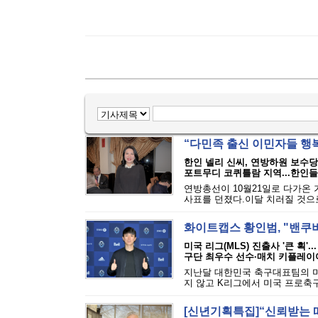
“다민족 출신 이민자들 행
한인 넬리 신씨, 연방하원 보수
포트무디 코퀴틀람 지역...한인들 
연방총선이 10월21일로 다가온
사표를 던졌다.이달 치러질 것으로
화이트캡스 황인범, "밴쿠버
미국 리그(MLS) 진출사 '큰 획'.
구단 최우수 선수·매치 키플레이
지난달 대한민국 축구대표팀의 미
지 않고 K리그에서 미국 프로축구 
[신년기획특집]“신뢰받는 