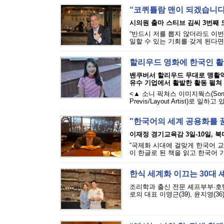
“코퀴틀람 맨이 되겠습니
시의원 출마 스티브 김씨 3번째 
“반드시 저를 뽑지 않더라도 이
일할 수 있는 기회를 갖게 된다면
할리우드 영화에 한국인 활
밴쿠버서 할리우드 무대로 맹활약 /
유수 기업에서 활발한 활동 펼쳐
<▲ 소니 픽쳐스 이미지웍스(Sony 
Previs/Layout Artist)로
"한국어의 세계 공용화를 
이재정 경기교육감 3일-10일, 
“국제화 시대에 걸맞게 한국어 교
이 한글로 된 책을 읽고 한국어 
한식 세계화 이끄는 30대 
조리학과 출신 전문 셰프부부·호텔
로의 대표 이영근(39), 윤지영(36)