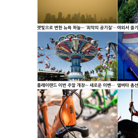
잿빛으로 변한 뉴욕 하늘··· ‘최악의 공기질’ 1위
플레이랜드 이번 주말 개장··· 새로운 이벤트 가득
앨버타 총선