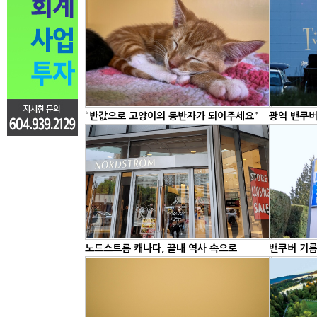
“반값으로 고양이의 동반자가 되어주세요”
광역 밴쿠버
노드스트롬 캐나다, 끝내 역사 속으로
밴쿠버 기름