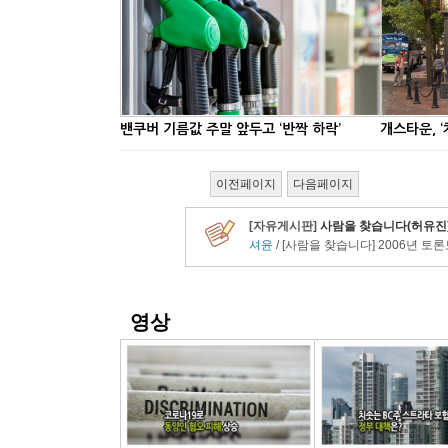
밴쿠버 기름값 주말 앞두고 ‘반짝 하락’
개스타운, ‘
이전페이지
다음페이지
영상