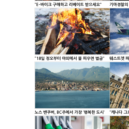
“E-바이크 구매하고 리베이트 받으세요”
기마경찰의 
“18일 정오부터 야외에서 불 피우면 벌금”
웨스트젯 파
노스 밴쿠버, BC주에서 가장 ‘행복한 도시’
“캐나다 그