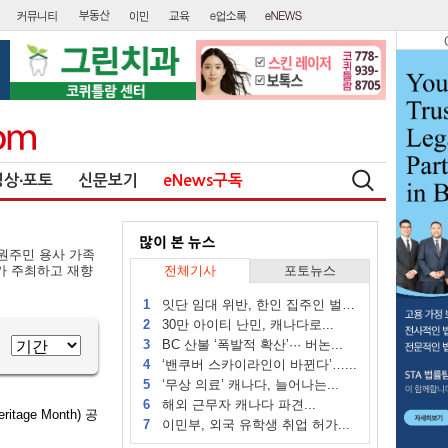
영상∙포토
신문보기
eNews구독
원주민 용사 가족
가 주최하고 재향
전체기사
포토뉴스
1
잇단 임대 위반, 한인 집주인 벌금...
2
30만 아이티 난민, 캐나다로...
3
BC 산불 ‘폭발적 확산’··· 버논...
4
‘밴쿠버 스카이라인이 바뀐다’…...
5
‘무상 의료’ 캐나다, 늘어나는...
6
해외 근무자 캐나다 파견...
ge Month) 공
7
이민부, 외국 유학생 취업 허가...