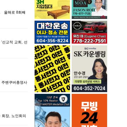
. 올해로 8회째
‘선교적 교회, 선
. 주밴쿠버총영사
 회장, 노인회의