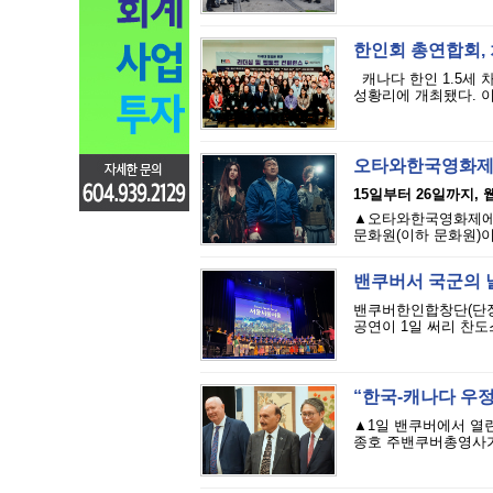
한인회 총연합회,
캐나다 한인 1.5세 
성황리에 개최됐다. 이번 
오타와한국영화제 개
15일부터 26일까지,
▲오타와한국영화제에서
문화원(이하 문화원)이
밴쿠버서 국군의 
밴쿠버한인합창단(단장
공연이 1일 써리 찬도
“한국-캐나다 우정
▲1일 밴쿠버에서 열린
종호 주밴쿠버총영사가 