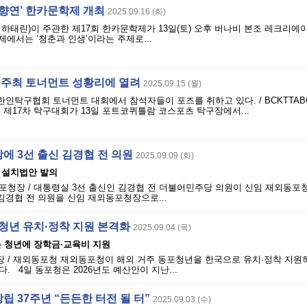
 향연’ 한카문학제 개최
2025.09.16 (화)
하태린)이 주관한 제17회 한카문학제가 13일(토) 오후 버나비 본조 레크리
에서는 ‘청춘과 인생’이라는 주제로...
 주최 토너먼트 성황리에 열려
2025.09.15 (월)
 한인탁구협회 토너먼트 대회에서 참석자들이 포즈를 취하고 있다. / BCKTTA
하는 제17차 탁구대회가 13일 포트코퀴틀람 코스포츠 탁구장에서...
에 3선 출신 김경협 전 의원
2025.09.09 (화)
 설치법안 발의
포청장 / 대통령실 3선 출신인 김경협 전 더불어민주당 의원이 신임 재외동포
김경협 전 의원을 신임 재외동포청장으로...
포청년 유치·정착 지원 본격화
2025.09.04 (목)
는 청년에 장학금·교육비 지원
 / 재외동포청 재외동포청이 해외 거주 동포청년을 한국으로 유치·정착 지원
. 4일 동포청은 2026년도 예산안이 지난...
 37주년 “든든한 터전 될 터”
2025.09.03 (수)