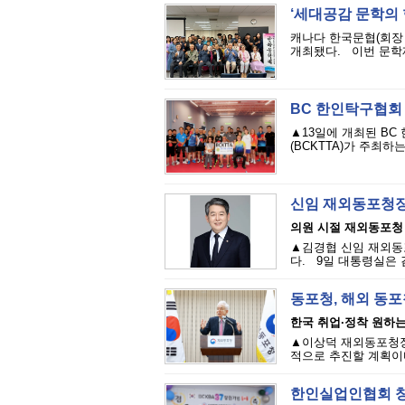
‘세대공감 문학의
캐나다 한국문협(회장 
개최됐다. 이번 문학제
BC 한인탁구협회
▲13일에 개최된 BC
(BCKTTA)가 주최
신임 재외동포청장
의원 시절 재외동포청
▲김경협 신임 재외동
다. 9일 대통령실은 
동포청, 해외 동
한국 취업·정착 원하
▲이상덕 재외동포청장
적으로 추진할 계획이다
한인실업인협회 창립