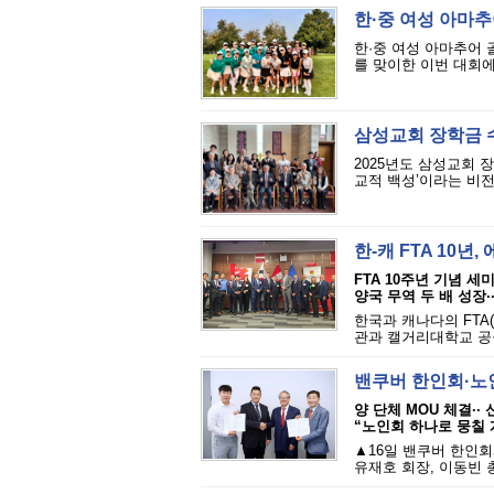
한·중 여성 아마
한·중 여성 아마추어 
를 맞이한 이번 대회에
삼성교회 장학금 수
2025년도 삼성교회 
교적 백성’이라는 비전
한-캐 FTA 10년
FTA 10주년 기념 
양국 무역 두 배 성장·
한국과 캐나다의 FT
관과 캘거리대학교 공
밴쿠버 한인회·노
양 단체 MOU 체결··
“노인회 하나로 뭉칠 
▲16일 밴쿠버 한인회
유재호 회장, 이동빈 총