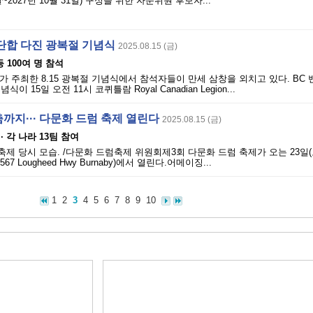
1일~2027년 10월 31일) 구성을 위한 자문위원 후보자...
단합 다진 광복절 기념식
2025.08.15 (금)
 100여 명 참석
가 주최한 8.15 광복절 기념식에서 참석자들이 만세 삼창을 외치고 있다. BC
식이 15일 오전 11시 코퀴틀람 Royal Canadian Legion...
까지··· 다문화 드럼 축제 열린다
2025.08.15 (금)
· 각 나라 13팀 참여
축제 당시 모습. /다문화 드럼축제 위원회제3회 다문화 드럼 축제가 오는 23일(토
7 Lougheed Hwy Burnaby)에서 열린다.어메이징...
1
2
3
4
5
6
7
8
9
10