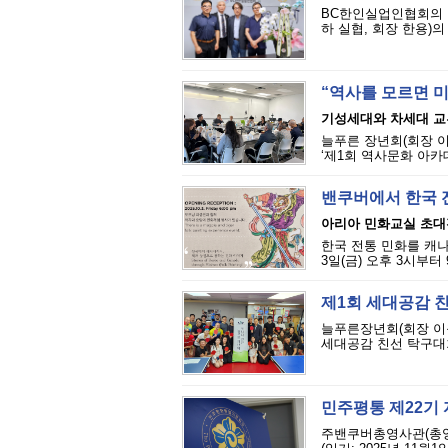
BC한인실업인협회의 박
하 실협, 회장 한용)의
“역사를 모르면 
기성세대와 차세대 교
늘푸른 장년회(회장 이
‘제1회 역사문화 아카데미
밴쿠버에서 한국 
아리아 민화교실 초대
한국 전통 민화를 캐
3일(금) 오후 3시부터 
제1회 세대공감 친
늘푸른장년회(회장 이원
세대공감 친선 탁구대회’
민주평통 제22기
주밴쿠버총영사관(총영