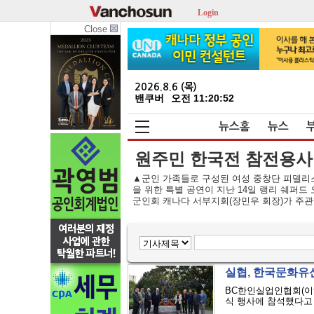
Login
Close
2026.8.6 (목)
밴쿠버
오전 11:20:53
뉴스홈
뉴스
원주민 한국전 참전용사 
▲군인 가족들로 구성된 여성 중창단 피델리스
을 위한 특별 공연이 지난 14일 랭리 쉐퍼
군인회 캐나다 서부지회(장민우 회장)가 주관했
실협, 한국문화유
BC한인실업인협회(이하 실
식 행사에 참석했다고 