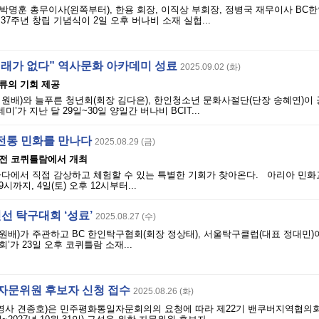
명훈 총무이사(왼쪽부터), 한용 회장, 이직상 부회장, 정병국 재무이사 BC
 37주년 창립 기념식이 2일 오후 버나비 소재 실협...
미래가 없다” 역사문화 아카데미 성료
2025.09.02 (화)
류의 기회 제공
원배)와 늘푸른 청년회(회장 김다은), 한인청소년 문화사절단(단장 송혜연)이
’가 지난 달 29일~30일 양일간 버나비 BCIT...
전통 민화를 만나다
2025.08.29 (금)
전 코퀴틀람에서 개최
나다에서 직접 감상하고 체험할 수 있는 특별한 기회가 찾아온다. 아리아 민화교
9시까지, 4일(토) 오후 12시부터...
선 탁구대회 ‘성료’
2025.08.27 (수)
배)가 주관하고 BC 한인탁구협회(회장 정상태), 서울탁구클럽(대표 정대민)이
가 23일 오후 코퀴틀람 소재...
 자문위원 후보자 신청 접수
2025.08.26 (화)
사 견종호)은 민주평화통일자문회의의 요청에 따라 제22기 밴쿠버지역협의