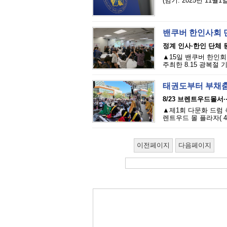
(임기: 2025년 11월
밴쿠버 한인사회 
정계 인사·한인 단체 등
▲15일 밴쿠버 한인회
주최한 8.15 광복절 기념
태권도부터 부채춤
8/23 브렌트우드몰서··
▲제1회 다문화 드럼 
렌트우드 몰 플라자( 456
이전페이지
다음페이지