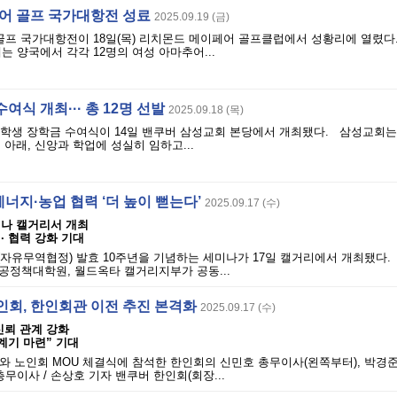
추어 골프 국가대항전 성료
2025.09.19 (금)
골프 국가대항전이 18일(목) 리치몬드 메이페어 골프클럽에서 성황리에 열렸다
는 양국에서 각각 12명의 여성 아마추어...
여식 개최··· 총 12명 선발
2025.09.18 (목)
장학생 장학금 수여식이 14일 밴쿠버 삼성교회 본당에서 개최됐다. 삼성교회는 
 아래, 신앙과 학업에 성실히 임하고...
, 에너지·농업 협력 ‘더 높이 뻗는다’
2025.09.17 (수)
세미나 캘거리서 개최
·· 협력 강화 기대
A(자유무역협정) 발효 10주년을 기념하는 세미나가 17일 캘거리에서 개최됐다
공정책대학원, 월드옥타 캘거리지부가 공동...
인회, 한인회관 이전 추진 본격화
2025.09.17 (수)
 신뢰 관계 강화
계기 마련” 기대
와 노인회 MOU 체결식에 참석한 한인회의 신민호 총무이사(왼쪽부터), 박경준
무이사 / 손상호 기자 밴쿠버 한인회(회장...