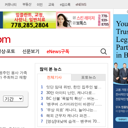
영상∙포토
신문보기
eNews구독
원주민 용사 가족
가 주최하고 재향
전체기사
포토뉴스
1
잇단 임대 위반, 한인 집주인 벌금...
2
30만 아이티 난민, 캐나다로...
3
BC 산불 ‘폭발적 확산’··· 버논...
4
‘밴쿠버 스카이라인이 바뀐다’…...
5
‘무상 의료’ 캐나다, 늘어나는...
6
해외 근무자 캐나다 파견...
7
[영상]대낮에 습격··· 밴쿠버 70대...