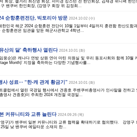
 회장, 캘거리 최진영 회장, 서미경 킹스턴 전 한인회장, 김재경 위니팩 한인
구 밴쿠버 한인회장, (강영구 회장 위 김정희...
24 순항훈련전단, 빅토리아 방문
2024.10.02 (수)
민국 해군 2024 순항훈련 전단이 10월 1일부터 4일까지 훈련함 한산도함과
 순항훈련은 임관을 앞둔 해군사관학교 4학년...
화유산의 달’ 축하행사 열린다
2024.10.01 (화)
웅순)은 캐나다 연방 상원 연아 마틴 의원실 및 우리 동포사회와 함께 10월 
ritage Month)’ 지정을 축하하는 다양한 기념행사를...
사 성료··· “한-캐 관계 황금기”
2024.10.01 (화)
요트클럽에서 열린 국경일 행사에서 견종호 주밴쿠버총영사가 인사말을 전하고 있
영사 견종호)이 주최한 2024 개천절 국경일...
일본 커뮤니티와 교류 늘린다
2024.09.26 (목)
강영구)가 밴쿠버 일본 커뮤니티와 교류 협력을 확대하기로 협의했다. 강영구 
25일 낮 밴쿠버 예일타운 소재의 한...