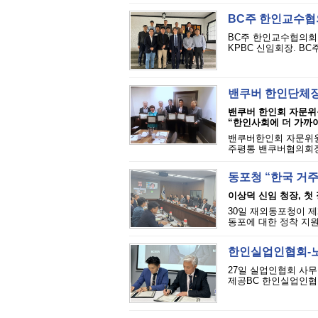
BC주 한인교수협
BC주 한인교수협의회
KPBC 신임회장. BC
밴쿠버 한인단체장
밴쿠버 한인회 자문위
“한인사회에 더 가까이
밴쿠버한인회 자문위원
주평통 밴쿠버협의회장,
동포청 “한국 거
이상덕 신임 청장, 첫
30일 재외동포청이 제
동포에 대한 정착 지원
한인실업인협회-노스
27일 실업인협회 사무
제공BC 한인실업인협회