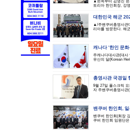
▲왼쪽부터 김명진 윈저
토리아 한인회장, 강영
대한민국 해군 20
▲/주밴쿠버총영사관대한
리아를 방문한다. 해군
캐나다 ‘한인 문
주캐나다대사관(대사 임
유산의 달(Korean He
총영사관 국경일 행
9월 27일 폴스크릭 
자 주밴쿠버총영사관(총
밴쿠버 한인회, 
밴쿠버 한인회(회장 
쿠버 한인회 임원단은 