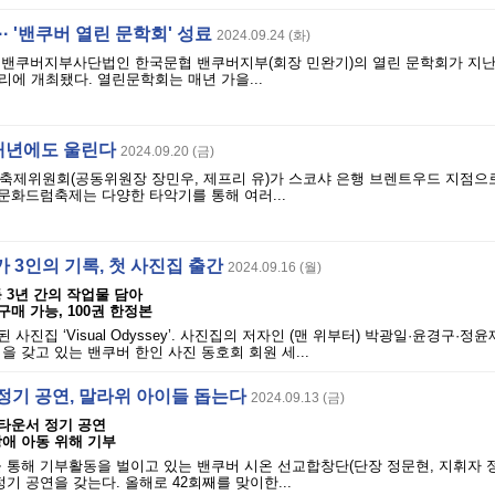
· '밴쿠버 열린 문학회' 성료
2024.09.24 (화)
 밴쿠버지부사단법인 한국문협 밴쿠버지부(회장 민완기)의 열린 문학회가 지난 
에 개최됐다. 열린문학회는 매년 가을...
내년에도 울린다
2024.09.20 (금)
럼축제위원회(공동위원장 장민우, 제프리 유)가 스코샤 은행 브렌트우드 지점으
문화드럼축제는 다양한 타악기를 통해 여러...
 3인의 기록, 첫 사진집 출간
2024.09.16 (월)
 3년 간의 작업물 담아
구매 가능, 100권 한정본
 사진집 ‘Visual Odyssey’. 사진집의 저자인 (맨 위부터) 박광일·윤경구·정윤
을 갖고 있는 밴쿠버 한인 사진 동호회 회원 세...
정기 공연, 말라위 아이들 돕는다
2024.09.13 (금)
운타운서 정기 공연
애 아동 위해 기부
 통해 기부활동을 벌이고 있는 밴쿠버 시온 선교합창단(단장 정문현, 지휘자 정
기 공연을 갖는다. 올해로 42회째를 맞이한...