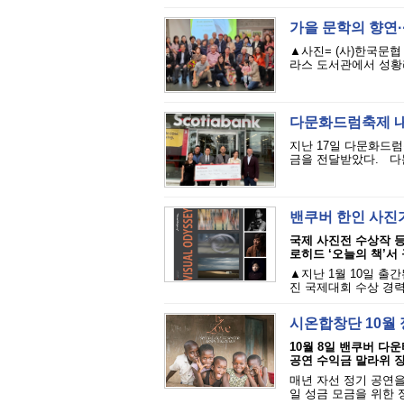
가을 문학의 향연··
▲사진= (사)한국문협
라스 도서관에서 성황리
다문화드럼축제 
지난 17일 다문화드
금을 전달받았다. 다
밴쿠버 한인 사진가
국제 사진전 수상작 등
로히드 ‘오늘의 책’서 
▲지난 1월 10일 출간된
진 국제대회 수상 경력
시온합창단 10월 
10월 8일 밴쿠버 다
공연 수익금 말라위 장
매년 자선 정기 공연을
일 성금 모금을 위한 정