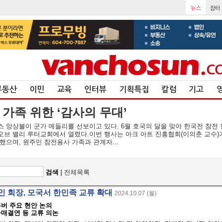
부동산
이민
교육
인터뷰
기획특집
칼럼
기고
가족 위한 ‘감사의 무대’
 앙상블이 군가 메들리를 선보이고 있다. 6월 호국의 달을 맞아 한국전 참전 
드 오브 밸리 루터교회에서 열렸다.이번 행사는 아크 아트 진흥협회(이의춘 교수)
으며, 원주민 참전용사 가족과 관계자...
검색
|
전체목록
인 회장, 모국서 한민족 교류 확대
2024.10.07 (월)
버 주요 현안 논의
자매결연 등 교류 의논