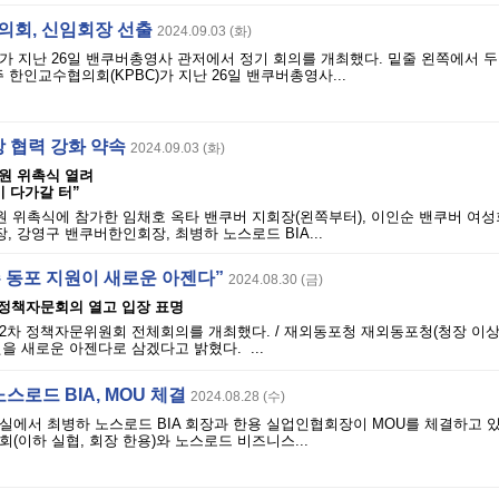
의회, 신임회장 선출
2024.09.03 (화)
가 지난 26일 밴쿠버총영사 관저에서 정기 회의를 개최했다. 밑줄 왼쪽에서 두
주 한인교수협의회(KPBC)가 지난 26일 밴쿠버총영사...
 협력 강화 약속
2024.09.03 (화)
원 위촉식 열려
 다가갈 터”
 위촉식에 참가한 임채호 옥타 밴쿠버 지회장(왼쪽부터), 이인순 밴쿠버 여성
 강영구 밴쿠버한인회장, 최병하 노스로드 BIA...
주 동포 지원이 새로운 아젠다”
2024.08.30 (금)
 정책자문회의 열고 입장 표명
2차 정책자문위원회 전체회의를 개최했다. / 재외동포청 재외동포청(청장 이상
을 새로운 아젠다로 삼겠다고 밝혔다. ...
로드 BIA, MOU 체결
2024.08.28 (수)
실에서 최병하 노스로드 BIA 회장과 한용 실업인협회장이 MOU를 체결하고 있
(이하 실협, 회장 한용)와 노스로드 비즈니스...