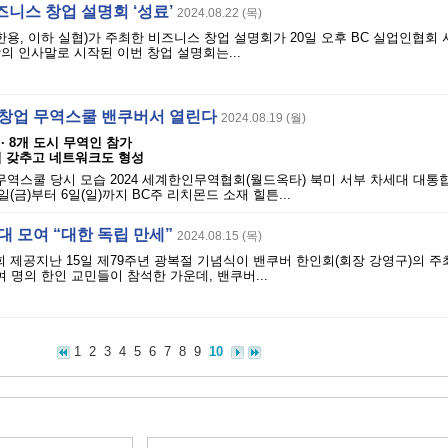
니스 창업 설명회 ‘성료’
2024.08.22 (목)
한용, 이하 실협)가 주최한 비즈니스 창업 설명회가 20일 오후 BC 실업인협회
의 인사말로 시작된 이번 창업 설명회는...
 창업 무역스쿨 밴쿠버서 열린다
2024.08.19 (월)
·· 8개 도시 무역인 참가
력 갖추고 네트워크도 형성
린 무역스쿨 당시 모습 2024 세계한인무역협회(월드옥타) 북미 서부 차세대 대통
일(금)부터 6일(일)까지 BC주 리치몬드 소재 힐튼...
대 모여 “대한 독립 만세”
2024.08.15 (목)
 제공지난 15일 제79주년 광복절 기념식이 밴쿠버 한인회(회장 강영구)의 주
여 명의 한인 교민들이 참석한 가운데, 밴쿠버...
1
2
3
4
5
6
7
8
9
10