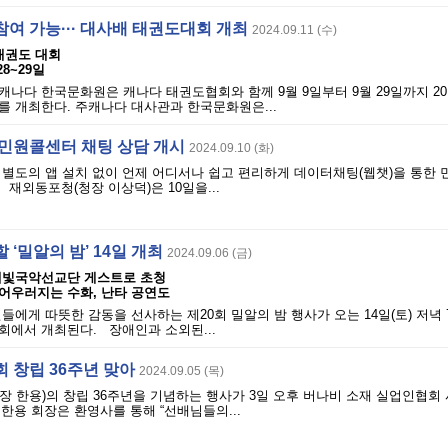
여 가능··· 대사배 태권도대회 개최
2024.09.11 (수)
태권도 대회
28~29일
나다 한국문화원은 캐나다 태권도협회와 함께 9월 9일부터 9월 29일까지 20
를 개최한다. 주캐나다 대사관과 한국문화원은...
 민원콜센터 채팅 상담 개시
2024.09.10 (화)
별도의 앱 설치 없이 언제 어디서나 쉽고 편리하게 데이터채팅(웹챗)을 통한 
 재외동포청(청장 이상덕)은 10일을...
 ‘밀알의 밤’ 14일 개최
2024.09.06 (금)
예빛국악선교단 게스트로 초청
어우러지는 수화, 난타 공연도
들에게 따뜻한 감동을 선사하는 제20회 밀알의 밤 행사가 오는 14일(토) 저녁 
회에서 개최된다. 장애인과 소외된...
 창립 36주년 맞아
2024.09.05 (목)
 한용)의 창립 36주년을 기념하는 행사가 3일 오후 버나비 소재 실업인협회
한용 회장은 환영사를 통해 “선배님들의...