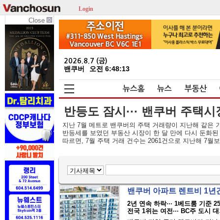
Login
Close
2026.8.7 (금)
밴쿠버
오전 6:48:13
뉴스홈
뉴스
부동산
반등도 잠시··· 밴쿠버 주택시장
지난 7월 메트로 밴쿠버의 주택 거래량이 지난해 같은 기간
반등세를 보였던 부동산 시장이 한 달 만에 다시 둔화된 모습이
따르면, 7월 주택 거래 건수는 2061건으로 지난해 7월보다
밴쿠버 아파트 렌트비 1년
2년 연속 하락··· 1베드룸 기준 2
전국 1위는 여전··· BC주 도시 