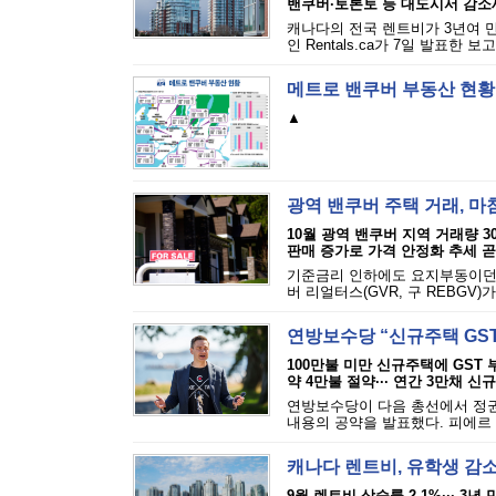
밴쿠버·토론토 등 대도시서 감소
캐나다의 전국 렌트비가 3년여 
인 Rentals.ca가 7일 발표한 
메트로 밴쿠버 부동산 현황
▲
광역 밴쿠버 주택 거래, 
10월 광역 밴쿠버 지역 거래량 3
판매 증가로 가격 안정화 추세 곧
기준금리 인하에도 요지부동이던 
버 리얼터스(GVR, 구 REBGV)
연방보수당 “신규주택 GST
100만불 미만 신규주택에 GST 
약 4만불 절약··· 연간 3만채 신
연방보수당이 다음 총선에서 정권을
내용의 공약을 발표했다. 피에르 
캐나다 렌트비, 유학생 감소
9월 렌트비 상승률 2.1%··· 3년