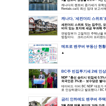
캐나다의 렌트비 증가세가 유학생
Rentals.ca의 최신 임대 보고서에
캐나다, ‘세컨더리 스위트
세컨더리 스위트 짓는 집주인, 
비어 있는 토지에 세금 부과해 주
연방정부가 고질적인 주택난을 해결하기
방침이다. 크리스티아 프리랜드 연
메트로 밴쿠버 부동산 현황
▲
BC주 빈집투기세 2배 인상
NDP “총선 승리시 빈집세 0.5%
외국인은 3%로··· 보수당은 별
데이비드 이비 BC NDP 대표가 
로 인상하겠다고 발표했다./ BC NDP 
금리 인하에도 밴쿠버 주택
9월 주택 매물 쌓이며 거래·가격