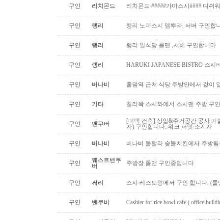
구인
리치몬드
리치몬드 #####가미스시#### 디쉬
구인
랭리
랭리 노마스시 뎀뿌라, 서버 구인합니
구인
랭리
랭리 일식당 롤맨 ,서버 구인합니다
구인
랭리
HARUKI JAPANESE BISTRO 
구인
버나비
홀덤역 근처 식당 주방안에서 같이 
구인
기타
칠리왁 스시와에서 스시맨 주방 구
[미텍 건축] 상업&주거공간 공사 기
구인
밴쿠버
자) 구인합니다. 워크 퍼밋 소지자
구인
버나비
버나비 울랄라 숯불치킨에서 주방팀
웨스트밴쿠
구인
주방장 롤맨 구인중입니다
버
구인
써리
스시 레스토랑에서 구인 합니다. (롤맨
구인
밴쿠버
Cashier for rice bowl cafe ( office build