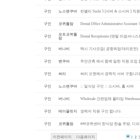
구인
노스밴쿠버
린밸리 Sushi 5 [서버 & 스시바 ] 
구인
코퀴틀람
Dental Office Administrative Assis
포트코퀴틀
구인
Dental Receptionist (덴탈 리셉
람
구인
버나비
택시 기사모집( 공항픽업/대리운전)
구인
밴쿠버
주안건축 에서 함께 일한 직원 모집 
구인
써리
써리 오젠에서 경력직 서버 구합니
구인
노스밴쿠버
::: 일식당 구인 ::: 스시바, 홀 서버
구인
버나비
Wholesale 간판업체 풀타임 Warehous
구인
메이플릿지
경력자 직원 구인 합니다.
구인
코퀴틀람
###코퀴센터 한식당 한솔 주방, 디쉬
이전페이지
다음페이지
1
2