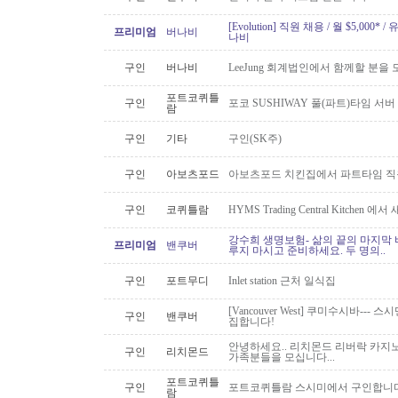
[Evolution] 직원 채용 / 월 $5,00
프리미엄
버나비
나비
구인
버나비
LeeJung 회계법인에서 함께할 분을
포트코퀴틀
구인
포코 SUSHIWAY 풀(파트)타임 서버
람
구인
기타
구인(SK주)
구인
아보츠포드
아보츠포드 치킨집에서 파트타임 직
구인
코퀴틀람
HYMS Trading Central Kitch
강수희 생명보험- 삶의 끝의 마지막 
프리미엄
밴쿠버
루지 마시고 준비하세요. 두 명의..
구인
포트무디
Inlet station 근처 일식집
[Vancouver West] 쿠미수시바---
구인
밴쿠버
집합니다!
안녕하세요.. 리치몬드 리버락 카지노
구인
리치몬드
가족분들을 모십니다...
포트코퀴틀
구인
포트코퀴틀람 스시미에서 구인합니다. ( 
람