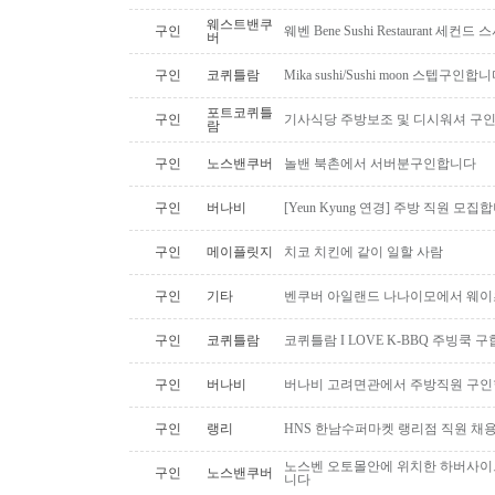
웨스트밴쿠
구인
웨벤 Bene Sushi Restaurant 세컨
버
구인
코퀴틀람
Mika sushi/Sushi moon 스텝구인합니
포트코퀴틀
구인
기사식당 주방보조 및 디시워셔 구
람
구인
노스밴쿠버
놀밴 북촌에서 서버분구인합니다
구인
버나비
[Yeun Kyung 연경] 주방 직원 모집
구인
메이플릿지
치코 치킨에 같이 일할 사람
구인
기타
벤쿠버 아일랜드 나나이모에서 웨이
구인
코퀴틀람
코퀴틀람 I LOVE K-BBQ 주빙쿡 
구인
버나비
버나비 고려면관에서 주방직원 구인
구인
랭리
HNS 한남수퍼마켓 랭리점 직원 채
노스벤 오토몰안에 위치한 하버사이
구인
노스밴쿠버
니다