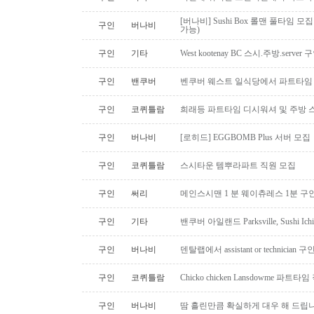
[버나비] Sushi Box 롤맨 풀타임 모집
구인
버나비
가능)
구인
기타
West kootenay BC 스시.주방.serve
구인
밴쿠버
벤쿠버 웨스트 일식당에서 파트타임 스시맨
구인
코퀴틀람
희래등 파트타임 디시워셔 및 주방 
구인
버나비
[로히드] EGGBOMB Plus 서버 모집
구인
코퀴틀람
스시타운 템뿌라파트 직원 모집
구인
써리
메인스시맨 1 분 웨이츄레스 1분 
구인
기타
밴쿠버 아일랜드 Parksville, Sushi 
구인
버나비
덴탈랩에서 assistant or technician
구인
코퀴틀람
Chicko chicken Lansdowme 파
구인
버나비
땀 흘린만큼 확실하게 대우 해 드립니