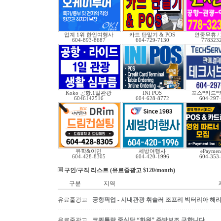
업계 1위 한인여행사
카드 단말기 & POS
연중무휴 /
604-893-8687
604-729-7130
778323
Koko 공항.1일관광
INI POS
포스*카드*
6046142516
604-628-8772
604-297
유학&이민
세방여행사
ePayment
604-428-8305
604-420-1996
604-353
구인/구직 리스트 (유료줄광고 $120/month)
구분
지역
유료줄광고
공항픽업 - 시내관광 휘슬러 조프리 빅터리아 해리슨온
유료줄광고
코퀴틀람 중식당 “화원” 주방보조 구합니다