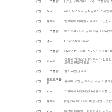
구인
코퀴틀람
[구인] 구이가(GUIGA) 코퀴틀람점 핫푸
구인
써리
aaa 사우스써리 일식당에서 스시맨이
구인
밴쿠버
밴쿠버에 위치한 카페에서 구인합니
구인
코퀴틀람
웨스트뷰 - 서버 및 네트워크 유지보
구인
델타
Office Administrator
구인
코퀴틀람
EKIBA PACKAGING & SUPPLI
취업엔 자기소개서/이력서가 얼굴입니
구인
버나비
토리로 만들어 드립니다.
구인
코퀴틀람
청소 사업권 매매
포트코퀴틀
구인
홀서버 구인 (근무시간 요일 조정가능
람
구인
기타
스쿼미시 다운타운에서 홀서버를 급
구인
밴쿠버
[Big Brothers Food] 배송 직원 구
구인
기타
미션에 위치한 크런치킨에서 파트타