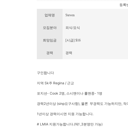
등록번호 
업체명
Steven
모집분야
외식/요식
희망임금
[시급] $16
경력
경력
구인합니다
지역 Sk주 Regina / 근교
포지션- Cook 2명, 스시맨이나 롤맨중- 1명
경력2년이상 (sinp요구사항), 물론 무경력도 가능하지만, 
1년이상 경력이시면 지원 가능합니다.
# LMIA 지원가능합니다.(딱! ,3분명만 가능)