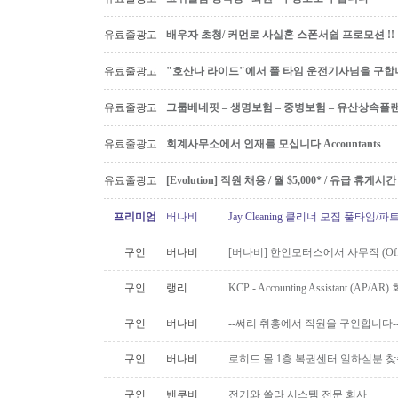
유료줄광고
배우자 초청/ 커먼로 사실혼 스폰서쉽 프로모션 !!
유료줄광고
"호산나 라이드"에서 풀 타임 운전기사님을 구합
유료줄광고
그룹베네핏 – 생명보험 – 중병보험 – 유산상속플
유료줄광고
회계사무소에서 인재를 모십니다 Accountants
유료줄광고
[Evolution] 직원 채용 / 월 $5,000* / 유급 휴
프리미엄
버나비
Jay Cleaning 클리너 모집 풀타임/
구인
버나비
[버나비] 한인모터스에서 사무직 (Off
구인
랭리
KCP - Accounting Assistant (A
구인
버나비
--써리 취홍에서 직원을 구인합니다-
구인
버나비
로히드 몰 1층 복권센터 일하실분 
구인
밴쿠버
전기와 쏠라 시스템 전문 회사