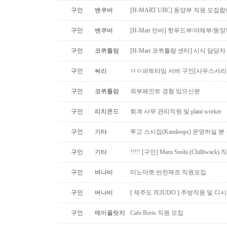
구인
밴쿠버
[H-MART UBC] 동양부 직원 모집합
구인
밴쿠버
[H-Mart 던바] 핫푸드부/야채부/동
구인
코퀴틀람
[H-Mart 코퀴틀람 센터] 시식 담당
구인
써리
ㅁㅁ파트타임 서버 구인[사우스서리
구인
코퀴틀람
외부페인트 경험 있으신분
구인
리치몬드
회계 사무 관리직원 및 plant worker
구인
기타
투고 스시집(Kamloops) 운영하실 
구인
기타
!!!!! [구인] Maru Sushi (Chilliwack)
구인
버나비
미노마켓 반찬제조 직원모집
구인
버나비
[ 제주도 JEJUDO ] 주방직원 및 
구인
메이플릿지
Cafe Boris 직원 모집