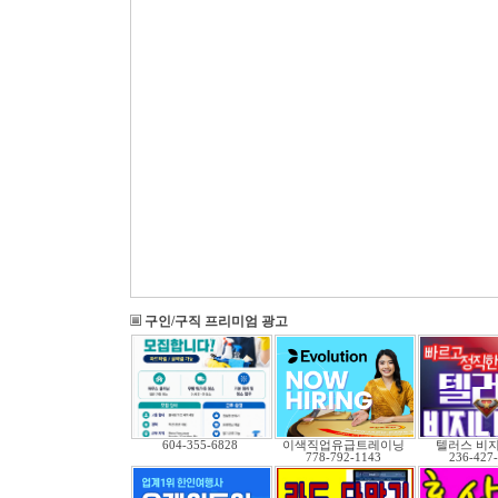
구인/구직 프리미엄 광고
604-355-6828
이색직업유급트레이닝
텔러스 비
778-792-1143
236-427