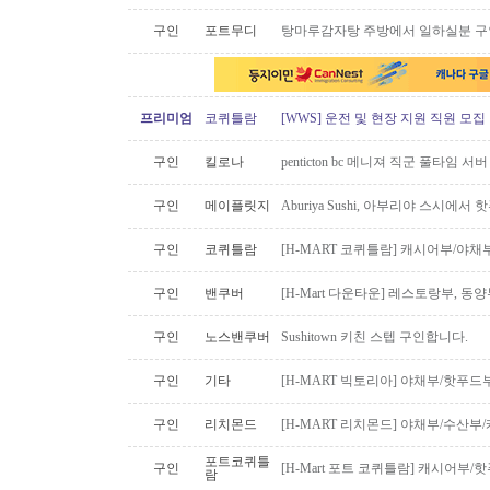
구인
포트무디
탕마루감자탕 주방에서 일하실분 구인
프리미엄
코퀴틀람
[WWS] 운전 및 현장 지원 직원 모집
구인
킬로나
penticton bc 메니져 직군 풀타임 서
구인
메이플릿지
Aburiya Sushi, 아부리야 스시에
구인
코퀴틀람
[H-MART 코퀴틀람] 캐시어부/야
구인
밴쿠버
[H-Mart 다운타운] 레스토랑부, 
구인
노스밴쿠버
Sushitown 키친 스텝 구인합니다.
구인
기타
[H-MART 빅토리아] 야채부/핫푸
구인
리치몬드
[H-MART 리치몬드] 야채부/수산
포트코퀴틀
구인
[H-Mart 포트 코퀴틀람] 캐시어부
람