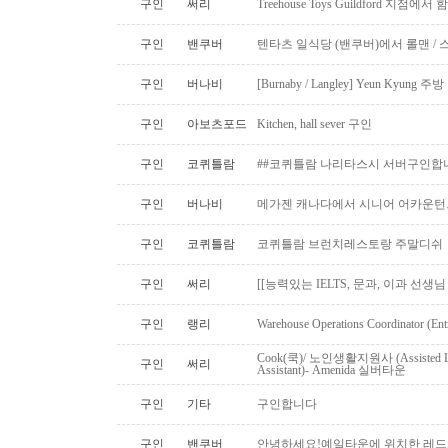
구인
써리
Treehouse Toys Guildford 지점에
구인
밴쿠버
텐타츠 일식당 (밴쿠버)에서 롤맨 / 
구인
버나비
[Burnaby / Langley] Yeun Kyun
구인
아보츠포드
Kitchen, hall sever 구인
구인
코퀴틀람
##코퀴틀람 나리타스시 서버구인합
구인
버나비
메가젠 캐나다에서 시니어 어카운턴
구인
코퀴틀람
코퀴틀람 브런치레스토랑 주말디쉬
구인
써리
[[능력있는 IELTS, 문과, 이과 선생
구인
랭리
Warehouse Operations Coordinator (Ent
Cook(쿡)/ 노인생활지원사 (Assisted Li
구인
써리
Assistant)- Amenida 실버타운
구인
기타
구인합니다
구인
밴쿠버
안녕하세요!예일타운에 위치한 레드