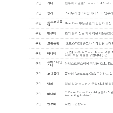
구인
기타
벤쿠버 아일랜드 나나이모에서 웨이
구인
랭리
스시무라 랭리지점에서 서버, 템푸라,
포트코퀴틀
구인
Hana Plaza 부동산 관리 담당자 모집
람
구인
밴쿠버
조기 유학 전문 회사 직원 채용공고
구인
코퀴틀람
[오토스타일] 중고차 디테일링 스태프 
[구인] BC주 빅토리아 최고의 고용 
구인
버나비
서버, 주방 직원을 구합니다 (3년..
뉴웨스터민
구인
뉴웨스트민스터에 위치한 Kioku Kitche
스터
구인
코퀴틀람
풀타임 Accounting Clerk 구인하고
구인
랭리
랭리 식당 로드러너 주말 디셔 및 평
C Market Coffee Franchising 본사 직원 채
구인
버나비
Accounting Assistant)
구인
밴쿠버
직원 구인합니다