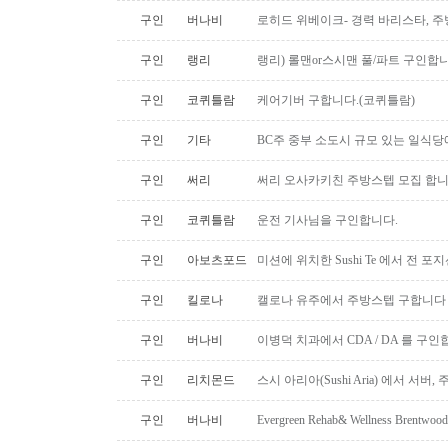
구인
버나비
로히드 위베이크- 경력 바리스타, 
구인
랭리
랭리) 롤맨or스시맨 풀/파트 구인합니
구인
코퀴틀람
케어기버 구합니다.(코퀴틀람)
구인
기타
BC주 중부 소도시 규모 있는 일식
구인
써리
써리 오사카키친 주방스텝 모집 합
구인
코퀴틀람
운전 기사님을 구인합니다.
구인
아보츠포드
미션에 위치한 Sushi Te 에서 전 
구인
킬로나
캘로나 유주에서 주방스텝 구합니다
구인
버나비
이병덕 치과에서 CDA / DA 를 구
구인
리치몬드
스시 아리아(Sushi Aria) 에서 서버
구인
버나비
Evergreen Rehab& Wellness B