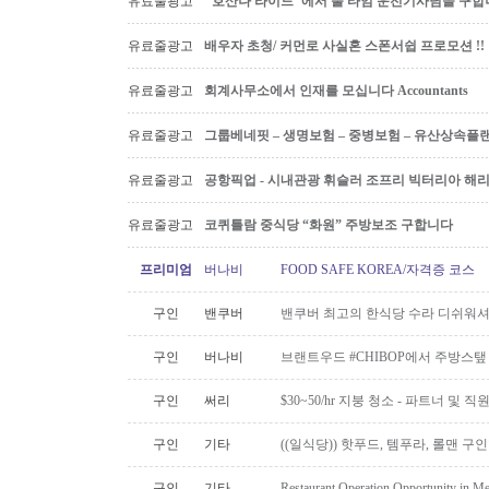
유료줄광고
"호산나 라이드"에서 풀 타임 운전기사님을 구합
유료줄광고
배우자 초청/ 커먼로 사실혼 스폰서쉽 프로모션 !!
유료줄광고
회계사무소에서 인재를 모십니다 Accountants
유료줄광고
그룹베네핏 – 생명보험 – 중병보험 – 유산상속플
유료줄광고
공항픽업 - 시내관광 휘슬러 조프리 빅터리아 해리슨온
유료줄광고
코퀴틀람 중식당 “화원” 주방보조 구합니다
프리미엄
버나비
FOOD SAFE KOREA/자격증 코스
구인
밴쿠버
밴쿠버 최고의 한식당 수라 디쉬워셔
구인
버나비
브랜트우드 #CHIBOP에서 주방스탶
구인
써리
$30~50/hr 지붕 청소 - 파트너 및 직
구인
기타
((일식당)) 핫푸드, 템푸라, 롤맨 
구인
기타
Restaurant Operation Opportunity in M