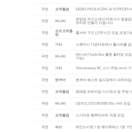
구인
코퀴틀람
EKIBA PACKAGING & SUPPLI
취업엔 자기소개서/이력서가 얼굴입니
구인
버나비
토리로 만들어 드립니다.
포트코퀴틀
구인
홀서버 구인 (근무시간 요일 조정가능
람
구인
기타
스쿼미시 다운타운에서 홀서버를 급
[버나비] Sushi Box 롤맨 풀타임 모집
구인
버나비
가능)
구인
기타
West kootenay BC 스시.주방.serve
구인
밴쿠버
벤쿠버 웨스트 일식당에서 파트타임 스시맨
구인
코퀴틀람
희래등 파트타임 디시워셔 및 주방 
구인
버나비
[로히드] EGGBOMB Plus 서버 모집
구인
코퀴틀람
스시타운 템뿌라파트 직원 모집
구인
써리
메인스시맨 1 분 웨이츄레스 1분 