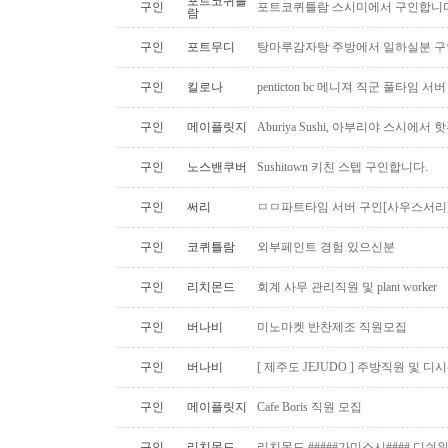
포트코퀴틀
구인
포트코퀴틀람 스시미에서 구인합니다. ( 
람
구인
포트무디
탕마루감자탕 주방에서 일하실분 구인
구인
킬로나
penticton bc 메니져 직군 풀타임 서
구인
메이플릿지
Aburiya Sushi, 아부리야 스시에
구인
노스밴쿠버
Sushitown 키친 스텝 구인합니다.
구인
써리
ㅁㅁ파트타임 서버 구인[사우스서리
구인
코퀴틀람
외부페인트 경험 있으신분
구인
리치몬드
회계 사무 관리직원 및 plant worker
구인
버나비
미노마켓 반찬제조 직원모집
구인
버나비
[ 제주도 JEJUDO ] 주방직원 및 
구인
메이플릿지
Cafe Boris 직원 모집
구인
리치몬드
리치몬드 #####가미스시#### 디쉬