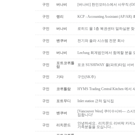
구인
버나비
[버나비] 한인모터스에서 사무직 (Off
구인
랭리
KCP - Accounting Assistant (A
구인
버나비
로히드 몰 1층 복권센터 일하실분 
구인
밴쿠버
전기와 쏠라 시스템 전문 회사
구인
버나비
LeeJung 회계법인에서 함께할 분을
포트코퀴틀
구인
포코 SUSHIWAY 풀(파트)타임 서버
람
구인
기타
구인(SK주)
구인
코퀴틀람
HYMS Trading Central Kitch
구인
포트무디
Inlet station 근처 일식집
[Vancouver West] 쿠미수시바---
구인
밴쿠버
집합니다!
안녕하세요.. 리치몬드 리버락 카지노
구인
리치몬드
가족분들을 모십니다...