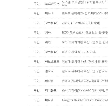
노스벤 오토몰안에 위치한 하버사이
구인
노스밴쿠버
니다
구인
버나비
로히드 위베이크- 경력 바리스타, 
구인
코퀴틀람
케어기버 구합니다.(코퀴틀람)
구인
기타
BC주 중부 소도시 규모 있는 일식
구인
써리
써리 오사카키친 주방스텝 모집 합
구인
코퀴틀람
운전 기사님을 구인합니다.
구인
아보츠포드
미션에 위치한 Sushi Te 에서 전 
구인
킬로나
캘로나 유주에서 주방스텝 구합니다
구인
버나비
이병덕 치과에서 CDA / DA 를 구
구인
리치몬드
스시 아리아(Sushi Aria) 에서 서버
구인
버나비
Evergreen Rehab& Wellness B