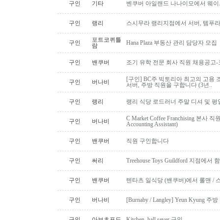
구인
기타
벤쿠버 아일랜드 나나이모에서 웨이
구인
랭리
스시무라 랭리지점에서 서버, 템푸라,
포트코퀴틀
구인
Hana Plaza 부동산 관리 담당자 모집
람
구인
밴쿠버
조기 유학 전문 회사 직원 채용공고
[구인] BC주 빅토리아 최고의 고용 
구인
버나비
서버, 주방 직원을 구합니다 (3년..
구인
랭리
랭리 식당 로드러너 주말 디셔 및 평
C Market Coffee Franchising 본사 직원 채
구인
버나비
Accounting Assistant)
구인
밴쿠버
직원 구인합니다
구인
써리
Treehouse Toys Guildford 지점에
구인
밴쿠버
텐타츠 일식당 (밴쿠버)에서 롤맨 / 
구인
버나비
[Burnaby / Langley] Yeun Kyun
구인
아보츠포드
Kitchen, hall sever 구인