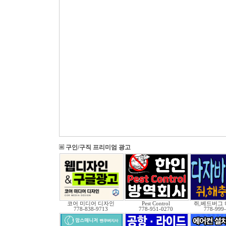
구인/구직 프리미엄 광고
코어 미디어 디자인
Pest Control
쥐,베드버그 
778-838-9713
778-951-0270
778-999