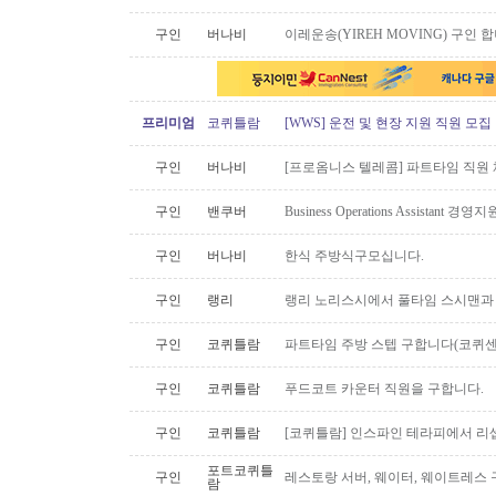
구인
버나비
이레운송(YIREH MOVING) 구인 
프리미엄
코퀴틀람
[WWS] 운전 및 현장 지원 직원 모집
구인
버나비
[프로옴니스 텔레콤] 파트타임 직원
구인
밴쿠버
Business Operations Assista
구인
버나비
한식 주방식구모십니다.
구인
랭리
랭리 노리스시에서 풀타임 스시맨과
구인
코퀴틀람
파트타임 주방 스텝 구합니다(코퀴센
구인
코퀴틀람
푸드코트 카운터 직원을 구합니다.
구인
코퀴틀람
[코퀴틀람] 인스파인 테라피에서 리
포트코퀴틀
구인
레스토랑 서버, 웨이터, 웨이트레스
람