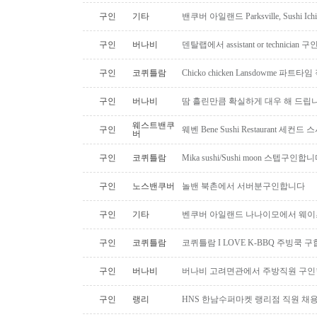
구인
기타
밴쿠버 아일랜드 Parksville, Sushi 
구인
버나비
덴탈랩에서 assistant or technician
구인
코퀴틀람
Chicko chicken Lansdowme 파
구인
버나비
땀 흘린만큼 확실하게 대우 해 드립니
웨스트밴쿠
구인
웨벤 Bene Sushi Restaurant 세컨
버
구인
코퀴틀람
Mika sushi/Sushi moon 스텝구인합니
구인
노스밴쿠버
놀밴 북촌에서 서버분구인합니다
구인
기타
벤쿠버 아일랜드 나나이모에서 웨이
구인
코퀴틀람
코퀴틀람 I LOVE K-BBQ 주빙쿡 
구인
버나비
버나비 고려면관에서 주방직원 구인
구인
랭리
HNS 한남수퍼마켓 랭리점 직원 채