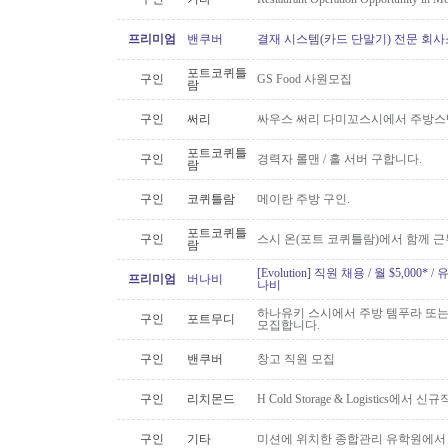
프리미엄
밴쿠버
결재 시스템(카드 단말기) 전문 회사
포트코퀴틀
구인
GS Food 사원모집
람
구인
써리
싸우스 써리 다미꼬스시에서 주방스
포트코퀴틀
구인
경력자 롤맨 / 홀 서버 구합니다.
람
구인
코퀴틀람
메이란 주방 구인.
포트코퀴틀
구인
스시 온(포트 코퀴틀람)에서 함께 
람
[Evolution] 직원 채용 / 월 $5,00
프리미엄
버나비
나비
하나유키 스시에서 주방 템푸라 또는 핫
구인
포트무디
모집합니다.
구인
밴쿠버
창고 직원 모집
구인
리치몬드
H Cold Storage & Logistics에
구인
기타
미션에 위치한 종합관리 유학원에서