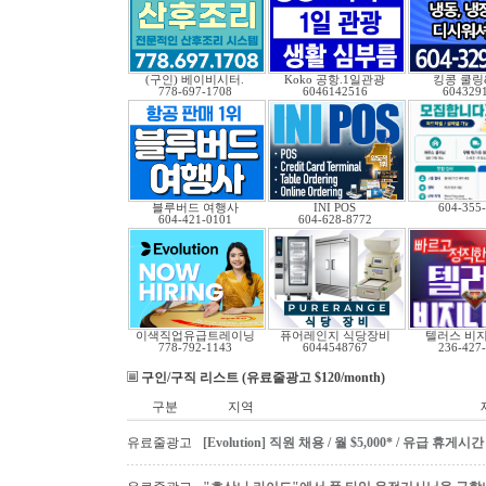
(구인) 베이비시터.
Koko 공항.1일관광
킹콩 쿨링
778-697-1708
6046142516
604329
블루버드 여행사
INI POS
604-355
604-421-0101
604-628-8772
이색직업유급트레이닝
퓨어레인지 식당장비
텔러스 비
778-792-1143
6044548767
236-427
구인/구직 리스트 (유료줄광고 $120/month)
구분
지역
유료줄광고
[Evolution] 직원 채용 / 월 $5,000* / 유급 휴