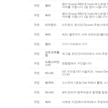
랭리 Korean BBQ & Sushi 레스토
구인
랭리
서버를 구합니다. (팁 많이 나옵니다~
랭리 Korean BBQ & Sushi 레스토
구인
써리
서버를 구합니다. (팁 많이 나옵니다~
구인
리치몬드
리치몬드 한식당 Elysium 주방스태
구인
써리
써리/ 플릿우드 서버 파트타임/풀타
구인
랭리
///////// 디쉬워셔 ////////
포트코퀴틀
구인
위그릴 코인안이터리에서 서버,주방
람
뉴웨스터민
구인
덴탈랩에서 구인합니다.
스터
OO 구인중 OO 서울치과 : Senior Den
구인
버나비
다 OO
구인
밴쿠버
스시무라 1호점 Oak St에서 롤맨, 
구인
버나비
뷰티코리아 밴쿠버점과 함께할 팀원
구인
써리
사뽀로 키친(화이트락)에서 주방파트