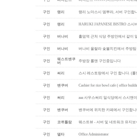
구인
랭리
랭리 노마스시 뎀뿌라, 서버 구인합니
구인
랭리
HARUKI JAPANESE BISTRO 
구인
버나비
홀덤역 근처 식당 주방안에서 같이 
구인
버나비
버나비 울랄라 숯불치킨에서 주방팀
웨스트밴쿠
구인
주방장 롤맨 구인중입니다
버
구인
써리
스시 레스토랑에서 구인 합니다. (롤맨
구인
밴쿠버
Cashier for rice bowl cafe ( office build
구인
써리
aaa 사우스써리 일식당에서 스시맨이
구인
밴쿠버
밴쿠버에 위치한 카페에서 구인합니
구인
코퀴틀람
웨스트뷰 - 서버 및 네트워크 유지보
구인
델타
Office Administrator