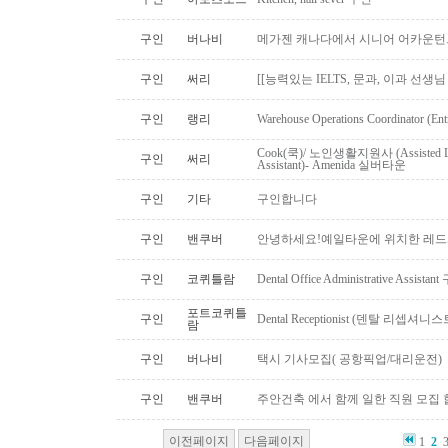
구인
버나비
메가젠 캐나다에서 시니어 어카운턴
구인
써리
[[능력있는 IELTS, 문과, 이과 선생
구인
랭리
Warehouse Operations Coordinator (Ent
Cook(쿡)/ 노인생활지원사 (Assisted Li
구인
써리
Assistant)- Amenida 실버타운
구인
기타
구인합니다
구인
밴쿠버
안녕하세요!예일타운에 위치한 레드
구인
코퀴틀람
Dental Office Administrative Assis
포트코퀴틀
구인
Dental Receptionist (덴탈 리셉
람
구인
버나비
택시 기사모집( 공항픽업/대리운전)
구인
밴쿠버
주안건축 에서 함께 일한 직원 모집 
이전페이지
다음페이지
1
2