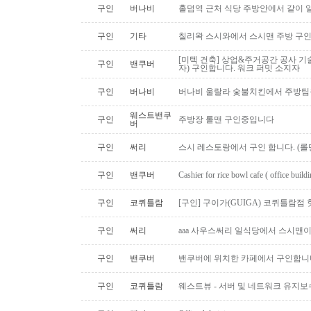
구인
버나비
홀덤역 근처 식당 주방안에서 같이 
구인
기타
칠리왁 스시와에서 스시맨 주방 구
[미텍 건축] 상업&주거공간 공사 기
구인
밴쿠버
자) 구인합니다. 워크 퍼밋 소지자
구인
버나비
버나비 울랄라 숯불치킨에서 주방팀
웨스트밴쿠
구인
주방장 롤맨 구인중입니다
버
구인
써리
스시 레스토랑에서 구인 합니다. (롤맨
구인
밴쿠버
Cashier for rice bowl cafe ( office build
구인
코퀴틀람
[구인] 구이가(GUIGA) 코퀴틀람점 핫푸
구인
써리
aaa 사우스써리 일식당에서 스시맨이
구인
밴쿠버
밴쿠버에 위치한 카페에서 구인합니
구인
코퀴틀람
웨스트뷰 - 서버 및 네트워크 유지보