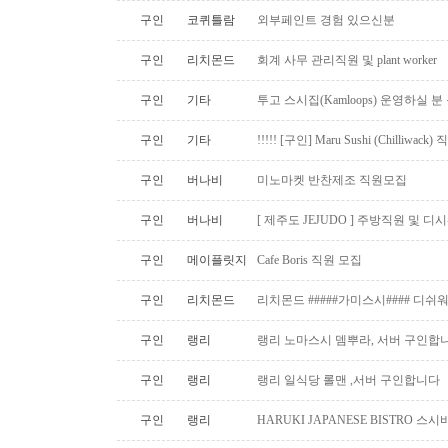
구인
코퀴틀람
외부페인트 경험 있으신분
구인
리치몬드
회계 사무 관리직원 및 plant worker
구인
기타
투고 스시집(Kamloops) 운영하실 
구인
기타
!!!!! [구인] Maru Sushi (Chilliwack)
구인
버나비
미노마켓 반찬제조 직원모집
구인
버나비
[ 제주도 JEJUDO ] 주방직원 및 
구인
메이플릿지
Cafe Boris 직원 모집
구인
리치몬드
리치몬드 #####가미스시#### 디쉬
구인
랭리
랭리 노마스시 뎀뿌라, 서버 구인합니
구인
랭리
랭리 일식당 롤맨 ,서버 구인합니다
구인
랭리
HARUKI JAPANESE BISTRO 