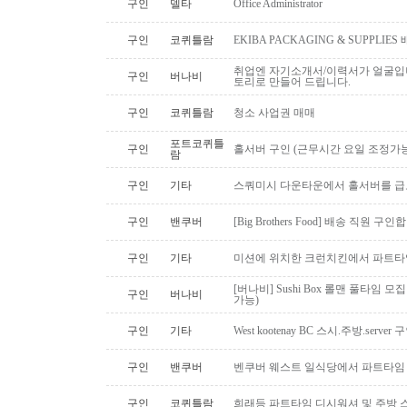
구인
델타
Office Administrator
구인
코퀴틀람
EKIBA PACKAGING & SUPPLI
취업엔 자기소개서/이력서가 얼굴입니
구인
버나비
토리로 만들어 드립니다.
구인
코퀴틀람
청소 사업권 매매
포트코퀴틀
구인
홀서버 구인 (근무시간 요일 조정가능
람
구인
기타
스쿼미시 다운타운에서 홀서버를 급
구인
밴쿠버
[Big Brothers Food] 배송 직원 구
구인
기타
미션에 위치한 크런치킨에서 파트타
[버나비] Sushi Box 롤맨 풀타임 모집
구인
버나비
가능)
구인
기타
West kootenay BC 스시.주방.serve
구인
밴쿠버
벤쿠버 웨스트 일식당에서 파트타임 스시맨
구인
코퀴틀람
희래등 파트타임 디시워셔 및 주방 