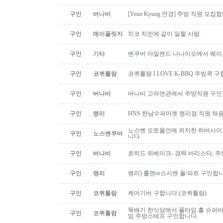
구인
버나비
[Yeun Kyung 연경] 주방 직원 모집
구인
메이플릿지
치코 치킨에 같이 일할 사람
구인
기타
벤쿠버 아일랜드 나나이모에서 웨이
구인
코퀴틀람
코퀴틀람 I LOVE K-BBQ 주빙쿡 
구인
버나비
버나비 고려면관에서 주방직원 구인
구인
랭리
HNS 한남수퍼마켓 랭리점 직원 채
노스벤 오토몰안에 위치한 하버사이
구인
노스밴쿠버
니다
구인
버나비
로히드 위베이크- 경력 바리스타, 
구인
랭리
랭리) 롤맨or스시맨 풀/파트 구인합니
구인
코퀴틀람
케어기버 구합니다.(코퀴틀람)
뚝배기 한식당에서 풀타임 홀 슈퍼
구인
코퀴틀람
임 주방스테프 구인합니다.