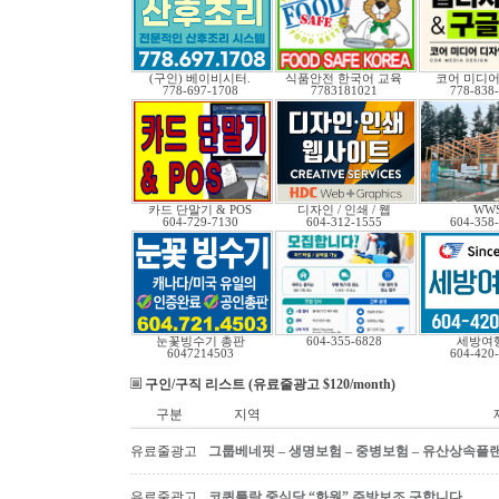
(구인) 베이비시터.
식품안전 한국어 교육
코어 미디어
778-697-1708
7783181021
778-838
카드 단말기 & POS
디자인 / 인쇄 / 웹
WW
604-729-7130
604-312-1555
604-358
눈꽃빙수기 총판
604-355-6828
세방여
6047214503
604-420
구인/구직 리스트 (유료줄광고 $120/month)
구분
지역
유료줄광고
그룹베네핏 – 생명보험 – 중병보험 – 유산상속플
유료줄광고
코퀴틀람 중식당 “화원” 주방보조 구합니다