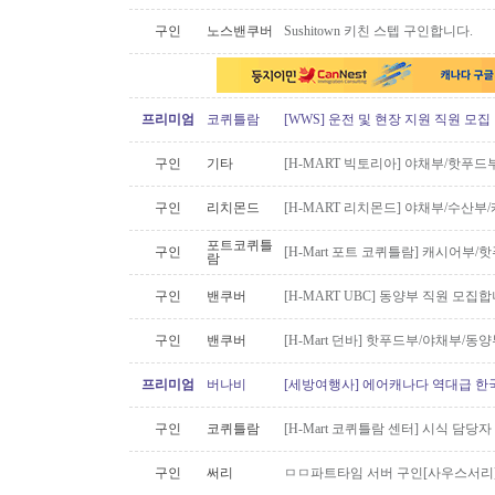
구인
노스밴쿠버
Sushitown 키친 스텝 구인합니다.
프리미엄
코퀴틀람
[WWS] 운전 및 현장 지원 직원 모집
구인
기타
[H-MART 빅토리아] 야채부/핫푸
구인
리치몬드
[H-MART 리치몬드] 야채부/수산
포트코퀴틀
구인
[H-Mart 포트 코퀴틀람] 캐시어부
람
구인
밴쿠버
[H-MART UBC] 동양부 직원 모집합
구인
밴쿠버
[H-Mart 던바] 핫푸드부/야채부/동
프리미엄
버나비
[세방여행사] 에어캐나다 역대급 한국행
구인
코퀴틀람
[H-Mart 코퀴틀람 센터] 시식 담당
구인
써리
ㅁㅁ파트타임 서버 구인[사우스서리