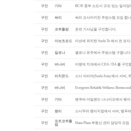
구인
기타
BC주 중부 소도시 규모 있는 일식
구인
써리
써리 오사카키친 주방스텝 모집 합
구인
코퀴틀람
운전 기사님을 구인합니다.
구인
아보츠포드
미션에 위치한 Sushi Te 에서 전 
구인
킬로나
캘로나 유주에서 주방스텝 구합니다
구인
버나비
이병덕 치과에서 CDA / DA 를 구
구인
리치몬드
스시 아리아(Sushi Aria) 에서 서버
구인
버나비
Evergreen Rehab& Wellness B
구인
기타
벤쿠버 아일랜드 나나이모에서 웨이
구인
랭리
스시무라 랭리지점에서 서버, 템푸라,
포트코퀴틀
구인
Hana Plaza 부동산 관리 담당자 모집
람