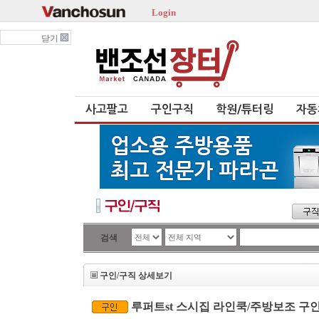
Login
닫기
사고팔고
구인구직
학원/튜터링
자동
검색
구인/구직 상세보기
루퍼트st 스시집 라인쿡/주방보조 구