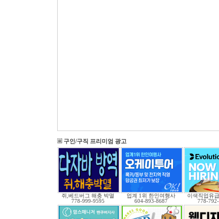
구인/구직 프리미엄 광고
쥐,베드버그 해충 박멸
업계 1위 한인여행사
이색직업유
778-999-9595
604-893-8687
778-792