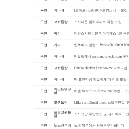
구인
버나비
[로히드] EGGBOMB Plus 서버 모집
구인
코퀴틀람
스시타운 템뿌라파트 직원 모집
구인
써리
메인스시맨 1 분 웨이츄레스 1분 
구인
기타
밴쿠버 아일랜드 Parksville, Sushi 
구인
버나비
덴탈랩에서 assistant or technician
구인
코퀴틀람
Chicko chicken Lansdowme 파
구인
버나비
땀 흘린만큼 확실하게 대우 해 드립니
웨스트밴쿠
구인
웨벤 Bene Sushi Restaurant 세컨
버
구인
코퀴틀람
Mika sushi/Sushi moon 스텝구인합니
포트코퀴틀
구인
기사식당 주방보조 및 디시워셔 구
람
구인
노스밴쿠버
놀밴 북촌에서 서버분구인합니다