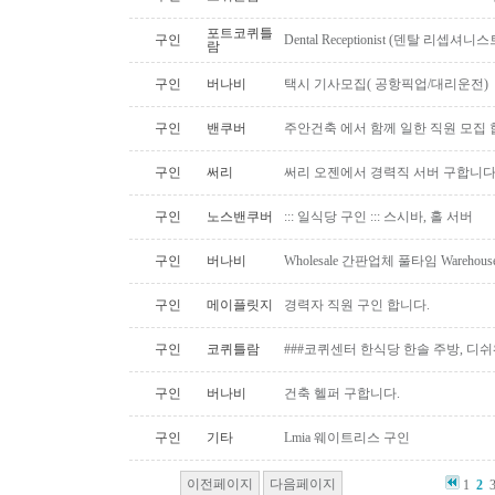
포트코퀴틀
구인
Dental Receptionist (덴탈 리셉
람
구인
버나비
택시 기사모집( 공항픽업/대리운전)
구인
밴쿠버
주안건축 에서 함께 일한 직원 모집 
구인
써리
써리 오젠에서 경력직 서버 구합니
구인
노스밴쿠버
::: 일식당 구인 ::: 스시바, 홀 서버
구인
버나비
Wholesale 간판업체 풀타임 Warehous
구인
메이플릿지
경력자 직원 구인 합니다.
구인
코퀴틀람
###코퀴센터 한식당 한솔 주방, 디쉬
구인
버나비
건축 헬퍼 구합니다.
구인
기타
Lmia 웨이트리스 구인
이전페이지
다음페이지
1
2