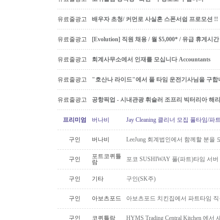
유료줄광고
배우자 초청/ 커먼로 사실혼 스폰서쉽 프로모션 !!
유료줄광고
[Evolution] 직원 채용 / 월 $5,000* / 유급 휴
유료줄광고
회계사무소에서 인재를 모십니다 Accountants
유료줄광고
"호산나 라이드"에서 풀 타임 운전기사님을 구합
유료줄광고
공항픽업 - 시내관광 휘슬러 조프리 빅터리아 해리슨온
프리미엄
버나비
Jay Cleaning 클리너 모집 풀타임/
구인
버나비
LeeJung 회계법인에서 함께할 분을
포트코퀴틀
구인
포코 SUSHIWAY 풀(파트)타임 서버
람
구인
기타
구인(SK주)
구인
아보츠포드
아보츠포드 치킨집에서 파트타임 직
구인
코퀴틀람
HYMS Trading Central Kitch