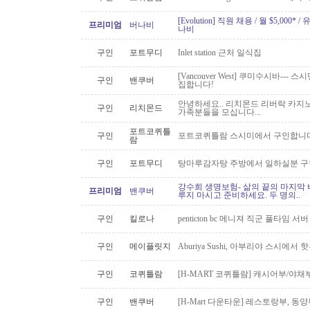
[Evolution] 직원 채용 / 월 $5,00
프리미엄
버나비
나비
구인
포트무디
Inlet station 근처 일식집
[Vancouver West] 쿠미수시바---
구인
밴쿠버
집합니다!
안녕하세요.. 리치몬드 리버락 카지노
구인
리치몬드
가족분들을 모십니다...
포트코퀴틀
구인
포트코퀴틀람 스시미에서 구인합니다. ( 
람
구인
포트무디
탕마루감자탕 주방에서 일하실분 구인
강수희 생명보험- 삶의 끝의 마지막 
프리미엄
밴쿠버
루지 마시고 준비하세요. 두 명의..
구인
킬로나
penticton bc 메니져 직군 풀타임 서
구인
메이플릿지
Aburiya Sushi, 아부리야 스시에
구인
코퀴틀람
[H-MART 코퀴틀람] 캐시어부/야
구인
밴쿠버
[H-Mart 다운타운] 레스토랑부, 