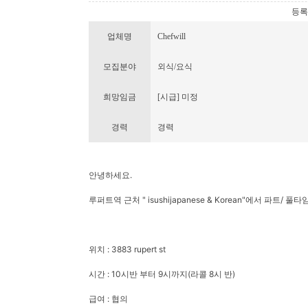
등록번호
업체명
Chefwill
모집분야
외식/요식
희망임금
[시급] 미정
경력
경력
안녕하세요.
루퍼트역 근처 " isushijapanese & Korean"에서 파트
위치 : 3883 rupert st
시간 : 10시반 부터 9시까지(라콜 8시 반)
급여 : 협의