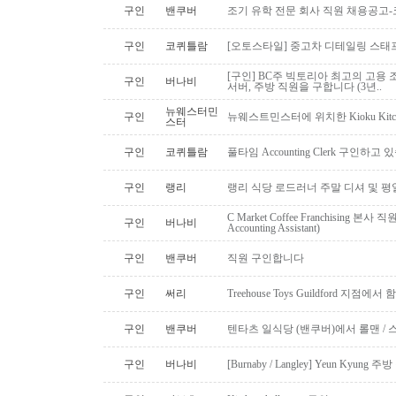
구인
밴쿠버
조기 유학 전문 회사 직원 채용공고
구인
코퀴틀람
[오토스타일] 중고차 디테일링 스태프 
[구인] BC주 빅토리아 최고의 고용 
구인
버나비
서버, 주방 직원을 구합니다 (3년..
뉴웨스터민
구인
뉴웨스트민스터에 위치한 Kioku Kitche
스터
구인
코퀴틀람
풀타임 Accounting Clerk 구인하고
구인
랭리
랭리 식당 로드러너 주말 디셔 및 평
C Market Coffee Franchising 본사 직원 채
구인
버나비
Accounting Assistant)
구인
밴쿠버
직원 구인합니다
구인
써리
Treehouse Toys Guildford 지점에
구인
밴쿠버
텐타츠 일식당 (밴쿠버)에서 롤맨 / 
구인
버나비
[Burnaby / Langley] Yeun Kyun