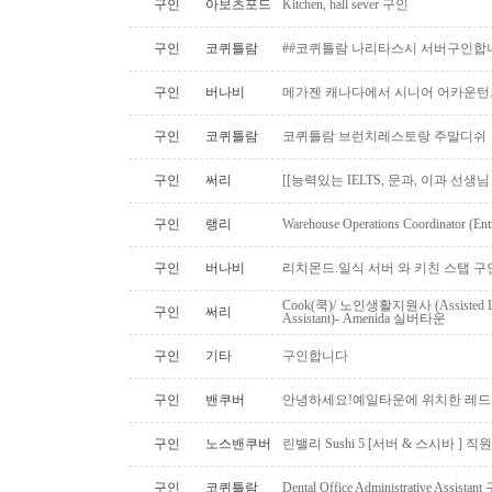
구인
아보츠포드
Kitchen, hall sever 구인
구인
코퀴틀람
##코퀴틀람 나리타스시 서버구인합
구인
버나비
메가젠 캐나다에서 시니어 어카운턴
구인
코퀴틀람
코퀴틀람 브런치레스토랑 주말디쉬
구인
써리
[[능력있는 IELTS, 문과, 이과 선생
구인
랭리
Warehouse Operations Coordinator (Ent
구인
버나비
리치몬드.일식 서버 와 키친 스탭 구
Cook(쿡)/ 노인생활지원사 (Assisted Li
구인
써리
Assistant)- Amenida 실버타운
구인
기타
구인합니다
구인
밴쿠버
안녕하세요!예일타운에 위치한 레드
구인
노스밴쿠버
린밸리 Sushi 5 [서버 & 스시바 ] 
구인
코퀴틀람
Dental Office Administrative Assis