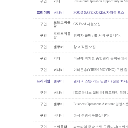
구인
기타
Restaurant Operation Opportunity in M
프리미엄
버나비
FOOD SAFE KOREA/자격증 코스
포트코퀴틀
구인
GS Food 사원모집
람
포트코퀴틀
구인
경력자 롤맨 / 홀 서버 구합니다.
람
구인
밴쿠버
창고 직원 모집
구인
기타
미션에 위치한 종합관리 유학원에서
구인
버나비
이레운송(YIREH MOVING) 구인 
프리미엄
밴쿠버
결재 시스템(카드 단말기) 전문 회사
구인
버나비
[프로옴니스 텔레콤] 파트타임 직원
구인
밴쿠버
Business Operations Assista
구인
버나비
한식 주방식구모십니다.
구인
코퀴틀람
파트타임 주방 스텝 구합니다(코퀴센