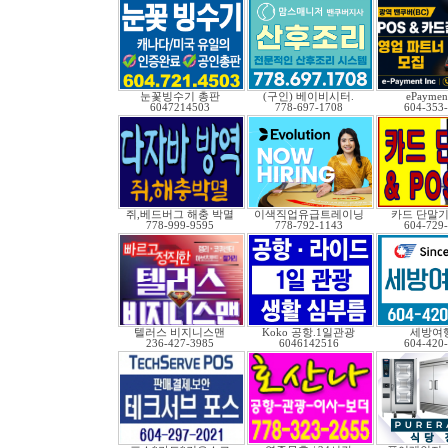
눈꽃빙수기 총판
(구인) 베이비시터.
ePayment
6047214503
778-697-1708
604-353
쥐,베드버그 해충 박멸
이색직업유급트레이닝
카드 단말기 
778-999-9595
778-792-1143
604-729
텔러스 비지니스맨
Koko 공항.1일관광
세방여
236-427-3985
6046142516
604-420