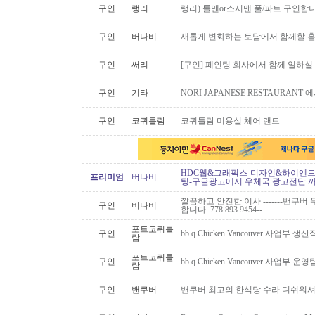
구인
랭리
랭리) 롤맨or스시맨 풀/파트 구인합니
구인
버나비
새롭게 변화하는 토담에서 함께할 홀
구인
써리
[구인] 페인팅 회사에서 함께 일하실
구인
기타
NORI JAPANESE RESTAURAN
구인
코퀴틀람
코퀴틀람 미용실 체어 랜트
HDC웹&그래픽스-디자인&하이엔드 
프리미엄
버나비
팅-구글광고에서 우체국 광고전단 
깔끔하고 안전한 이사 -------밴쿠버 무
구인
버나비
합니다. 778 893 9454--
포트코퀴틀
구인
bb.q Chicken Vancouver 사업부
람
포트코퀴틀
구인
bb.q Chicken Vancouver 사업부
람
구인
밴쿠버
밴쿠버 최고의 한식당 수라 디쉬워셔