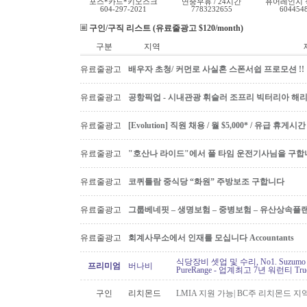
포스*카드*키오스크
연중무휴 / 24시간
퓨어레인지 
604-297-2021
7783232655
604454
구인/구직 리스트 (유료줄광고 $120/month)
구분
지역
유료줄광고
배우자 초청/ 커먼로 사실혼 스폰서쉽 프로모션 !!
유료줄광고
공항픽업 - 시내관광 휘슬러 조프리 빅터리아 해리슨온
유료줄광고
[Evolution] 직원 채용 / 월 $5,000* / 유급 휴
유료줄광고
"호산나 라이드"에서 풀 타임 운전기사님을 구합
유료줄광고
코퀴틀람 중식당 “화원” 주방보조 구합니다
유료줄광고
그룹베네핏 – 생명보험 – 중병보험 – 유산상속플
유료줄광고
회계사무소에서 인재를 모십니다 Accountants
식당장비 셋업 및 수리, No1. Suzu
프리미엄
버나비
PureRange - 업계최고 7년 워런티 Tr
구인
리치몬드
LMIA 지원 가능| BC주 리치몬드 