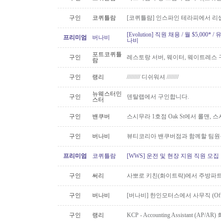
구인
코퀴틀람
[코퀴틀람] 인스파인 테라피에서 리
[Evolution] 직원 채용 / 월 $5,00
프리미엄
버나비
나비
포트코퀴틀
구인
레스토랑 서버, 웨이터, 웨이트레스
람
구인
랭리
///////// 디쉬워셔 ////////
뉴웨스터민
구인
덴탈랩에서 구인합니다.
스터
구인
밴쿠버
스시무라 1호점 Oak St에서 롤맨, 
구인
버나비
뷰티코리아 밴쿠버점과 함께할 팀원
프리미엄
코퀴틀람
[WWS] 운전 및 현장 지원 직원 모집
구인
써리
사뽀로 키친(화이트락)에서 주방파트
구인
버나비
[버나비] 한인모터스에서 사무직 (Off
구인
랭리
KCP - Accounting Assistant (A