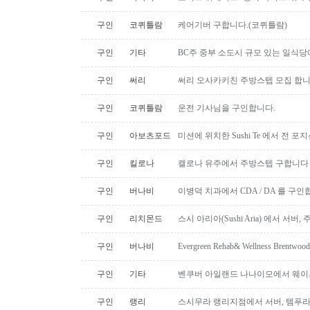
구인
코퀴틀람
케어기버 구합니다.(코퀴틀람)
구인
기타
BC주 중부 소도시 규모 있는 일식
구인
써리
써리 오사카키친 주방스텝 모집 합
구인
코퀴틀람
운전 기사님을 구인합니다.
구인
아보츠포드
미션에 위치한 Sushi Te 에서 전 
구인
킬로나
캘로나 유주에서 주방스텝 구합니다
구인
버나비
이병덕 치과에서 CDA / DA 를 구
구인
리치몬드
스시 아리아(Sushi Aria) 에서 서버
구인
버나비
Evergreen Rehab& Wellness B
구인
기타
벤쿠버 아일랜드 나나이모에서 웨이
구인
랭리
스시무라 랭리지점에서 서버, 템푸라,