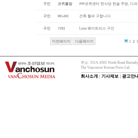
구인
코퀴틀람
###코퀴센터 한식당 한솔 주방, 디쉬
구인
버나비
건축 헬퍼 구합니다.
구인
기타
Lmia 웨이트리스 구인
이전페이지
다음페이지
1
2
주소: 331A-4501 North Road Burnaby
The Vancouver Korean Press Ltd.
회사소개
|
기사제보
|
광고안