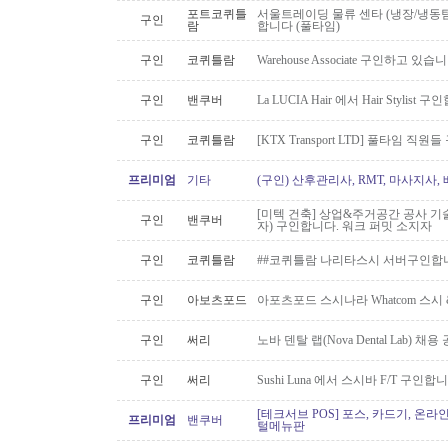
포트코퀴틀
서울트레이딩 물류 센타 (냉장/냉동팀
구인
람
합니다 (풀타임)
구인
코퀴틀람
Warehouse Associate 구인하고 있습
구인
밴쿠버
La LUCIA Hair 에서 Hair Stylist 
구인
코퀴틀람
[KTX Transport LTD] 풀타임 
프리미엄
기타
(구인) 산후관리사, RMT, 마사지사
[미텍 건축] 상업&주거공간 공사 기
구인
밴쿠버
자) 구인합니다. 워크 퍼밋 소지자
구인
코퀴틀람
##코퀴틀람 나리타스시 서버구인합
구인
아보츠포드
아포츠포드 스시나라 Whatcom 스시
구인
써리
노바 덴탈 랩(Nova Dental Lab) 채용 공
구인
써리
Sushi Luna 에서 스시바 F/T 구인합
[테크서브 POS] 포스, 카드기, 온라
프리미엄
밴쿠버
털메뉴판