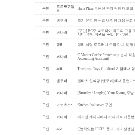
포트코퀴틀
구인
Hana Plaza 부동산 관리 담당자 모집
람
구인
밴쿠버
조기 유학 전문 회사 직원 채용공고
[구인] BC주 빅토리아 최고의 고용 
구인
버나비
서버, 주방 직원을 구합니다 (3년..
구인
랭리
랭리 식당 로드러너 주말 디셔 및 평
C Market Coffee Franchising 본사 직원 채
구인
버나비
Accounting Assistant)
구인
써리
Treehouse Toys Guildford 지점에
구인
밴쿠버
텐타츠 일식당 (밴쿠버)에서 롤맨 / 
구인
버나비
[Burnaby / Langley] Yeun Kyun
구인
아보츠포드
Kitchen, hall sever 구인
구인
버나비
메가젠 캐나다에서 시니어 어카운턴
구인
써리
[[능력있는 IELTS, 문과, 이과 선생