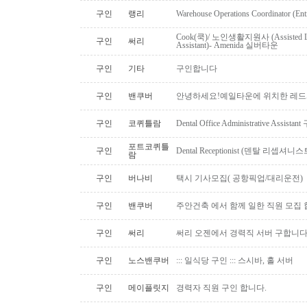
구인
랭리
Warehouse Operations Coordinator (Ent
Cook(쿡)/ 노인생활지원사 (Assisted Li
구인
써리
Assistant)- Amenida 실버타운
구인
기타
구인합니다
구인
밴쿠버
안녕하세요!예일타운에 위치한 레드
구인
코퀴틀람
Dental Office Administrative Assis
포트코퀴틀
구인
Dental Receptionist (덴탈 리셉
람
구인
버나비
택시 기사모집( 공항픽업/대리운전)
구인
밴쿠버
주안건축 에서 함께 일한 직원 모집 
구인
써리
써리 오젠에서 경력직 서버 구합니
구인
노스밴쿠버
::: 일식당 구인 ::: 스시바, 홀 서버
구인
메이플릿지
경력자 직원 구인 합니다.