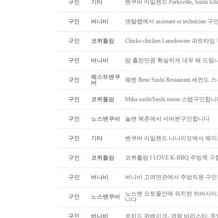
구인
기타
밴쿠버 아일랜드 Parksville, Sushi 
구인
버나비
덴탈랩에서 assistant or technician
구인
코퀴틀람
Chicko chicken Lansdowme 파
구인
버나비
땀 흘린만큼 확실하게 대우 해 드립니
웨스트밴쿠
구인
웨벤 Bene Sushi Restaurant 세컨
버
구인
코퀴틀람
Mika sushi/Sushi moon 스텝구인합니
구인
노스밴쿠버
놀밴 북촌에서 서버분구인합니다
구인
기타
벤쿠버 아일랜드 나나이모에서 웨이
구인
코퀴틀람
코퀴틀람 I LOVE K-BBQ 주빙쿡 
구인
버나비
버나비 고려면관에서 주방직원 구인
노스벤 오토몰안에 위치한 하버사이
구인
노스밴쿠버
니다
구인
버나비
로히드 위베이크- 경력 바리스타, 