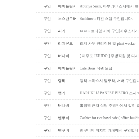
구인
메이플릿지
Aburiya Sushi, 아부리야 스시에
구인
노스밴쿠버
Sushitown 키친 스텝 구인합니다.
구인
써리
ㅁㅁ파트타임 서버 구인[사우스서리
구인
리치몬드
회계 사무 관리직원 및 plant worker
구인
버나비
[ 제주도 JEJUDO ] 주방직원 및 
구인
메이플릿지
Cafe Boris 직원 모집
구인
랭리
랭리 노마스시 뎀뿌라, 서버 구인합니
구인
랭리
HARUKI JAPANESE BISTRO 
구인
버나비
홀덤역 근처 식당 주방안에서 같이 
구인
밴쿠버
Cashier for rice bowl cafe ( office build
구인
밴쿠버
밴쿠버에 위치한 카페에서 구인합니