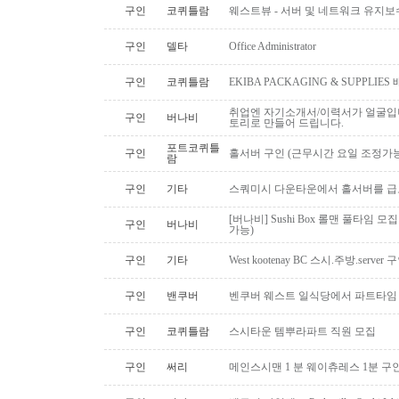
구인
코퀴틀람
웨스트뷰 - 서버 및 네트워크 유지보
구인
델타
Office Administrator
구인
코퀴틀람
EKIBA PACKAGING & SUPPLI
취업엔 자기소개서/이력서가 얼굴입니
구인
버나비
토리로 만들어 드립니다.
포트코퀴틀
구인
홀서버 구인 (근무시간 요일 조정가능
람
구인
기타
스쿼미시 다운타운에서 홀서버를 급
[버나비] Sushi Box 롤맨 풀타임 모집
구인
버나비
가능)
구인
기타
West kootenay BC 스시.주방.serve
구인
밴쿠버
벤쿠버 웨스트 일식당에서 파트타임 스시맨
구인
코퀴틀람
스시타운 템뿌라파트 직원 모집
구인
써리
메인스시맨 1 분 웨이츄레스 1분 