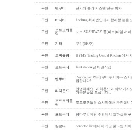
구인
밴쿠버
전기와 쏠라 시스템 전문 회사
구인
버나비
LeeJung 회계법인에서 함께할 분을
포트코퀴틀
구인
포코 SUSHIWAY 풀(파트)타임 서버
람
구인
기타
구인(SK주)
구인
코퀴틀람
HYMS Trading Central Kitch
구인
포트무디
Inlet station 근처 일식집
[Vancouver West] 쿠미수시바---
구인
밴쿠버
집합니다!
안녕하세요.. 리치몬드 리버락 카지노
구인
리치몬드
가족분들을 모십니다...
포트코퀴틀
구인
포트코퀴틀람 스시미에서 구인합니다. ( 
람
구인
포트무디
탕마루감자탕 주방에서 일하실분 구인
구인
킬로나
penticton bc 메니져 직군 풀타임 서