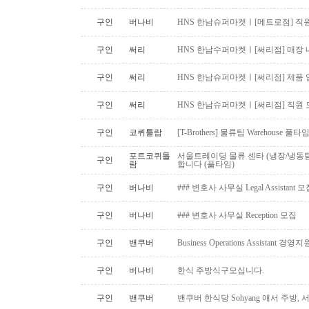
구인
버나비
HNS 한남슈퍼마켓ㅣ[메트로점] 직원
구인
써리
HNS 한남수퍼마켓ㅣ[써리점] 매장 
구인
써리
HNS 한남슈퍼마켓ㅣ[써리점] 제품 
구인
써리
HNS 한남슈퍼마켓ㅣ[써리점] 직원 
구인
코퀴틀람
[T-Brothers] 물류팀 Warehouse 
포트코퀴틀
서울트레이딩 물류 센타 (냉장/냉동팀
구인
람
합니다 (풀타임)
구인
버나비
### 변호사 사무실 Legal Assistant 
구인
버나비
### 변호사 사무실 Reception 모집
구인
밴쿠버
Business Operations Assista
구인
버나비
한식 주방식구모십니다.
구인
밴쿠버
밴쿠버 한식당 Sohyang 애서 주방,