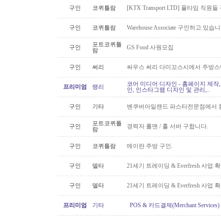
구인
코퀴틀람
[KTX Transport LTD] 풀타임 
구인
코퀴틀람
Warehouse Associate 구인하고 있습
포트코퀴틀
구인
GS Food 사원모집
람
구인
써리
싸우스 써리 다미꼬스시에서 주방스
코어 미디어 디자인 - 홈페이지 제작,
프리미엄
랭리
인, 인스타그램 디자인 및 관리,..
구인
기타
밴쿠버아일랜드 파스타전문점에서 함
포트코퀴틀
구인
경력자 롤맨 / 홀 서버 구합니다.
람
구인
코퀴틀람
메이란 주방 구인.
구인
델타
21세기 트레이딩 & Everfresh 사
구인
델타
21세기 트레이딩 & Everfresh 사
프리미엄
기타
POS & 카드결제(Merchant Servic