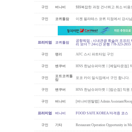
구인
버나비
$$$복잡한 과정 건너뛰고 최소 비용
구인
코퀴틀람
이젠 필라테스 코퀴 지점에서 강사
공항픽업 - 시내관광 휘슬러 조프리 
프리미엄
코퀴틀람
리 보더 !! 24시간 운행 778-323-2655
구인
랭리
AFC 스시 파트타임 구인
구인
밴쿠버
HNS 한남슈퍼마켓ㅣ[예일타운점] 
포트코퀴틀
구인
포코 카이 일식집에서 구인 합니다.
람
구인
밴쿠버
HNS 한남슈퍼마켓ㅣ[랍슨점] 직원 모
구인
버나비
[버나비덴탈랩] Admin Assistant/Recept
프리미엄
버나비
FOOD SAFE KOREA/자격증 코스
구인
기타
Restaurant Operation Opportunity in M