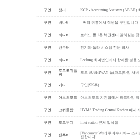
구인
랭리
KCP - Accounting Assistant (A
구인
버나비
--써리 취홍에서 직원을 구인합니다-
구인
버나비
로히드 몰 1층 복권센터 일하실분 
구인
밴쿠버
전기와 쏠라 시스템 전문 회사
구인
버나비
LeeJung 회계법인에서 함께할 분을
포트코퀴틀
구인
포코 SUSHIWAY 풀(파트)타임 서버
람
구인
기타
구인(SK주)
구인
아보츠포드
아보츠포드 치킨집에서 파트타임 직
구인
코퀴틀람
HYMS Trading Central Kitch
구인
포트무디
Inlet station 근처 일식집
[Vancouver West] 쿠미수시바---
구인
밴쿠버
집합니다!