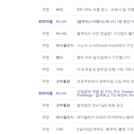
구인
써리
$30~50/hr 지붕 청소 - 파트너 및 직
프리미엄
버나비
[블루버드여행사] 캐나다 1등 한인 
구인
버나비
블루버드 이민 컨설팅! 기다림의 불
구인
메이플릿지
시노비 스시(Shinobi Sushi)에서 구
구인
랭리
랭리 카이 일식집에서 구인합니다.
구인
기타
미국 취업 & 영주권 진행 기회 / EB
구인
코퀴틀람
프로무빙에서 경력자및 신입 무버 
식당장비 셋업 및 수리, No1. Suzu
프리미엄
버나비
PureRange - 업계최고 7년 워런티 Tr
구인
코퀴틀람
법무법인 True Light 채용 공고
구인
메이플릿지
메이플릿지 HAKO SUSHI에서 템
구인
기타
((일식당)) 핫푸드, 템푸라, 롤맨 