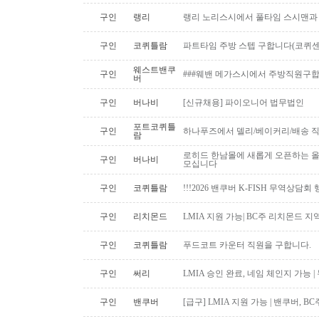
구인
랭리
랭리 노리스시에서 풀타임 스시맨과
구인
코퀴틀람
파트타임 주방 스텝 구합니다(코퀴센
웨스트밴쿠
구인
###웨밴 메가스시에서 주방직원구합
버
구인
버나비
[신규채용] 파이오니어 법무법인
포트코퀴틀
구인
하나푸즈에서 델리/베이커리/배송 
람
로히드 한남몰에 새롭게 오픈하는 올
구인
버나비
모십니다
구인
코퀴틀람
!!!2026 밴쿠버 K-FISH 무역상담회
구인
리치몬드
LMIA 지원 가능| BC주 리치몬드 
구인
코퀴틀람
푸드코트 카운터 직원을 구합니다.
구인
써리
LMIA 승인 완료, 네임 체인지 가능 |
구인
밴쿠버
[급구] LMIA 지원 가능 | 밴쿠버, 