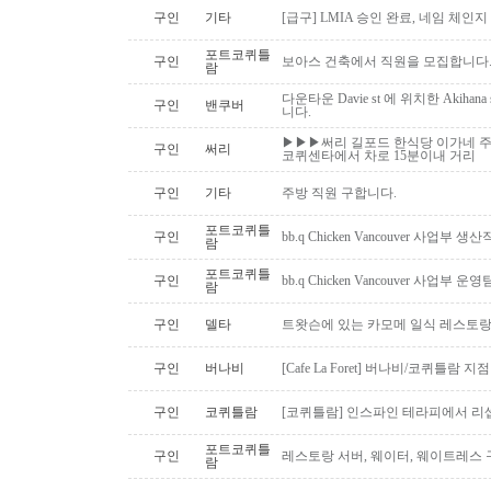
구인
기타
[급구] LMIA 승인 완료, 네임 체인지 
포트코퀴틀
구인
보아스 건축에서 직원을 모집합니다
람
다운타운 Davie st 에 위치한 Akiha
구인
밴쿠버
니다.
▶▶▶써리 길포드 한식당 이가네 주
구인
써리
코퀴센타에서 차로 15분이내 거리
구인
기타
주방 직원 구합니다.
포트코퀴틀
구인
bb.q Chicken Vancouver 사업부
람
포트코퀴틀
구인
bb.q Chicken Vancouver 사업부
람
구인
델타
트왓슨에 있는 카모메 일식 레스토랑
구인
버나비
[Cafe La Foret] 버나비/코퀴틀람 
구인
코퀴틀람
[코퀴틀람] 인스파인 테라피에서 리
포트코퀴틀
구인
레스토랑 서버, 웨이터, 웨이트레스
람