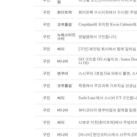
구인
위그릴 코인안이터리에서 서버,주방
람
구인
화이트락
화이트롹 수시이와에서 수시맨/ 주방
구인
코퀴틀람
Coquitlam에 위치한 Kwon Cabi
뉴웨스터민
구인
덴탈랩에서 구인합니다.
스터
구인
써리
[구인] 페인팅 회사에서 함께 일하실
OO 구인중 OO 서울치과 : Senior Den
구인
버나비
다 OO
구인
밴쿠버
스시무라 1호점 Oak St에서 롤맨, 
구인
코퀴틀람
학원에서 주요과목 가르치실 선생님
구인
써리
Sushi Luna 에서 스시바 F/T 구인합
구인
버나비
뷰티코리아 밴쿠버점과 함께할 팀원
구인
써리
사뽀로 키친(화이트락)에서 주방파트
구인
버나비
[버나비] 한인모터스에서 사무직 (Off