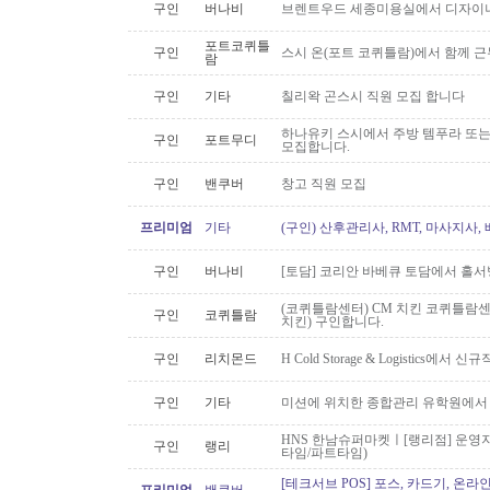
구인
버나비
브렌트우드 세종미용실에서 디자이너
포트코퀴틀
구인
스시 온(포트 코퀴틀람)에서 함께 
람
구인
기타
칠리왁 곤스시 직원 모집 합니다
하나유키 스시에서 주방 템푸라 또는 핫
구인
포트무디
모집합니다.
구인
밴쿠버
창고 직원 모집
프리미엄
기타
(구인) 산후관리사, RMT, 마사지사
구인
버나비
[토담] 코리안 바베큐 토담에서 홀서
(코퀴틀람센터) CM 치킨 코퀴틀람
구인
코퀴틀람
치킨) 구인합니다.
구인
리치몬드
H Cold Storage & Logistics에
구인
기타
미션에 위치한 종합관리 유학원에서
HNS 한남슈퍼마켓ㅣ[랭리점] 운영지
구인
랭리
타임/파트타임)
[테크서브 POS] 포스, 카드기, 온라