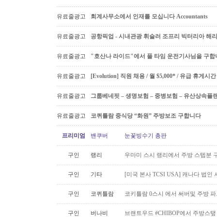
유료줄광고
회계사무소에서 인재를 모십니다 Accountants
유료줄광고
공항픽업 - 시내관광 휘슬러 조프리 빅터리아 해리슨온
유료줄광고
"호산나 라이드"에서 풀 타임 운전기사님을 구합
유료줄광고
[Evolution] 직원 채용 / 월 $5,000* / 유급 휴
유료줄광고
그룹베네핏 – 생명보험 – 중병보험 – 유산상속플
유료줄광고
코퀴틀람 중식당 “화원” 주방보조 구합니다
프리미엄
밴쿠버
눈꽃빙수기 총판
구인
랭리
우마미 스시 랭리에서 주방 스텝분 
구인
기타
[미국 본사 TCSI USA] 캐나다 법
구인
코퀴틀람
코키틀람 0스시 에서 써버및 주방 
구인
버나비
브랜트우드 #CHIBOP에서 주방스탶