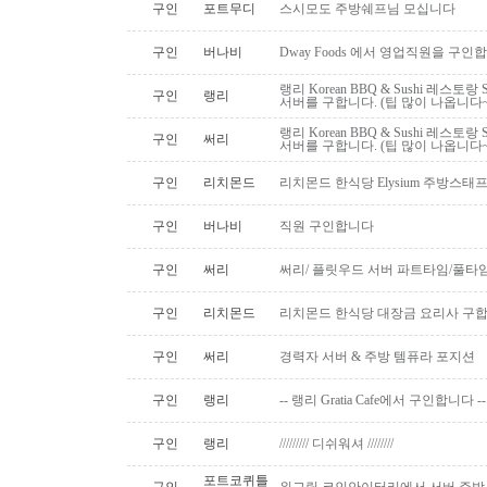
구인
포트무디
스시모도 주방쉐프님 모십니다
구인
버나비
Dway Foods 에서 영업직원을 구인
랭리 Korean BBQ & Sushi 레스토
구인
랭리
서버를 구합니다. (팁 많이 나옵니다~
랭리 Korean BBQ & Sushi 레스토
구인
써리
서버를 구합니다. (팁 많이 나옵니다~
구인
리치몬드
리치몬드 한식당 Elysium 주방스태
구인
버나비
직원 구인합니다
구인
써리
써리/ 플릿우드 서버 파트타임/풀타
구인
리치몬드
리치몬드 한식당 대장금 요리사 구
구인
써리
경력자 서버 & 주방 템퓨라 포지션
구인
랭리
-- 랭리 Gratia Cafe에서 구인합니다 --
구인
랭리
///////// 디쉬워셔 ////////
포트코퀴틀