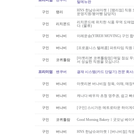
프리미엄
밴쿠버
털메뉴판
HNS 한남슈퍼마켓ㅣ[랭리점] 직원 
구인
랭리
운영지원/붕어빵 담당자)
리치몬드에 위치한 식품 무역 도매
구인
리치몬드
다. (물류)
구인
버나비
이레운송(YIREH MOVING) 구인 
구인
버나비
[프로옴니스 텔레콤] 파트타임 직원
[마켓리본 코퀴틀람점] 매일 점심 무료 
구인
코퀴틀람
서 성실한 직원을 모십니다.
프리미엄
밴쿠버
결재 시스템(카드 단말기) 전문 회사
구인
버나비
마켓리본 버나비점 정육, 야채, 매장
구인
버나비
캐나다 배우자 초청 영주권, 쉽고 빠
구인
버나비
[구인] 스시가든 메트로타운 하이게
구인
코퀴틀람
Good Morning Bakeryㅣ굿모닝
구인
버나비
HNS 한남슈퍼마켓ㅣ[버나비점] 직원