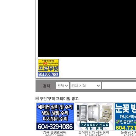
검색
구인/구직 프리미엄 광고
킹콩 쿨링&히팅
퓨어레인지 식당장비
눈꽃빙수기
6043291086
6044548767
604721