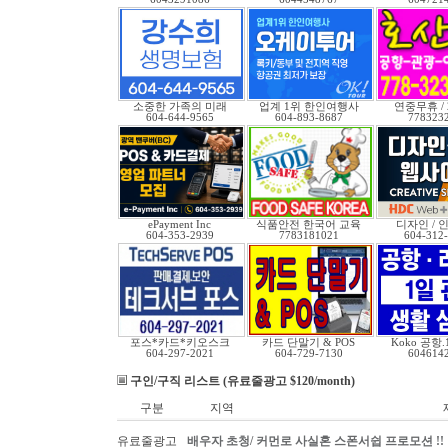
소중한 가족의 미래
업계 1위 한인여행사
연중무휴 /
604-644-9565
604-893-8687
778323
ePayment Inc
식품안전 한국어 교육
디자인 / 인
604-353-2939
7783181021
604-312
포스*카드*키오스크
카드 단말기 & POS
Koko 공항
604-297-2021
604-729-7130
604614
구인/구직 리스트 (유료줄광고 $120/month)
구분
지역
유료줄광고
배우자 초청/ 커먼로 사실혼 스폰서쉽 프로모션 !!