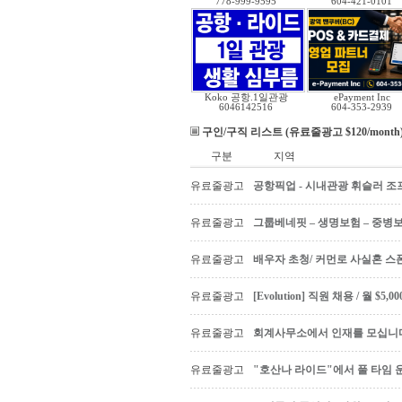
778-999-9595
604-421-0101
Koko 공항.1일관광
ePayment Inc
6046142516
604-353-2939
구인/구직 리스트 (유료줄광고 $120/month
구분
지역
유료줄광고
공항픽업 - 시내관광 휘슬러 조프
유료줄광고
그룹베네핏 – 생명보험 – 중병
유료줄광고
배우자 초청/ 커먼로 사실혼 스폰
유료줄광고
[Evolution] 직원 채용 / 월 $
유료줄광고
회계사무소에서 인재를 모십니다 Ac
유료줄광고
"호산나 라이드"에서 풀 타임 