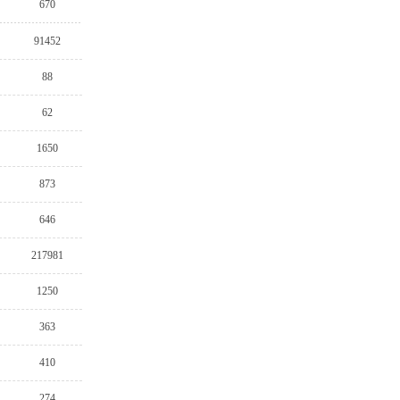
670
91452
88
62
1650
873
646
217981
1250
363
410
274