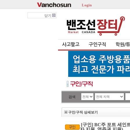
Login
닫기
사고팔고
구인구직
학원/
검색
구인/구직 상세보기
[구인] BC주 포트 세인
자 지원, 영주권 지원)