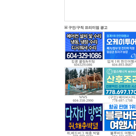
구인/구직 프리미엄 광고
킹콩 쿨링&히팅
업계 1위 한인여행
6043291086
604-893-8687
WWS
(구인) 베이비시터
604-358-2990
778-697-1708
쥐,베드버그 해충 박멸
블루버드 여행사