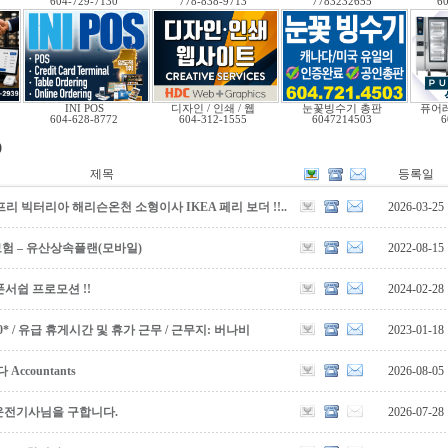
604-729-7130
778-838-9713
7783232655
6
INI POS
디자인 / 인쇄 / 웹
눈꽃빙수기 총판
퓨어
604-628-8772
604-312-1555
6047214503
6
)
제목
등록일
리 빅터리아 해리슨온천 소형이사 IKEA 페리 보더 !!..
2026-03-25
보험 – 유산상속플랜(모바일)
2022-08-15
서쉽 프로모션 !!
2024-02-28
5,000* / 유급 휴게시간 및 휴가 근무 / 근무지: 버나비
2023-01-18
countants
2026-08-05
운전기사님을 구합니다.
2026-07-28