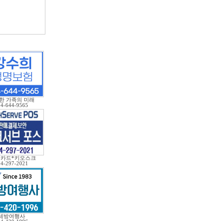
한 가족의 미래
04-644-9565
*카드*키오스크
04-297-2021
세방여행사