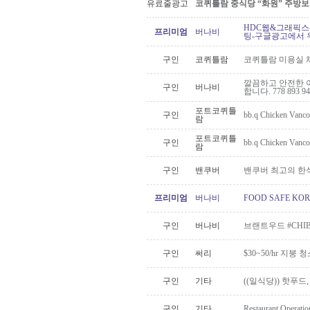
유료줄광고
코퀴틀람 중식당 “화원” 주방
HDC웹&그래픽스
프리미엄
버나비
팅-구글광고에서 
구인
코퀴틀람
코퀴틀람 미용실 
깔끔하고 안전한 이사 
구인
버나비
합니다. 778 893 94
포트코퀴틀
구인
bb.q Chicken 
람
포트코퀴틀
구인
bb.q Chicken 
람
구인
밴쿠버
밴쿠버 최고의 한식
프리미엄
버나비
FOOD SAFE K
구인
버나비
브랜트우드 #CHI
구인
써리
$30~50/hr 지붕
구인
기타
((일식당)) 핫푸드
구인
기타
Restaurant Operatio