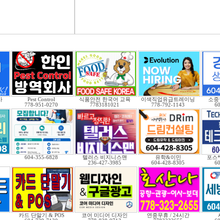
사
Pest Control
식품안전 한국어 교육
이색직업유급트레이닝
소중
778-951-0270
7783181021
778-792-1143
6
.
604-355-6828
텔러스 비지니스맨
유학&이민
포스
236-427-3985
604-428-8305
6
카드 단말기 & POS
코어 미디어 디자인
연중무휴 / 24시간