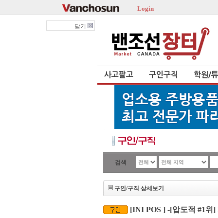
Login
닫기
사고팔고
구인구직
학원/
검색
구인/구직 상세보기
[INI POS ] -[압도적 #1위] PO