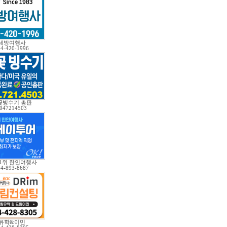
세방여행사
04-420-1996
꽃빙수기 총판
047214503
 1위 한인여행사
04-893-8687
유학&이민