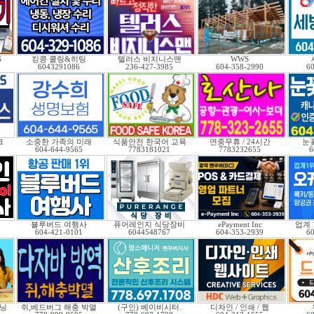
S
킹콩 쿨링&히팅
텔러스 비지니스맨
WWS
6043291086
236-427-3985
604-358-2990
6
크
소중한 가족의 미래
식품안전 한국어 교육
연중무휴 / 24시간
눈
604-644-9565
7783181021
7783232655
6
블루버드 여행사
퓨어레인지 식당장비
ePayment Inc
업계
604-421-0101
6044548767
604-353-2939
6
닝
쥐,베드버그 해충 박멸
(구인) 베이비시터.
디자인 / 인쇄 / 웹