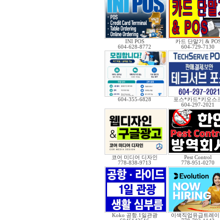
INI POS
카드 단말기 & PO
604-628-8772
604-729-7130
604-355-6828
포스*카드*키오스
604-297-2021
코어 미디어 디자인
Pest Control
778-838-9713
778-951-0270
Koko 공항.1일관광
이색직업유급트레이