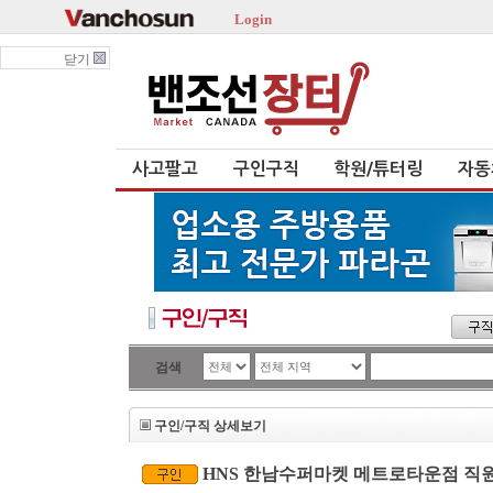
Login
닫기
사고팔고
구인구직
학원/튜터링
자동
검색
구인/구직 상세보기
HNS 한남수퍼마켓 메트로타운점 직