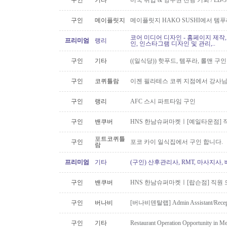
구인
기타
미국 취업 & 영주권 진행 기회 / EB
구인
메이플릿지
메이플릿지 HAKO SUSHI에서 템
코어 미디어 디자인 - 홈페이지 제작,
프리미엄
랭리
인, 인스타그램 디자인 및 관리,..
구인
기타
((일식당)) 핫푸드, 템푸라, 롤맨 
구인
코퀴틀람
이젠 필라테스 코퀴 지점에서 강사
구인
랭리
AFC 스시 파트타임 구인
구인
밴쿠버
HNS 한남슈퍼마켓ㅣ[예일타운점] 
포트코퀴틀
구인
포코 카이 일식집에서 구인 합니다.
람
프리미엄
기타
(구인) 산후관리사, RMT, 마사지사
구인
밴쿠버
HNS 한남슈퍼마켓ㅣ[랍슨점] 직원 모
구인
버나비
[버나비덴탈랩] Admin Assistant/Recept
구인
기타
Restaurant Operation Opportunity in M