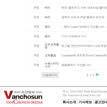
구인
써리
써리/ 플릿우드 서버 파트타임/풀타
구인
써리
경력자 서버 & 주방 템퓨라 포지션
구인
랭리
-- 랭리 Gratia Cafe에서 구인합니다 --
구인
랭리
///////// 디쉬워셔 ////////
포트코퀴틀
구인
위그릴 코인안이터리에서 서버,주방
람
구인
코퀴틀람
Coquitlam에 위치한 Kwon Cabi
뉴웨스터민
구인
덴탈랩에서 구인합니다.
스터
다음페이지
1
2
3
주소: 331A-4501 North Road Burnaby
The Vancouver Korean Press Ltd.
회사소개
|
기사제보
|
광고안