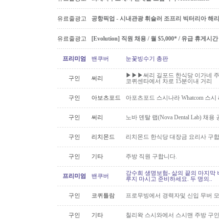
유료줄광고
공항픽업 - 시내관광 휘슬러 조프리 빅터리아 해리슨온
유료줄광고
[Evolution] 직원 채용 / 월 $5,000* / 유급 휴
프리미엄
밴쿠버
눈꽃빙수기 총판
▶▶▶써리 길포드 한식당 이가네 주
구인
써리
코퀴센타에서 차로 15분이내 거리
구인
아보츠포드
아포츠포드 스시나라 Whatcom 스시
구인
써리
노바 덴탈 랩(Nova Dental Lab) 채용 공
구인
리치몬드
리치몬드 한식당 대장금 요리사 구
구인
기타
주방 직원 구합니다.
강수희 생명보험- 삶의 끝의 마지막 
프리미엄
밴쿠버
루지 마시고 준비하세요. 두 명의..
구인
코퀴틀람
프로무빙에서 경력자및 신입 무버 
구인
기타
칠리왁 스시와에서 스시맨 주방 구