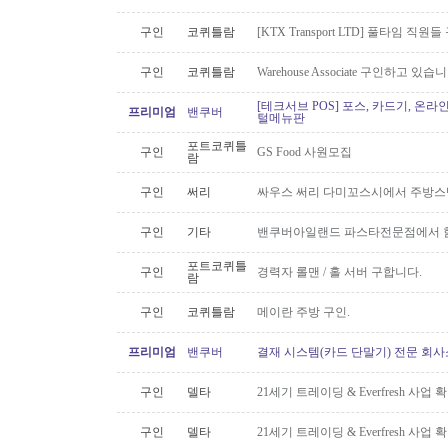
구인
코퀴틀람
[KTX Transport LTD] 풀타임 
구인
코퀴틀람
Warehouse Associate 구인하고 있습
[테크서브 POS] 포스, 카드기, 온라
프리미엄
밴쿠버
털메뉴판
포트코퀴틀
구인
GS Food 사원모집
람
구인
써리
싸우스 써리 다미꼬스시에서 주방스
구인
기타
밴쿠버아일랜드 파스타전문점에서 함
포트코퀴틀
구인
경력자 롤맨 / 홀 서버 구합니다.
람
구인
코퀴틀람
메이란 주방 구인.
프리미엄
밴쿠버
결재 시스템(카드 단말기) 전문 회사
구인
델타
21세기 트레이딩 & Everfresh 사
구인
델타
21세기 트레이딩 & Everfresh 사