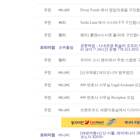
구인
버나비
Dway Foods 에서 영업직원을 구인
구인
써리
Sushi Luna 에서 스시바 F/T 구인합
구인
랭리
랭리) 롤맨or스시맨 풀/파트 구인합니
공항픽업 - 시내관광 휘슬러 조프리 
프리미엄
코퀴틀람
리 보더 !! 24시간 운행 778-323-2655
구인
랭리
우마미 스시 랭리에서 주방 스텝분 
구인
버나비
[신규채용] 파이오니어 법무법인
구인
버나비
### 변호사 사무실 Legal Assistant 
구인
버나비
### 변호사 사무실 Reception 모집
구인
버나비
브렌트우드 세종미용실에서 디자이너
[세방여행사] 단 이틀, 에어캐나다 20
프리미엄
버나비
코노미 $2010~