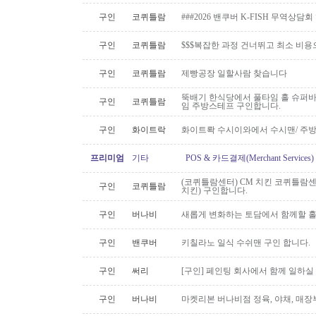
구인
코퀴틀람
###2026 밴쿠버 K-FISH 무역상담
구인
코퀴틀람
$$$복잡한 과정 건너뛰고 최소 비용
구인
코퀴틀람
제빵공장 일할사람 찾습니다
뚝배기 한식당에서 풀타임 홀 슈퍼
구인
코퀴틀람
임 주방스테프 구인합니다.
구인
화이트락
화이트롹 수시이와에서 수시맨/ 주방
프리미엄
기타
POS & 카드결제(Merchant Servic
(코퀴틀람센터) CM 치킨 코퀴틀람
구인
코퀴틀람
치킨) 구인합니다.
구인
버나비
새롭게 변화하는 토담에서 함께할 홀
구인
밴쿠버
키칠라노 일식 수쉬맨 구인 합니다.
구인
써리
[구인] 페인팅 회사에서 함께 일하실
구인
버나비
마켓리본 버나비점 정육, 야채, 매장