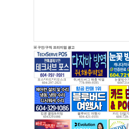
구인/구직 프리미엄 광고
포스*카드*키오스크
쥐,베드버그 해충 박멸
눈꽃빙수기
604-297-2021
778-999-9595
604721
킹콩 쿨링&히팅
블루버드 여행사
카드 단말기 
6043291086
604-421-0101
604-729