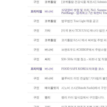
구인
코퀴틀람
[코퀴틀람 건강식품 제조사] Administrato
식당장비 셋업 및 수리, No1. Suzu
프리미엄
버나비
PureRange - 업계최고 7년 워런티 Tr
구인
코퀴틀람
법무법인 True Light 채용 공고
구인
기타
[미국 본사 TCSI USA] 캐나다 법
구인
코퀴틀람
코키틀람 0스시 에서 써버및 주방 
구인
버나비
브랜트우드 #CHIBOP에서 주방스탶
구인
써리
$30~50/hr 지붕 청소 - 파트너 및 직
프리미엄
버나비
FOOD SAFE KOREA/자격증 코스
구인
버나비
블루버드 이민 컨설팅! 기다림의 불
구인
메이플릿지
시노비 스시(Shinobi Sushi)에서 구
구인
랭리
랭리 카이 일식집에서 구인합니다.