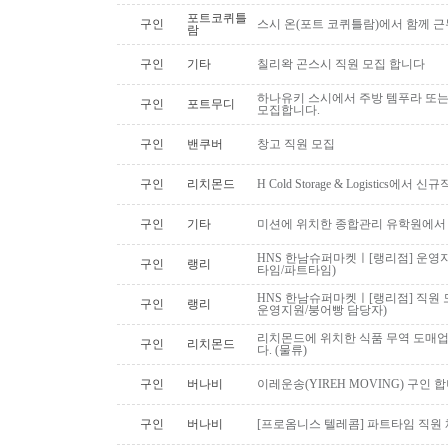
포트코퀴틀
구인
스시 온(포트 코퀴틀람)에서 함께 
람
구인
기타
칠리왁 곤스시 직원 모집 합니다
하나유키 스시에서 주방 템푸라 또는 핫
구인
포트무디
모집합니다.
구인
밴쿠버
창고 직원 모집
구인
리치몬드
H Cold Storage & Logistics에
구인
기타
미션에 위치한 종합관리 유학원에서
HNS 한남슈퍼마켓ㅣ[랭리점] 운영지
구인
랭리
타임/파트타임)
HNS 한남슈퍼마켓ㅣ[랭리점] 직원 
구인
랭리
운영지원/붕어빵 담당자)
리치몬드에 위치한 식품 무역 도매
구인
리치몬드
다. (물류)
구인
버나비
이레운송(YIREH MOVING) 구인 
구인
버나비
[프로옴니스 텔레콤] 파트타임 직원