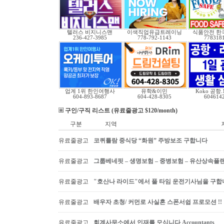
텔러스 비지니스맨
이색직업유급트레이닝
식품안전 한
236-427-3985
778-792-1143
778318
업계 1위 한인여행사
유학&이민
Koko 공항
604-893-8687
604-428-8305
604614
구인/구직 리스트 (유료줄광고 $120/month)
구분
지역
유료줄광고
코퀴틀람 중식당 “화원” 주방보조 구합니다
유료줄광고
그룹베네핏 – 생명보험 – 중병보험 – 유산상속플
유료줄광고
"호산나 라이드"에서 풀 타임 운전기사님을 구합
유료줄광고
배우자 초청/ 커먼로 사실혼 스폰서쉽 프로모션 !!
유료줄광고
회계사무소에서 인재를 모십니다 Accountants