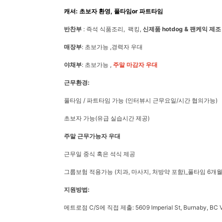
캐셔: 초보자 환영, 풀타임or 파트타임
반찬부
: 즉석 식품조리, 팩킹,
신제품 hotdog & 팬케익 제조
매장부
: 초보가능 ,경력자 우대
야채부
: 초보가능 ,
주말 마감자 우대
근무환경:
풀타임 / 파트타임 가능 (인터뷰시 근무요일/시간 협의가능)
초보자 가능(유급 실습시간 제공)
주말
근무가능자
우대
근무일 중식 혹은 석식 제공
그룹보험 적용가능 (치과, 마사지, 처방약 포함)_풀타임 6개
지원방법:
메트로점 C/S에 직접 제출: 5609 Imperial St, Burnaby, BC 