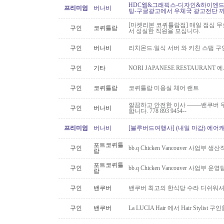
HDC웹&그래픽스-디자인&하이엔드 
프리미엄
버나비
팅-구글광고에서 우체국 광고전단 
[마켓리본 코퀴틀람점] 매일 점심 무료 
구인
코퀴틀람
서 성실한 직원을 모십니다.
구인
버나비
리치몬드.일식 서버 와 키친 스탭 구
구인
기타
NORI JAPANESE RESTAURAN
구인
코퀴틀람
코퀴틀람 미용실 체어 랜트
깔끔하고 안전한 이사 -------밴쿠버 무
구인
버나비
합니다. 778 893 9454--
프리미엄
버나비
[블루버드여행사] (내일 마감) 에어캐
포트코퀴틀
구인
bb.q Chicken Vancouver 사업부
람
포트코퀴틀
구인
bb.q Chicken Vancouver 사업부
람
구인
밴쿠버
밴쿠버 최고의 한식당 수라 디쉬워셔
구인
밴쿠버
La LUCIA Hair 에서 Hair Stylist 