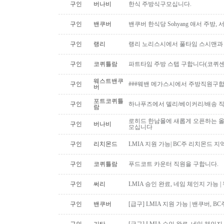
구인
버나비
한식 주방식구모십니다.
구인
밴쿠버
밴쿠버 한식당 Sohyang 애서 주방,
구인
랭리
랭리 노리스시에서 풀타임 스시맨과
구인
코퀴틀람
파트타임 주방 스텝 구합니다(코퀴센
웨스트밴쿠
구인
###웨밴 메가스시에서 주방직원구합
버
포트코퀴틀
구인
하나푸즈에서 델리/베이커리/배송 
람
로히드 한남몰에 새롭게 오픈하는 올
구인
버나비
모십니다
구인
리치몬드
LMIA 지원 가능| BC주 리치몬드 
구인
코퀴틀람
푸드코트 카운터 직원을 구합니다.
구인
써리
LMIA 승인 완료, 네임 체인지 가능 |
구인
밴쿠버
[급구] LMIA 지원 가능 | 밴쿠버, 