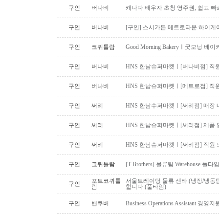
구인
버나비
캐나다 배우자 초청 영주권, 쉽고 빠
구인
버나비
[구인] 스시가든 메트로타운 하이게
구인
코퀴틀람
Good Morning Bakeryㅣ굿모닝
구인
버나비
HNS 한남슈퍼마켓ㅣ[버나비점] 직원
구인
버나비
HNS 한남슈퍼마켓ㅣ[메트로점] 직원
구인
써리
HNS 한남수퍼마켓ㅣ[써리점] 매장 
구인
써리
HNS 한남슈퍼마켓ㅣ[써리점] 제품 
구인
써리
HNS 한남슈퍼마켓ㅣ[써리점] 직원 
구인
코퀴틀람
[T-Brothers] 물류팀 Warehouse 
포트코퀴틀
서울트레이딩 물류 센타 (냉장/냉동팀
구인
람
합니다 (풀타임)
구인
밴쿠버
Business Operations Assista