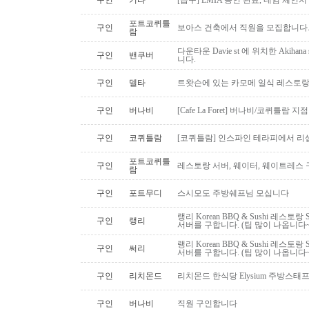
구인
기타
[급구] LMIA 승인 완료, 네임 체인지 
포트코퀴틀
구인
보아스 건축에서 직원을 모집합니다
람
다운타운 Davie st 에 위치한 Akiha
구인
밴쿠버
니다.
구인
델타
트왓슨에 있는 카모메 일식 레스토랑
구인
버나비
[Cafe La Foret] 버나비/코퀴틀람 
구인
코퀴틀람
[코퀴틀람] 인스파인 테라피에서 리
포트코퀴틀
구인
레스토랑 서버, 웨이터, 웨이트레스
람
구인
포트무디
스시모도 주방쉐프님 모십니다
랭리 Korean BBQ & Sushi 레스토
구인
랭리
서버를 구합니다. (팁 많이 나옵니다~
랭리 Korean BBQ & Sushi 레스토
구인
써리
서버를 구합니다. (팁 많이 나옵니다~
구인
리치몬드
리치몬드 한식당 Elysium 주방스태
구인
버나비
직원 구인합니다