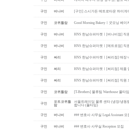
구인
버나비
[구인] 스시가든 메트로타운 하이게
구인
코퀴틀람
Good Morning Bakeryㅣ굿모닝
구인
버나비
HNS 한남슈퍼마켓ㅣ[버나비점] 직원
구인
버나비
HNS 한남슈퍼마켓ㅣ[메트로점] 직원
구인
써리
HNS 한남수퍼마켓ㅣ[써리점] 매장 
구인
써리
HNS 한남슈퍼마켓ㅣ[써리점] 제품 
구인
써리
HNS 한남슈퍼마켓ㅣ[써리점] 직원 
구인
코퀴틀람
[T-Brothers] 물류팀 Warehouse 
포트코퀴틀
서울트레이딩 물류 센타 (냉장/냉동팀
구인
람
합니다 (풀타임)
구인
버나비
### 변호사 사무실 Legal Assistant 
구인
버나비
### 변호사 사무실 Reception 모집