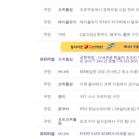
구인
코퀴틀람
프로무빙에서 경력자및 신입 무버 
구인
메이플릿지
메이플릿지 HAKO SUSHI에서 템
구인
기타
((일식당)) 핫푸드, 템푸라, 롤맨 
공항픽업 - 시내관광 휘슬러 조프리 
프리미엄
코퀴틀람
리 보더 !! 24시간 운행 778-323-2655
구인
버나비
$$$복잡한 과정 건너뛰고 최소 비용
구인
코퀴틀람
이젠 필라테스 코퀴 지점에서 강사
구인
랭리
AFC 스시 파트타임 구인
구인
밴쿠버
HNS 한남슈퍼마켓ㅣ[예일타운점] 
포트코퀴틀
구인
포코 카이 일식집에서 구인 합니다.
람
프리미엄
버나비
FOOD SAFE KOREA/자격증 코스