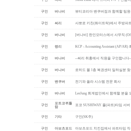
구인
버나비
뷰티코리아 밴쿠버점과 함께할 팀원
구인
써리
사뽀로 키친(화이트락)에서 주방파트
구인
버나비
[버나비] 한인모터스에서 사무직 (Off
구인
랭리
KCP - Accounting Assistant (A
구인
버나비
--써리 취홍에서 직원을 구인합니다-
구인
버나비
로히드 몰 1층 복권센터 일하실분 
구인
밴쿠버
전기와 쏠라 시스템 전문 회사
구인
버나비
LeeJung 회계법인에서 함께할 분을
포트코퀴틀
구인
포코 SUSHIWAY 풀(파트)타임 서버
람
구인
기타
구인(SK주)
구인
아보츠포드
아보츠포드 치킨집에서 파트타임 직