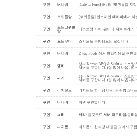
구인
버나비
[Cafe La Foret] 버나비/코퀴틀람 
구인
코퀴틀람
[코퀴틀람] 인스파인 테라피에서 리
포트코퀴틀
구인
레스토랑 서버, 웨이터, 웨이트레스
람
구인
포트무디
스시모도 주방쉐프님 모십니다
구인
버나비
Dway Foods 에서 영업직원을 구인
랭리 Korean BBQ & Sushi 레스토
구인
랭리
서버를 구합니다. (팁 많이 나옵니다~
랭리 Korean BBQ & Sushi 레스토
구인
써리
서버를 구합니다. (팁 많이 나옵니다~
구인
리치몬드
리치몬드 한식당 Elysium 주방스태
구인
버나비
직원 구인합니다
구인
써리
써리/ 플릿우드 서버 파트타임/풀타
구인
리치몬드
리치몬드 한식당 대장금 요리사 구