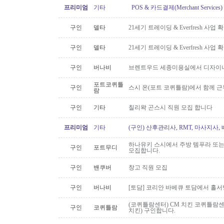
프리미엄
기타
POS & 카드결제(Merchant Servic
구인
델타
21세기 트레이딩 & Everfresh 사
구인
델타
21세기 트레이딩 & Everfresh 사
구인
버나비
브렌트우드 세종미용실에서 디자이너
포트코퀴틀
구인
스시 온(포트 코퀴틀람)에서 함께 
람
구인
기타
칠리왁 곤스시 직원 모집 합니다
프리미엄
기타
(구인) 산후관리사, RMT, 마사지사
하나유키 스시에서 주방 템푸라 또는 핫
구인
포트무디
모집합니다.
구인
밴쿠버
창고 직원 모집
구인
버나비
[토담] 코리안 바베큐 토담에서 홀서
(코퀴틀람센터) CM 치킨 코퀴틀람
구인
코퀴틀람
치킨) 구인합니다.