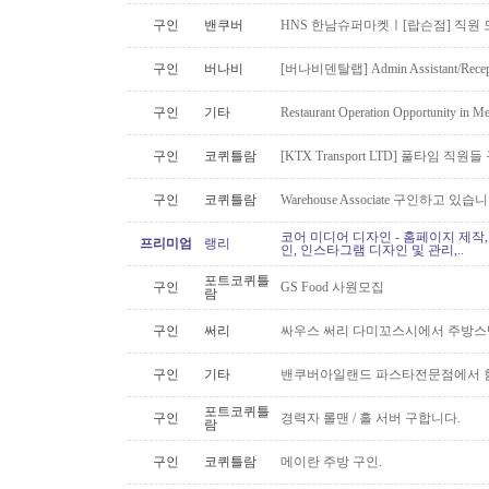
구인
밴쿠버
HNS 한남슈퍼마켓ㅣ[랍슨점] 직원 모
구인
버나비
[버나비덴탈랩] Admin Assistant/Recept
구인
기타
Restaurant Operation Opportunity in M
구인
코퀴틀람
[KTX Transport LTD] 풀타임 
구인
코퀴틀람
Warehouse Associate 구인하고 있습
코어 미디어 디자인 - 홈페이지 제작,
프리미엄
랭리
인, 인스타그램 디자인 및 관리,..
포트코퀴틀
구인
GS Food 사원모집
람
구인
써리
싸우스 써리 다미꼬스시에서 주방스
구인
기타
밴쿠버아일랜드 파스타전문점에서 함
포트코퀴틀
구인
경력자 롤맨 / 홀 서버 구합니다.
람
구인
코퀴틀람
메이란 주방 구인.