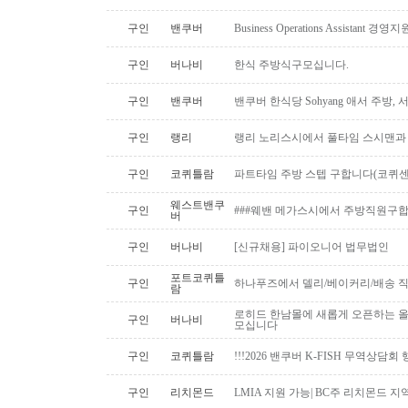
구인
밴쿠버
Business Operations Assista
구인
버나비
한식 주방식구모십니다.
구인
밴쿠버
밴쿠버 한식당 Sohyang 애서 주방,
구인
랭리
랭리 노리스시에서 풀타임 스시맨과
구인
코퀴틀람
파트타임 주방 스텝 구합니다(코퀴센
웨스트밴쿠
구인
###웨밴 메가스시에서 주방직원구합
버
구인
버나비
[신규채용] 파이오니어 법무법인
포트코퀴틀
구인
하나푸즈에서 델리/베이커리/배송 
람
로히드 한남몰에 새롭게 오픈하는 올
구인
버나비
모십니다
구인
코퀴틀람
!!!2026 밴쿠버 K-FISH 무역상담회
구인
리치몬드
LMIA 지원 가능| BC주 리치몬드 