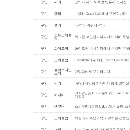
구인
써리
경력자 서버 & 주방 템퓨라 포지션
구인
랭리
-- 랭리 Gratia Cafe에서 구인합니다 --
구인
랭리
///////// 디쉬워셔 ////////
포트코퀴틀
구인
위그릴 코인안이터리에서 서버,주방
람
구인
화이트락
화이트롹 수시이와에서 수시맨/ 주방
구인
코퀴틀람
Coquitlam에 위치한 Kwon Cabi
뉴웨스터민
구인
덴탈랩에서 구인합니다.
스터
구인
써리
[구인] 페인팅 회사에서 함께 일하실
OO 구인중 OO 서울치과 : Senior Den
구인
버나비
다 OO
구인
밴쿠버
스시무라 1호점 Oak St에서 롤맨, 
구인
코퀴틀람
학원에서 주요과목 가르치실 선생님
구인
써리
Sushi Luna 에서 스시바 F/T 구인합