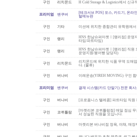
구인
리치몬드
H Cold Storage & Logistics에
[테크서브 POS] 포스, 카드기, 온라
프리미엄
밴쿠버
털메뉴판
구인
기타
미션에 위치한 종합관리 유학원에서
HNS 한남슈퍼마켓ㅣ[랭리점] 운영지
구인
랭리
타임/파트타임)
HNS 한남슈퍼마켓ㅣ[랭리점] 직원 
구인
랭리
운영지원/붕어빵 담당자)
리치몬드에 위치한 식품 무역 도매
구인
리치몬드
다. (물류)
구인
버나비
이레운송(YIREH MOVING) 구인 
프리미엄
밴쿠버
결재 시스템(카드 단말기) 전문 회사
구인
버나비
[프로옴니스 텔레콤] 파트타임 직원
[마켓리본 코퀴틀람점] 매일 점심 무료 
구인
코퀴틀람
서 성실한 직원을 모십니다.
구인
버나비
마켓리본 버나비점 정육, 야채, 매장
구인
버나비
캐나다 배우자 초청 영주권, 쉽고 빠