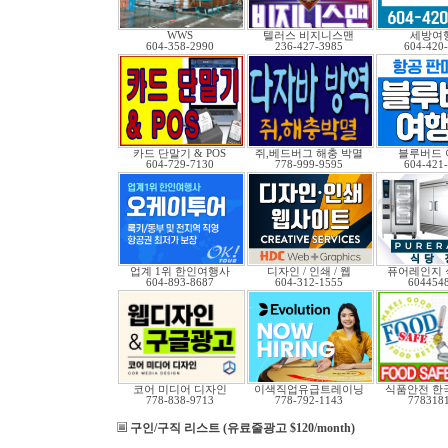
WWS
텔러스 비지니스맨
세방여
604-358-2990
236-427-3985
604-420
카드 단말기 & POS
쥐,베드버그 해충 박멸
블루버드 
604-729-7130
778-999-9595
604-421
업계 1위 한인여행사
디자인 / 인쇄 / 웹
퓨어레인지 
604-893-8687
604-312-1555
604454
코어 미디어 디자인
이색직업유급트레이닝
식품안전 한
778-838-9713
778-792-1143
778318
구인/구직 리스트 (유료줄광고 $120/month)