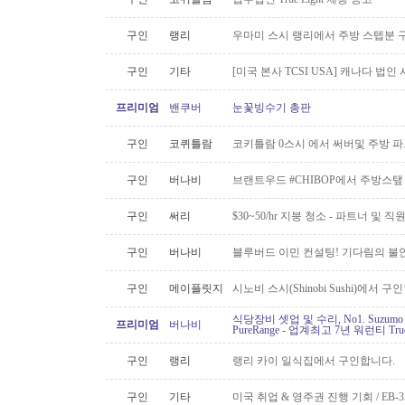
구인
랭리
우마미 스시 랭리에서 주방 스텝분 
구인
기타
[미국 본사 TCSI USA] 캐나다 법
프리미엄
밴쿠버
눈꽃빙수기 총판
구인
코퀴틀람
코키틀람 0스시 에서 써버및 주방 
구인
버나비
브랜트우드 #CHIBOP에서 주방스탶
구인
써리
$30~50/hr 지붕 청소 - 파트너 및 직
구인
버나비
블루버드 이민 컨설팅! 기다림의 불
구인
메이플릿지
시노비 스시(Shinobi Sushi)에서 구
식당장비 셋업 및 수리, No1. Suzu
프리미엄
버나비
PureRange - 업계최고 7년 워런티 Tr
구인
랭리
랭리 카이 일식집에서 구인합니다.
구인
기타
미국 취업 & 영주권 진행 기회 / EB