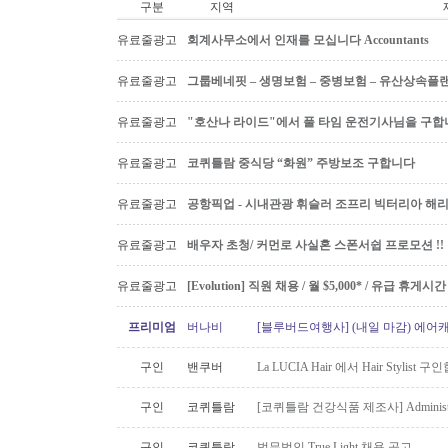
구분
지역
유료줄광고
회계사무소에서 인재를 모십니다 Accountants
유료줄광고
그룹베네핏 – 생명보험 – 중병보험 – 유산상속플
유료줄광고
"호산나 라이드"에서 풀 타임 운전기사님을 구합
유료줄광고
코퀴틀람 중식당 “화원” 주방보조 구합니다
유료줄광고
공항픽업 - 시내관광 휘슬러 조프리 빅터리아 해리슨온
유료줄광고
배우자 초청/ 커먼로 사실혼 스폰서쉽 프로모션 !!
유료줄광고
[Evolution] 직원 채용 / 월 $5,000* / 유급 휴
프리미엄
버나비
[블루버드여행사] (내일 마감) 에어캐
구인
밴쿠버
La LUCIA Hair 에서 Hair Stylist 
구인
코퀴틀람
[코퀴틀람 건강식품 제조사] Administrato
구인
코퀴틀람
법무법인 True Light 채용 공고