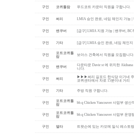
구인
코퀴틀람
푸드코트 카운터 직원을 구합니다.
구인
써리
LMIA 승인 완료, 네임 체인지 가능 |
구인
밴쿠버
[급구] LMIA 지원 가능 | 밴쿠버, 
구인
기타
[급구] LMIA 승인 완료, 네임 체인지 
포트코퀴틀
구인
보아스 건축에서 직원을 모집합니다
람
다운타운 Davie st 에 위치한 Akiha
구인
밴쿠버
니다.
▶▶▶써리 길포드 한식당 이가네 주
구인
써리
코퀴센타에서 차로 15분이내 거리
구인
기타
주방 직원 구합니다.
포트코퀴틀
구인
bb.q Chicken Vancouver 사업부
람
포트코퀴틀
구인
bb.q Chicken Vancouver 사업부
람
구인
델타
트왓슨에 있는 카모메 일식 레스토랑