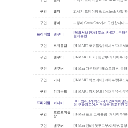
구인
델타
21세기 트레이딩 & Everfresh 사
구인
델타
21세기 트레이딩 & Everfresh 사
구인
랭리
-- 랭리 Gratia Cafe에서 구인합니다 --
[테크서브 POS] 포스, 카드기, 온라
프리미엄
밴쿠버
털메뉴판
구인
코퀴틀람
[H-MART 코퀴틀람] 캐셔부/그로
구인
밴쿠버
[H-MART UBC] 동양부/캐시어부 
구인
밴쿠버
[H-Mart 다운타운] 레스토랑부, 
구인
기타
[H-MART 빅토리아] 야채부/핫푸
구인
리치몬드
[H-MART 리치몬드] 야채부/수산
HDC웹&그래픽스-디자인&하이엔드 
프리미엄
버나비
팅-구글광고에서 우체국 광고전단 
포트코퀴틀
구인
[H-Mart 포트 코퀴틀람] 캐시어부
람
구인
밴쿠버
[H-Mart 던바] 핫푸드부/야채부/동