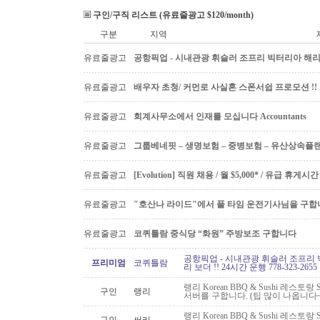
구인/구직 리스트 (유료줄광고 $120/month)
구분
지역
유료줄광고
공항픽업 - 시내관광 휘슬러 조프리 빅터리아 해리슨온
유료줄광고
배우자 초청/ 커먼로 사실혼 스폰서쉽 프로모션 !!
유료줄광고
회계사무소에서 인재를 모십니다 Accountants
유료줄광고
그룹베네핏 – 생명보험 – 중병보험 – 유산상속플
유료줄광고
[Evolution] 직원 채용 / 월 $5,000* / 유급 휴
유료줄광고
"호산나 라이드"에서 풀 타임 운전기사님을 구합
유료줄광고
코퀴틀람 중식당 “화원” 주방보조 구합니다
공항픽업 - 시내관광 휘슬러 조프리 
프리미엄
코퀴틀람
리 보더 !! 24시간 운행 778-323-2655
랭리 Korean BBQ & Sushi 레스토
구인
랭리
서버를 구합니다. (팁 많이 나옵니다~
랭리 Korean BBQ & Sushi 레스토