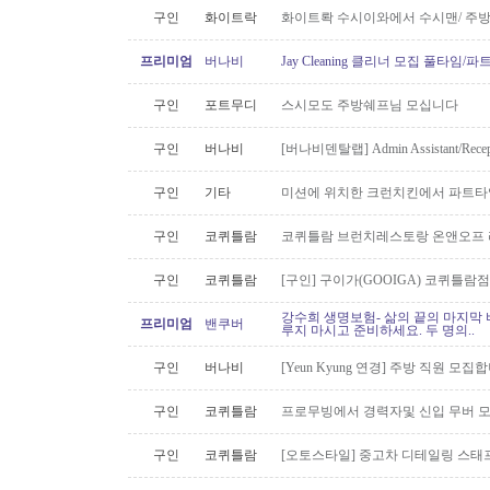
구인
화이트락
화이트롹 수시이와에서 수시맨/ 주방
프리미엄
버나비
Jay Cleaning 클리너 모집 풀타임/
구인
포트무디
스시모도 주방쉐프님 모십니다
구인
버나비
[버나비덴탈랩] Admin Assistant/Recept
구인
기타
미션에 위치한 크런치킨에서 파트타
구인
코퀴틀람
코퀴틀람 브런치레스토랑 온앤오프 
구인
코퀴틀람
[구인] 구이가(GOOIGA) 코퀴틀람점 핫
강수희 생명보험- 삶의 끝의 마지막 
프리미엄
밴쿠버
루지 마시고 준비하세요. 두 명의..
구인
버나비
[Yeun Kyung 연경] 주방 직원 모집합
구인
코퀴틀람
프로무빙에서 경력자및 신입 무버 
구인
코퀴틀람
[오토스타일] 중고차 디테일링 스태프 