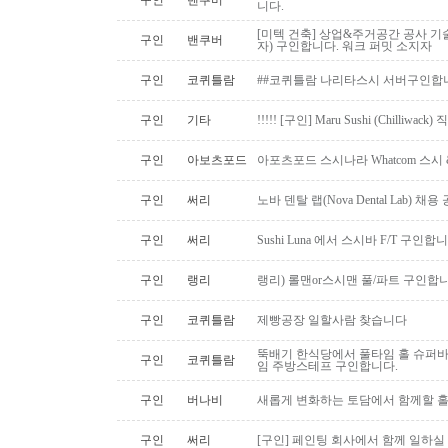
구인
밴쿠버
니다.
[미텍 건축] 상업&주거공간 공사 기
구인
밴쿠버
자) 구인합니다. 워크 퍼밋 소지자
구인
코퀴틀람
##코퀴틀람 나리타스시 서버구인합
구인
기타
!!!!! [구인] Maru Sushi (Chilliwack)
구인
아보츠포드
아포츠포드 스시나라 Whatcom 스시
구인
써리
노바 덴탈 랩(Nova Dental Lab) 채용 공
구인
써리
Sushi Luna 에서 스시바 F/T 구인합
구인
랭리
랭리) 롤맨or스시맨 풀/파트 구인합니
구인
코퀴틀람
제빵공장 일할사람 찾습니다
뚝배기 한식당에서 풀타임 홀 슈퍼
구인
코퀴틀람
임 주방스테프 구인합니다.
구인
버나비
새롭게 변화하는 토담에서 함께할 홀
구인
써리
[구인] 페인팅 회사에서 함께 일하실