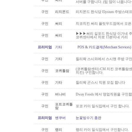
구인
써리
서버를 구합니다. (팁 많이 나옵니다~
구인
리치몬드
리치몬드 한식당 Elysium 주방스태
구인
써리
치코치킨 써리 플릿우드점에서 오픈
▶▶▶써리 길포드 한식당 이가네 주
구인
써리
코퀴센타에서 차로 15분이내 거리
프리미엄
기타
POS & 카드결제(Merchant Servic
구인
기타
칠리왁 스시와에서 스시맨 주방 구
(코퀴틀람센터) CM 치킨 코퀴틀람
구인
코퀴틀람
치킨) 구인합니다.
구인
기타
칠리왁 곤스시 직원 모집 합니다
구인
버나비
Dway Foods 에서 영업직원을 구인
포트코퀴틀
구인
포코 카이 일식집에서 구인 합니다.
람
프리미엄
밴쿠버
눈꽃빙수기 총판
구인
랭리
랭리 카이 일식집에서 구인합니다.