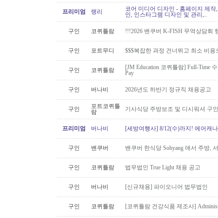
코어 미디어 디자인 - 홈페이지 제작,
프리미엄
랭리
인, 인스타그램 디자인 및 관리,..
구인
코퀴틀람
!!!2026 밴쿠버 K-FISH 무역상담회
구인
포트무디
$$$복잡한 과정 건너뛰고 최소 비용
[JM Education 코퀴틀람] Full-Time 
구인
코퀴틀람
Pay
구인
버나비
2026년도 하반기 정규직 채용공고
포트코퀴틀
구인
기사식당 주방보조 및 디시워셔 구
람
프리미엄
버나비
[세방여행사] 8/12(수)까지! 에어캐나
구인
밴쿠버
밴쿠버 한식당 Sohyang 애서 주방,
구인
코퀴틀람
법무법인 True Light 채용 공고
구인
버나비
[신규채용] 파이오니어 법무법인
구인
코퀴틀람
[코퀴틀람 건강식품 제조사] Administrato