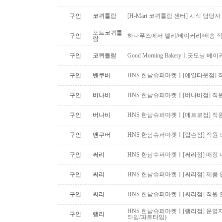
구인
코퀴틀람
[H-Mart 코퀴틀람 센터] 시식 담당
포트코퀴틀
구인
하나푸즈에서 델리/베이커리/배송 
람
구인
코퀴틀람
Good Morning Bakeryㅣ굿모닝
구인
밴쿠버
HNS 한남슈퍼마켓ㅣ[예일타운점] 
구인
버나비
HNS 한남슈퍼마켓ㅣ[버나비점] 직원
구인
버나비
HNS 한남슈퍼마켓ㅣ[메트로점] 직원
구인
밴쿠버
HNS 한남슈퍼마켓ㅣ[랍슨점] 직원 모
구인
써리
HNS 한남수퍼마켓ㅣ[써리점] 매장 
구인
써리
HNS 한남슈퍼마켓ㅣ[써리점] 제품 
구인
써리
HNS 한남슈퍼마켓ㅣ[써리점] 직원 
HNS 한남슈퍼마켓ㅣ[랭리점] 운영지
구인
랭리
타임/파트타임)