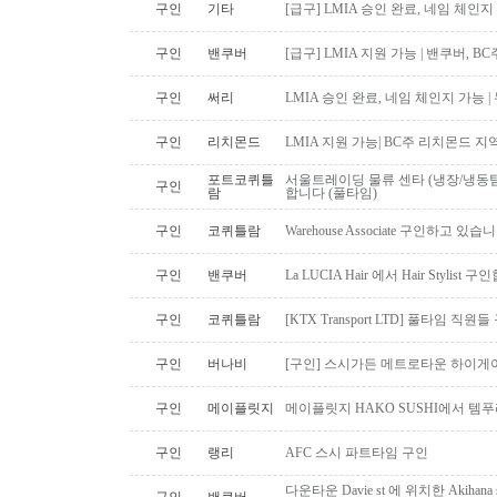
구인
기타
[급구] LMIA 승인 완료, 네임 체인지 
구인
밴쿠버
[급구] LMIA 지원 가능 | 밴쿠버, 
구인
써리
LMIA 승인 완료, 네임 체인지 가능 |
구인
리치몬드
LMIA 지원 가능| BC주 리치몬드 
포트코퀴틀
서울트레이딩 물류 센타 (냉장/냉동팀
구인
람
합니다 (풀타임)
구인
코퀴틀람
Warehouse Associate 구인하고 있습
구인
밴쿠버
La LUCIA Hair 에서 Hair Stylist 
구인
코퀴틀람
[KTX Transport LTD] 풀타임 
구인
버나비
[구인] 스시가든 메트로타운 하이게
구인
메이플릿지
메이플릿지 HAKO SUSHI에서 템
구인
랭리
AFC 스시 파트타임 구인
다운타운 Davie st 에 위치한 Akiha