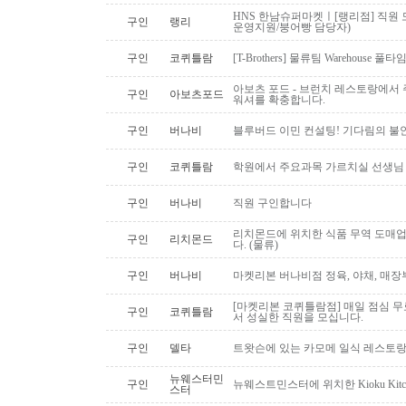
HNS 한남슈퍼마켓ㅣ[랭리점] 직원 
구인
랭리
운영지원/붕어빵 담당자)
구인
코퀴틀람
[T-Brothers] 물류팀 Warehouse 
아보츠 포드 - 브런치 레스토랑에서 주
구인
아보츠포드
워셔를 확충합니다.
구인
버나비
블루버드 이민 컨설팅! 기다림의 불
구인
코퀴틀람
학원에서 주요과목 가르치실 선생님
구인
버나비
직원 구인합니다
리치몬드에 위치한 식품 무역 도매
구인
리치몬드
다. (물류)
구인
버나비
마켓리본 버나비점 정육, 야채, 매장
[마켓리본 코퀴틀람점] 매일 점심 무료 
구인
코퀴틀람
서 성실한 직원을 모십니다.
구인
델타
트왓슨에 있는 카모메 일식 레스토랑
뉴웨스터민
구인
뉴웨스트민스터에 위치한 Kioku Kitche
스터