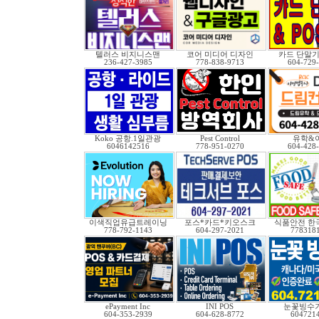
텔러스 비지니스맨
코어 미디어 디자인
카드 단말기 
236-427-3985
778-838-9713
604-729
Koko 공항.1일관광
Pest Control
유학&
6046142516
778-951-0270
604-428
이색직업유급트레이닝
포스*카드*키오스크
식품안전 한
778-792-1143
604-297-2021
778318
ePayment Inc
INI POS
눈꽃빙수기
604-353-2939
604-628-8772
604721