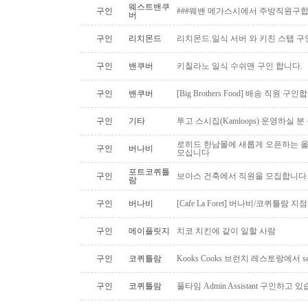
웨스트밴쿠
구인
###웨밴 메가스시에서 주방직원구합
버
구인
리치몬드
리치몬드.일식 서버 와 키친 스탭 구
구인
밴쿠버
키칠라노 일식 수쉬맨 구인 합니다.
구인
밴쿠버
[Big Brothers Food] 배송 직원 구
구인
기타
투고 스시집(Kamloops) 운영하실 
로히드 한남몰에 새롭게 오픈하는 올
구인
버나비
모십니다
포트코퀴틀
구인
보아스 건축에서 직원을 모집합니다
람
구인
버나비
[Cafe La Foret] 버나비/코퀴틀람 
구인
메이플릿지
치코 치킨에 같이 일할 사람
구인
코퀴틀람
Kooks Cooks 브런치 레스토랑에서 s
구인
코퀴틀람
풀타임 Admin Assistant 구인하고 