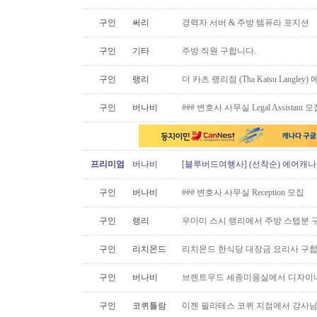
구인
써리
경력자 서버 & 주방 템퓨라 포지션
구인
기타
주방 직원 구합니다.
구인
랭리
더 카츠 랭리점 (Tha Katsu Langl
구인
버나비
### 변호사 사무실 Legal Assistant 
프리미엄
버나비
[블루버드여행사] (선착순) 에어캐나다
구인
버나비
### 변호사 사무실 Reception 모집
구인
랭리
우마미 스시 랭리에서 주방 스텝분 
구인
리치몬드
리치몬드 한식당 대장금 요리사 구
구인
버나비
브렌트우드 세종미용실에서 디자이너
구인
코퀴틀람
이젠 필라테스 코퀴 지점에서 강사