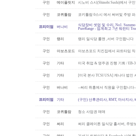
구인
메이플릿지
시노비 스시(Shinobi Sushi)에서 구
구인
코퀴틀람
코키틀람 0스시 에서 써버및 주방 
식당장비 셋업 및 수리, No1. Suzu
프리미엄
버나비
PureRange - 업계최고 7년 워런티 Tr
구인
랭리
랭리 일식당 롤맨 ,서버 구인합니다
구인
아보츠포드
아보츠포드 치킨집에서 파트타임 직
구인
기타
미국 취업 & 영주권 진행 기회 / EB
구인
기타
[미국 본사 TCSI USA] 캐나다 법
구인
버나비
--써리 취홍에서 직원을 구인합니다-
프리미엄
기타
(구인) 산후관리사, RMT, 마사지사
구인
코퀴틀람
청소 사업권 매매
구인
써리
써리 클레이튼 일식당 홀서버, 주방보