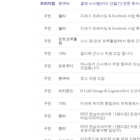
프리미엄
밴쿠버
결재 시스템(카드 단말기) 전문 회사
구인
델타
21세기 트레이딩 & Everfresh 사
구인
델타
21세기 트레이딩 & Everfresh 사
포트코퀴틀
구인
스시 온(포트 코퀴틀람)에서 함께 
람
구인
기타
칠리왁 곤스시 직원 모집 합니다
하나유키 스시에서 주방 템푸라 또는 핫
구인
포트무디
모집합니다.
구인
밴쿠버
창고 직원 모집
구인
리치몬드
H Cold Storage & Logistics에
구인
기타
미션에 위치한 종합관리 유학원에서
HNS 한남슈퍼마켓ㅣ[랭리점] 운영지
구인
랭리
타임/파트타임)
HNS 한남슈퍼마켓ㅣ[랭리점] 직원 
구인
랭리
운영지원/붕어빵 담당자)
리치몬드에 위치한 식품 무역 도매