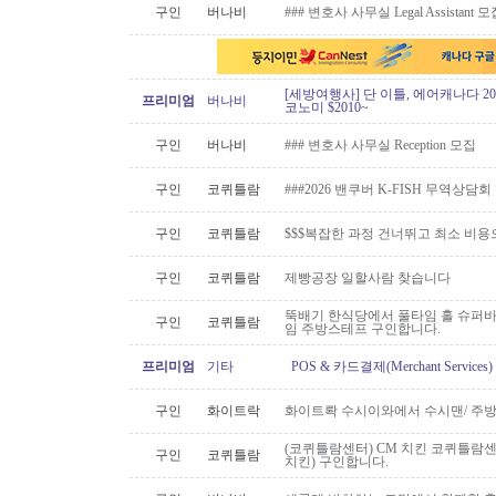
구인
버나비
### 변호사 사무실 Legal Assistant 
[세방여행사] 단 이틀, 에어캐나다 20
프리미엄
버나비
코노미 $2010~
구인
버나비
### 변호사 사무실 Reception 모집
구인
코퀴틀람
###2026 밴쿠버 K-FISH 무역상담
구인
코퀴틀람
$$$복잡한 과정 건너뛰고 최소 비용
구인
코퀴틀람
제빵공장 일할사람 찾습니다
뚝배기 한식당에서 풀타임 홀 슈퍼
구인
코퀴틀람
임 주방스테프 구인합니다.
프리미엄
기타
POS & 카드결제(Merchant Servic
구인
화이트락
화이트롹 수시이와에서 수시맨/ 주방
(코퀴틀람센터) CM 치킨 코퀴틀람
구인
코퀴틀람
치킨) 구인합니다.