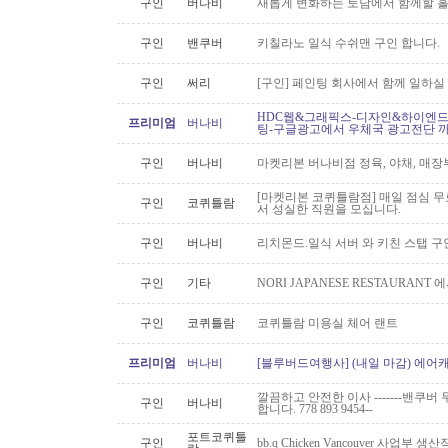
구인
버나비
새롭게 변화하는 토담에서 함께할 홀
구인
밴쿠버
키칠라노 일식 수쉬맨 구인 합니다.
구인
써리
[구인] 페인팅 회사에서 함께 일하실
HDC웹&그래픽스-디자인&하이엔드 
프리미엄
버나비
팅-구글광고에서 우체국 광고전단 
구인
버나비
마켓리본 버나비점 정육, 야채, 매장
[마켓리본 코퀴틀람점] 매일 점심 무료 
구인
코퀴틀람
서 성실한 직원을 모십니다.
구인
버나비
리치몬드.일식 서버 와 키친 스탭 구
구인
기타
NORI JAPANESE RESTAURAN
구인
코퀴틀람
코퀴틀람 미용실 체어 랜트
프리미엄
버나비
[블루버드여행사] (내일 마감) 에어캐
깔끔하고 안전한 이사 -------밴쿠버 무
구인
버나비
합니다. 778 893 9454--
포트코퀴틀
구인
bb.q Chicken Vancouver 사업부