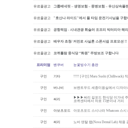
유료줄광고
그룹베네핏 – 생명보험 – 중병보험 – 유산상속플
유료줄광고
"호산나 라이드"에서 풀 타임 운전기사님을 구합
유료줄광고
공항픽업 - 시내관광 휘슬러 조프리 빅터리아 해리슨온
유료줄광고
배우자 초청/ 커먼로 사실혼 스폰서쉽 프로모션 !!
유료줄광고
코퀴틀람 중식당 “화원” 주방보조 구합니다
프리미엄
밴쿠버
눈꽃빙수기 총판
구인
기타
!!!!! [구인] Maru Sushi (Chilliwack)
구인
버나비
브렌트우드 세종미용실에서 디자이너
▶▶▶써리 길포드 한식당 이가네 주
구인
써리
코퀴센타에서 차로 15분이내 거리
구인
아보츠포드
아포츠포드 스시나라 Whatcom 스시
구인
써리
노바 덴탈 랩(Nova Dental Lab) 채용 공