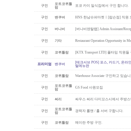
포트코퀴틀
구인
포코 카이 일식집에서 구인 합니다.
람
구인
밴쿠버
HNS 한남슈퍼마켓ㅣ[랍슨점] 직원 모
구인
버나비
[버나비덴탈랩] Admin Assistant/Recept
구인
기타
Restaurant Operation Opportunity in M
구인
코퀴틀람
[KTX Transport LTD] 풀타임 
[테크서브 POS] 포스, 카드기, 온라
프리미엄
밴쿠버
털메뉴판
구인
코퀴틀람
Warehouse Associate 구인하고 있습
포트코퀴틀
구인
GS Food 사원모집
람
구인
써리
싸우스 써리 다미꼬스시에서 주방스
포트코퀴틀
구인
경력자 롤맨 / 홀 서버 구합니다.
람
구인
코퀴틀람
메이란 주방 구인.