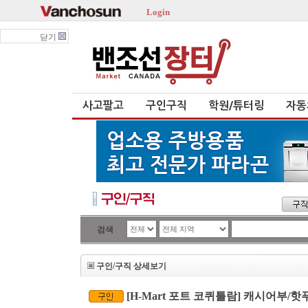
Login
닫기
사고팔고
구인구직
학원/튜터링
자동
검색
구인/구직 상세보기
[H-Mart 포트 코퀴틀람] 캐시어부/