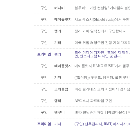
구인
버나비
블루버드 이민 컨설팅! 기다림의 불
구인
메이플릿지
시노비 스시(Shinobi Sushi)에서 구
구인
랭리
랭리 카이 일식집에서 구인합니다.
구인
기타
미국 취업 & 영주권 진행 기회 / EB
코어 미디어 디자인 - 홈페이지 제작,
프리미엄
랭리
인, 인스타그램 디자인 및 관리,..
구인
메이플릿지
메이플릿지 HAKO SUSHI에서 템
구인
기타
((일식당)) 핫푸드, 템푸라, 롤맨 
구인
코퀴틀람
이젠 필라테스 코퀴 지점에서 강사
구인
랭리
AFC 스시 파트타임 구인
구인
밴쿠버
HNS 한남슈퍼마켓ㅣ[예일타운점] 
프리미엄
기타
(구인) 산후관리사, RMT, 마사지사