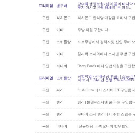
강수희 생명보험- 삶의 끝의 마지막 
프리미엄
밴쿠버
루지 마시고 준비하세요. 두 명의..
구인
리치몬드
리치몬드 한식당 대장금 요리사 구
구인
기타
주방 직원 구합니다.
구인
코퀴틀람
프로무빙에서 경력자및 신입 무버 
구인
기타
칠리왁 스시와에서 스시맨 주방 구
구인
버나비
Dway Foods 에서 영업직원을 구인
공항픽업 - 시내관광 휘슬러 조프리 
프리미엄
코퀴틀람
리 보더 !! 24시간 운행 778-323-2655
구인
써리
Sushi Luna 에서 스시바 F/T 구인합
구인
랭리
랭리) 롤맨or스시맨 풀/파트 구인합니
구인
랭리
우마미 스시 랭리에서 주방 스텝분 
구인
버나비
[신규채용] 파이오니어 법무법인