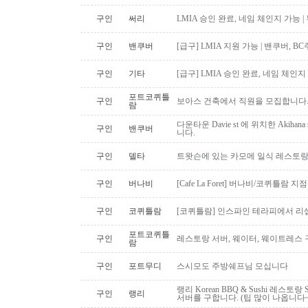
구인
써리
LMIA 승인 완료, 네임 체인지 가능 |
구인
밴쿠버
[급구] LMIA 지원 가능 | 밴쿠버, 
구인
기타
[급구] LMIA 승인 완료, 네임 체인지 
포트코퀴틀
구인
보아스 건축에서 직원을 모집합니다
람
다운타운 Davie st 에 위치한 Akiha
구인
밴쿠버
니다.
구인
델타
트왓슨에 있는 카모메 일식 레스토랑
구인
버나비
[Cafe La Foret] 버나비/코퀴틀람 
구인
코퀴틀람
[코퀴틀람] 인스파인 테라피에서 리
포트코퀴틀
구인
레스토랑 서버, 웨이터, 웨이트레스
람
구인
포트무디
스시모도 주방쉐프님 모십니다
랭리 Korean BBQ & Sushi 레스토
구인
랭리
서버를 구합니다. (팁 많이 나옵니다~