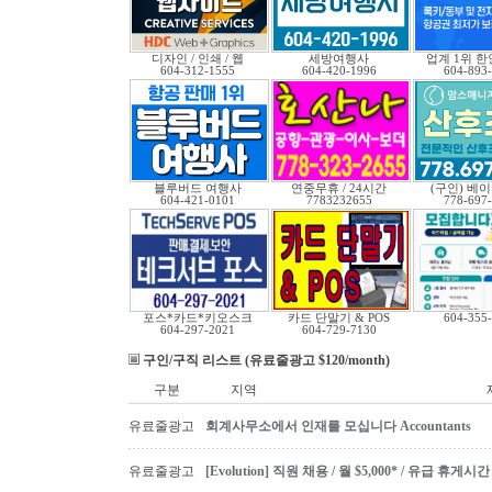
디자인 / 인쇄 / 웹
세방여행사
업계 1위 
604-312-1555
604-420-1996
604-893
블루버드 여행사
연중무휴 / 24시간
(구인) 베
604-421-0101
7783232655
778-697
포스*카드*키오스크
카드 단말기 & POS
604-355
604-297-2021
604-729-7130
구인/구직 리스트 (유료줄광고 $120/month)
구분
지역
유료줄광고
회계사무소에서 인재를 모십니다 Accountants
유료줄광고
[Evolution] 직원 채용 / 월 $5,000* / 유급 휴