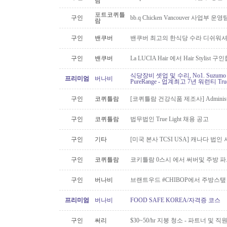
람
포트코퀴틀
구인
bb.q Chicken Vancouver 사업부
람
구인
밴쿠버
밴쿠버 최고의 한식당 수라 디쉬워셔
구인
밴쿠버
La LUCIA Hair 에서 Hair Stylist 
식당장비 셋업 및 수리, No1. Suzu
프리미엄
버나비
PureRange - 업계최고 7년 워런티 Tr
구인
코퀴틀람
[코퀴틀람 건강식품 제조사] Administrato
구인
코퀴틀람
법무법인 True Light 채용 공고
구인
기타
[미국 본사 TCSI USA] 캐나다 법
구인
코퀴틀람
코키틀람 0스시 에서 써버및 주방 
구인
버나비
브랜트우드 #CHIBOP에서 주방스탶
프리미엄
버나비
FOOD SAFE KOREA/자격증 코스
구인
써리
$30~50/hr 지붕 청소 - 파트너 및 직