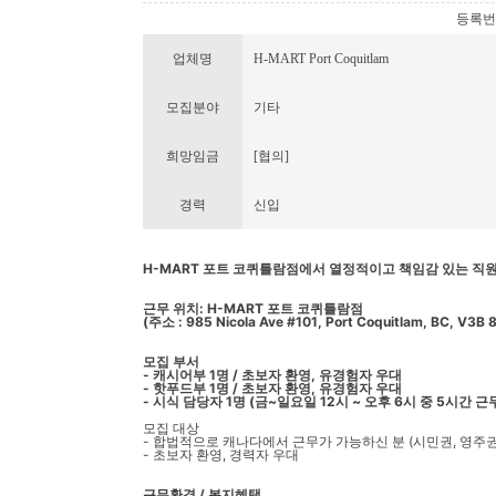
등록번호 :
업체명
H-MART Port Coquitlam
모집분야
기타
희망임금
[협의]
경력
신입
H-MART 포트 코퀴틀람점에서 열정적이고 책임감 있는 직
근무 위치: H-MART 포트 코퀴틀람점
(주소 : 985 Nicola Ave #101, Port Coquitlam, BC, V3B 
모집 부서
-
캐시어부 1명 / 초보자 환영, 유경험자 우대
- 핫푸드부 1명 / 초보자 환영, 유경험자 우대
- 시식 담당자 1명 (금~일요일 12시 ~ 오후 6시 중 5시간 근
모집 대상
- 합법적으로 캐나다에서 근무가 가능하신 분 (시민권, 영주권
- 초보자 환영, 경력자 우대
근무환경 / 복지혜택