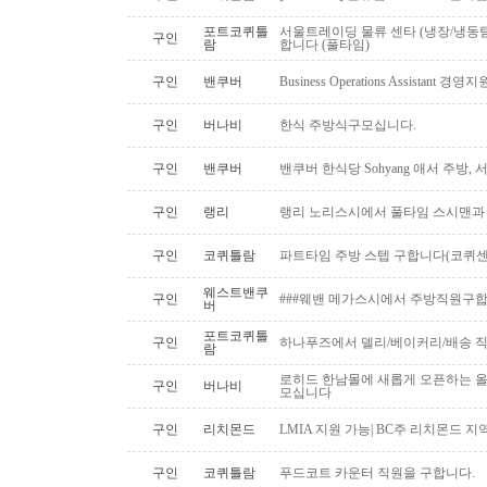
포트코퀴틀
서울트레이딩 물류 센타 (냉장/냉동팀
구인
람
합니다 (풀타임)
구인
밴쿠버
Business Operations Assista
구인
버나비
한식 주방식구모십니다.
구인
밴쿠버
밴쿠버 한식당 Sohyang 애서 주방,
구인
랭리
랭리 노리스시에서 풀타임 스시맨과
구인
코퀴틀람
파트타임 주방 스텝 구합니다(코퀴센
웨스트밴쿠
구인
###웨밴 메가스시에서 주방직원구합
버
포트코퀴틀
구인
하나푸즈에서 델리/베이커리/배송 
람
로히드 한남몰에 새롭게 오픈하는 올
구인
버나비
모십니다
구인
리치몬드
LMIA 지원 가능| BC주 리치몬드 
구인
코퀴틀람
푸드코트 카운터 직원을 구합니다.