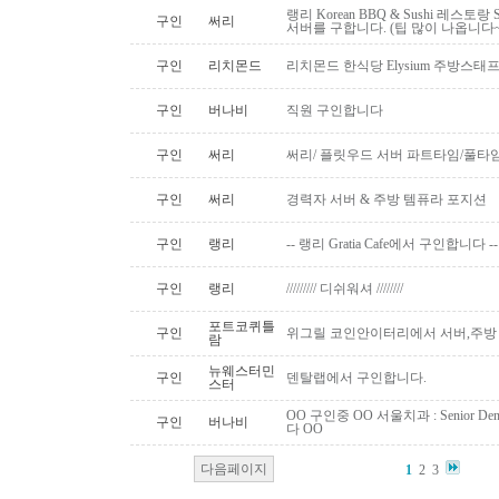
랭리 Korean BBQ & Sushi 레스토
구인
써리
서버를 구합니다. (팁 많이 나옵니다~
구인
리치몬드
리치몬드 한식당 Elysium 주방스태
구인
버나비
직원 구인합니다
구인
써리
써리/ 플릿우드 서버 파트타임/풀타
구인
써리
경력자 서버 & 주방 템퓨라 포지션
구인
랭리
-- 랭리 Gratia Cafe에서 구인합니다 --
구인
랭리
///////// 디쉬워셔 ////////
포트코퀴틀
구인
위그릴 코인안이터리에서 서버,주방
람
뉴웨스터민
구인
덴탈랩에서 구인합니다.
스터
OO 구인중 OO 서울치과 : Senior Den
구인
버나비
다 OO
다음페이지
1
2
3