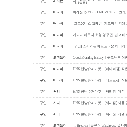
구인
리치몬드
다. (물류)
구인
버나비
이레운송(YIREH MOVING) 구인 
구인
버나비
[프로옴니스 텔레콤] 파트타임 직원
구인
버나비
캐나다 배우자 초청 영주권, 쉽고 빠
구인
버나비
[구인] 스시가든 메트로타운 하이게
구인
코퀴틀람
Good Morning Bakeryㅣ굿모닝
구인
버나비
HNS 한남슈퍼마켓ㅣ[버나비점] 직원
구인
버나비
HNS 한남슈퍼마켓ㅣ[메트로점] 직원
구인
써리
HNS 한남수퍼마켓ㅣ[써리점] 매장 
구인
써리
HNS 한남슈퍼마켓ㅣ[써리점] 제품 
구인
써리
HNS 한남슈퍼마켓ㅣ[써리점] 직원 
구인
코퀴틀람
[T-Brothers] 물류팀 Warehouse 