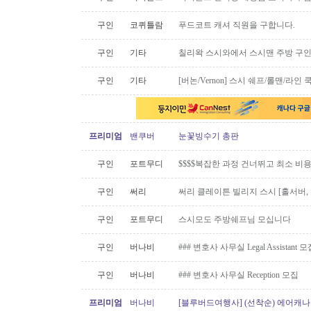
구인
코퀴틀람
푸드코트 캐셔 직원을 구합니다.
구인
기타
칠리왁 스시와에서 스시맨 주방 구
구인
기타
[버논/Vernon] 스시 쉐프/롤맨/라인 쿡 
프리미엄
밴쿠버
눈꽃빙수기 총판
구인
포트무디
$$$$복잡한 과정 건너뛰고 최소 비
구인
써리
써리 클레이튼 빌리지 스시 [홀서버,
구인
포트무디
스시모도 주방쉐프님 모십니다
구인
버나비
### 변호사 사무실 Legal Assistant 
구인
버나비
### 변호사 사무실 Reception 모집
프리미엄
버나비
[블루버드여행사] (선착순) 에어캐나다