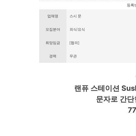
등록번호 
업체명
스시 문
모집분야
외식/요식
희망임금
[협의]
경력
무관
랜퓨 스테이션 Sus
문자로 간단
7