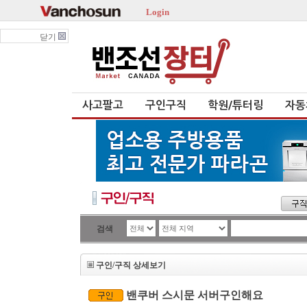
Login
닫기
사고팔고
구인구직
학원/튜터링
자동
검색
구인/구직 상세보기
밴쿠버 스시문 서버구인해요