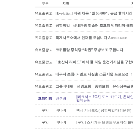
구분
지역
유료줄광고
[Evolution] 직원 채용 / 월 $5,000* / 유급 휴
유료줄광고
공항픽업 - 시내관광 휘슬러 조프리 빅터리아 해리슨온
유료줄광고
회계사무소에서 인재를 모십니다 Accountants
유료줄광고
코퀴틀람 중식당 “화원” 주방보조 구합니다
유료줄광고
"호산나 라이드"에서 풀 타임 운전기사님을 구합
유료줄광고
배우자 초청/ 커먼로 사실혼 스폰서쉽 프로모션 !!
유료줄광고
그룹베네핏 – 생명보험 – 중병보험 – 유산상속플
[테크서브 POS] 포스, 카드기, 온라
프리미엄
밴쿠버
털메뉴판
구인
버나비
택시 기사모집( 공항픽업/대리운전)
구인
버나비
[구인] 스시가든 브렌트우드지점 롤맨