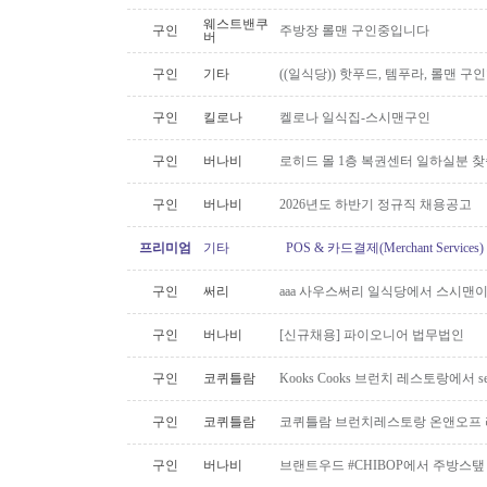
웨스트밴쿠
구인
주방장 롤맨 구인중입니다
버
구인
기타
((일식당)) 핫푸드, 템푸라, 롤맨 
구인
킬로나
켈로나 일식집-스시맨구인
구인
버나비
로히드 몰 1층 복권센터 일하실분 
구인
버나비
2026년도 하반기 정규직 채용공고
프리미엄
기타
POS & 카드결제(Merchant Servic
구인
써리
aaa 사우스써리 일식당에서 스시맨이
구인
버나비
[신규채용] 파이오니어 법무법인
구인
코퀴틀람
Kooks Cooks 브런치 레스토랑에서 s
구인
코퀴틀람
코퀴틀람 브런치레스토랑 온앤오프 
구인
버나비
브랜트우드 #CHIBOP에서 주방스탶