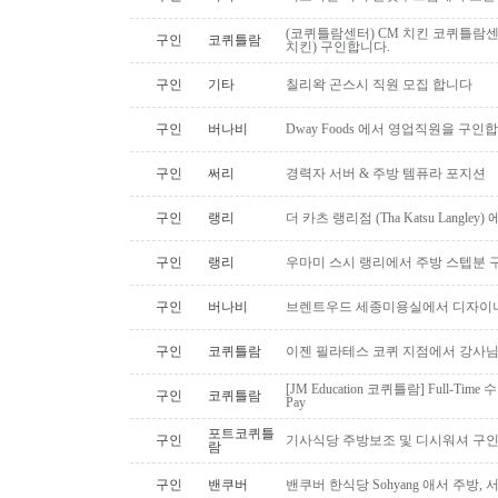
(코퀴틀람센터) CM 치킨 코퀴틀람
구인
코퀴틀람
치킨) 구인합니다.
구인
기타
칠리왁 곤스시 직원 모집 합니다
구인
버나비
Dway Foods 에서 영업직원을 구인
구인
써리
경력자 서버 & 주방 템퓨라 포지션
구인
랭리
더 카츠 랭리점 (Tha Katsu Langl
구인
랭리
우마미 스시 랭리에서 주방 스텝분 
구인
버나비
브렌트우드 세종미용실에서 디자이너
구인
코퀴틀람
이젠 필라테스 코퀴 지점에서 강사
[JM Education 코퀴틀람] Full-Time 
구인
코퀴틀람
Pay
포트코퀴틀
구인
기사식당 주방보조 및 디시워셔 구
람
구인
밴쿠버
밴쿠버 한식당 Sohyang 애서 주방,