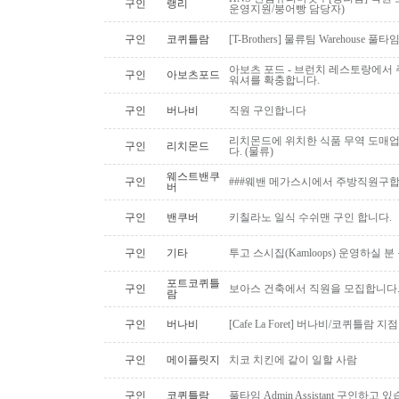
구인
랭리
운영지원/붕어빵 담당자)
구인
코퀴틀람
[T-Brothers] 물류팀 Warehouse 
아보츠 포드 - 브런치 레스토랑에서 주
구인
아보츠포드
워셔를 확충합니다.
구인
버나비
직원 구인합니다
리치몬드에 위치한 식품 무역 도매
구인
리치몬드
다. (물류)
웨스트밴쿠
구인
###웨밴 메가스시에서 주방직원구합
버
구인
밴쿠버
키칠라노 일식 수쉬맨 구인 합니다.
구인
기타
투고 스시집(Kamloops) 운영하실 
포트코퀴틀
구인
보아스 건축에서 직원을 모집합니다
람
구인
버나비
[Cafe La Foret] 버나비/코퀴틀람 
구인
메이플릿지
치코 치킨에 같이 일할 사람
구인
코퀴틀람
풀타임 Admin Assistant 구인하고 