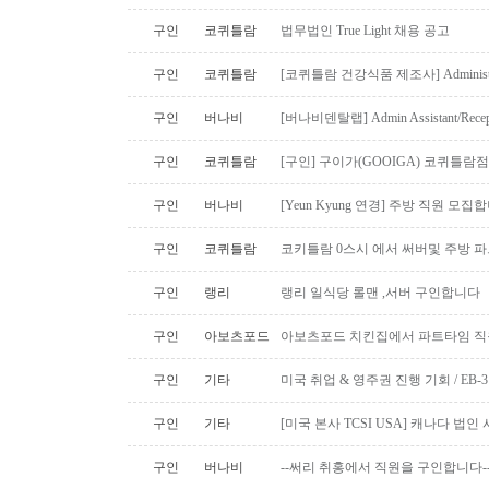
구인
코퀴틀람
법무법인 True Light 채용 공고
구인
코퀴틀람
[코퀴틀람 건강식품 제조사] Administrato
구인
버나비
[버나비덴탈랩] Admin Assistant/Recept
구인
코퀴틀람
[구인] 구이가(GOOIGA) 코퀴틀람점 핫
구인
버나비
[Yeun Kyung 연경] 주방 직원 모집합
구인
코퀴틀람
코키틀람 0스시 에서 써버및 주방 
구인
랭리
랭리 일식당 롤맨 ,서버 구인합니다
구인
아보츠포드
아보츠포드 치킨집에서 파트타임 직
구인
기타
미국 취업 & 영주권 진행 기회 / EB
구인
기타
[미국 본사 TCSI USA] 캐나다 법
구인
버나비
--써리 취홍에서 직원을 구인합니다-