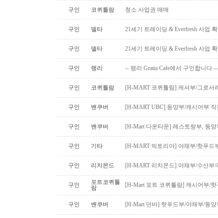
구인
코퀴틀람
청소 사업권 매매
구인
델타
21세기 트레이딩 & Everfresh 사
구인
델타
21세기 트레이딩 & Everfresh 사
구인
랭리
-- 랭리 Gratia Cafe에서 구인합니다 --
구인
코퀴틀람
[H-MART 코퀴틀람] 캐셔부/그로
구인
밴쿠버
[H-MART UBC] 동양부/캐시어부 
구인
밴쿠버
[H-Mart 다운타운] 레스토랑부, 
구인
기타
[H-MART 빅토리아] 야채부/핫푸
구인
리치몬드
[H-MART 리치몬드] 야채부/수산
포트코퀴틀
구인
[H-Mart 포트 코퀴틀람] 캐시어부
람
구인
밴쿠버
[H-Mart 던바] 핫푸드부/야채부/동