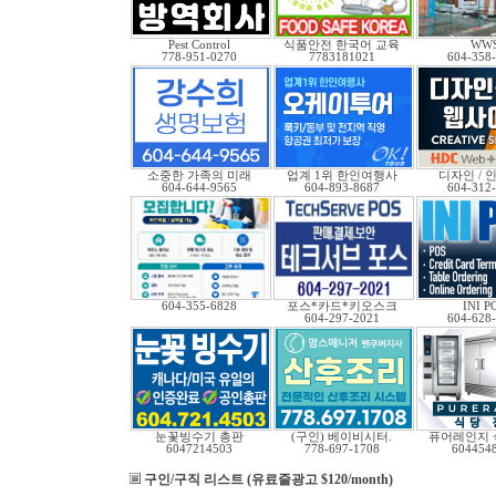
Pest Control
식품안전 한국어 교육
WW
778-951-0270
7783181021
604-358
소중한 가족의 미래
업계 1위 한인여행사
디자인 / 인
604-644-9565
604-893-8687
604-312
604-355-6828
포스*카드*키오스크
INI P
604-297-2021
604-628
눈꽃빙수기 총판
(구인) 베이비시터.
퓨어레인지 
6047214503
778-697-1708
604454
구인/구직 리스트 (유료줄광고 $120/month)