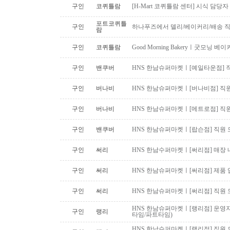
구인
코퀴틀람
[H-Mart 코퀴틀람 센터] 시식 담당
포트코퀴틀
구인
하나푸즈에서 델리/베이커리/배송 
람
구인
코퀴틀람
Good Morning Bakeryㅣ굿모닝
구인
밴쿠버
HNS 한남슈퍼마켓ㅣ[예일타운점] 
구인
버나비
HNS 한남슈퍼마켓ㅣ[버나비점] 직원
구인
버나비
HNS 한남슈퍼마켓ㅣ[메트로점] 직원
구인
밴쿠버
HNS 한남슈퍼마켓ㅣ[랍슨점] 직원 모
구인
써리
HNS 한남수퍼마켓ㅣ[써리점] 매장 
구인
써리
HNS 한남슈퍼마켓ㅣ[써리점] 제품 
구인
써리
HNS 한남슈퍼마켓ㅣ[써리점] 직원 
HNS 한남슈퍼마켓ㅣ[랭리점] 운영지
구인
랭리
타임/파트타임)
HNS 한남슈퍼마켓ㅣ[랭리점] 직원 