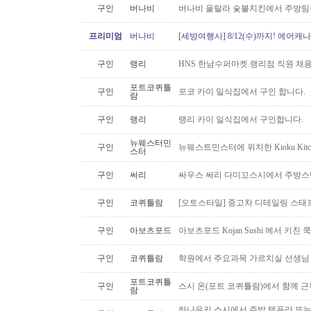
구인
버나비
버나비 울랄라 숯불치킨에서 주방팀
프리미엄
버나비
[세방여행사] 8/12(수)까지! 에어캐나
구인
랭리
HNS 한남수퍼마켓 랭리점 직원 채
포트코퀴틀
구인
포코 카이 일식집에서 구인 합니다.
람
구인
랭리
랭리 카이 일식집에서 구인합니다.
뉴웨스터민
구인
뉴웨스트민스터에 위치한 Kioku Kitche
스터
구인
써리
싸우스 써리 다미꼬스시에서 주방스
구인
코퀴틀람
[오토스타일] 중고차 디테일링 스태프 
구인
아보츠포드
아보츠포드 Kojan Sushi 에서 키친
구인
코퀴틀람
학원에서 주요과목 가르치실 선생님
포트코퀴틀
구인
스시 온(포트 코퀴틀람)에서 함께 
람
하나유키 스시에서 주방 템푸라 또는 핫