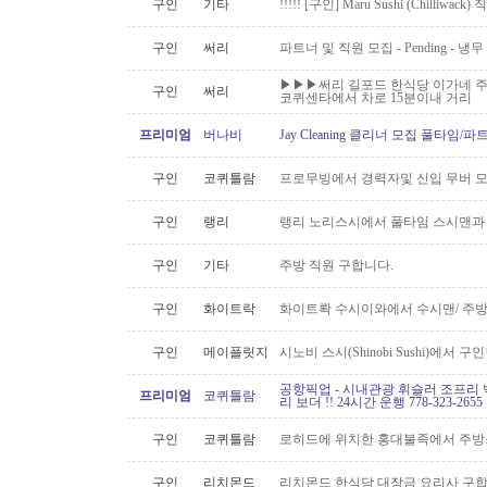
구인
기타
!!!!! [구인] Maru Sushi (Chilliwack)
구인
써리
파트너 및 직원 모집 - Pending - 냉무
▶▶▶써리 길포드 한식당 이가네 주
구인
써리
코퀴센타에서 차로 15분이내 거리
프리미엄
버나비
Jay Cleaning 클리너 모집 풀타임/
구인
코퀴틀람
프로무빙에서 경력자및 신입 무버 
구인
랭리
랭리 노리스시에서 풀타임 스시맨과
구인
기타
주방 직원 구합니다.
구인
화이트락
화이트롹 수시이와에서 수시맨/ 주방
구인
메이플릿지
시노비 스시(Shinobi Sushi)에서 구
공항픽업 - 시내관광 휘슬러 조프리 
프리미엄
코퀴틀람
리 보더 !! 24시간 운행 778-323-2655
구인
코퀴틀람
로히드에 위치한 홍대불족에서 주방스
구인
리치몬드
리치몬드 한식당 대장금 요리사 구