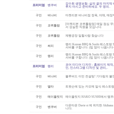
강수희 생명보험- 삶의 끝의 마지막 
프리미엄
밴쿠버
루지 마시고 준비하세요. 두 명의..
구인
버나비
마켓리본 버나비점 정육, 야채, 매장
[마켓리본 코퀴틀람점] 매일 점심 무료 
구인
코퀴틀람
서 성실한 직원을 모십니다.
구인
코퀴틀람
제빵공장 일할사람 찾습니다
랭리 Korean BBQ & Sushi 레스토
구인
써리
서버를 구합니다. (팁 많이 나옵니다~
랭리 Korean BBQ & Sushi 레스토
구인
랭리
서버를 구합니다. (팁 많이 나옵니다~
코어 미디어 디자인 - 홈페이지 제작,
프리미엄
랭리
인, 인스타그램 디자인 및 관리,..
구인
버나비
블루버드 이민 컨설팅! 기다림의 불
구인
델타
트왓슨에 있는 카모메 일식 레스토랑
구인
메이플릿지
메이플릿지 HAKO SUSHI에서 템
다운타운 Davie st 에 위치한 Akiha
구인
밴쿠버
니다.