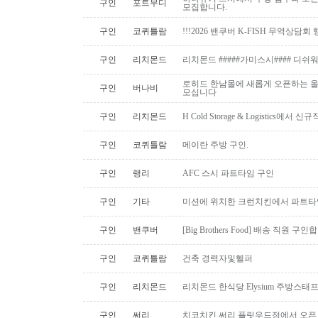
구인
포트무디
모집합니다.
구인
코퀴틀람
!!!2026 밴쿠버 K-FISH 무역상담회
구인
리치몬드
리치몬드 #####가미스시#### 디쉬
로히드 한남몰에 새롭게 오픈하는 올
구인
버나비
모십니다
구인
리치몬드
H Cold Storage & Logistics에
구인
코퀴틀람
메이란 주방 구인.
구인
랭리
AFC 스시 파트타임 구인
구인
기타
미션에 위치한 크런치킨에서 파트타
구인
밴쿠버
[Big Brothers Food] 배송 직원 구
구인
코퀴틀람
건축 경력자및헬퍼
구인
리치몬드
리치몬드 한식당 Elysium 주방스태
구인
써리
치코치킨 써리 플릿우드점에서 오픈