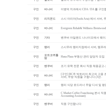
구인
버나비
이병덕 치과에서 CDA / DA 를 구
구인
리치몬드
스시 아리아(Sushi Aria) 에서 서버
구인
버나비
Evergreen Rehab& Wellness B
구인
기타
벤쿠버 아일랜드 나나이모에서 웨이
구인
랭리
스시무라 랭리지점에서 서버, 템푸라,
포트코퀴틀
구인
Hana Plaza 부동산 관리 담당자 모집
람
구인
밴쿠버
조기 유학 전문 회사 직원 채용공고
[구인] BC주 빅토리아 최고의 고용 
구인
버나비
서버, 주방 직원을 구합니다 (3년..
구인
랭리
랭리 식당 로드러너 주말 디셔 및 평
C Market Coffee Franchising 본사 직원 채
구인
버나비
Accounting Assistant)
구인
밴쿠버
직원 구인합니다