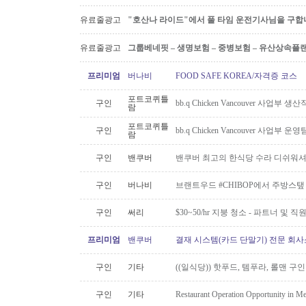
유료줄광고
"호산나 라이드"에서 풀 타임 운전기사님을 구합
유료줄광고
그룹베네핏 – 생명보험 – 중병보험 – 유산상속플
프리미엄
버나비
FOOD SAFE KOREA/자격증 코스
포트코퀴틀
구인
bb.q Chicken Vancouver 사업부
람
포트코퀴틀
구인
bb.q Chicken Vancouver 사업부
람
구인
밴쿠버
밴쿠버 최고의 한식당 수라 디쉬워셔
구인
버나비
브랜트우드 #CHIBOP에서 주방스탶
구인
써리
$30~50/hr 지붕 청소 - 파트너 및 직
프리미엄
밴쿠버
결재 시스템(카드 단말기) 전문 회사
구인
기타
((일식당)) 핫푸드, 템푸라, 롤맨 
구인
기타
Restaurant Operation Opportunity in M