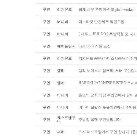
구인
리치몬드
회계 사무 관리직원 및 plant worker
구인
버나비
미노마켓 반찬제조 직원모집
구인
버나비
[ 제주도 JEJUDO ] 주방직원 및 
구인
메이플릿지
Cafe Boris 직원 모집
구인
리치몬드
리치몬드 #####가미스시#### 디쉬
구인
랭리
랭리 노마스시 뎀뿌라, 서버 구인합니
구인
랭리
HARUKI JAPANESE BISTRO 
구인
버나비
홀덤역 근처 식당 주방안에서 같이 
구인
버나비
버나비 울랄라 숯불치킨에서 주방팀
웨스트밴쿠
구인
주방장 롤맨 구인중입니다
버
구인
써리
스시 레스토랑에서 구인 합니다. (롤맨