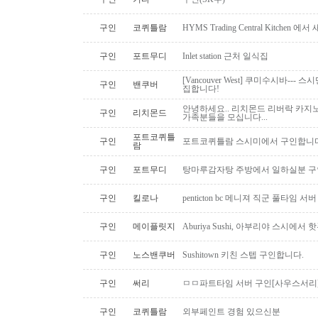
구인
코퀴틀람
HYMS Trading Central Kitch
구인
포트무디
Inlet station 근처 일식집
[Vancouver West] 쿠미수시바---
구인
밴쿠버
집합니다!
안녕하세요.. 리치몬드 리버락 카지노
구인
리치몬드
가족분들을 모십니다...
포트코퀴틀
구인
포트코퀴틀람 스시미에서 구인합니다. ( 
람
구인
포트무디
탕마루감자탕 주방에서 일하실분 구인
구인
킬로나
penticton bc 메니져 직군 풀타임 서
구인
메이플릿지
Aburiya Sushi, 아부리야 스시에
구인
노스밴쿠버
Sushitown 키친 스텝 구인합니다.
구인
써리
ㅁㅁ파트타임 서버 구인[사우스서리
구인
코퀴틀람
외부페인트 경험 있으신분