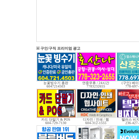
구인/구직 프리미엄 광고
눈꽃빙수기 총판
연중무휴 / 24시간
(구인) 베
6047214503
7783232655
778-697
카드 단말기 & POS
디자인 / 인쇄 / 웹
텔러스 비
604-729-7130
604-312-1555
236-427