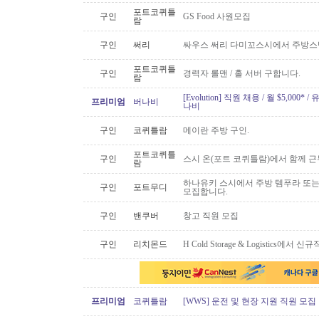
포트코퀴틀
구인
GS Food 사원모집
람
구인
써리
싸우스 써리 다미꼬스시에서 주방스
포트코퀴틀
구인
경력자 롤맨 / 홀 서버 구합니다.
람
[Evolution] 직원 채용 / 월 $5,00
프리미엄
버나비
나비
구인
코퀴틀람
메이란 주방 구인.
포트코퀴틀
구인
스시 온(포트 코퀴틀람)에서 함께 
람
하나유키 스시에서 주방 템푸라 또는 핫
구인
포트무디
모집합니다.
구인
밴쿠버
창고 직원 모집
구인
리치몬드
H Cold Storage & Logistics에
프리미엄
코퀴틀람
[WWS] 운전 및 현장 지원 직원 모집