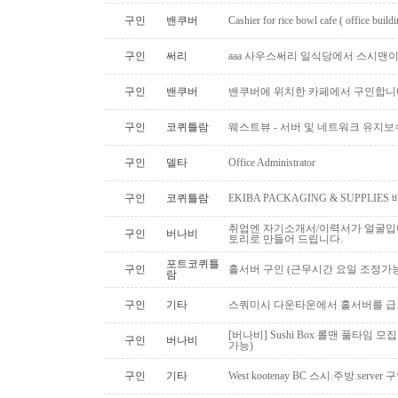
구인
밴쿠버
Cashier for rice bowl cafe ( office build
구인
써리
aaa 사우스써리 일식당에서 스시맨이
구인
밴쿠버
밴쿠버에 위치한 카페에서 구인합니
구인
코퀴틀람
웨스트뷰 - 서버 및 네트워크 유지보
구인
델타
Office Administrator
구인
코퀴틀람
EKIBA PACKAGING & SUPPLI
취업엔 자기소개서/이력서가 얼굴입니
구인
버나비
토리로 만들어 드립니다.
포트코퀴틀
구인
홀서버 구인 (근무시간 요일 조정가능
람
구인
기타
스쿼미시 다운타운에서 홀서버를 급
[버나비] Sushi Box 롤맨 풀타임 모집
구인
버나비
가능)
구인
기타
West kootenay BC 스시.주방.serve