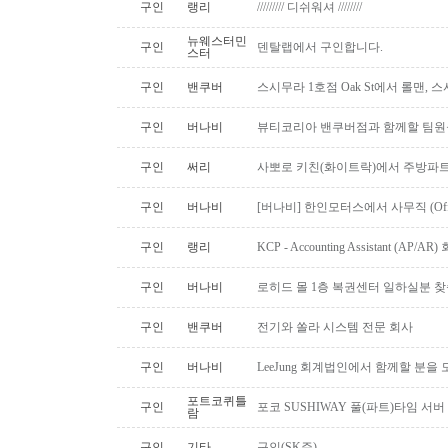
구인
랭리
///////// 디쉬워셔 ////////
뉴웨스터민
구인
덴탈랩에서 구인합니다.
스터
구인
밴쿠버
스시무라 1호점 Oak St에서 롤맨, 
구인
버나비
뷰티코리아 밴쿠버점과 함께할 팀원
구인
써리
사뽀로 키친(화이트락)에서 주방파트
구인
버나비
[버나비] 한인모터스에서 사무직 (Off
구인
랭리
KCP - Accounting Assistant (A
구인
버나비
로히드 몰 1층 복권센터 일하실분 
구인
밴쿠버
전기와 쏠라 시스템 전문 회사
구인
버나비
LeeJung 회계법인에서 함께할 분을
포트코퀴틀
구인
포코 SUSHIWAY 풀(파트)타임 서버
람
구인
기타
구인(SK주)