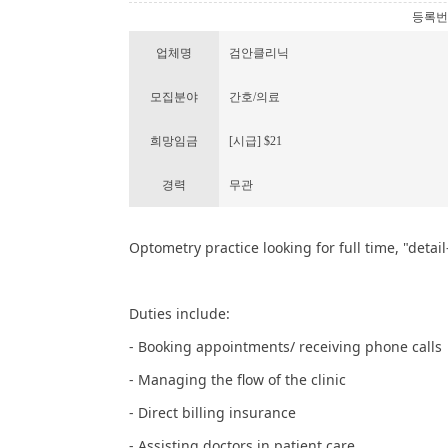
등록번호 :
업체명
검안클리닉
모집분야
간호/의료
희망임금
[시급] $21
경력
무관
Optometry practice looking for full time, "detail
Duties include:
- Booking appointments/ receiving phone calls
- Managing the flow of the clinic
- Direct billing insurance
- Assisting doctors in patient care