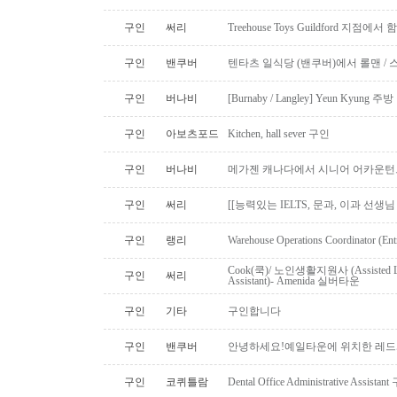
구인
써리
Treehouse Toys Guildford 지점에
구인
밴쿠버
텐타츠 일식당 (밴쿠버)에서 롤맨 / 
구인
버나비
[Burnaby / Langley] Yeun Kyun
구인
아보츠포드
Kitchen, hall sever 구인
구인
버나비
메가젠 캐나다에서 시니어 어카운턴
구인
써리
[[능력있는 IELTS, 문과, 이과 선생
구인
랭리
Warehouse Operations Coordinator (Ent
Cook(쿡)/ 노인생활지원사 (Assisted Li
구인
써리
Assistant)- Amenida 실버타운
구인
기타
구인합니다
구인
밴쿠버
안녕하세요!예일타운에 위치한 레드
구인
코퀴틀람
Dental Office Administrative Assis