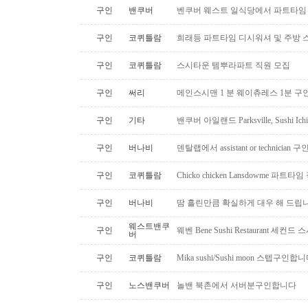
구인
밴쿠버
벤쿠버 웨스트 일식당에서 파트타임 스시맨
구인
코퀴틀람
희래등 파트타임 디시워셔 및 주방 
구인
코퀴틀람
스시타운 템뿌라파트 직원 모집
구인
써리
메인스시맨 1 분 웨이츄레스 1분 
구인
기타
밴쿠버 아일랜드 Parksville, Sushi 
구인
버나비
덴탈랩에서 assistant or technician
구인
코퀴틀람
Chicko chicken Lansdowme 파
구인
버나비
땀 흘린만큼 확실하게 대우 해 드립니
웨스트밴쿠
구인
웨벤 Bene Sushi Restaurant 세컨
버
구인
코퀴틀람
Mika sushi/Sushi moon 스텝구인합니
구인
노스밴쿠버
놀밴 북촌에서 서버분구인합니다