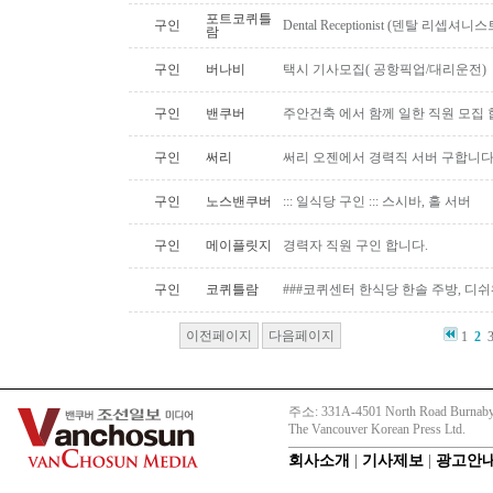
포트코퀴틀
구인
Dental Receptionist (덴탈 리셉
람
구인
버나비
택시 기사모집( 공항픽업/대리운전)
구인
밴쿠버
주안건축 에서 함께 일한 직원 모집 
구인
써리
써리 오젠에서 경력직 서버 구합니
구인
노스밴쿠버
::: 일식당 구인 ::: 스시바, 홀 서버
구인
메이플릿지
경력자 직원 구인 합니다.
구인
코퀴틀람
###코퀴센터 한식당 한솔 주방, 디쉬
이전페이지
다음페이지
1
2
주소: 331A-4501 North Road Burnaby
The Vancouver Korean Press Ltd.
회사소개
|
기사제보
|
광고안