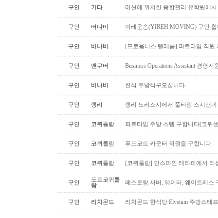
구인
기타
미션에 위치한 종합관리 유학원에서
구인
버나비
이레운송(YIREH MOVING) 구인 
구인
버나비
[프로옴니스 텔레콤] 파트타임 직원
구인
밴쿠버
Business Operations Assista
구인
버나비
한식 주방식구모십니다.
구인
랭리
랭리 노리스시에서 풀타임 스시맨과
구인
코퀴틀람
파트타임 주방 스텝 구합니다(코퀴센
구인
코퀴틀람
푸드코트 카운터 직원을 구합니다.
구인
코퀴틀람
[코퀴틀람] 인스파인 테라피에서 리
포트코퀴틀
구인
레스토랑 서버, 웨이터, 웨이트레스
람
구인
리치몬드
리치몬드 한식당 Elysium 주방스태