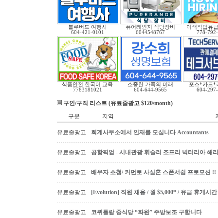
블루버드 여행사
퓨어레인지 식당장비
이색직업유
604-421-0101
6044548767
778-792
식품안전 한국어 교육
소중한 가족의 미래
포스*카드*
7783181021
604-644-9565
604-297
구인/구직 리스트 (유료줄광고 $120/month)
구분
지역
유료줄광고
회계사무소에서 인재를 모십니다 Accountants
유료줄광고
공항픽업 - 시내관광 휘슬러 조프리 빅터리아 해리슨온
유료줄광고
배우자 초청/ 커먼로 사실혼 스폰서쉽 프로모션 !!
유료줄광고
[Evolution] 직원 채용 / 월 $5,000* / 유급 휴
유료줄광고
코퀴틀람 중식당 “화원” 주방보조 구합니다