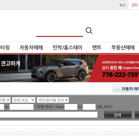
튜터링
자동차매매
민박/홈스테이
렌트
부동산매매
자동차 매
to
/ 차량 연식 : from
to
(예, 2001)