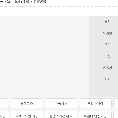
ew Cab 4x4 (DS) ST SWB
문의
모델명
연식
색상
변속기
지역
션
블루투스
가죽시트
후방카메라
가능
트레이드인 가능
풀인스펙션 완료
워런티 연장가능