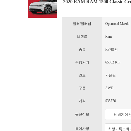
2020 RAM RAM 1500 Classic Cr
딜러/딜러샵
Openroad Mazda
브랜드
Ram
종류
RV/트럭
주행거리
65852 Km
연료
가솔린
구동
AWD
가격
$35776
옵션정보
네비게이
특이사항
차량기록조회 