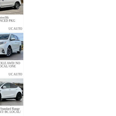
ive30i
NCED PKG
UC AUTO
na XLE AWD/ NO
OCAL/ ONE
UC AUTO
 Standard Range
NT/ BC LOCAL/