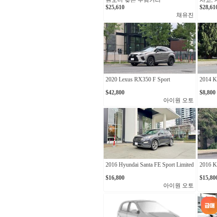
원오너 낮은 주행거리
사고,
$25,610
$28,61
채유진
2020 Lexus RX350 F Sport
2014 K
$42,800
$8,800
아이원 오토
2016 Hyundai Santa FE Sport Limited
2016 K
$16,800
$15,80
아이원 오토