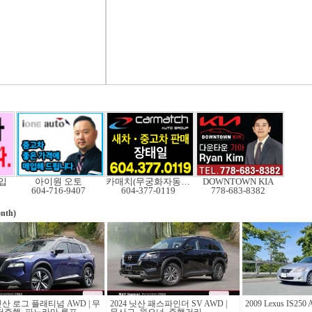
입
아이원 오토
카매치(무궁화자동차)
DOWNTOWN KIA
604-716-9407
604-377-0119
778-683-8382
nth)
 닛산 로그 플래티넘 AWD | 무
2024 닛산 패스파인더 SV AWD |
2009 Lexus IS250