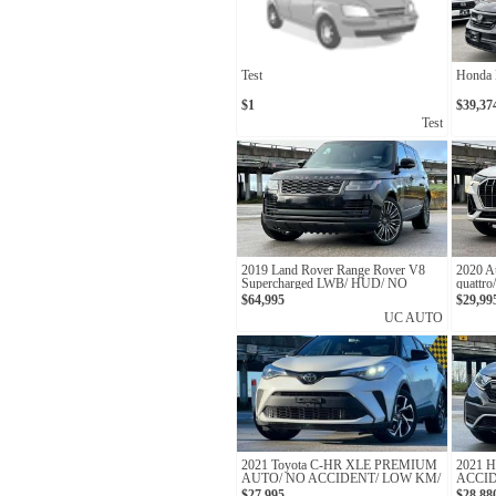
Test
Honda P
$1
$39,37
Test
2019 Land Rover Range Rover V8
2020 A
Supercharged LWB/ HUD/ NO
quattr
ACCIDENT/ MASSAGE SEATS
$64,995
$29,99
UC AUTO
2021 Toyota C-HR XLE PREMIUM
2021 
AUTO/ NO ACCIDENT/ LOW KM/
ACCID
PRE-COLLISION SYSTEM
RECO
$27,995
$28,88