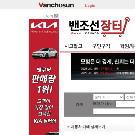
Login
닫기
사고팔고
구인구직
학원/
매매가 : from
검색
자동차 매매 상세보기