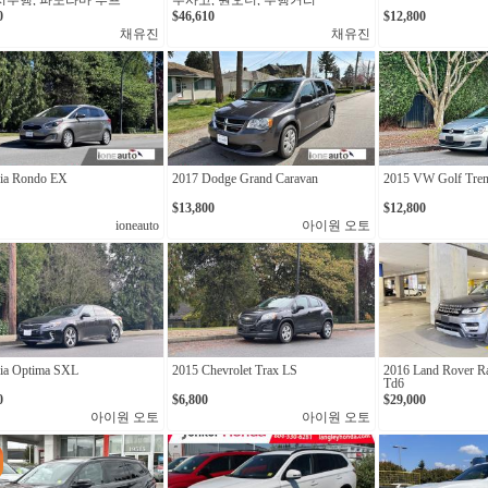
 저주행, 파노라마 루프
무사고, 원오너, 주행거리
11,798km
0
$46,610
$12,800
채유진
채유진
ia Rondo EX
2017 Dodge Grand Caravan
2015 VW Golf Tren
$13,800
$12,800
ioneauto
아이원 오토
ia Optima SXL
2015 Chevrolet Trax LS
2016 Land Rover R
Td6
0
$6,800
$29,000
아이원 오토
아이원 오토