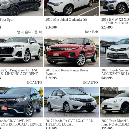
ilot Sport
2015 Mitsubishi Outlander SE
2018 BMW X3 XDr
PREMIUM ENHA
4
$16,800
$25,495
랭리 혼다 / 존 복
John Bok
udi Q3 Progressiv 45 TFSI
2016 Land Rover Range Rover
2020 Toyota Sien
o/ S- LINE/ NO ACCIDENT
Evoque
ACCIDENT/ BC L
OWNER
5
$19,995
$48,995
UC AUTO
UC AUTO
Honda CR-V AWD/ NO
2017 Honda Fit CVT LX/ CLEAN
2020 Tesla Model 3
ENT/ BC LOCAL/ SERVICE
TITLE/ BC LOCAL
Plus/ NO ACCIDE
RD
ONE OWNER
0
$18,495
$25,995