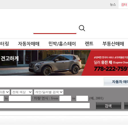
튜터링
자동차매매
민박/홈스테이
렌트
부동산매매
자동차 매
to
/ 차량 연식 : from
to
(예, 2001)