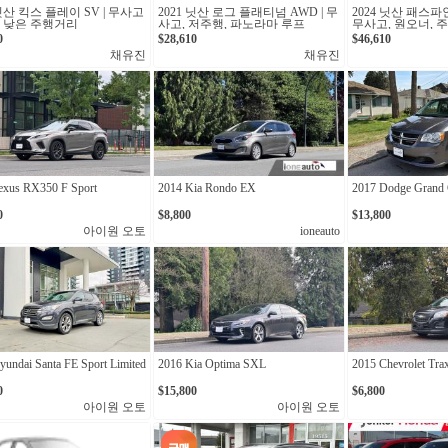
 닛산 킥스 플레이 SV | 무사고
2021 닛산 로그 플래티넘 AWD | 무
2024 닛산 패스파인
 낮은 주행거리
사고, 저주행, 파노라마 루프
무사고, 원오너, 
11,798km
0
$28,610
$46,610
채유진
채유진
exus RX350 F Sport
2014 Kia Rondo EX
2017 Dodge Grand 
0
$8,800
$13,800
아이원 오토
ioneauto
undai Santa FE Sport Limited
2016 Kia Optima SXL
2015 Chevrolet Tra
0
$15,800
$6,800
아이원 오토
아이원 오토