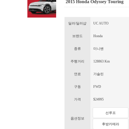
2015 Honda Odyssey Touring
딜러/딜러샵
UC AUTO
브랜드
Honda
종류
미니밴
주행거리
128863 Km
연료
가솔린
구동
FWD
가격
$24995
선루프
옵션정보
후방카메라