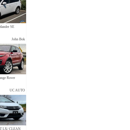
tlander SE
John Bok
ange Rover
UC AUTO
VT LX/ CLEAN