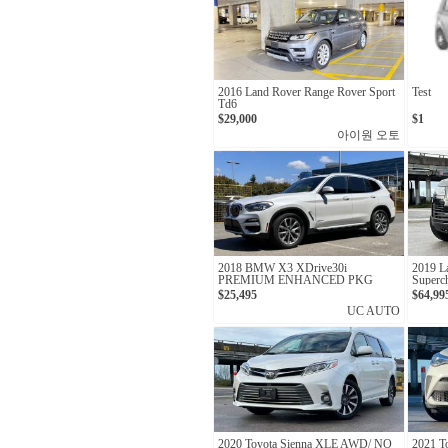
2016 Land Rover Range Rover Sport
Test
Td6
$29,000
$1
아이원 오토
2018 BMW X3 XDrive30i
2019 L
PREMIUM ENHANCED PKG
Superc
ACCID
$25,495
$64,99
UC AUTO
2020 Toyota Sienna XLE AWD/ NO
2021 