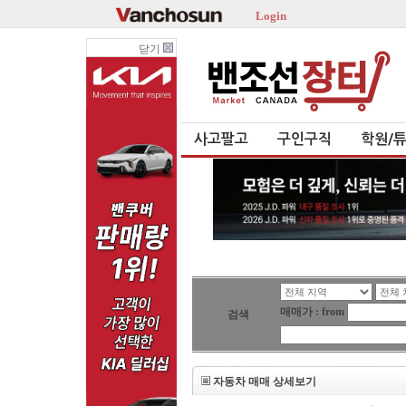
Login
닫기
사고팔고
구인구직
학원/
매매가 : from
검색
자동차 매매 상세보기