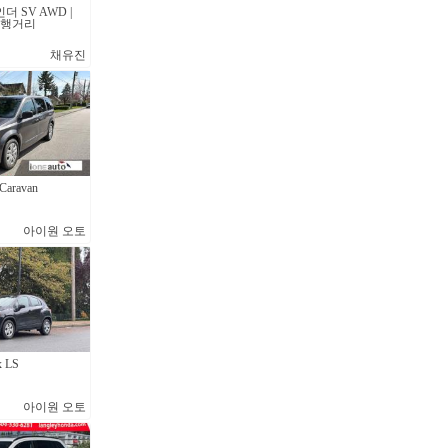
더 SV AWD |
주행거리
채유진
Caravan
아이원 오토
x LS
아이원 오토