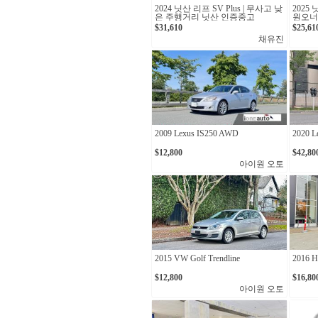
2024 닛산 리프 SV Plus | 무사고 낮
2025
은 주행거리 닛산 인증중고
원오너
$31,610
$25,61
채유진
2009 Lexus IS250 AWD
2020 L
$12,800
$42,80
아이원 오토
2015 VW Golf Trendline
2016 Hy
$12,800
$16,80
아이원 오토