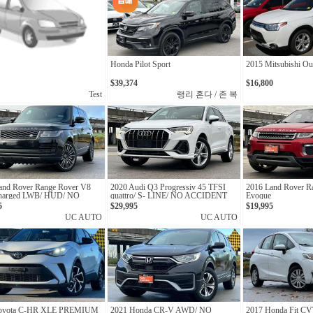
Honda Pilot Sport
2015 Mitsubishi Ou
$39,374
$16,800
Test
랭리 혼다 / 존 복
and Rover Range Rover V8
2020 Audi Q3 Progressiv 45 TFSI
2016 Land Rover R
harged LWB/ HUD/ NO
quattro/ S- LINE/ NO ACCIDENT
Evoque
ENT/ MASSAGE SEATS
5
$29,995
$19,995
UC AUTO
UC AUTO
Toyota C-HR XLE PREMIUM
2021 Honda CR-V AWD/ NO
2017 Honda Fit C