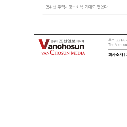
멈춰선 주택시장··· 회복 기대도 꺾였다
주소: 331A-4
The Vancouv
회사소개
|