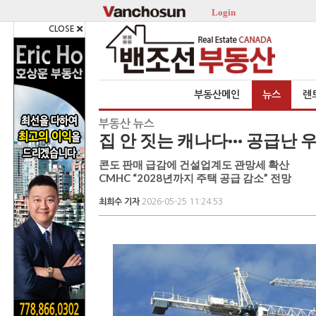
Login
CLOSE
부동산메인
뉴스
렌
부동산 뉴스
집 안 짓는 캐나다··· 공급난
콘도 판매 급감에 건설업계도 관망세 확산
CMHC “2028년까지 주택 공급 감소” 전망
최희수 기자
2026-05-25 11:24:53