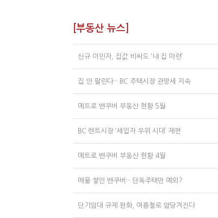
[부동산 뉴스]
신규 이민자, 집값 비싸도 ‘내 집 마련’
집 안 팔린다··· BC 주택시장 관망세 지속
메트로 밴쿠버 부동산 현황 5월
BC 렌트시장 ‘세입자 우위 시대’ 재편
메트로 밴쿠버 부동산 현황 4월
매물 쌓인 밴쿠버··· 단독주택만 예외?
단기임대 규제 완화, 여름철로 앞당겨진다