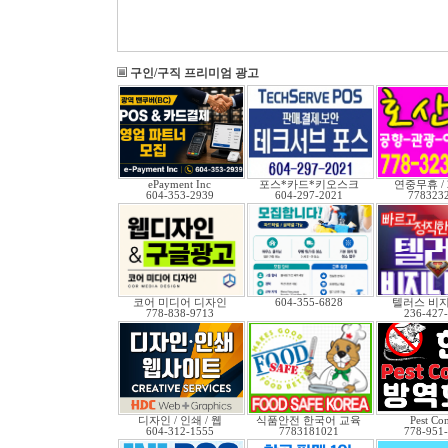
구인/구직 프리미엄 광고
ePayment Inc
포스*카드*키오스크
연중무휴 /
604-353-2939
604-297-2021
778323
코어 미디어 디자인
604-355-6828
텔러스 비
778-838-9713
236-427
디자인 / 인쇄 / 웹
식품안전 한국어 교육
Pest Con
604-312-1555
7783181021
778-951