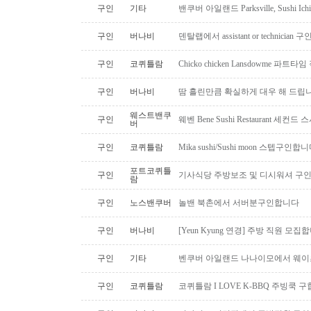
구인
기타
밴쿠버 아일랜드 Parksville, Sushi 
구인
버나비
덴탈랩에서 assistant or technician
구인
코퀴틀람
Chicko chicken Lansdowme 파
구인
버나비
땀 흘린만큼 확실하게 대우 해 드립니
웨스트밴쿠
구인
웨벤 Bene Sushi Restaurant 세컨
버
구인
코퀴틀람
Mika sushi/Sushi moon 스텝구인합니
포트코퀴틀
구인
기사식당 주방보조 및 디시워셔 구
람
구인
노스밴쿠버
놀밴 북촌에서 서버분구인합니다
구인
버나비
[Yeun Kyung 연경] 주방 직원 모집
구인
기타
벤쿠버 아일랜드 나나이모에서 웨이
구인
코퀴틀람
코퀴틀람 I LOVE K-BBQ 주빙쿡 