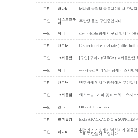
구인
버나비
버나비 울랄라 숯불치킨에서 주방팀
웨스트밴쿠
구인
주방장 롤맨 구인중입니다
버
구인
써리
스시 레스토랑에서 구인 합니다. (롤맨
구인
밴쿠버
Cashier for rice bowl cafe ( office build
구인
코퀴틀람
[구인] 구이가(GUIGA) 코퀴틀람점 핫푸
구인
써리
aaa 사우스써리 일식당에서 스시맨이
구인
밴쿠버
밴쿠버에 위치한 카페에서 구인합니
구인
코퀴틀람
웨스트뷰 - 서버 및 네트워크 유지보
구인
델타
Office Administrator
구인
코퀴틀람
EKIBA PACKAGING & SUPPLI
취업엔 자기소개서/이력서가 얼굴입니
구인
버나비
토리로 만들어 드립니다.