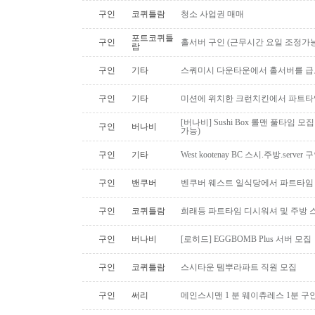
구인
코퀴틀람
청소 사업권 매매
포트코퀴틀
구인
홀서버 구인 (근무시간 요일 조정가능
람
구인
기타
스쿼미시 다운타운에서 홀서버를 급
구인
기타
미션에 위치한 크런치킨에서 파트타
[버나비] Sushi Box 롤맨 풀타임 모집
구인
버나비
가능)
구인
기타
West kootenay BC 스시.주방.serve
구인
밴쿠버
벤쿠버 웨스트 일식당에서 파트타임 스시맨
구인
코퀴틀람
희래등 파트타임 디시워셔 및 주방 
구인
버나비
[로히드] EGGBOMB Plus 서버 모집
구인
코퀴틀람
스시타운 템뿌라파트 직원 모집
구인
써리
메인스시맨 1 분 웨이츄레스 1분 