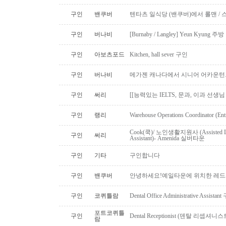
구인
밴쿠버
텐타츠 일식당 (밴쿠버)에서 롤맨 / 
구인
버나비
[Burnaby / Langley] Yeun Kyun
구인
아보츠포드
Kitchen, hall sever 구인
구인
버나비
메가젠 캐나다에서 시니어 어카운턴
구인
써리
[[능력있는 IELTS, 문과, 이과 선생
구인
랭리
Warehouse Operations Coordinator (Ent
Cook(쿡)/ 노인생활지원사 (Assisted Li
구인
써리
Assistant)- Amenida 실버타운
구인
기타
구인합니다
구인
밴쿠버
안녕하세요!예일타운에 위치한 레드
구인
코퀴틀람
Dental Office Administrative Assis
포트코퀴틀
구인
Dental Receptionist (덴탈 리셉
람