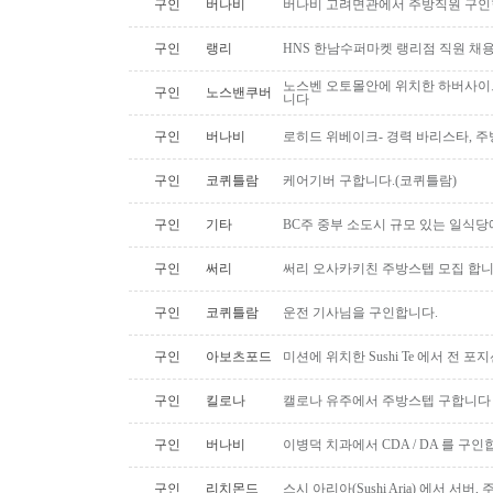
구인
버나비
버나비 고려면관에서 주방직원 구인
구인
랭리
HNS 한남수퍼마켓 랭리점 직원 채
노스벤 오토몰안에 위치한 하버사이
구인
노스밴쿠버
니다
구인
버나비
로히드 위베이크- 경력 바리스타, 
구인
코퀴틀람
케어기버 구합니다.(코퀴틀람)
구인
기타
BC주 중부 소도시 규모 있는 일식
구인
써리
써리 오사카키친 주방스텝 모집 합
구인
코퀴틀람
운전 기사님을 구인합니다.
구인
아보츠포드
미션에 위치한 Sushi Te 에서 전 
구인
킬로나
캘로나 유주에서 주방스텝 구합니다
구인
버나비
이병덕 치과에서 CDA / DA 를 구
구인
리치몬드
스시 아리아(Sushi Aria) 에서 서버