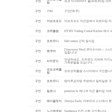
구인
포코 SUSHIWAY 풀(파트)타임 서버
람
구인
기타
구인(SK주)
구인
아보츠포드
아보츠포드 치킨집에서 파트타임 직
구인
코퀴틀람
HYMS Trading Central Kitch
구인
포트무디
Inlet station 근처 일식집
[Vancouver West] 쿠미수시바---
구인
밴쿠버
집합니다!
안녕하세요.. 리치몬드 리버락 카지노
구인
리치몬드
가족분들을 모십니다...
포트코퀴틀
구인
포트코퀴틀람 스시미에서 구인합니다. ( 
람
구인
포트무디
탕마루감자탕 주방에서 일하실분 구인
구인
킬로나
penticton bc 메니져 직군 풀타임 서
구인
메이플릿지
Aburiya Sushi, 아부리야 스시에
구인
노스밴쿠버
Sushitown 키친 스텝 구인합니다.