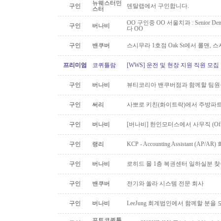
뉴웨스터민
구인
덴탈랩에서 구인합니다.
스터
OO 구인중 OO 서울치과 : Senior Den
구인
버나비
다 OO
구인
밴쿠버
스시무라 1호점 Oak St에서 롤맨, 
프리미엄
코퀴틀람
[WWS] 운전 및 현장 지원 직원 모집
구인
버나비
뷰티코리아 밴쿠버점과 함께할 팀원
구인
써리
사뽀로 키친(화이트락)에서 주방파트
구인
버나비
[버나비] 한인모터스에서 사무직 (Off
구인
랭리
KCP - Accounting Assistant (A
구인
버나비
로히드 몰 1층 복권센터 일하실분 
구인
밴쿠버
전기와 쏠라 시스템 전문 회사
구인
버나비
LeeJung 회계법인에서 함께할 분을
포트코퀴틀