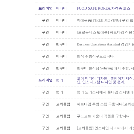
프리미엄
버나비
FOOD SAFE KOREA/자격증 코스
구인
버나비
이레운송(YIREH MOVING) 구인 
구인
버나비
[프로옴니스 텔레콤] 파트타임 직원
구인
밴쿠버
Business Operations Assista
구인
버나비
한식 주방식구모십니다.
구인
밴쿠버
밴쿠버 한식당 Sohyang 애서 주방,
코어 미디어 디자인 - 홈페이지 제작,
프리미엄
랭리
인, 인스타그램 디자인 및 관리,..
구인
랭리
랭리 노리스시에서 풀타임 스시맨과
구인
코퀴틀람
파트타임 주방 스텝 구합니다(코퀴센
구인
코퀴틀람
푸드코트 카운터 직원을 구합니다.
구인
코퀴틀람
[코퀴틀람] 인스파인 테라피에서 리