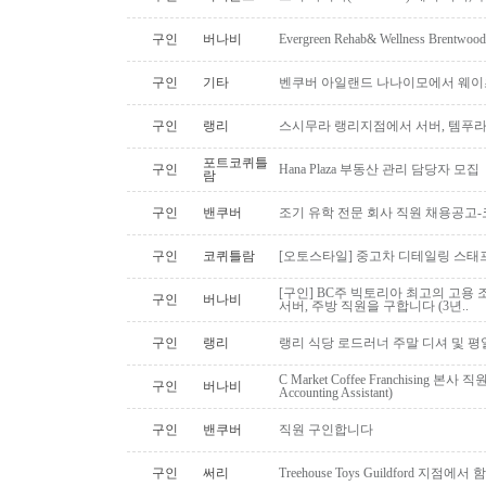
구인
버나비
Evergreen Rehab& Wellness B
구인
기타
벤쿠버 아일랜드 나나이모에서 웨이
구인
랭리
스시무라 랭리지점에서 서버, 템푸라,
포트코퀴틀
구인
Hana Plaza 부동산 관리 담당자 모집
람
구인
밴쿠버
조기 유학 전문 회사 직원 채용공고
구인
코퀴틀람
[오토스타일] 중고차 디테일링 스태프 
[구인] BC주 빅토리아 최고의 고용 
구인
버나비
서버, 주방 직원을 구합니다 (3년..
구인
랭리
랭리 식당 로드러너 주말 디셔 및 평
C Market Coffee Franchising 본사 직원 채
구인
버나비
Accounting Assistant)
구인
밴쿠버
직원 구인합니다
구인
써리
Treehouse Toys Guildford 지점에