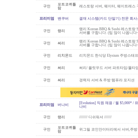
포트코퀴틀
구인
레스토랑 서버, 웨이터, 웨이트레스
람
프리미엄
밴쿠버
결재 시스템(카드 단말기) 전문 회사
랭리 Korean BBQ & Sushi 레스토
구인
랭리
서버를 구합니다. (팁 많이 나옵니다~
랭리 Korean BBQ & Sushi 레스토
구인
써리
서버를 구합니다. (팁 많이 나옵니다~
구인
리치몬드
리치몬드 한식당 Elysium 주방스태
구인
써리
써리/ 플릿우드 서버 파트타임/풀타
구인
써리
경력자 서버 & 주방 템퓨라 포지션
[Evolution] 직원 채용 / 월 $5,00
프리미엄
버나비
나비
구인
랭리
///////// 디쉬워셔 ////////
포트코퀴틀
구인
위그릴 코인안이터리에서 서버,주방
람