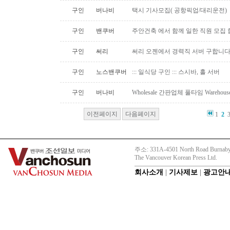
구인
버나비
택시 기사모집( 공항픽업/대리운전)
구인
밴쿠버
주안건축 에서 함께 일한 직원 모집 
구인
써리
써리 오젠에서 경력직 서버 구합니
구인
노스밴쿠버
::: 일식당 구인 ::: 스시바, 홀 서버
구인
버나비
Wholesale 간판업체 풀타임 Warehous
이전페이지
다음페이지
1
2
주소: 331A-4501 North Road Burnaby
The Vancouver Korean Press Ltd.
회사소개
|
기사제보
|
광고안