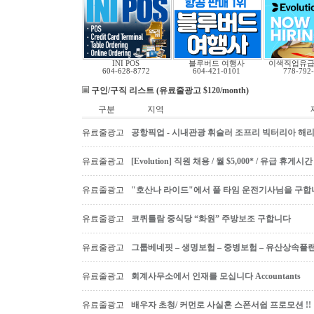
INI POS
블루버드 여행사
이색직업유
604-628-8772
604-421-0101
778-792
구인/구직 리스트 (유료줄광고 $120/month)
구분
지역
유료줄광고
공항픽업 - 시내관광 휘슬러 조프리 빅터리아 해리슨온
유료줄광고
[Evolution] 직원 채용 / 월 $5,000* / 유급 휴
유료줄광고
"호산나 라이드"에서 풀 타임 운전기사님을 구합
유료줄광고
코퀴틀람 중식당 “화원” 주방보조 구합니다
유료줄광고
그룹베네핏 – 생명보험 – 중병보험 – 유산상속플
유료줄광고
회계사무소에서 인재를 모십니다 Accountants
유료줄광고
배우자 초청/ 커먼로 사실혼 스폰서쉽 프로모션 !!