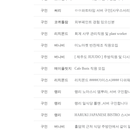
구인
써리
ㅁㅁ파트타임 서버 구인[사우스서리
구인
코퀴틀람
외부페인트 경험 있으신분
구인
리치몬드
회계 사무 관리직원 및 plant worker
구인
버나비
미노마켓 반찬제조 직원모집
구인
버나비
[ 제주도 JEJUDO ] 주방직원 및 
구인
메이플릿지
Cafe Boris 직원 모집
구인
리치몬드
리치몬드 #####가미스시#### 디쉬
구인
랭리
랭리 노마스시 뎀뿌라, 서버 구인합니
구인
랭리
랭리 일식당 롤맨 ,서버 구인합니다
구인
랭리
HARUKI JAPANESE BISTRO 
구인
버나비
홀덤역 근처 식당 주방안에서 같이 