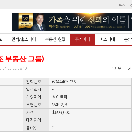
트
민박/홈스테이
부동산 현황
주거매매
비즈매매
분양
 조 부동산 그룹)
-04-23 22:38:13
조회수 : 1164
전화번호
6044405726
입주일자
-
하위지역
화이트락
우편번호
V4B 2J8
가격
$699,000
대지면적
-
층(수)
2