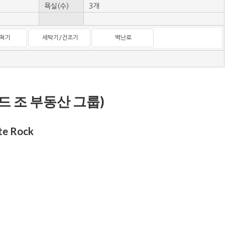
욕실(수)
3개
척기
세탁기/건조기
벽난로
 조 부동산 그룹)
te Rock