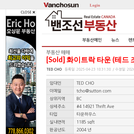
Login
CLOSE
부동산메인
뉴스
렌
부동산 매매
[Sold] 화이트락 타운 (테드
TED CHO
등록일: 2025-04-23 18:31:38
/ 수정일: 2026
임대인
TED CHO
이메일
tcho@sutton.com
상위지역
BC
상세주소
#4 14921 Thrift Ave
타입
타운하우스
실내면적
1185 sqft
완공년도
2004 년