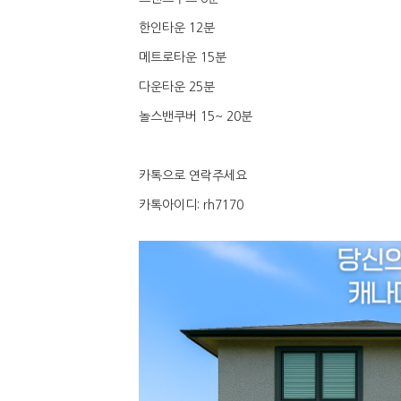
한인타운 12분
메트로타운 15분
다운타운 25분
놀스밴쿠버 15~ 20분
카톡으로 연락주세요
카톡아이디: rh7170