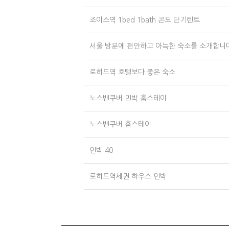
조이스역 1bed 1bath 콘도 단기렌트
서울 방문에 편안하고 아늑한 숙소를 소개합니
로히드역 호텔보다 좋은 숙소
노스밴쿠버 민박 홈스테이
노스밴쿠버 홈스테이
민박 40
로히드역세권 하우스 민박