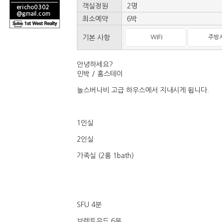
객실정원
2명
최소예약
6박
기본 사항
WIFI
주방
안녕하세요?
민박 / 홈스테이
놀스버나비 고급 하우스에서 지내시게 됩니다.
1인실
2인실
가족실 (2룸 1bath)
SFU 4분
브렌트우드 6분