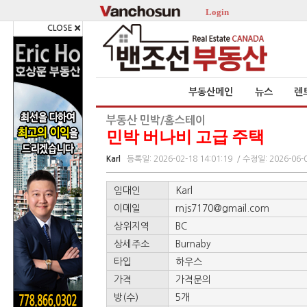
Login
CLOSE
부동산메인
뉴스
렌
부동산 민박/홈스테이
민박 버나비 고급 주택
Karl
등록일: 2026-02-18 14:01:19
/ 수정일: 2026-06-0
임대인
Karl
이메일
rnjs7170@gmail.com
상위지역
BC
상세주소
Burnaby
타입
하우스
가격
가격문의
방(수)
5개