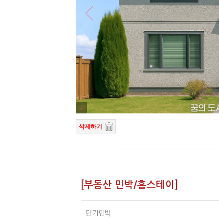
삭제하기
[부동산 민박/홈스테이]
단기민박