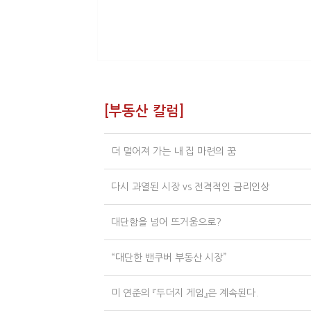
[부동산 칼럼]
더 멀어져 가는 내 집 마련의 꿈
다시 과열된 시장 vs 전격적인 금리인상
대단함을 넘어 뜨거움으로?
“대단한 밴쿠버 부동산 시장”
미 연준의 『두더지 게임』은 계속된다.