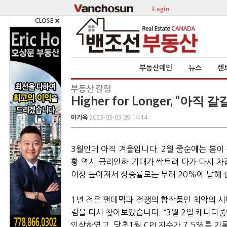
Login
CLOSE
부동산메인
뉴스
렌
부동산 칼럼
Higher for Longer, “아직
마기욱
2023-03-03 09:14:14
3월인데 아직 겨울입니다. 2월 중순에는 봄이
황 역시 금리인하 기대가 싹트려 다가 다시 차
이상 높아져서 상승률로는 무려 20%에 달해
1년 전은 팬데믹과 전쟁의 합작품인 최악의 
럼을 다시 찾아보았습니다. “3월 2일 캐나다
인상하였고, 당초1월 CPI 지수가 7.5%를