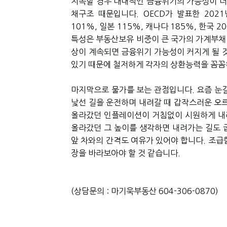
지속할 경우 대내적인 금융위기의 가능성이 더
채구조 때문입니다. OECD가 발표한 20
101%, 일본 115%, 캐나다 185%, 한국
특성은 부동산보유 비중이 큰 국가의 가계부채
상이 계속되면 금융위기 가능성이 커지게 될 
있기 때문에 철저하게 각자의 상환능력을 꼼꼼
마지막으로 물가를 보는 관점입니다. 요즘 눈
낯선 길을 운전하며 내려갈 때 갑작스러운 오르
올라갔던 인플레이션이 거침없이 시원하게 내
올라갔던 그 높이를 생각하면 내려가는 길도 
앞 차와의 간격도 여유가 있어야 합니다. 조
장을 바라보아야 할 것 같습니다.
(상담문의 : 마기욱부동산 604-306-0870)