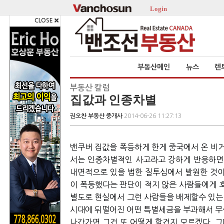
Login
CLOSE
부동산메인
뉴스
렌
부동산 칼럼
집값과 인종차별
권오찬 부동산 중개사
2014-06-26 11:27:13
밴쿠버 집값을 폭등하게 한게 중국에서 온 비
서는 인종차별적인 사고라고 강하게 반응하면
내면적으로 있을 법한 질투심에서 발원한 것
이 폭등했다는 판단이 적지 않은 사람들에게 
별도로 현실에서 그런 사람들을 배제할수 있는
시대에 뒤떨어진 어떤 특별세금을 부과해서 무
나간가면 그건 또 어떻게 할건지 모르겠다
.
그