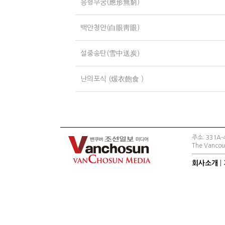
응형무궁(應形無窮)
백안청안(白眼靑眼)
설중송탄(雪中送炭)
난의포식 (煖衣飽食 )
주소: 331A-4
The Vancouv
회사소개
|