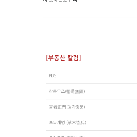
[부동산 칼럼]
PDS
창통무조(暢通無阻)
盲者正門(맹자정문)
초목개병 (草木皆兵)