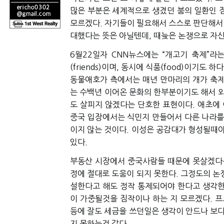
많은 부분은 세계적으로 생겼던 붐의 일환인 
모르겠다
.
자기들이 필요해서 스스로 판단해서
대했다는 뜻은 아닐텐데
,
때늦은 논쟁으로 자신
6
월
22
일자
CNN
뉴스에는 “개고기 축제”라
(friends)
이며
,
동시에 식품
(food)
이기도 하다
동물애호가 측에서는 매년 만마리의 개가 축
는 수백년 이어온 문화의 한부분이기도 해서 
도 살피지 않겠다는 단호한 표현이다
.
애초에 
중국 입장에서는 식민지 만들어서 다른 나라를
이지 않는 것이다
.
이성은 공감대가 형성될때
있다
.
부동산 시장에서 중국사람들 때문에 못살겠다는
정에 절대로 도움이 되지 못한다
.
그정도의 논
설한다고 해도 정작 통제되어야 한다고 생각한
이 가중될것을 짐작이나 하는 지 모르겠다
.
프
등에 잘도 세금을 쓰던일은 생각이 안드나 보
지 못하는것 같다
.