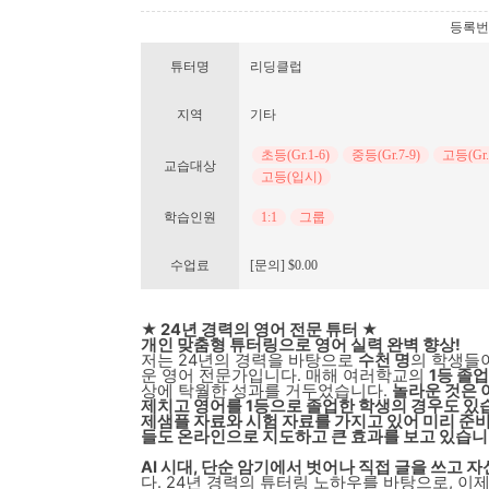
등록번호 :
튜터명
리딩클럽
지역
기타
초등(Gr.1-6)
중등(Gr.7-9)
고등(Gr.
교습대상
고등(입시)
학습인원
1:1
그룹
수업료
[문의] $0.00
★ 24년 경력의 영어 전문 튜터 ★
개인 맞춤형 튜터링으로 영어 실력 완벽 향상!
저는 24년의 경력을 바탕으로
수천 명
의 학생들
운 영어 전문가입니다. 매해 여러학교의
1등 졸
상에 탁월한 성과를 거두었습니다.
놀라운 것은 
제치고 영어를 1등으로 졸업한 학생의 경우도 있
제샘플 자료와 시험 자료를 가지고 있어 미리 준비
들도 온라인으로 지도하고 큰 효과를 보고 있습니
AI 시대, 단순 암기에서 벗어나 직접 글을 쓰고 자신
다. 24년 경력의 튜터링 노하우를 바탕으로, 