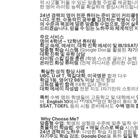
적 사고를 키울 수 있는 맞춤형 수업을 제공합니다
한 영어 라이팅 능력을 확실하게 향상시켜드립니
24년 경력의 영어 전문 튜터는 준비 없이 커리큘
니다. 또한, 수동적인 공부를 강요하는 학원식 수
의 수준과 목표에 맞춘 맞춤형 수업으로, 영어 
드리겠습니다. 믿을 수 있는 노하우와 체계적인 
주요 서비스
영어 4학년 ~ 12학년 튜터링
학교 숙제, 에세이, 대학 진학 에세이 및 IB/SSAT/I
맞춤형 학습 시스템
(Google Doc을 활용한
자기
대학 진학 및 유학 상담
라이팅 스킬 집중 훈련
(학생 스스로 글쓰기 능력 
온라인 화상 튜터링
(언제 어디서든 편리한 수업)
확실한 성적 향상 사례
UBC, U of T, 맥길대학, 미국명문
합격 다수
학급 1등, 영어12 98% 이상
성적 향상
고득점 플빈 합격
(대학 입시 준비)
대학 에세이 작성법
전문 지도 (자기만의 스토리
특히
수백 명의 학생들이 고등학교 및 대학에서
어,
English 10
에서 **78%**였던 학생이 튜터 
SSAT, TOEFL
등의 시험 준비에서도
수백 명의 
Why Choose Me?
맞춤형 수업
: 학생의 성향과 수준에 맞춘 밀착 수
효율적인 학습법
:
수업 + 매일 스스로 복습
시스템
24년 경력의 노하우
: 다양한 학습 자료와 경험
자기주도 학습 강조
:
Google Doc
을 통한
일일 학