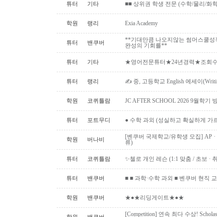
튜터
기타
■■ 상위권 학생 전문 (수학/물리/화학)
학원
랭리
Exia Academy
**기대만큼 나오지않는 썸머스쿨성
튜터
밴쿠버
완성의 기회를**
튜터
기타
★영어전문튜터★24년경력★조회수1위
튜터
랭리
✍ 중, 고등학교 English 에세이(Writ
학원
코퀴틀람
JC AFTER SCHOOL 2026 9월
튜터
포트무디
● 수학 과외 (성실하고 확실하게 가
[벤쿠버 국제학교/유학생 모집] AP · IB 
학원
버나비
류)
튜터
코퀴틀람
✨첼로 개인 레슨 (1:1 맞춤 / 초보 · 취미 ·
튜터
밴쿠버
■ ■ 과학·수학 과외 ■ 벤쿠버 현직 교사 (Uni
학원
밴쿠버
★●★리딩게이트★●★
[Competition] 연속 최다 수상! Schol