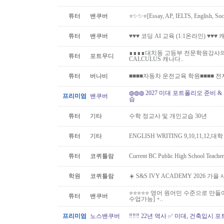
튜터
밴쿠버
⭐️✨✨⭐️[Essay, AP, IELTS, English,
튜터
밴쿠버
♥♥♥ 코딩 AI 교육 (1:1온라인) ♥♥
∎∎∎∎대치동 고등부 전문학원강사의 
튜터
포트무디
CALCULUS 캐나다..
튜터
버나비
■■■■자동차 운전교육 학원■■■■ 
◍◍◍ 2027 미대 포트폴리오 준비 
프리미엄
밴쿠버
습
튜터
기타
수학 정교사 및 개인교습 30년
튜터
기타
ENGLISH WRITING 9,10,11,12,대
튜터
코퀴틀람
Current BC Public High School Te
학원
코퀴틀람
☀️ S&S IVY ACADEMY 2026 가
⭐⭐⭐⭐⭐ 영어 원어민 수준으로 만들
튜터
밴쿠버
수업가능] +..
프리미엄
노스밴쿠버
‼️‼️‼️ 22년 역사 ✅ 미대, 건축입시 포