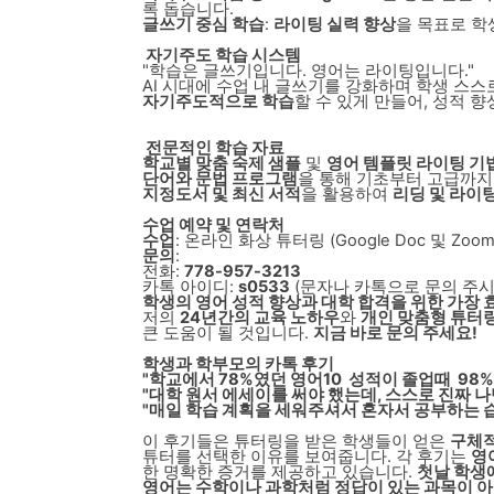
록 돕습니다.
글쓰기 중심 학습
:
라이팅 실력 향상
을 목표로 
자기주도 학습 시스템
"학습은 글쓰기입니다. 영어는 라이팅입니다."
AI 시대에 수업 내 글쓰기를 강화하며 학생 스
자기주도적으로 학습
할 수 있게 만들어, 성적 
전문적인 학습 자료
학교별 맞춤 숙제 샘플
및
영어 템플릿 라이팅 기
단어와 문법 프로그램
을 통해 기초부터 고급까지
지정도서 및 최신 서적
을 활용하여
리딩 및 라이
수업 예약 및 연락처
수업
: 온라인 화상 튜터링 (Google Doc 및 Zoo
문의
:
전화:
778-957-3213
카톡 아이디:
s0533
(문자나 카톡으로 문의 주시
학생의 영어 성적 향상과 대학 합격을 위한 가장 
저의
24년간의 교육 노하우
와
개인 맞춤형 튜터
큰 도움이 될 것입니다.
지금 바로 문의 주세요!
학생과 학부모의 카톡 후기
"학교에서 78%였던 영어10 성적이 졸업때 98%
"대학 원서 에세이를 써야 했는데, 스스로 진짜 나
"매일 학습 계획을 세워주셔서 혼자서 공부하는 
이 후기들은 튜터링을 받은 학생들이 얻은
구체적
튜터를 선택한 이유를 보여줍니다. 각 후기는
영
한 명확한 증거를 제공하고 있습니다.
첫날 학생
영어는 수학이나 과학처럼 정답이 있는 과목이 아