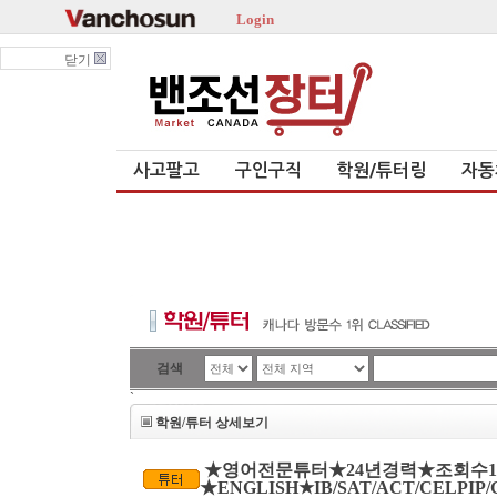
Login
닫기
사고팔고
구인구직
학원/튜터링
자동
검색
`
학원/튜터 상세보기
★영어전문튜터★24년경력★조회수1위
★ENGLISH★IB/SAT/ACT/CELPIP/GL