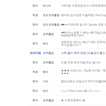
튜터
버나비
*대치동 수학전문강사 수학전문튜터 
학원
포트코퀴틀람
밴아트 입시전문 미술학원 | Port Coquitla
튜터
포트코퀴틀람
■■ ● 미국대학 및 AP Calculus 전문
♥️❤피아노전문 1:1레슨 #RCM실
튜터
코퀴틀람
#예배반주#CCM #..
전문적인 피아노 레슨* UBC 연주과
튜터
써리
두가능합니다 ^^
프리미엄
코퀴틀람
수학 물리 화학 전문 [서울공대 출신
튜터
코퀴틀람
드럼 무료 트라이얼 레슨 합니다
★★★ 리딩스타 - Hip한 라이팅 - 폭발하
학원
랭리
★★★
튜터
기타
왕초보에서 프랑스어 TCF 6개월만
튜터
써리
♪♪♪♪♪ Flute Lesson 합니다 ♪♪♪♪♪
튜터
코퀴틀람
★ 수학전문튜터 ★