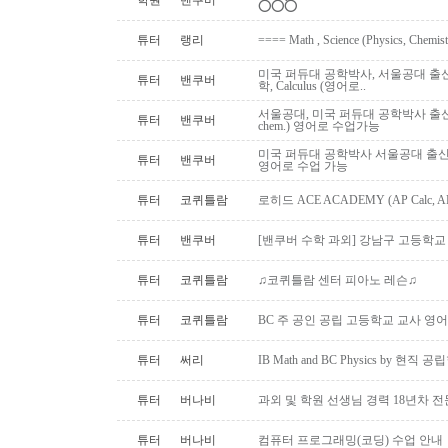
학원
밴쿠버
⭕️⭕️⭕️
튜터
랭리
==== Math , Science (Physics, Chemis
미국 퍼듀대 공학박사, 서울공대 출신:
튜터
밴쿠버
학, Calculus (영어로..
서울공대, 미국 퍼듀대 공학박사 출신: AP,I
튜터
밴쿠버
chem.) 영어로 수업가능
미국 퍼듀대 공학박사 서울공대 출신, 대
튜터
밴쿠버
영어로 수업 가능
튜터
코퀴틀람
로히드 ACE ACADEMY (AP Calc, AP S
튜터
밴쿠버
[밴쿠버 수학 과외] 강남구 고등학교 수
튜터
코퀴틀람
♫코퀴틀람 센터 피아노 레슨♫
튜터
코퀴틀람
BC 주 공인 공립 고등학교 교사 영어
튜터
써리
IB Math and BC Physics by 현직 
튜터
버나비
과외 및 학원 선생님 경력 18년차 
튜터
버나비
컴퓨터 프로그래밍(코딩) 수업 안내