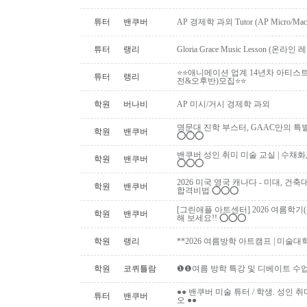
튜터
밴쿠버
AP 경제학 과외 Tutor (AP Micro/Macro 
튜터
랭리
Gloria Grace Music Lesson (
⭐⭐애니메이션 업계 14년차 아티스
튜터
랭리
전&오후반)모집⭐⭐
학원
버나비
AP 미시/거시 경제학 과외
명문대 진학 부스터, GAAC만의 특별 과외활동!
학원
밴쿠버
⭕️⭕️⭕️
밴쿠버 성인 취미 미술 교실 | 수채화
학원
밴쿠버
⭕️⭕️⭕️
2026 미국 영국 캐나다 - 미대, 건
학원
밴쿠버
합격비법 ⭕️⭕️⭕️
[그린애플 아트센터] 2026 여름학기
학원
밴쿠버
해 보세요!! ⭕️⭕️⭕️
학원
랭리
**2026 여름방학 아트캠프 | 미술대
학원
코퀴틀람
❶❶여름 방학 특강 및 디베이트 수업
●● 밴쿠버 미술 튜터 / 학생. 성인 취미 미
튜터
밴쿠버
오 ●●