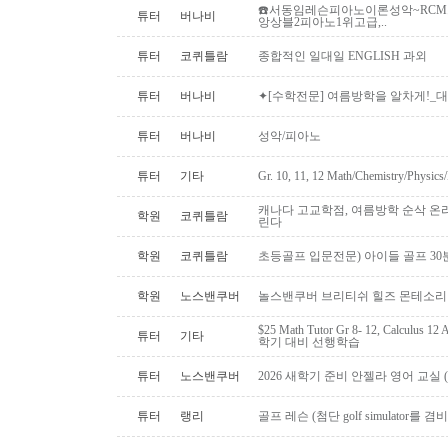
☎️서동임레슨피아노이론성악~RCM스
튜터
버나비
앙상블2피아노1위고급,..
튜터
코퀴틀람
종합적인 일대일 ENGLISH 과외
튜터
버나비
✦[수학전문] 여름방학을 알차게!_대학
튜터
버나비
성악/피아노
튜터
기타
Gr. 10, 11, 12 Math/Chemistry/Physi
캐나다 고교학점, 여름방학 순삭 온
학원
코퀴틀람
린다
학원
코퀴틀람
초등골프 입문전문) 아이들 골프 30
학원
노스밴쿠버
놀스밴쿠버 브리티쉬 힐즈 몬테소리 
$25 Math Tutor Gr 8- 12, Calculu
튜터
기타
학기 대비 선행학습
튜터
노스밴쿠버
2026 새학기 준비 안젤라 영어 교실 ( O
튜터
랭리
골프 레슨 (첨단 golf simulator를