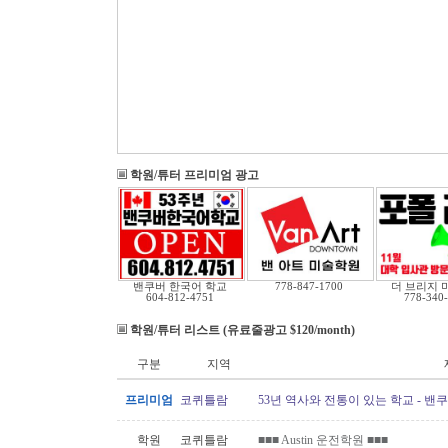
학원/튜터 프리미엄 광고
밴쿠버 한국어 학교
778-847-1700
더 브리지 
604-812-4751
778-340
학원/튜터 리스트 (유료줄광고 $120/month)
구분
지역
프리미엄
코퀴틀람
53년 역사와 전통이 있는 학교 - 밴
학원
코퀴틀람
■■■ Austin 운전학원 ■■■