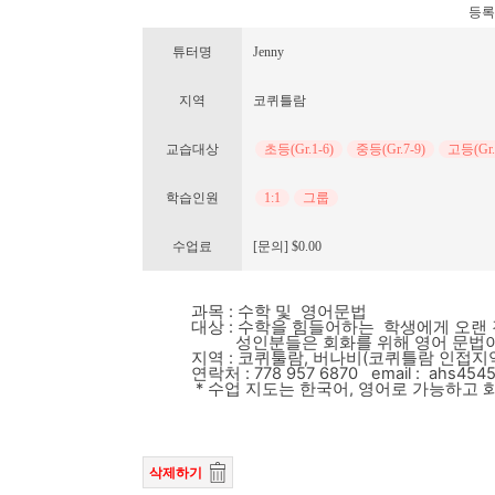
등록번호
튜터명
Jenny
지역
코퀴틀람
교습대상
초등(Gr.1-6)
중등(Gr.7-9)
고등(Gr.
학습인원
1:1
그룹
수업료
[문의] $0.00
과목 : 수학 및 영어문법
대상 : 수학을 힘들어하는 학생에게 오랜 
성인분들은 회화를 위해 영어 문법이 필요
지역 : 코퀴툴람, 버나비(코퀴틀람 인접지
연락처 : 778 957 6870 email : ahs4545
* 수업 지도는 한국어, 영어로 가능하고 
삭제하기