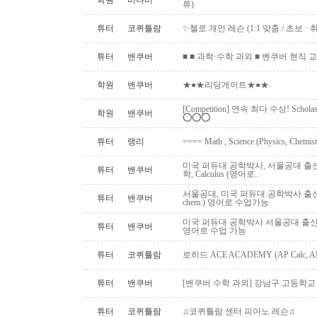
학원
버나비
류)
튜터
코퀴틀람
✨첼로 개인 레슨 (1:1 맞춤 / 초보 · 취미 ·
튜터
밴쿠버
■ ■ 과학·수학 과외 ■ 벤쿠버 현직 교사 (Uni
학원
밴쿠버
★●★리딩게이트★●★
[Competition] 연속 최다 수상! Schol
학원
밴쿠버
⭕️⭕️⭕️
튜터
랭리
==== Math , Science (Physics, Chemis
미국 퍼듀대 공학박사, 서울공대 출신:
튜터
밴쿠버
학, Calculus (영어로..
서울공대, 미국 퍼듀대 공학박사 출신: AP,I
튜터
밴쿠버
chem.) 영어로 수업가능
미국 퍼듀대 공학박사 서울공대 출신, 대
튜터
밴쿠버
영어로 수업 가능
튜터
코퀴틀람
로히드 ACE ACADEMY (AP Calc, AP S
튜터
밴쿠버
[밴쿠버 수학 과외] 강남구 고등학교 수
튜터
코퀴틀람
♫코퀴틀람 센터 피아노 레슨♫