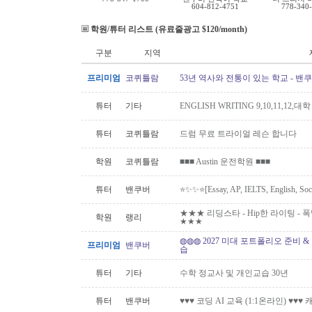
604-812-4751
778-340
학원/튜터 리스트 (유료줄광고 $120/month)
구분
지역
프리미엄
코퀴틀람
53년 역사와 전통이 있는 학교 - 밴
튜터
기타
ENGLISH WRITING 9,10,11,12,대
튜터
코퀴틀람
드럼 무료 트라이얼 레슨 합니다
학원
코퀴틀람
■■■ Austin 운전학원 ■■■
튜터
밴쿠버
⭐️✨✨⭐️[Essay, AP, IELTS, English,
★★★ 리딩스타 - Hip한 라이팅 - 폭발하
학원
랭리
★★★
◍◍◍ 2027 미대 포트폴리오 준비 
프리미엄
밴쿠버
습
튜터
기타
수학 정교사 및 개인교습 30년
튜터
밴쿠버
♥♥♥ 코딩 AI 교육 (1:1온라인) ♥♥