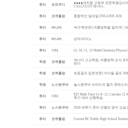
∎∎∎∎대치동 고등부 전문학원강사의 
튜터
포트무디
CALCULUS 캐나다..
튜터
코퀴틀람
종합적인 일대일 ENGLISH 과외
튜터
버나비
✦[수학전문] 여름방학을 알차게!_대학
튜터
버나비
성악/피아노
튜터
기타
Gr. 10, 11, 12 Math/Chemistry/Physi
캐나다 고교학점, 여름방학 순삭 온
학원
코퀴틀람
린다
학원
코퀴틀람
초등골프 입문전문) 아이들 골프 30
학원
노스밴쿠버
놀스밴쿠버 브리티쉬 힐즈 몬테소리 
$25 Math Tutor Gr 8- 12, Calculu
튜터
기타
학기 대비 선행학습
튜터
노스밴쿠버
2026 새학기 준비 안젤라 영어 교실 ( O
튜터
코퀴틀람
Current BC Public High School Te