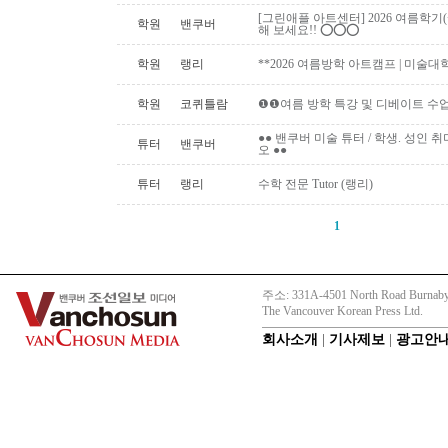
[그린애플 아트센터] 2026 여름학기
학원
밴쿠버
해 보세요!! ⭕️⭕️⭕️
학원
랭리
**2026 여름방학 아트캠프 | 미술대
학원
코퀴틀람
❶❶여름 방학 특강 및 디베이트 수업
●● 밴쿠버 미술 튜터 / 학생. 성인 취미 미
튜터
밴쿠버
오 ●●
튜터
랭리
수학 전문 Tutor (랭리)
1
주소: 331A-4501 North Road Burnaby
The Vancouver Korean Press Ltd.
회사소개
|
기사제보
|
광고안