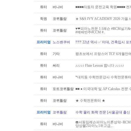
튜터
버나비
■■■■자동차 운전교육 학원■■■■ 
학원
코퀴틀람
☀️ S&S IVY ACADEMY 2026 가
♥️❤피아노전문 1:1레슨 #RCM실
튜터
코퀴틀람
#예배반주#CCM #..
프리미엄
노스밴쿠버
‼️‼️‼️ 22년 역사 ✅ 미대, 건축입시 포
튜터
기타
왕초보에서 프랑스어 TCF 6개월만
튜터
써리
♪♪♪♪♪ Flute Lesson 합니다 ♪♪♪♪♪
튜터
버나비
*대치동 수학전문강사 수학전문튜터 
튜터
포트코퀴틀람
■■ ● 미국대학 및 AP Calculus 전문
튜터
코퀴틀람
★ 수학전문튜터 ★
프리미엄
코퀴틀람
수학 물리 화학 전문 [서울공대 출신
☎️서동임레슨피아노이론성악~RCM스
튜터
버나비
앙상블2피아노1위고급,..