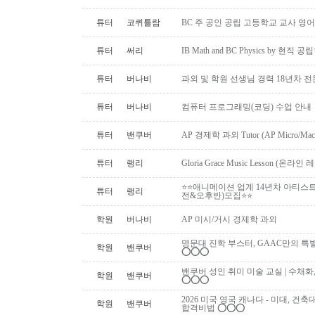
튜터
코퀴틀람
BC 주 공인 공립 고등학교 교사 영어
튜터
써리
IB Math and BC Physics by 현직 
튜터
버나비
과외 및 학원 선생님 경력 18년차 
튜터
버나비
컴퓨터 프로그래밍(코딩) 수업 안내
튜터
밴쿠버
AP 경제학 과외 Tutor (AP Micro/Macro 
튜터
랭리
Gloria Grace Music Lesson (
⭐⭐애니메이션 업계 14년차 아티스
튜터
랭리
전&오후반)모집⭐⭐
학원
버나비
AP 미시/거시 경제학 과외
명문대 진학 부스터, GAAC만의 특별 과외활동!
학원
밴쿠버
⭕️⭕️⭕️
밴쿠버 성인 취미 미술 교실 | 수채화
학원
밴쿠버
⭕️⭕️⭕️
2026 미국 영국 캐나다 - 미대, 건
학원
밴쿠버
합격비법 ⭕️⭕️⭕️