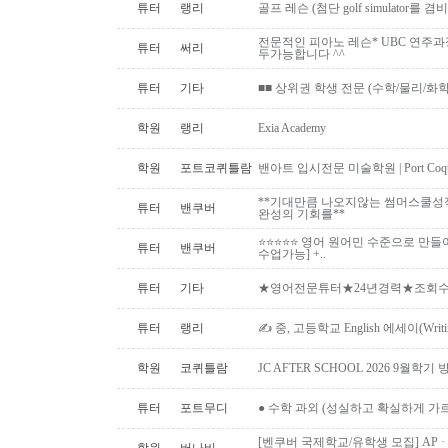
튜터
랭리
골프 레슨 (첨단 golf simulator를
전문적인 피아노 레슨* UBC 연주과
튜터
써리
두가능합니다 ^^
튜터
기타
■■ 상위권 학생 전문 (수학/물리/화학)
학원
랭리
Exia Academy
학원
포트코퀴틀람
밴아트 입시전문 미술학원 | Port Coquitlam
**기대만큼 나오지않는 썸머스쿨성
튜터
밴쿠버
완성의 기회를**
⭐⭐⭐⭐⭐ 영어 원어민 수준으로 만들
튜터
밴쿠버
수업가능] +..
튜터
기타
★영어전문튜터★24년경력★조회수1위
튜터
랭리
✍ 중, 고등학교 English 에세이(Writ
학원
코퀴틀람
JC AFTER SCHOOL 2026 9월
튜터
포트무디
● 수학 과외 (성실하고 확실하게 가
[벤쿠버 국제학교/유학생 모집] AP · IB 