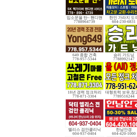
입소문을 탄~ 핸디맨
한인 가라지 도
7788964739
604-230-6831
649 종합 건축
승리 가드닝
778-957-5344
7788992147
18년 경력 정크처리
778-871-3304
7789516244
엘리스 검안클리닉
한남안경
604-937-0404
604-420-1000