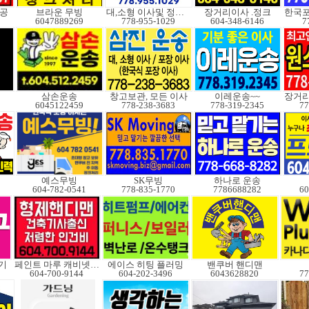
성공
브라운 무빙
대,소형 이사및 정크처
장거리이사 .정크
6047889269
778-955-1029
604-348-6146
7
삼손운송
창고보관, 모든 이사
이레운송~~
6045122459
778-238-3683
778-319-2345
77
예스무빙
SK무빙
하나로 운송
604-782-0541
778-835-1770
7786688282
60
기
페인트 마루 캐비넷코팅
에이스 히팅 플러밍
밴쿠버 핸디맨
604-700-9144
604-202-3496
6043628820
77