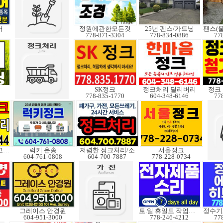
어
정원에관한모든것
25년 펜스/가드닝
778-871-3304
778-834-0886
77
SK정크
정크처리 딜리버리
정크 
778-835-1770
604-348-6146
77
대형트럭 보유,창고보관
럭키 운송
저렴한 정크처리/소
서울정크
604-761-0808
604-700-7887
778-228-0734
그레이스 안경원
토.일 휴일도 작업가능
604-951-3000
778-246-4212
77