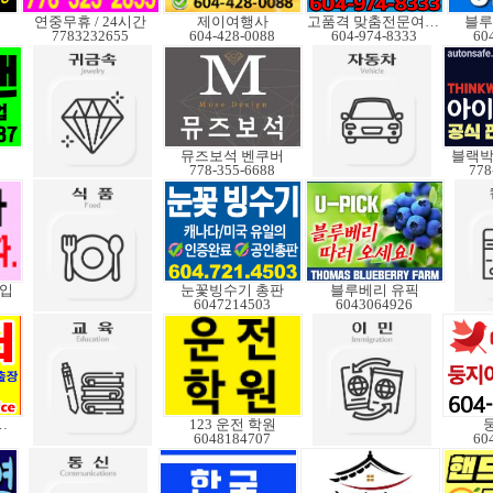
연중무휴 / 24시간
제이여행사
고품격 맞춤전문여행사
블루
7783232655
604-428-0088
604-974-8333
60
뮤즈보석 벤쿠버
블랙박
778-355-6688
778
매입
눈꽃빙수기 총판
블루베리 유픽
6047214503
6043064926
스크탑 수리
123 운전 학원
6048184707
60