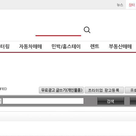
튜터링
자동차매매
민박/홈스테이
렌트
부동산매매