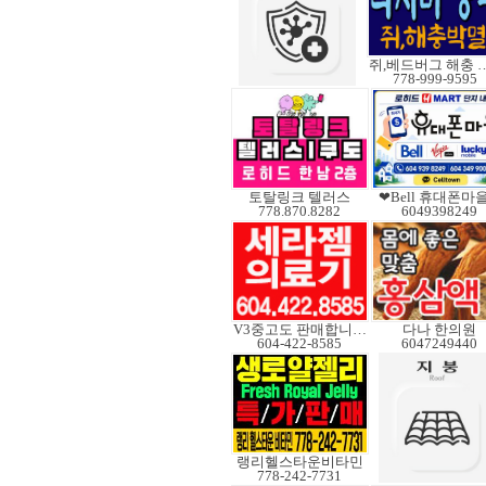
쥐,베드버그 
778-999-9595
토탈링크 텔러스
❤Bell 휴대폰마
778.870.8282
6049398249
V3중고도 판매합니다.
다나 한의원
604-422-8585
6047249440
랭리헬스타운비타민
778-242-7731