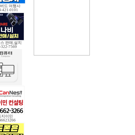
버드 여행사
4-421-0101
스 판매,설치
-322-7569
둥지이민
46623266