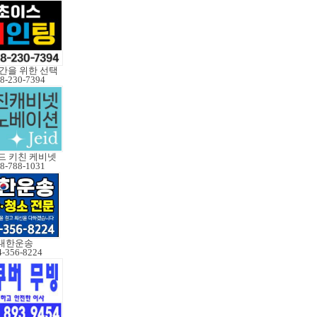
간을 위한 선택
8-230-7394
드 키친 케비넷
8-788-1031
대한운송
4-356-8224