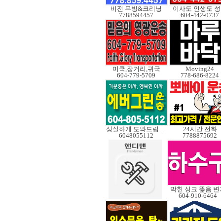
비전 무빙&크리닝
이사도 인생도 
7788594457
604-442-0737
미쿡,장거리,귀국
Moving24
604-779-5709
778-686-8224
성실하게 도와드립니다
24시간 전화
6048055112
7788875692
막힌 싱크 뚫음 변
604-910-6464