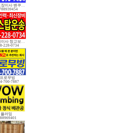
한국포장이사 밴쿠버무빙
788939454
장거리이사 창고보관정크
8-228-0734
프로무빙
4-700-7887
플러밍
88969401