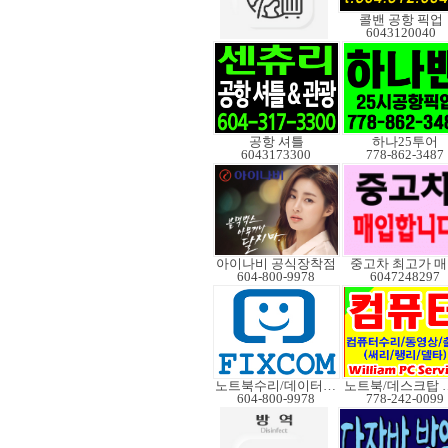
콜밴 공항 픽업
6043120040
공항 셔틀
하나25투어
6043173300
778-862-3487
아이나비 공식장착점
중고차 최고가 
604-800-9978
6047248297
노트북수리/데이터복구
노트북/데
604-800-9978
778-242-0099