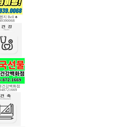
렌지 Bell ♣
49390068
데건강백화점
048721669