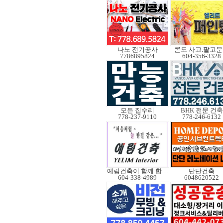
나노 전기공사
콘도 사고.팔고
7786895824
604-356-3328
모든 집수리
BHK 전문 건축
778-237-9110
778-246-6132
예림건축이 함께 합니다
단단건축
604-338-4989
6048620522