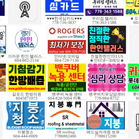
해충 박멸
♥♥♥한국심카드♥♥♥
우리집 텔러스
♣ 오
778-716-3837
778-363-1588
60
을❤
가까운 한인 텔러스쿠도
인터넷/모바일
친절한한인TELUS
604-802-2134
604-729-7130
★인터넷+크레딧★
길포드 한방의원
밴쿠버 녹용 센터
밴쿠버치유상담센터
롯
6045871075
604-828-5004 카톡 Elkcanada
778-984-8752
6
지붕청소
SR roofing
레드실자격증 보유업체
604-444-0009
7786882486
7788615200