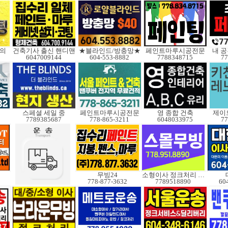
문의
건축기사 출신 핸디맨
★블라인드/방충망★
페인트마루시공전문
내 공
6047009144
604-553-8882
7788348715
77
스페셜 세일 중
페인트마루시공전문
영 종합 건축
제이
7789385687
778-865-3211
6048033975
77
무빙24
소형이사 정크처리 무빙
778-877-3632
7789518890
60