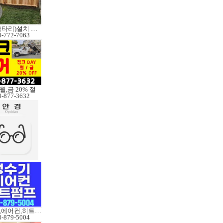
펜스(울타리)설치 수리
8-772-7063
월,금 20% 절
8-877-3632
정수기,에어컨,히트펌프
8-879-5004