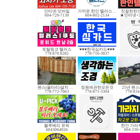
인터넷/모바일
가까운 한인 텔러스쿠도
친절한한인
604-729-7130
604-802-2134
★인터넷+
토탈링크 텔러스
♥♥♥한국심카드♥♥♥
778.870.8282
778-716-3837
펜스(울타리)설치 수리
정원에관한모든것
25년 펜
778-772-7063
778-871-3304
778-834
블루베리 유픽
한인 가라
6043064926
604-230