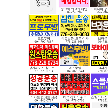
중고차 최고가 매입
아이나비 공
6047248297
604-800
프로무빙
창고보관, 모든 이사
브라운
604-700-7887
778-238-3683
604788
장거리이사 창고보관정크
예스무빙
24시간
778-228-0734
604-782-0541
778887
이사도 인생도 성공
미쿡,장거리,귀국
604-442-0737
604-779-5709
778951