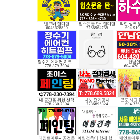
밴쿠버 핸디맨
입소문을 탄~ 핸디맨
막힌 싱크 
6043628820
7788964739
604-910
정수기,에어컨,히트펌프
한남
778-879-5004
604-420
내 공간을 위한 선택
나노 전기공사
콘도 사고
778-230-7394
7786895824
604-356
페인트마루시공전문
예림건축이 함께 합니다
페인트마루