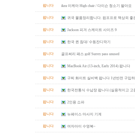
팝니다
ikea 이케아 High chair / 다이슨 청소기 팔아요
팝니다
귀국 물품정리합니다. 컴프프로 책상외 좋
니다.
팝니다
Jackson 피겨 스케이트 사이즈 9
팝니다
한국 퀸 침대/ 수동잔디깍기
팝니다
골프써리 패스 golf Surrey pass unused
팝니다
MacBook Air (13-inch, Early 2014) 팝니다
팝니다
구찌 화이트 실비백 팝니다 1년반전 구입하고
본 가방이에요 정품!!!!
팝니다
한국전통식 수납장 팝니다 (실용적이고 고
팝니다
2인용 쇼파
팝니다
뉴페이스 마사지 기계
팝니다
여자아이 수영복~