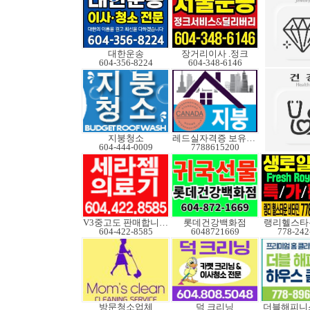
대한운송
장거리이사 .정크
604-356-8224
604-348-6146
지붕청소
레드실자격증 보유업체
604-444-0009
7788615200
V3중고도 판매합니다.
롯데건강백화점
랭리헬스타
604-422-8585
6048721669
778-242
방문청소업체
덕 크리닝
더블해피니