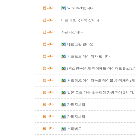
팝니다
Wine Rack팝니다
삽니다
어린이 한국사책 삽니다
삽니다
자전거삽니다
팝니다
테팔그릴 팔아요
팝니다
컴프프로 책상 의자 팝니다.
팝니다
(박스안뜯은 새 아이패드)아이패드 IPad 9.7
팝니다
서랍장.접이식 라운드 테이블 .하이체어2개
팝니다
일본 고급 가죽 초등학생 가방 판매합니다.
팝니다
가라지세일
팝니다
가라지세일
팝니다
소파베드