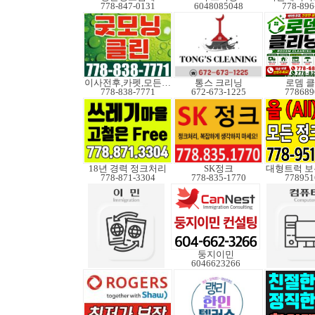
778-847-0131
6048085048
778-896
이사전후,카펫,모든청소
통스 크리닝
로뎀 
778-838-7771
672-673-1225
778689
18년 경력 정크처리
SK정크
778-871-3304
778-835-1770
778951
둥지이민
6046623266