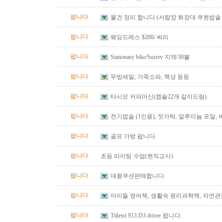
팝니다
물건 정리 합니다 (서랍장 화장대 쿠첸밥
솥 등등)
팝니다
웨딩드레스 $200/ 써리
팝니다
Stationary bike/Surrey 지역/30불
팝니다
무빙세일; 가죽소파, 책상 등등
팝니다
타시모 커피머신(캡슐22개 같이드림)
팝니다
전기밥솥 (1인용), 젓가락, 알루미늄 포일, 비
지퍼백, 커피 필터..
팝니다
골프 가방 팝니다
팝니다
초등 라이팅 수업(현직교사)
팝니다
대왕쿠션판매합니다.
팝니다
아이들 영어책, 생활속 원리과학책, 자연관
다.
팝니다
Titleist 913 D3 driver 팝니다.