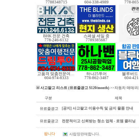
7788348715
604-338-4989
778-865
BHK 전문 건축
스페셜 세일 중
778-246-6132
7789385687
고품격 맞춤전문여행사
하나25투어
블루버드
604-974-8333
778-862-3487
604-421
사고팔고 리스트 (유료줄광고 $120/month)
>>자동차 매매/
구분
제목
[공지] 사고팔고 이용수칙 및 금지 물품 안내
유료줄광고
유료줄광고
전문적이고 신뢰받는 청소 업체 - 로뎀 클리닝
팝니다
사랍장판매합니다.