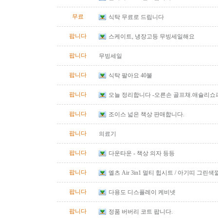
무료
식탁 무료로 드립니다
팝니다
스케이트, 냉장고등 무빙세일해요
팝니다
무빙세일
팝니다
식탁 팔아요 40불
팝니다
오늘 정리합니다 -오른손 골프채.애슐리쇼
팝니다
조이스 넓은 책상 판매합니다.
팝니다
의료기
팝니다
다운타운 - 책상 의자 등등
팝니다
엘츠 Air 3in1 멀티 힙시트 / 아기띠 그린색
팝니다
다용도 디스플레이 케비넷
팝니다
정품 버버리 코트 팝니다.