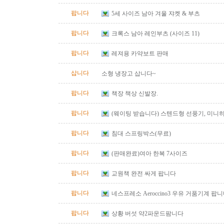
팝니다
5세 사이즈 남아 겨울 쟈켓 & 부츠
팝니다
크록스 남아 레인부츠 (사이즈 11)
팝니다
레져용 카약보트 판매
삽니다
소형 냉장고 삽니다~
팝니다
책장 책상 신발장.
팝니다
(웨이팅 받습니다) 스텐드형 선풍기, 미니히
퇴치기 (집), 접이식 의자,..
팝니다
침대 스프링박스(무료)
팝니다
(판매완료)여아 한복 7사이즈
팝니다
교원책 완전 싸게 팝니다
팝니다
네스프레소 Aeroccino3 우유 거품기계 팝
팝니다
상황 버섯 약2파운드팜니다