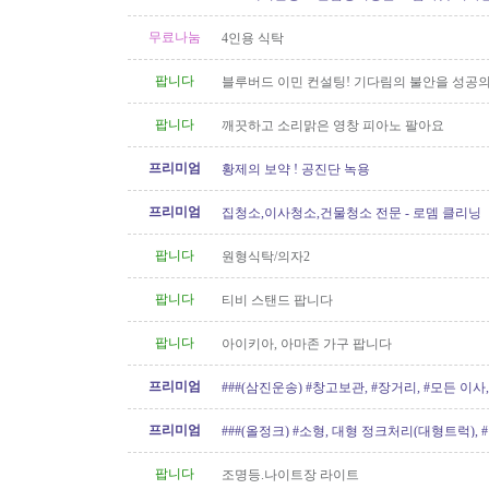
소/파워워시/대청소/유리청소
무료나눔
4인용 식탁
팝니다
블루버드 이민 컨설팅! 기다림의 불안을 성공의
팝니다
깨끗하고 소리맑은 영창 피아노 팔아요
프리미엄
황제의 보약 ! 공진단 녹용
프리미엄
집청소,이사청소,건물청소 전문 - 로뎀 클리닝
팝니다
원형식탁/의자2
팝니다
티비 스탠드 팝니다
팝니다
아이키아, 아마존 가구 팝니다
프리미엄
###(삼진운송) #창고보관, #장거리, #모든 이사, 
프리미엄
###(올정크) #소형, 대형 정크처리(대형트럭),
###
팝니다
조명등.나이트장 라이트