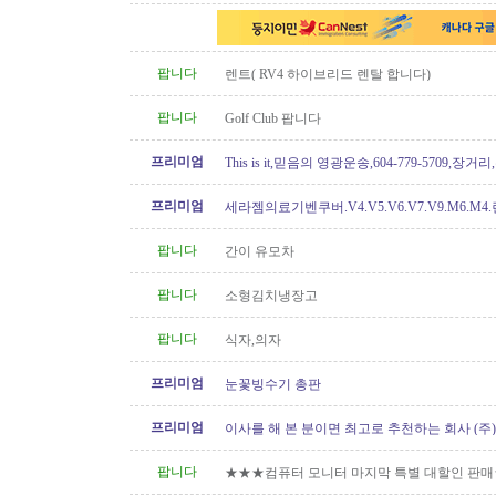
팝니다
렌트( RV4 하이브리드 렌탈 합니다)
팝니다
Golf Club 팝니다
프리미엄
This is it,믿음의 영광운송,604-779-5709,장거
프리미엄
세라젬의료기벤쿠버.V4.V5.V6.V7.V9.M6.M4
개월무이자할부)판매중
팝니다
간이 유모차
팝니다
소형김치냉장고
팝니다
식자,의자
프리미엄
눈꽃빙수기 총판
프리미엄
이사를 해 본 분이면 최고로 추천하는 회사 (주
[정크처리.이사전후 청소]
팝니다
★★★컴퓨터 모니터 마지막 특별 대할인 판