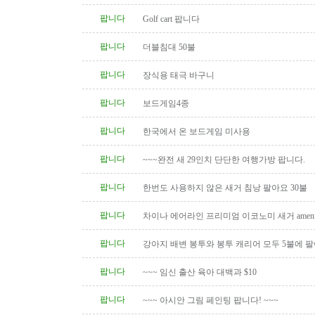
팝니다
Golf cart 팝니다
팝니다
더블침대 50불
팝니다
장식용 태극 바구니
팝니다
보드게임4종
팝니다
한국에서 온 보드게임 미사용
팝니다
~~~완전 새 29인치 단단한 여행가방 팝니다.
팝니다
한번도 사용하지 않은 새거 침낭 팔아요 30불
팝니다
차이나 에어라인 프리미엄 이코노미 새거 amenity
팝니다
강아지 배변 봉투와 봉투 캐리어 모두 5불에 
팝니다
~~~ 임신 출산 육아 대백과 $10
팝니다
~~~ 아시안 그림 페인팅 팝니다! ~~~