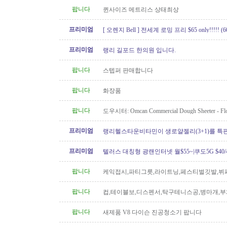
팝니다
퀸사이즈 메트리스 상태최상
프리미엄
[ 오렌지 Bell ] 전세계 로밍 프리 $65 only!!!!! (60
프리미엄
랭리 길포드 한의원 입니다.
팝니다
스텝퍼 판매합니다
팝니다
화장품
팝니다
도우시터: Omcan Commercial Dough Sheeter - Flo
Like New
프리미엄
랭리헬스타운비타민이 생로얄젤리(3+1)를 특
프리미엄
텔러스 대칭형 광랜인터넷 월$55~|쿠도5G $40/4
604.834.1004 친절한 한인 TELUS
팝니다
케익접시,파티그릇,라이트닝,페스티벌깃발,뷔
망치
팝니다
컵,테이블보,디스펜서,탁구테니스공,병마개,부
궁화뱃지
팝니다
새제품 V8 다이슨 진공청소기 팝니다