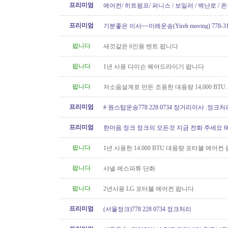
프리미엄
에어컨/ 히트펌프/ 퍼니스 / 보일러 / 벽난로 / 
신규설치 전문! TSBC License..
프리미엄
기분좋은 이사~~이레운송(Yireh moving) 778-319
팝니다
새것같은 6인용 텐트 팝니다
팝니다
1년 사용 다이슨 헤어드라이기 팝니다
팝니다
저소음설계로 만든 조용한 대용량 14,000 BTU
컨 팝니다
프리미엄
# 원스탑운송778 228 0734 장거리이사 .정크
프리미엄
한마음 정크 정크의 모든것 지금 전화 주세요 604 
팝니다
1년 사용헌 14.000 BTU 대용량 포터블 에어컨
팝니다
샤넬 에스파튜 단화
팝니다
2년사용 LG 포터블 에어컨 팝니다
프리미엄
(서울정크)778 228 0734 정크처리