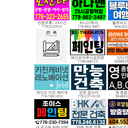
연중무휴 / 24시간
하나25투어
블루버드
7783232655
778-862-3487
604-421
페인트마루시공전문
단단
7788348715
604862
제이드 키친 케비넷
모든 집수리
영 종합
778-788-1031
778-237-9110
604803
내 공간을 위한 선택
BHK 전문 건축
★블라인드