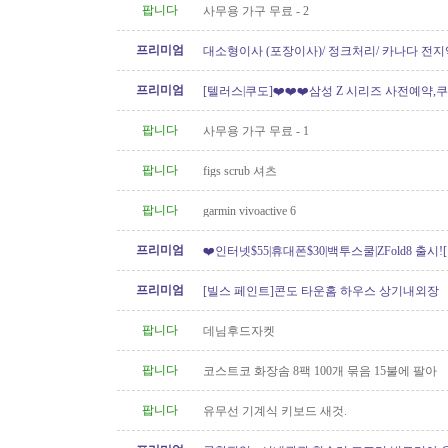
팝니다
사무용 가구 무료 - 2
프리미엄
대소형이사 (포장이사)/ 정크처리/ 카나다 전지
운송)
프리미엄
[텔러스|쿠도]❤️❤️❤️삼성 Z 시리즈 사전예약,쿠
// 텔러스 인터넷 가입시..
팝니다
사무용 가구 무료 - 1
팝니다
figs scrub 셔츠
팝니다
garmin vivoactive 6
프리미엄
❤️인터넷$55|휴대폰$30|백투스쿨|ZFold8 출시
도]
프리미엄
[빌스 페인트]콘도 타운홈 하우스 상기내외장
팝니다
데님후드자켓
팝니다
코스트코 화장솜 8팩 100개 묶음 15불에 팔아
팝니다
유무선 기계식 키보드 새것.