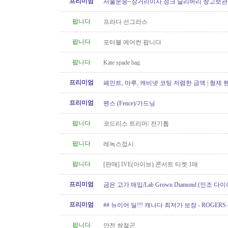
프리미엄
서울운송~장거리이사 정크 딜리버리 창고보관 60
6146
팝니다
프라다 선그라스
팝니다
포터블 에어컨 팝니다
팝니다
Kate spade bag
프리미엄
페인트, 마루, 캐비넷 코팅 저렴한 금액 | 형제
프리미엄
펜스 (Fence)/가드닝
팝니다
코드리스 트리머/ 전기톱
팝니다
레녹스접시.
팝니다
[판매] IVE(아이브) 콘서트 티켓 1매
프리미엄
금은 고가 매입/Lab Grown Diamond (인조 다이
아/웨딩 쥬얼리// 재셋팅/ 아기..
프리미엄
## 뉴이어 딜!!! 캐나다 최저가 보장 - ROGERS 
Internet/핸드폰 프로모션!!!
팝니다
안전 쌍절곤