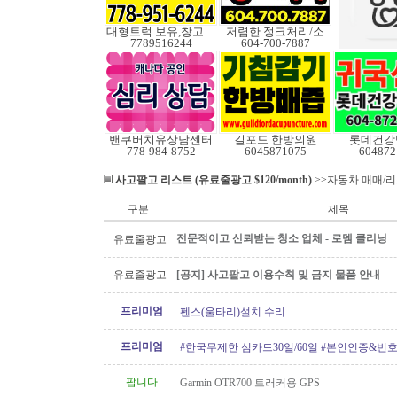
대형트럭 보유,창고보관
저렴한 정크처리/소
7789516244
604-700-7887
밴쿠버치유상담센터
길포드 한방의원
롯데건강
778-984-8752
6045871075
604872
사고팔고 리스트 (유료줄광고 $120/month)
>>자동차 매매/
구분
제목
전문적이고 신뢰받는 청소 업체 - 로뎀 클리닝
유료줄광고
유료줄광고
[공지] 사고팔고 이용수칙 및 금지 물품 안내
프리미엄
펜스(울타리)설치 수리
프리미엄
#한국무제한 심카드30일/60일 #본인인증&번
팝니다
Garmin OTR700 트러커용 GPS