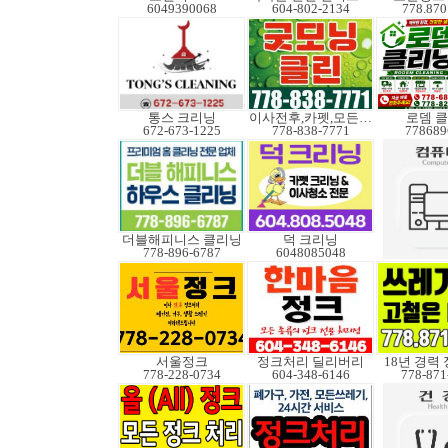
6049390068
604-802-2134
778.870
통스 크리닝
이사전후,카펫,모든청소
로뎀 
672-673-1225
778-838-7771
778689
더블해피니스 클리닝
덕 크리닝
778-896-6787
6048085048
서울정크
정크처리 딜리버리
18년 경력
778-228-0734
604-348-6146
778-871