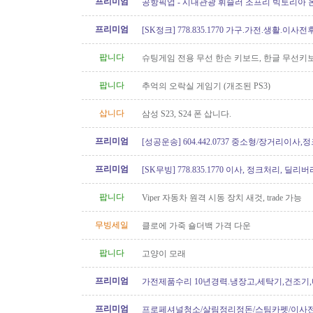
프리미엄
공항픽업 - 시내관광 휘슬러 조프리 빅토리아 온
24시간 운행 778-323-2655
프리미엄
[SK정크] 778.835.1770 가구.가전.생활.이
팝니다
슈팅게임 전용 무선 한손 키보드, 한글 무선키
원함
팝니다
추억의 오락실 게임기 (개조된 PS3)
삽니다
삼성 S23, S24 폰 삽니다.
프리미엄
[성공운송] 604.442.0737 중소형/장거리이사
버리
프리미엄
[SK무빙] 778.835.1770 이사, 정크처리, 딜리버
팝니다
Viper 자동차 원격 시동 장치 새것, trade 가능
무빙세일
클로에 가죽 숄더백 가격 다운
팝니다
고양이 모래
프리미엄
가전제품수리 10년경력.냉장고,세탁기,건조기
지수리,설치-
프리미엄
프로페셔널청소/살림정리정돈/스팀카펫/이사