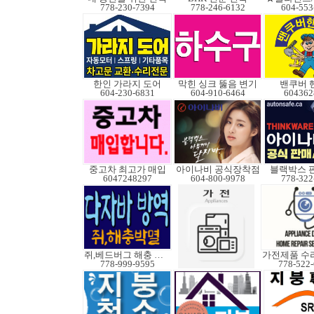
778-230-7394
778-246-6132
604-553
한인 가라지 도어
막힌 싱크 뚫음 변기
밴쿠버 
604-230-6831
604-910-6464
604362
중고차 최고가 매입
아이나비 공식장착점
블랙박스 
6047248297
604-800-9978
778-322
쥐,베드버그 해충 박멸
778-999-9595
778-522