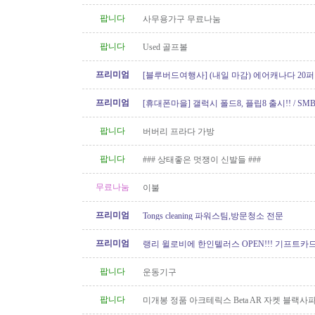
팝니다
사무용가구 무료나눔
팝니다
Used 골프볼
프리미엄
[블루버드여행사] (내일 마감) 에어캐나다 20퍼
가!!
프리미엄
[휴대폰마을] 갤럭시 폴드8, 플립8 출시!! / SMB
100GB 미국로밍 / 2년 약정시 액정..
팝니다
버버리 프라다 가방
팝니다
### 상태좋은 멋쟁이 신발들 ###
무료나눔
이불
프리미엄
Tongs cleaning 파워스팀,방문청소 전문
프리미엄
랭리 윌로비에 한인텔러스 OPEN!!! 기프트카드 
이벤트중!
팝니다
운동기구
팝니다
미개봉 정품 아크테릭스 Beta AR 자켓 블랙
XS 팝니다