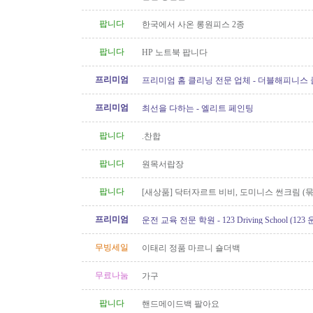
팝니다
한국에서 사온 롱원피스 2종
팝니다
HP 노트북 팝니다
프리미엄
프리미엄 홈 클리닝 전문 업체 - 더블해피니스
프리미엄
최선을 다하는 - 엘리트 페인팅
팝니다
.찬합
팝니다
원목서랍장
팝니다
[새상품] 닥터자르트 비비, 도미니스 썬크림 (
인)
프리미엄
운전 교육 전문 학원 - 123 Driving School (12
무빙세일
이태리 정품 마르니 숄더백
무료나눔
가구
팝니다
핸드메이드백 팔아요