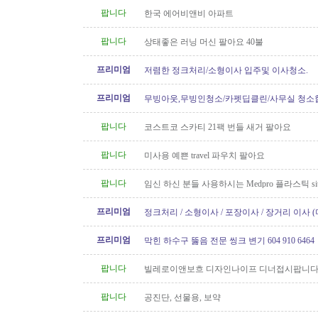
팝니다
한국 에어비앤비 아파트
팝니다
상태좋은 러닝 머신 팔아요 40불
프리미엄
저렴한 정크처리/소형이사 입주및 이사청소.
프리미엄
무빙아웃,무빙인청소/카펫딥클린/사무실 청소
팝니다
코스트코 스카티 21팩 번들 새거 팔아요
팝니다
미사용 예쁜 travel 파우치 팔아요
팝니다
임신 하신 분들 사용하시는 Medpro 플라스틱 sitz
요 (거의 새거)
프리미엄
정크처리 / 소형이사 / 포장이사 / 장거리 이사 
프리미엄
막힌 하수구 뚫음 전문 씽크 변기 604 910 6464
팝니다
빌레로이앤보흐 디자인나이프 디너접시팝니다
팝니다
공진단, 선물용, 보약