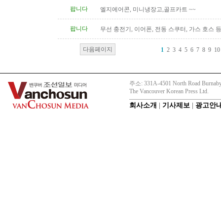
팝니다
엘지에어콘, 미니냉장고,골프카트 ~~
팝니다
무선 충전기, 이어폰, 전동 스쿠터, 가스 호스 
다음페이지
1
2
3
4
5
6
7
8
9
10
주소: 331A-4501 North Road Burnaby
The Vancouver Korean Press Ltd.
회사소개
|
기사제보
|
광고안