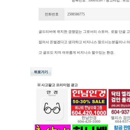
등록번호 : 1000-6597 / 광고타입 : 유료줄광고 
전화번호
2508586775
골드리버에 위치한 경쟁없는 그로서리 스토어. 로컬 단골 고
젊어서 돈벌겠다고 생각하고 비지니스 찾으시는분들이나 아
고 골프도 치며 여유롭게 비지니스 할수있는 환경.
뒤로가기
사고팔고 프리미엄 광고
한남안경
엘리스 검
604-420-1000
604-937