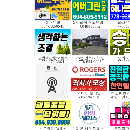
예스무빙
성실하게 도와드립니다
하나로
604-782-0541
6048055112
778668
정원에관한모든것
25년 펜스/가드닝
승리 
778-871-3304
778-834-0886
778899
인터넷/모바일
친절한한인T
604-729-7130
★인터넷+
♣ 오렌지 Bell ♣
가까운 한인 텔러스쿠도
토탈링크