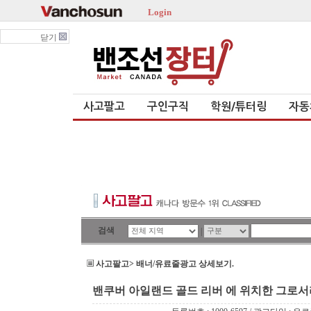
Login
닫기
사고팔고
구인구직
학원/튜터링
자동
검색
|
사고팔고> 배너/유료줄광고 상세보기.
밴쿠버 아일랜드 골드 리버 에 위치한 그로서