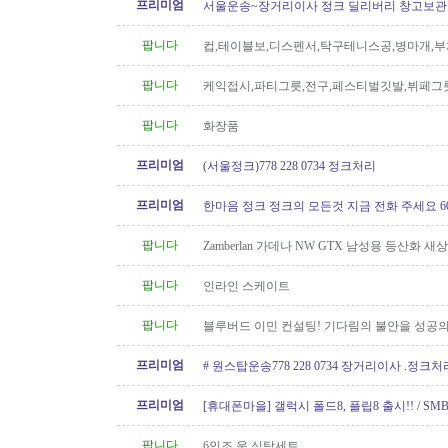
프리미엄
서울운송~장거리이사 정크 딜리버리 창고보관 60
6146
팝니다
컵,테이블보,디스펜서,탁구테니스공,병마개,부
궁화뱃지
팝니다
케익접시,파티그릇,전구,페스티벌깃발,뷔페그
팝니다
화장품
프리미엄
(서울정크)778 228 0734 정크처리
프리미엄
한마음 정크 정크의 모든것 지금 전화 주세요 604 
팝니다
Zamberlan 가데나 NW GTX 남성용 등산화 새
팝니다
인라인 스케이트
팝니다
블루버드 이민 컨설팅! 기다림의 불안을 성공의
프리미엄
# 원스탑운송778 228 0734 장거리이사 .정크
프리미엄
[휴대폰마을] 갤럭시 폴드8, 플립8 출시!! / SMB
100GB 미국로밍 / 2년 약정시 액정..
팝니다
6인조 욷.식탁세트