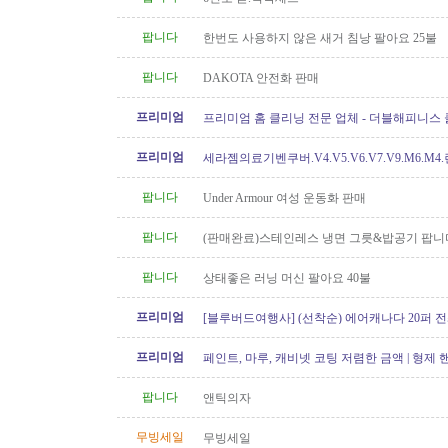
팝니다
한번도 사용하지 않은 새거 침낭 팔아요 25불
팝니다
DAKOTA 안전화 판매
프리미엄
프리미엄 홈 클리닝 전문 업체 - 더블해피니스
프리미엄
세라젬의료기벤쿠버.V4.V5.V6.V7.V9.M6.M4
개월무이자할부)판매중
팝니다
Under Armour 여성 운동화 판매
팝니다
(판매완료)스테인레스 냉면 그릇&밥공기 팝니
팝니다
상태좋은 러닝 머신 팔아요 40불
프리미엄
[블루버드여행사] (선착순) 에어캐나다 20퍼 전
프리미엄
페인트, 마루, 캐비넷 코팅 저렴한 금액 | 형제
팝니다
앤틱의자
무빙세일
무빙세일