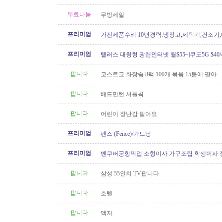
무료나눔
무빙세일
프리미엄
가전제품수리 10년경력.냉장고,세탁기,건조기
지수리,설치-
프리미엄
텔러스 대칭형 광랜인터넷 월$55~|쿠도5G $40/4
604.834.1004 친절한 한인 TELUS
팝니다
코스트코 화장솜 8팩 100개 묶음 15불에 팔아
팝니다
배드민턴 셔틀콕
팝니다
어린이 장난감 팔아요
프리미엄
펜스 (Fence)/가드닝
프리미엄
벤쿠버공항픽업 소형이사 가구조립 학생이사 
형이사..등아이케아및 관련
팝니다
삼성 55인치 TV팝니다
팝니다
호텔
팝니다
액자