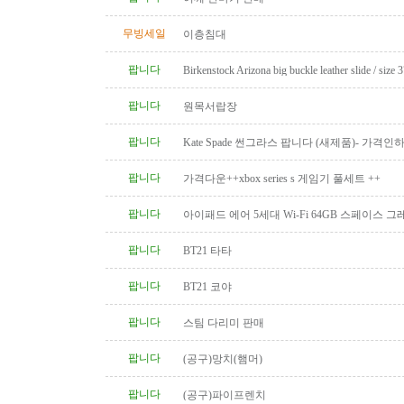
무빙세일
이층침대
팝니다
Birkenstock Arizona big buckle leather slide / size 
팝니다
원목서랍장
팝니다
Kate Spade 썬그라스 팝니다 (새제품)- 가격인
팝니다
가격다운++xbox series s 게임기 풀세트 ++
팝니다
아이패드 에어 5세대 Wi-Fi 64GB 스페이스 
니다.
팝니다
BT21 타타
팝니다
BT21 코야
팝니다
스팀 다리미 판매
팝니다
(공구)망치(햄머)
팝니다
(공구)파이프렌치