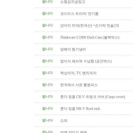
팝니다
소형김치냉장고
팝니다
코드리스 트리머/ 전기톱
팝니다
강아지 치약(한국산) +손가락 칫솔2개
팝니다
Thinkware U1000 Dash Cam (블랙박스)
팝니다
암웨이 찜기냄비
팝니다
접이식 패브릭 수납함 (공간박스)
팝니다
책상의자, TV, 벤치의자
팝니다
한국에서 사온 롱원피스
팝니다
혼다 정품 CR-V 트렁크 커버 (Cargo cover)
팝니다
혼다 정품 HR-V Roof rack
팝니다
쇼파
팝니다
어깨 안마기 판매