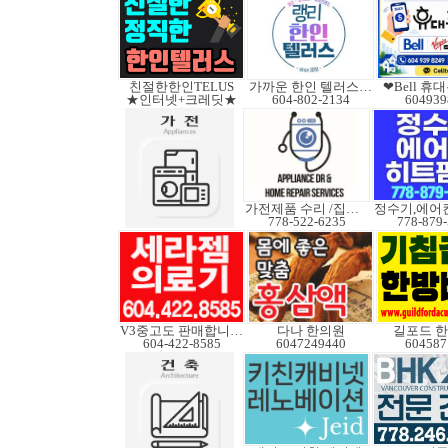
친절한한인TELUS
가까운 한인 텔러스쿠도
❤Bell 
★인터넷+크레딧★
604-802-2134
604939
가전제품 수리 /집수리
778-522-6235
778-879
V3중고도 판매합니다.
다나 한의원
길포드 
604-422-8585
6047249440
604587