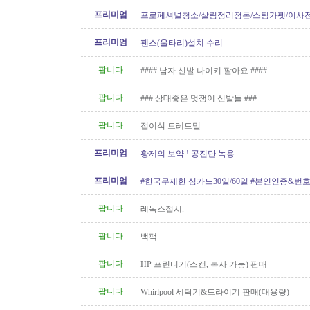
프리미엄
프로페셔널청소/살림정리정돈/스팀카펫/이사
소/파워워시/대청소/유리청소
프리미엄
펜스(울타리)설치 수리
팝니다
#### 남자 신발 나이키 팔아요 ####
팝니다
### 상태좋은 멋쟁이 신발들 ###
팝니다
접이식 트레드밀
프리미엄
황제의 보약 ! 공진단 녹용
프리미엄
#한국무제한 심카드30일/60일 #본인인증&번
팝니다
레녹스접시.
팝니다
백팩
팝니다
HP 프린터기(스캔, 복사 가능) 판매
팝니다
Whirlpool 세탁기&드라이기 판매(대용량)