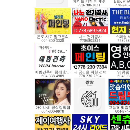
제이드 키친 케비넷
BHK 전
778-788-1031
778-246
콘도 사고.팔고문의
나노 전기공사
스페셜 
604-356-3328
7786895824
778938
예림건축이 함께 합니다
내 공간을 위한 선택
영 종합
604-338-4989
778-230-7394
604803
아이나비 공식장착점
604-800-9978
604-974