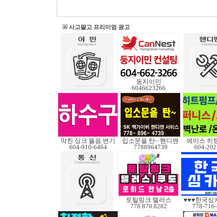
사고팔고 프리미엄 광고
둥지이민
6046623266
막힌 싱크 뚫음 변기
입소문을 탄~ 핸디맨
에이스 히
604-910-6464
7788964739
604-202
토탈링크 텔러스
♥♥♥한국심
778.870.8282
778-716