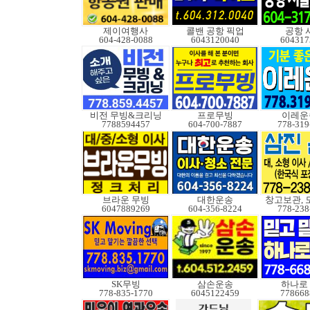
제이여행사
콜밴 공항 픽업
공항 
604-428-0088
6043120040
604317
비전 무빙&크리닝
프로무빙
이레운
7788594457
604-700-7887
778-319
브라운 무빙
대한운송
창고보관, 
6047889269
604-356-8224
778-238
SK무빙
삼손운송
하나로
778-835-1770
6045122459
778668