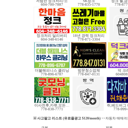
저렴한 정크처리/소
SK정크
정크 월,금 
604-700-7887
778-835-1770
778-877
정크처리 딜리버리
18년 경력 정크처리
604-348-6146
778-871-3304
더블해피니스 클리닝
방문청소업체
덕 크
778-896-6787
778-847-0131
604808
이사전후,카펫,모든청소
778-838-7771
778-999
사고팔고 리스트 (유료줄광고 $120/month)
>>자동차 매매/
구분
제목