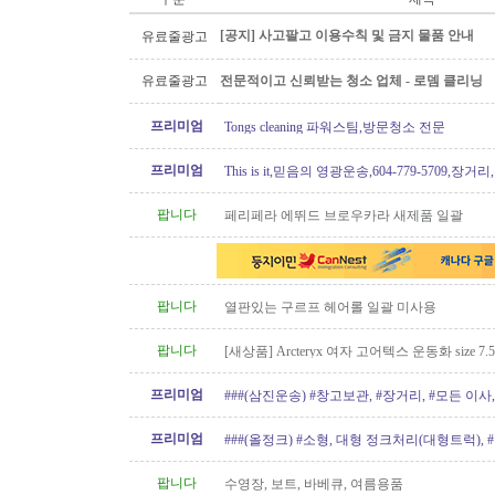
[공지] 사고팔고 이용수칙 및 금지 물품 안내
유료줄광고
유료줄광고
전문적이고 신뢰받는 청소 업체 - 로뎀 클리닝
프리미엄
Tongs cleaning 파워스팀,방문청소 전문
프리미엄
This is it,믿음의 영광운송,604-779-5709,장거
팝니다
페리페라 에뛰드 브로우카라 새제품 일괄
팝니다
열판있는 구르프 헤어롤 일괄 미사용
팝니다
[새상품] Arcteryx 여자 고어텍스 운동화 size 7.5
프리미엄
###(삼진운송) #창고보관, #장거리, #모든 이사, 
프리미엄
###(올정크) #소형, 대형 정크처리(대형트럭),
###
팝니다
수영장, 보트, 바베큐, 여름용품