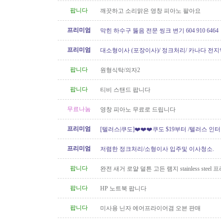
팝니다
깨끗하고 소리맑은 영창 피아노 팔아요
프리미엄
막힌 하수구 뚫음 전문 씽크 변기 604 910 6464
프리미엄
대소형이사 (포장이사)/ 정크처리/ 카나다 전지
운송)
팝니다
원형식탁/의자2
팝니다
티비 스탠드 팝니다
무료나눔
영창 피아노 무료로 드립니다
프리미엄
[텔러스|쿠도]❤️❤️❤️쿠도 $19부터 /텔러스 인
텔러스 신규 인터넷..
프리미엄
저렴한 정크처리/소형이사 입주및 이사청소.
팝니다
완전 새거 로얄 덜튼 고든 램지 stainless steel
요 50불
팝니다
HP 노트북 팝니다
팝니다
미사용 닌자 에어프라이어겸 오븐 판매