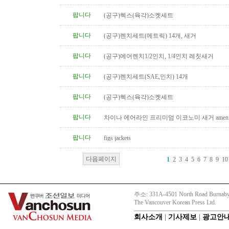
팝니다
(공구)헥스(육각)소켓세트
팝니다
(공구)렌치세트(메트릭) 14개, 새거
팝니다
(공구)에어렌치1/2인치, 1/4인치 레칫새거
팝니다
(공구)렌치세트(SAE,인치) 14개
팝니다
(공구)헥스(육각)소켓세트
팝니다
차이나 에어라인 프리미엄 이코노미 새거 amenity
팝니다
figs jackets
다음페이지
1
2
3
4
5
6
7
8
9
10
주소: 331A-4501 North Road Burnaby
The Vancouver Korean Press Ltd.
회사소개
|
기사제보
|
광고안