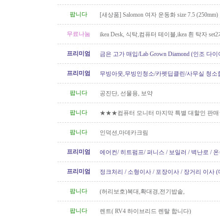
팝니다
[새상품] Salomon 여자 운동화 size 7.5 (250mm)
무료나눔
ikea Desk, 식탁,컴퓨터 테이블,ikea 흰 탁자 set
프리미엄
금은 고가 매입/Lab Grown Diamond (인조 다이
아/웨딩 쥬얼리// 재셋팅/ 아기..
프리미엄
무빙아웃,무빙인청소/카펫딥클린/사무실 청소
팝니다
공진단, 선물용, 보약
팝니다
★★★컴퓨터 모니터 마지막 특별 대할인 판
팝니다
인덕션,마데카크림
프리미엄
에어컨/ 히트펌프/ 퍼니스 / 보일러 / 벽난로 / 
신규설치 전문! TSBC License..
프리미엄
정크처리 / 소형이사 / 포장이사 / 장거리 이사 
팝니다
(허리보호)복대,확대경,전기밥솥,
팝니다
렌트( RV4 하이브리드 렌탈 합니다)