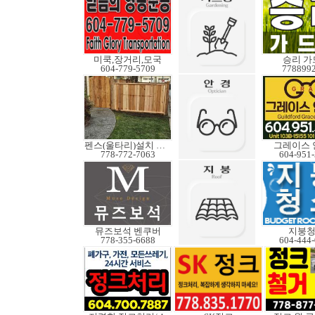
미쿡,장거리,모국
승리 가
604-779-5709
778899
펜스(울타리)설치 수리
그레이스 
778-772-7063
604-951
뮤즈보석 벤쿠버
지붕
778-355-6688
604-444