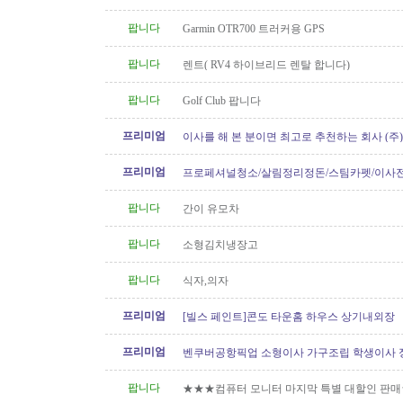
팝니다
Garmin OTR700 트러커용 GPS
팝니다
렌트( RV4 하이브리드 렌탈 합니다)
팝니다
Golf Club 팝니다
프리미엄
이사를 해 본 분이면 최고로 추천하는 회사 (주
[정크처리.이사전후 청소]
프리미엄
프로페셔널청소/살림정리정돈/스팀카펫/이사
소/파워워시/대청소/유리청소
팝니다
간이 유모차
팝니다
소형김치냉장고
팝니다
식자,의자
프리미엄
[빌스 페인트]콘도 타운홈 하우스 상기내외장
프리미엄
벤쿠버공항픽업 소형이사 가구조립 학생이사 
형이사..등아이케아및 관련
팝니다
★★★컴퓨터 모니터 마지막 특별 대할인 판