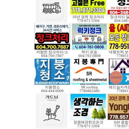
18년 경력 정크처리
정크처리 
778-871-3304
604-348
저렴한 정크처리/소
럭키 운송
604-700-7887
604-761-0808
778951
지붕청소
SR roofing
604-444-0009
7786882486
778861
정원에관한모든것
649 종
778-871-3304
778-957