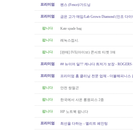
프리미엄
펜스 (Fence)/가드닝
프리미엄
금은 고가 매입/Lab Grown Diamond (인조 다이
아/웨딩 쥬얼리// 재셋팅/ 아기..
팝니다
Kate spade bag
팝니다
레녹스접시.
팝니다
[판매] IVE(아이브) 콘서트 티켓 1매
프리미엄
## 뉴이어 딜!!! 캐나다 최저가 보장 - ROGERS 
Internet/핸드폰 프로모션!!!
프리미엄
프리미엄 홈 클리닝 전문 업체 - 더블해피니스
팝니다
안전 쌍절곤
팝니다
한국에서 사온 롱원피스 2종
팝니다
HP 노트북 팝니다
프리미엄
최선을 다하는 - 엘리트 페인팅