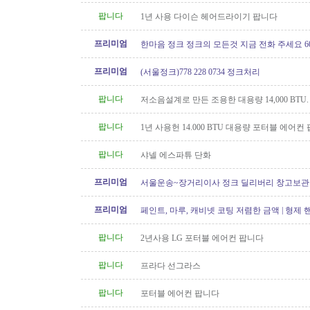
팝니다
1년 사용 다이슨 헤어드라이기 팝니다
프리미엄
한마음 정크 정크의 모든것 지금 전화 주세요 604 
프리미엄
(서울정크)778 228 0734 정크처리
팝니다
저소음설계로 만든 조용한 대용량 14,000 BTU
컨 팝니다
팝니다
1년 사용헌 14.000 BTU 대용량 포터블 에어컨
팝니다
샤넬 에스파튜 단화
프리미엄
서울운송~장거리이사 정크 딜리버리 창고보관 60
6146
프리미엄
페인트, 마루, 캐비넷 코팅 저렴한 금액 | 형제
팝니다
2년사용 LG 포터블 에어컨 팝니다
팝니다
프라다 선그라스
팝니다
포터블 에어컨 팝니다