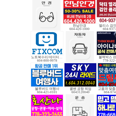
한남안경
엘리스 검
604-420-1000
604-937
노트북수리/데이터복구
블랙박스 판
604-800-9978
778-322
블루버드 여행사
콜밴 공항 픽업
604-421-0101
6043120040
604-974