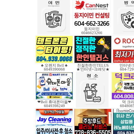
둥지이민
6046623266
♣ 오렌지 Bell ♣
친절한한인TELUS
인터넷/
6049390068
★인터넷+크레딧★
604-729
❤Bell 휴대폰마을❤
덕 크
6049398249
604808