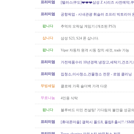
프리미엄
[텔러스|쿠도]❤️❤️❤️삼성 Z 시리즈 사전예약,쿠
// 텔러스 인터넷 가입시..
프리미엄
공항픽업 - 시내관광 휘슬러 조프리 빅토리아 온
24시간 운행 778-323-2655
팝니다
추억의 오락실 게임기 (개조된 PS3)
삽니다
삼성 S23, S24 폰 삽니다.
팝니다
Viper 자동차 원격 시동 장치 새것, trade 가능
프리미엄
가전제품수리 10년경력.냉장고,세탁기,건조기
지수리,설치-
프리미엄
집청소,이사청소,건물청소 전문 - 로뎀 클리닝
무빙세일
클로에 가죽 숄더백 가격 다운
무료나눔
4인용 식탁
팝니다
블루버드 이민 컨설팅! 기다림의 불안을 성공의
프리미엄
[휴대폰마을] 갤럭시 폴드8, 플립8 출시!! / SMB
100GB 미국로밍 / 2년 약정시 액정..
프리미엄