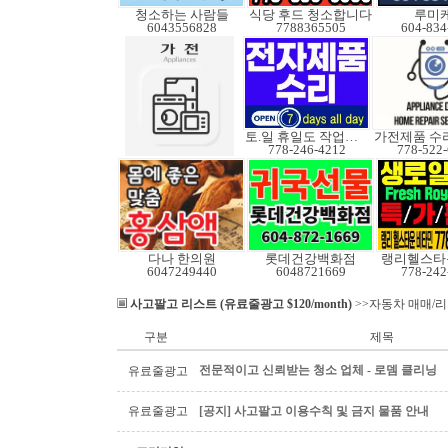
청소하는 사람들
식당 후드 청소합니다
루미
6043556828
7788365505
604-834
토.일 휴일도 작업가능
778-246-4212
778-522
다나 한의원
롯데건강백화점
랭리헬스타
6047249440
6048721669
778-242
사고팔고 리스트 (유료줄광고 $120/month)
>>자동차 매매/
구분
제목
전문적이고 신뢰받는 청소 업체 - 로뎀 클리닝
유료줄광고
유료줄광고
[공지] 사고팔고 이용수칙 및 금지 물품 안내