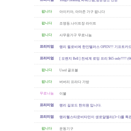
Tongs cleaning 파워스팀,방문청소 전문
팝니다
아이키아, 아마존 가구 팝니다
팝니다
조명등.나이트장 라이트
팝니다
사무용가구 무료나눔
프리미엄
랭리 윌로비에 한인텔러스 OPEN!!! 기프트카드 
이벤트중!
프리미엄
[ 오렌지 Bell ] 전세계 로밍 프리 $65 only!!!!! (60
팝니다
Used 골프볼
팝니다
버버리 프라다 가방
무료나눔
이불
프리미엄
랭리 길포드 한의원 입니다.
프리미엄
랭리헬스타운비타민이 생로얄젤리(3+1)를 특
팝니다
운동기구