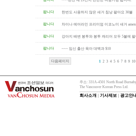
~~~완전 새 29인치 단단한 여행가방 팝니다.
팝니다
한번도 사용하지 않은 새거 침낭 팔아요 30불
팝니다
차이나 에어라인 프리미엄 이코노미 새거 amenity
팝니다
강아지 배변 봉투와 봉투 캐리어 모두 5불에 
팝니다
~~~ 임신 출산 육아 대백과 $10
다음페이지
1
2
3
4
5
6
7
8
9
10
주소: 331A-4501 North Road Burnaby
The Vancouver Korean Press Ltd.
회사소개
|
기사제보
|
광고안