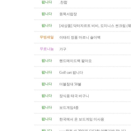
팝니다
.찬합
팝니다
원목서랍장
팝니다
[새상품] 닥터자르트 비비, 도미니스 썬크림 (
인)
무빙세일
이태리 정품 마르니 숄더백
무료나눔
가구
팝니다
핸드메이드백 팔아요
팝니다
Golf cart 팝니다
팝니다
더블침대 50불
팝니다
장식용 태극 바구니
팝니다
보드게임4종
팝니다
한국에서 온 보드게임 미사용
팝니다