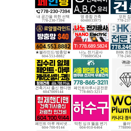
내 공간을 위한 선택
영 종합 건축
모든 
778-230-7394
6048033975
778-237
★블라인드/방충망★
나노 전기공사
BHK 전
604-553-8882
7786895824
778-246
건축기사 출신 핸디맨
페인트마루시공전문
6047009144
778-865-3211
페인트 마루 캐비넷코팅
막힌 싱크 뚫음 변기
플러
604-700-9144
604-910-6464
778896