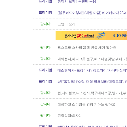
프리미엄
황제의 보약 ! 공진단 녹용
프리미엄
[블루버드여행사] (내일 마감) 에어캐나다 20퍼
가!!
팝니다
고양이 모래
팝니다
코스트코 스카티 21팩 번들 새거 팔아요
팝니다
케익접시,파티그릇,전구,페스티벌깃발,뷔페그
프리미엄
대소형이사 (포장이사)/ 정크처리/ 카나다 전지
운송)
프리미엄
###(올정크) #소형, 대형 정크처리(대형트럭),
###
팝니다
컵,테이블보,디스펜서,탁구테니스공,병마개,부
궁화뱃지
팝니다
깨끗하고 소리맑은 영창 피아노 팔아요
팝니다
원형식탁/의자2
프리미엄