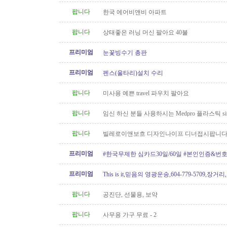
팝니다
한국 에어비앤비 아파트
팝니다
상태좋은 러닝 머신 팔아요 40불
프리미엄
눈꽃빙수기 총판
프리미엄
펜스(울타리)설치 수리
팝니다
미사용 예쁜 travel 파우치 팔아요
팝니다
임신 하신 분들 사용하시는 Medpro 플라스틱 sitz
요 (거의 새거)
팝니다
빌레로이앤보흐 디자인나이프 디너접시팝니다
프리미엄
#한국무제한 심카드30일/60일 #본인인증&번
프리미엄
This is it,믿음의 영광운송,604-779-5709,장거
팝니다
공진단, 선물용, 보약
팝니다
사무용 가구 무료 - 2