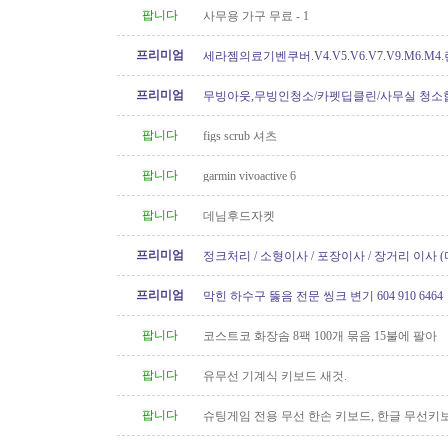
팝니다
사무용 가구 무료 - 1
프리미엄
세라젬의료기벤쿠버.V4.V5.V6.V7.V9.M6.M4
개월무이자할부)판매중
프리미엄
무빙아웃,무빙인청소/카펫딥클린/사무실 청소
팝니다
figs scrub 셔츠
팝니다
garmin vivoactive 6
팝니다
데님후드자켓
프리미엄
정크처리 / 소형이사 / 포장이사 / 장거리 이사 
프리미엄
막힌 하수구 뚫음 전문 씽크 변기 604 910 6464
팝니다
코스트코 화장솜 8팩 100개 묶음 15불에 팔아
팝니다
유무선 기계식 키보드 새것.
팝니다
슈팅게임 전용 무선 한손 키보드, 한글 무선키
원함