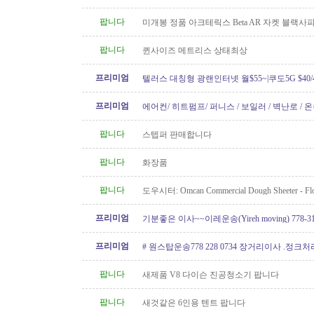
팝니다
미개봉 정품 아크테릭스 Beta AR 자켓 블랙
XS 팝니다
팝니다
퀸사이즈 메트리스 상태최상
프리미엄
텔러스 대칭형 광랜인터넷 월$55~|쿠도5G $40/4
604.834.1004 친절한 한인 TELUS
프리미엄
에어컨/ 히트펌프/ 퍼니스 / 보일러 / 벽난로 / 
신규설치 전문! TSBC License..
팝니다
스텝퍼 판매합니다
팝니다
화장품
팝니다
도우시터: Omcan Commercial Dough Sheeter - Flo
Like New
프리미엄
기분좋은 이사~~이레운송(Yireh moving) 778-319
프리미엄
# 원스탑운송778 228 0734 장거리이사 .정크
팝니다
새제품 V8 다이슨 진공청소기 팝니다
팝니다
새것같은 6인용 텐트 팝니다