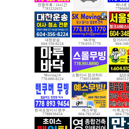
연중무휴 / 24시간
하나로 
7783232655
778668
대한운송
SK무빙
장거리이사
604-356-8224
778-835-1770
604-348
Moving24
소형이사 정크처리 무빙
삼손
778-686-8224
7789518890
604512
한국포장이사 밴쿠버무빙
예스무빙
미쿡,장거
7788939454
604-782-0541
604-779