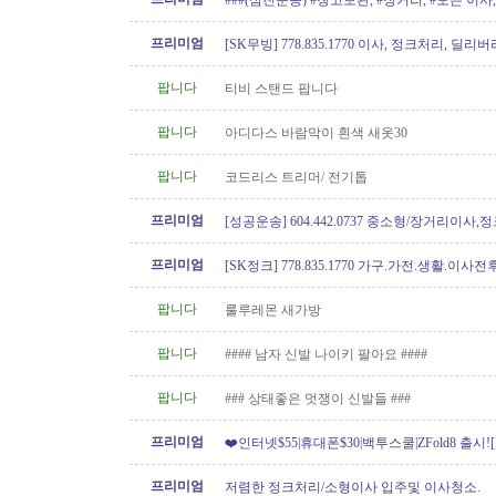
###(삼진운송) #창고보관, #장거리, #모든 이사, 
프리미엄
[SK무빙] 778.835.1770 이사, 정크처리, 딜리버
팝니다
티비 스탠드 팝니다
팝니다
아디다스 바람막이 흰색 새옷30
팝니다
코드리스 트리머/ 전기톱
프리미엄
[성공운송] 604.442.0737 중소형/장거리이사
버리
프리미엄
[SK정크] 778.835.1770 가구.가전.생활.이
팝니다
룰루레몬 새가방
팝니다
#### 남자 신발 나이키 팔아요 ####
팝니다
### 상태좋은 멋쟁이 신발들 ###
프리미엄
❤️인터넷$55|휴대폰$30|백투스쿨|ZFold8 출시
도]
프리미엄
저렴한 정크처리/소형이사 입주및 이사청소.