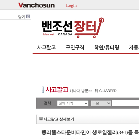
Login
닫기
사고팔고
구인구직
학원/튜터링
자동
검색
|
사고팔고 상세보기
랭리헬스타운비타민이 생로얄젤리(3+1)를 