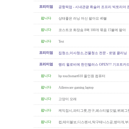
프리미엄
공항픽업 - 시내관광 휘슬러 조프리 빅토리아 온
24시간 운행 778-323-2655
팝니다
상태좋은 러닝 머신 팔아요 40불
팝니다
코스트코 화장솜 8팩 100개 묶음 15불에 팔아
팝니다
Test
프리미엄
집청소,이사청소,건물청소 전문 - 로뎀 클리닝
프리미엄
랭리 윌로비에 한인텔러스 OPEN!!! 기프트카드 
이벤트중!
팝니다
hp touchsmart610 올인원 컴퓨터
팝니다
Ailienware gaming laptop
팝니다
고양이 모래
팝니다
케익접시,파티그릇,전구,페스티벌깃발,뷔페그
팝니다
컵,테이블보,디스펜서,탁구테니스공,병마개,부
궁화뱃지