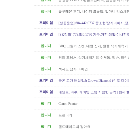
남성용 J.Lindeberg 골프반바지, 남성용 타미 
Tommy hilfiger
팝니다
룰루레몬 후디, 나이키 크롭탑, 알마니 익스체
아크테릭스 모자
프리미엄
[성공운송] 604.442.0737 중소형/장거리이사
버리
프리미엄
[SK정크] 778.835.1770 가구.가전.생활.이
팝니다
BBQ 그릴 바스켓, 대형 집게, 월풀 식기세척기
스푼
팝니다
커피 프레서, 식기세척기용 수저통, 쟁반, 와인병
팝니다
젝시오 남자 아이언
프리미엄
금은 고가 매입/Lab Grown Diamond (인조 다이
아/웨딩 쥬얼리// 재셋팅/ 아기..
프리미엄
페인트, 마루, 캐비넷 코팅 저렴한 금액 | 형제
팝니다
Canon Printer
팝니다
프린터기
팝니다
핸드메이드백 팔아요