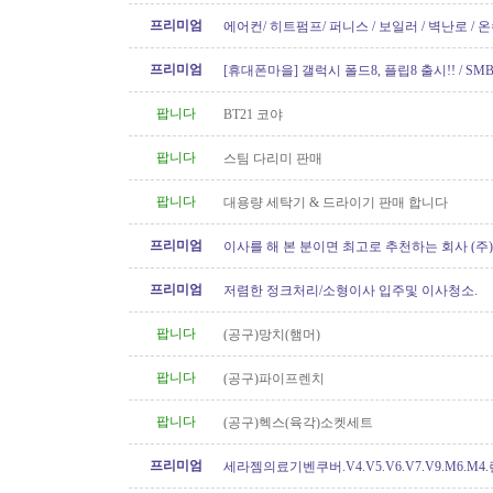
프리미엄
에어컨/ 히트펌프/ 퍼니스 / 보일러 / 벽난로 / 
신규설치 전문! TSBC License..
프리미엄
[휴대폰마을] 갤럭시 폴드8, 플립8 출시!! / SMB
100GB 미국로밍 / 2년 약정시 액정..
팝니다
BT21 코야
팝니다
스팀 다리미 판매
팝니다
대용량 세탁기 & 드라이기 판매 합니다
프리미엄
이사를 해 본 분이면 최고로 추천하는 회사 (주
[정크처리.이사전후 청소]
프리미엄
저렴한 정크처리/소형이사 입주및 이사청소.
팝니다
(공구)망치(햄머)
팝니다
(공구)파이프렌치
팝니다
(공구)헥스(육각)소켓세트
프리미엄
세라젬의료기벤쿠버.V4.V5.V6.V7.V9.M6.M4
개월무이자할부)판매중