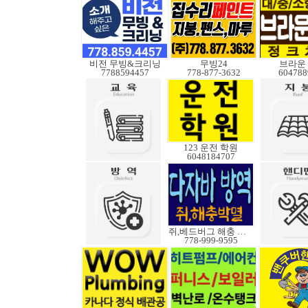
비전 무빙&크리닝
무빙24
브라운
7788594457
778-877-3632
604788
123 운전 학원
6048184707
쥐,베드버그 해충 박멸
778-999-9595