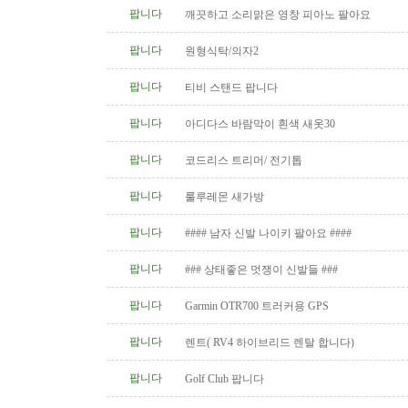
팝니다
깨끗하고 소리맑은 영창 피아노 팔아요
팝니다
원형식탁/의자2
팝니다
티비 스탠드 팝니다
팝니다
아디다스 바람막이 흰색 새옷30
팝니다
코드리스 트리머/ 전기톱
팝니다
룰루레몬 새가방
팝니다
#### 남자 신발 나이키 팔아요 ####
팝니다
### 상태좋은 멋쟁이 신발들 ###
팝니다
Garmin OTR700 트러커용 GPS
팝니다
렌트( RV4 하이브리드 렌탈 합니다)
팝니다
Golf Club 팝니다