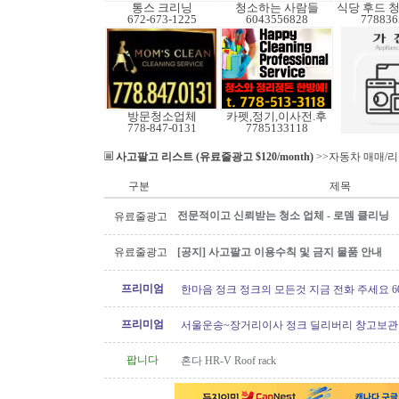
통스 크리닝
청소하는 사람들
식당 후드 
672-673-1225
6043556828
778836
방문청소업체
카펫,정기,이사전.후
778-847-0131
7785133118
사고팔고 리스트 (유료줄광고 $120/month)
>>자동차 매매/
구분
제목
전문적이고 신뢰받는 청소 업체 - 로뎀 클리닝
유료줄광고
유료줄광고
[공지] 사고팔고 이용수칙 및 금지 물품 안내
프리미엄
한마음 정크 정크의 모든것 지금 전화 주세요 604 
프리미엄
서울운송~장거리이사 정크 딜리버리 창고보관 60
6146
팝니다
혼다 HR-V Roof rack