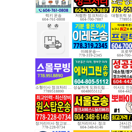
럭키 운송
저렴한 정크처리/소
604-761-0808
604-700-7887
778951
이레운송~~
프로
778-319-2345
604-700
소형이사 정크처리 무빙
성실하게 도와드립니다
이사도 인
7789518890
6048055112
604-442
장거리이사 창고보관정크
장거리이사 .정크
24시간
778-228-0734
604-348-6146
778887