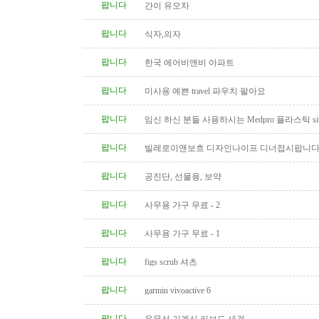
팝니다
간이 유모차
팝니다
식자,의자
팝니다
한국 에어비앤비 아파트
팝니다
미사용 예쁜 travel 파우치 팔아요
팝니다
임신 하신 분들 사용하시는 Medpro 플라스틱 sitz
요 (거의 새거)
팝니다
빌레로이앤보흐 디자인나이프 디너접시팝니다
팝니다
공진단, 선물용, 보약
팝니다
사무용 가구 무료 - 2
팝니다
사무용 가구 무료 - 1
팝니다
figs scrub 셔츠
팝니다
garmin vivoactive 6
팝니다