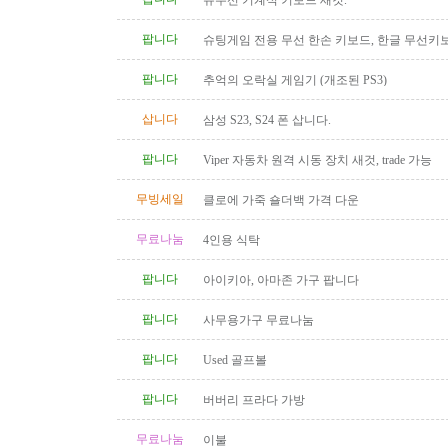
유무선 기계식 키보드 새것.
팝니다
슈팅게임 전용 무선 한손 키보드, 한글 무선키
원함
팝니다
추억의 오락실 게임기 (개조된 PS3)
삽니다
삼성 S23, S24 폰 삽니다.
팝니다
Viper 자동차 원격 시동 장치 새것, trade 가능
무빙세일
클로에 가죽 숄더백 가격 다운
무료나눔
4인용 식탁
팝니다
아이키아, 아마존 가구 팝니다
팝니다
사무용가구 무료나눔
팝니다
Used 골프볼
팝니다
버버리 프라다 가방
무료나눔
이불