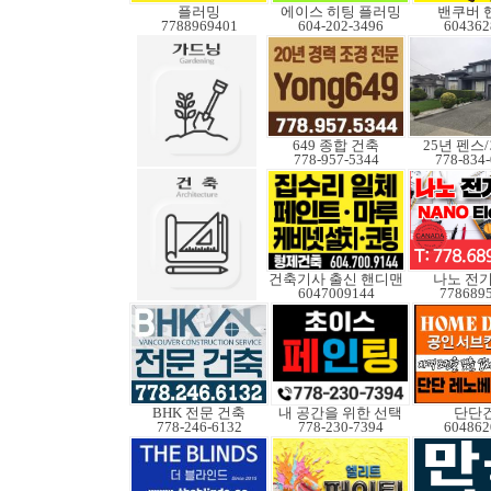
플러밍
에이스 히팅 플러밍
밴쿠버 
7788969401
604-202-3496
604362
649 종합 건축
25년 펜스
778-957-5344
778-834
건축기사 출신 핸디맨
나노 전
6047009144
778689
BHK 전문 건축
내 공간을 위한 선택
단단
778-246-6132
778-230-7394
604862