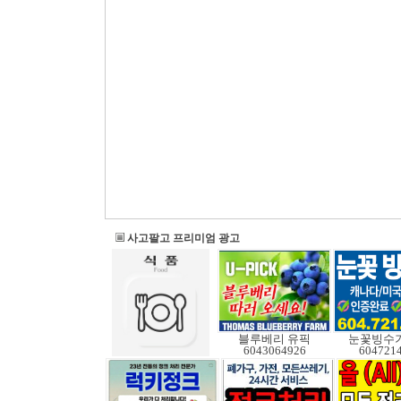
사고팔고 프리미엄 광고
블루베리 유픽
눈꽃빙수기
6043064926
604721