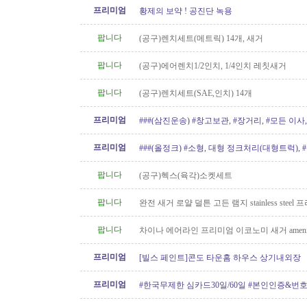
프리미엄
황제의 보약 ! 공진단 녹용
팝니다
(공구)렌치세트(메트릭) 14개, 새거
팝니다
(공구)에어렌치1/2인치, 1/4인치 레칫새거
팝니다
(공구)렌치세트(SAE,인치) 14개
프리미엄
###(삼진운송) #창고보관, #장거리, #모든 이사, 
프리미엄
###(올정크) #소형, 대형 정크처리(대형트럭),
###
팝니다
(공구)헥스(육각)소켓세트
팝니다
완전 새거 로얄 덜튼 고든 램지 stainless steel
요 50불
팝니다
차이나 에어라인 프리미엄 이코노미 새거 amenity
프리미엄
[빌스 페인트]콘도 타운홈 하우스 상기내외장
프리미엄
#한국무제한 심카드30일/60일 #본인인증&번