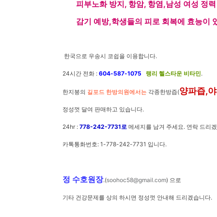
피부노화 방지, 항암, 항염,
남성 여성 정력
감기 예방,학생
들의 피로 회복에 효능이 
한국으로 우송시 코쉽을 이용합니다.
24시간 전화 :
604-587-1075
랭리 헬스타운 비타민
.
양파즙,야
한지붕의
길포드 한방의원에서는
각종한방즙(
정성껏 달여 판매하고 있습니다.
24hr :
778-242-7731로
메세지를 남겨 주세요. 연락 드리겠
카톡통화번호: 1-778-242-7731 입니다.
정 수호원장
.(
soohoc58@gmail.com
) 으로
기타 건강문제를 상의 하시면 정성껏 안내해 드리겠습니다.