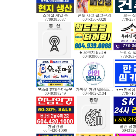
스페셜 세일 중
콘도 사고.팔고문의
모든 
7789385687
604-356-3328
778-237
♣ 오렌지 Bell ♣
우리집 
6049390068
778-363
❤Bell 휴대폰마을❤
가까운 한인 텔러스쿠도
♥♥♥한국심
6049398249
604-802-2134
778-716
한남안경
콜밴 공항
604-420-1000
604312