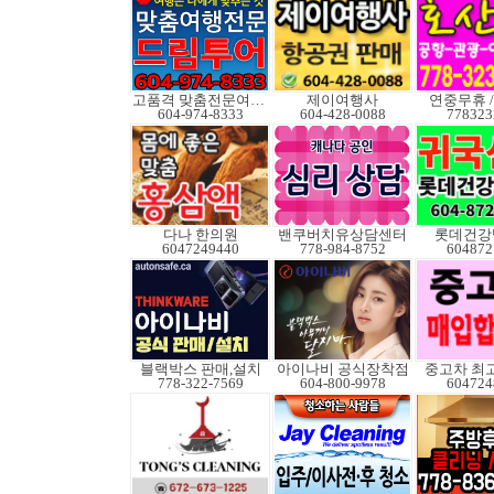
고품격 맞춤전문여행사
제이여행사
연중무휴 /
604-974-8333
604-428-0088
778323
다나 한의원
밴쿠버치유상담센터
롯데건강
6047249440
778-984-8752
604872
블랙박스 판매,설치
아이나비 공식장착점
중고차 최
778-322-7569
604-800-9978
604724