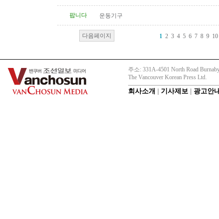
팝니다
운동기구
다음페이지
1
2
3
4
5
6
7
8
9
10
주소: 331A-4501 North Road Burnaby
The Vancouver Korean Press Ltd.
회사소개
|
기사제보
|
광고안