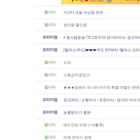
팝니다
ALDO 샌들 새상품 판매
팝니다
정리함 올인원
프리미엄
# 원스탑운송778 228 0734 장거리이사 .정크
프리미엄
[텔러스|쿠도]❤️❤️❤️쿠도 $19부터 /텔러스 인
텔러스 신규 인터넷..
팝니다
쇼파
팝니다
소형김치냉장고
팝니다
★★★컴퓨터 모니터 마지막 특별 대할인 판
프리미엄
정크처리 / 소형이사 / 포장이사 / 장거리 이사 
프리미엄
눈꽃빙수기 총판
팝니다
배드민턴 라켓 (+셔틀콕)
팝니다
어깨 안마기 판매