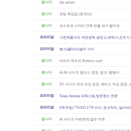
팝니다
figs jackets
팝니다
코팅 목장갑 (한국산)
팝니다
코스트코 스카티 21팩 번들 새거 팔아요
프리미엄
가전제품수리 10년경력.냉장고,세탁기,건조기
지수리,설치-
프리미엄
펜스(울타리)설치 수리
팝니다
버버리 목도리 Burberry scarf
팝니다
44-66 사이즈 원피스 검정, 핑크, 땡땡이...
팝니다
XS 사이즈 데코 여성 정장, 예티스 여성 정장,
켓
프리미엄
Tongs cleaning 파워스팀,방문청소 전문
프리미엄
[SK무빙] 778.835.1770 이사, 정크처리, 딜리버
팝니다
66 사이즈 마레몬테 얇은 자켓
팝니다