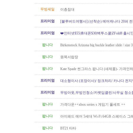
무빙세일
이층침대
프리미엄
[블루버드여행사] (선착순) 에어캐나다 20퍼 전
프리미엄
❤️인터넷$55|휴대폰$30|백투스쿨|ZFold8 출시
도]
팝니다
Birkenstock Arizona big buckle leather slide / size 
팝니다
원목서랍장
팝니다
Kate Spade 썬그라스 팝니다 (새제품)- 가격인
프리미엄
대소형이사 (포장이사)/ 정크처리/ 카나다 전지
운송)
프리미엄
무빙아웃,무빙인청소/카펫딥클린/사무실 청소
팝니다
가격다운++xbox series s 게임기 풀세트 ++
팝니다
아이패드 에어 5세대 Wi-Fi 64GB 스페이스 
니다.
팝니다
BT21 타타