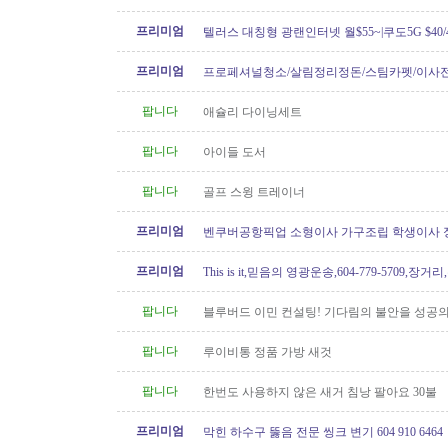
프리미엄
텔러스 대칭형 광랜인터넷 월$55~|쿠도5G $40/4
604.834.1004 친절한 한인 TELUS
프리미엄
프로페셔널청소/살림정리정돈/스팀카펫/이사
소/파워워시/대청소/유리청소
팝니다
애슐리 다이닝세트
팝니다
아이들 도서
팝니다
골프 스윙 트레이너
프리미엄
벤쿠버공항픽업 소형이사 가구조립 학생이사 
형이사..등아이케아및 관련
프리미엄
This is it,믿음의 영광운송,604-779-5709,장거
팝니다
블루버드 이민 컨설팅! 기다림의 불안을 성공의
팝니다
루이비통 정품 가방 새것
팝니다
한번도 사용하지 않은 새거 침낭 팔아요 30불
프리미엄
막힌 하수구 뚫음 전문 씽크 변기 604 910 6464