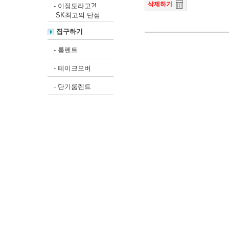
삭제하기
-
이정도라고?!
SK최고의 단점
집구하기
-
룸렌트
-
테이크오버
-
단기룸렌트