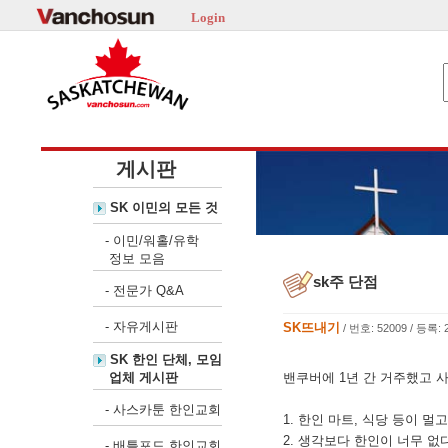
Login
게시판
SK 이민의 모든 것
-
이민/워홀/유학
정보 모음
sk주 단점
-
전문가 Q&A
-
자유게시판
SK뜨내기
/ 번호: 52009 / 등록: 2
SK 한인 단체, 모임
업체 게시판
밴쿠버에 1년 간 거주했고 
-
사스카툰 한인교회
1. 한인 마트, 식당 등이 멀
2. 생각보다 한인이 너무 없다
-
배틀포드 한인교회