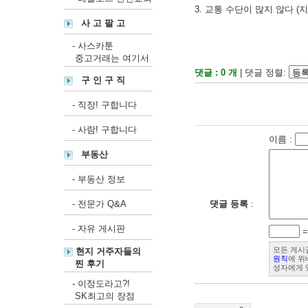
3. 교통 수단이 많지 않다 (
사 고 팔 고
-
사스카툰
중고거래는 여기서
댓글 : 0 개
| 댓글 정렬:
구 인 구 직
-
직장! 구합니다
-
사람! 구합니다
이름 :
부동산
-
부동산 정보
-
전문가 Q&A
댓글 등록
:
-
자유 게시판
모든 게시글
현지 거주자들의
원칙
에 위
찐 후기
성자에게 
-
이정도라고?!
SK최고의 장점