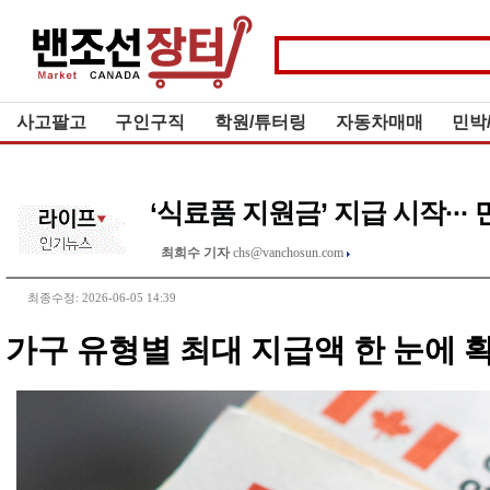
사고팔고
구인구직
학원/튜터링
자동차매매
민박
‘식료품 지원금’ 지급 시작···
최희수 기자
chs@vanchosun.com
최종수정: 2026-06-05 14:39
가구 유형별 최대 지급액 한 눈에 