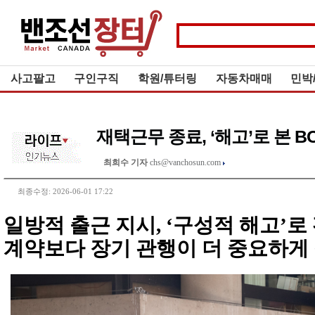
사고팔고
구인구직
학원/튜터링
자동차매매
민박
재택근무 종료, ‘해고’로 본 B
최희수 기자
chs@vanchosun.com
최종수정: 2026-06-01 17:22
일방적 출근 지시, ‘구성적 해고’로
계약보다 장기 관행이 더 중요하게