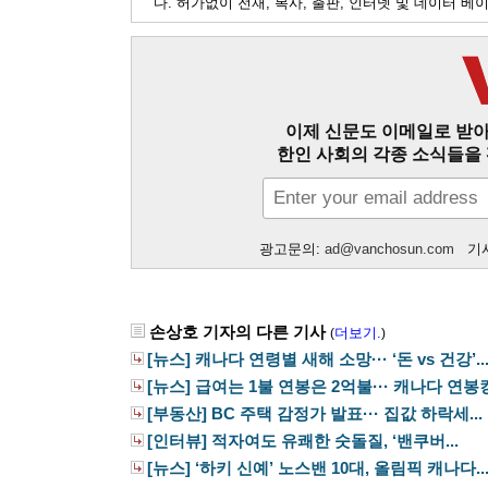
다. 허가없이 전재, 복사, 출판, 인터넷 및 데이터 
이제 신문도 이메일로 받아
한인 사회의 각종 소식들을 
광고문의:
ad@vanchosun.com
기사
손상호 기자의 다른 기사
더보기.
(
)
[뉴스] 캐나다 연령별 새해 소망··· ‘돈 vs 건강’..
[뉴스] 급여는 1불 연봉은 2억불··· 캐나다 연봉킹.
[부동산] BC 주택 감정가 발표··· 집값 하락세...
[인터뷰] 적자여도 유쾌한 숫돌질, ‘밴쿠버...
[뉴스] ‘하키 신예’ 노스밴 10대, 올림픽 캐나다..