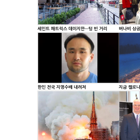
세인트 패트릭스 데이지만···텅 빈 거리
버나비 상공
한인 전국 지명수배 내려져
지금 켈로나