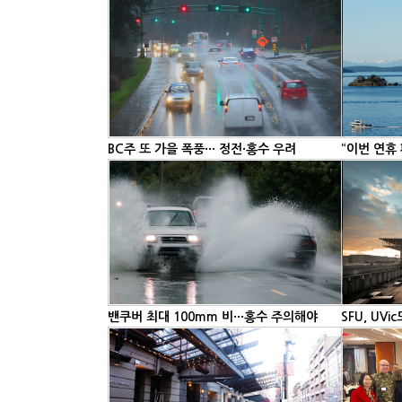
BC주 또 가을 폭풍··· 정전·홍수 우려
“이번 연휴
밴쿠버 최대 100mm 비···홍수 주의해야
SFU, UV