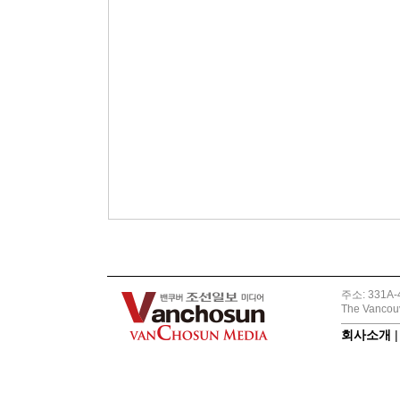
주소: 331A-4
The Vancouv
회사소개