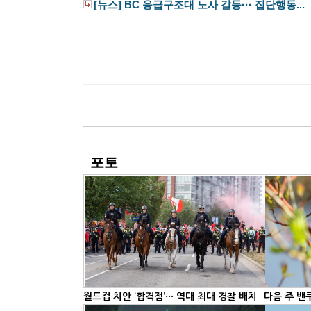
[뉴스] BC 응급구조대 노사 갈등··· 집단행동...
포토
월드컵 치안 ‘합격점’··· 역대 최대 경찰 배치
다음 주 밴