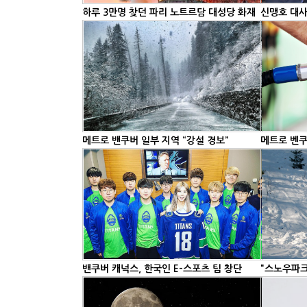
하루 3만명 찾던 파리 노트르담 대성당 화재
메트로 밴쿠버 일부 지역 “강설 경보”
메트로 벤쿠
밴쿠버 캐넉스, 한국인 E-스포츠 팀 창단
"스노우파크