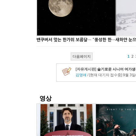
밴쿠버서 맞는 한가위 보름달… “풍성한 한가위 되세요”
새하얀 눈으
다음페이지
1
2
영상