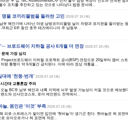
려는 두 집. /BC AssessmentBC주 민사 몰수 담당 국장이 인도와 연계된 
몰수 조치를 추진하고 있는 것으로 나타났다.법원 문서에...
의 명물 코끼리물범을 둘러싼 고민
2026.07.16 (목)
남부 해안가에 나타난 야생 남방코끼리물범 닐이 차량과 표지판을 들이받는 등
/X최근 6주 동안 호주 태즈메이니아 주 남동부...
··· 브로드웨이 지하철 공사 6개월 더 연장
2026.07.16 (목)
차 문제 가장 심각
ubway Project브로드웨이 지하철 프로젝트 공사(BSP) 연장으로 20일부터 캠비 
차량 통행이 약 6개월간 금지된다. 이에 따라 정상 개통을...
일대에 ‘천둥·번개’
2026.07.16 (목)
근 시간대 교통혼잡 주의
오늘 BC주 남부 해안과 내륙 지역에 뇌우 발생 가능성이 커질 것으로 예보됐
랜드와 선샤인코스트, 로어 메인랜드 전역에서...
늘, 원인은 ‘이것’ 부족
2026.07.16 (목)
 피로·스트레스가 쌓이면 입안에 ‘혓바늘’이 생기곤 한다. 혓바늘은 혀 표면
으로 솟아오르거나 혀 표면에 작은...