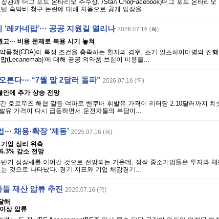
관과 더그 포드 온타리오 주수상. /Stan Cho(Facebook)더그 포드 온타리
텔 숙박비 청구 논란에 대해 처음으로 공개 입장을...
‘레카네맙’··· 공공 지원길 열리나
2026.07.16 (목)
고··· 비용 문제로 복용 시기 놓쳐
다 의약품청(CDA)이 특정 조건을 충족하는 환자의 경우, 초기 알츠하이머병의 진
(Lecanemab)’에 대해 공공 의약품 보험이 비용을...
른다··· “7월 말 2달러 돌파”
2026.07.16 (목)
불안에 추가 상승 전망
 간 호르무즈 해협 갈등 여파로 밴쿠버 휘발유 가격이 리터당 2.10달러까지 치
발유 가격이 다시 급등하면서 운전자들의 부담이...
·· 채용·확장 ‘제동’
2026.07.16 (목)
 기업 심리 위축
6.3% 감소 전망
반기 성장세를 이어갈 것으로 전망되는 가운데, 정작 중소기업들은 투자와 채용
는 것으로 나타났다. 경기 지표와 기업 체감경기...
자들 재산 압류 추진
2026.07.16 (목)
 달해
 이상 압류