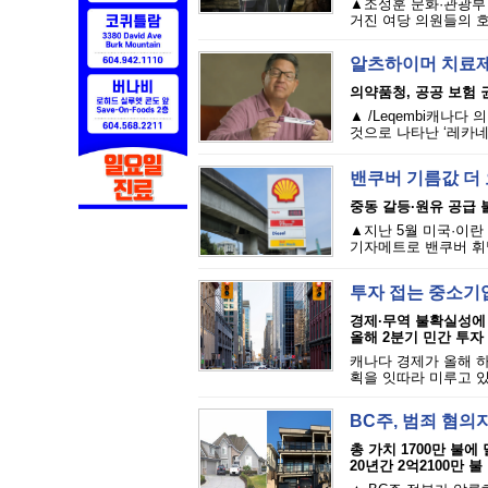
▲조성훈 문화·관광부 장
거진 여당 의원들의 호
알츠하이머 치료제 
의약품청, 공공 보험 권
▲ /Leqembi캐나
것으로 나타난 ‘레카네맙
밴쿠버 기름값 더 오
중동 갈등·원유 공급 
▲지난 5월 미국·이란
기자메트로 밴쿠버 휘
투자 접는 중소기업·
경제·무역 불확실성에
올해 2분기 민간 투자 
캐나다 경제가 올해 하
획을 잇따라 미루고 있
BC주, 범죄 혐의
총 가치 1700만 불에
20년간 2억2100만 불