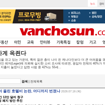
부동산
이민
교육
인터뷰
기획특집
칼럼
기고
 가계 옥죈다
 겪고 있는 가운데, 특히 젊은 층이 나이 든 캐나다인보다 더 큰 어려움을 
기관인 레저(Leger)에 의뢰해 실시한 소비 조사에 따르면, 응답자 전체의 40%가
지출이 늘었다고 답한 사람 중 42%는 55세...
검색
|
전체목록
아 올린 호텔비 논란, 어디까지 번졌나
2026.07.16 (목)
간 12만 달러 청구
정 폐지 방안 추진