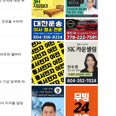
범죄 조직에 대한 부
 곳곳을 누비며
스트리트와 앨버타
다.기상 당국에 따
에서 미각을 담당