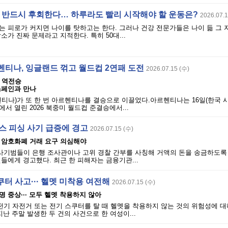
면 반드시 후회한다… 하루라도 빨리 시작해야 할 운동은?
2026.07.1
는 피로가 커지면 나이를 탓하고는 한다. 그러나 건강 전문가들은 나이 듦 그
소가 진짜 문제라고 지적한다. 특히 50대...
르헨티나, 잉글랜드 꺾고 월드컵 2연패 도전
2026.07.15 (수)
 역전승
스페인과 만나
헨티나)가 또 한 번 아르헨티나를 결승으로 이끌었다.아르헨티나는 16일(한국 
서 열린 2026 북중미 월드컵 준결승에서...
스 피싱 사기 급증에 경고
2026.07.15 (수)
·· 암호화폐 거래 요구 의심해야
은 사기범들이 은행 조사관이나 고위 경찰 간부를 사칭해 거액의 돈을 송금하도
들에게 경고했다. 최근 한 피해자는 금융기관...
터 사고··· 헬멧 미착용 여전해
2026.07.15 (수)
1명 중상··· 모두 헬멧 착용하지 않아
 전기 자전거 또는 전기 스쿠터를 탈 때 헬멧을 착용하지 않는 것의 위험성에 
지난 주말 발생한 두 건의 사건으로 한 여성이...