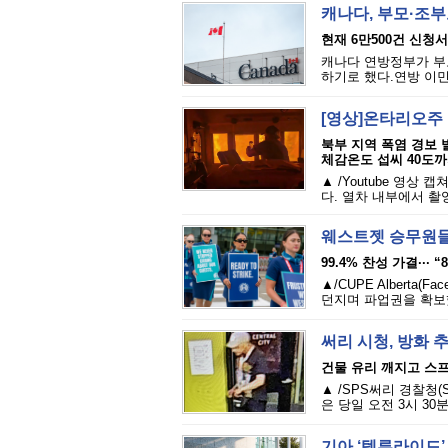
캐나다, 부모·조
현재 6만500건 신청
캐나다 연방정부가 부모·조
하기로 했다.연방 이민
[영상]온타리오주 
북부 지역 폭염 경보 
체감온도 섭씨 40도
▲ /Youtube 영
다. 열차 내부에서 촬
웨스트젯 승무원들 
99.4% 찬성 가결··· 
▲/CUPE Albert
던지며 파업권을 확보했
써리 시청, 방화 
건물 유리 깨지고 스프
▲ /SPS써리 경찰청
은 당일 오전 3시 3
기아 ‘텔루라이드’