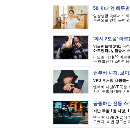
50대 때 안 해두
일상생활 속에서 느끼
부족으로 인한 근력 감
‘메시 2도움’ 아
잉글랜드에 2대1 극적
아르헨티나, 결승서 
리오넬 메시(39·아르
주 애틀랜타 스타디움에
밴쿠버 시경, 보이
VPD 부서장 사칭해·
밴쿠버 시경(VPD)
사기 수법에 대해 시민
급증하는 전동 스쿠
지난 주말 1명 사망, 
밴쿠버 시경(VPD)이
고했다. 이번 경고는 