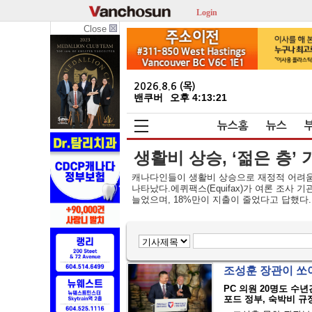
Login
Close
2026.8.6 (목)
밴쿠버
오후 4:13:22
뉴스홈
뉴스
생활비 상승, ‘젊은 층’
캐나다인들이 생활비 상승으로 재정적 어려움을
나타났다.에퀴팩스(Equifax)가 여론 조사 
늘었으며, 18%만이 지출이 줄었다고 답했다. 
조성훈 장관이 쏘
PC 의원 20명도 수년
포드 정부, 숙박비 규