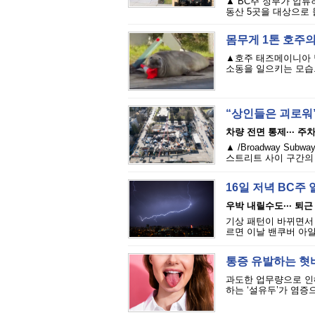
▲ BC주 정부가 압류하
동산 5곳을 대상으로 
몸무게 1톤 호주
▲호주 태즈메이니아 
소동을 일으키는 모습. 
“상인들은 괴로워”
차량 전면 통제··· 주
▲ /Broadway S
스트리트 사이 구간의 
16일 저녁 BC주 
우박 내릴수도··· 퇴
기상 패턴이 바뀌면서 
르면 이날 밴쿠버 아일
통증 유발하는 혓바
과도한 업무량으로 인해
하는 ‘설유두’가 염증