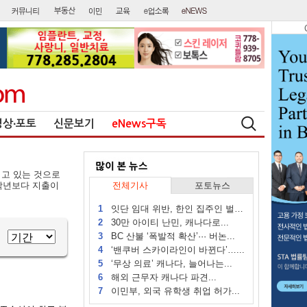
영상∙포토
신문보기
eNews구독
겪고 있는 것으로
 작년보다 지출이
전체기사
포토뉴스
1
잇단 임대 위반, 한인 집주인 벌금...
2
30만 아이티 난민, 캐나다로...
3
BC 산불 ‘폭발적 확산’··· 버논...
4
‘밴쿠버 스카이라인이 바뀐다’…...
5
‘무상 의료’ 캐나다, 늘어나는...
6
해외 근무자 캐나다 파견...
7
이민부, 외국 유학생 취업 허가...