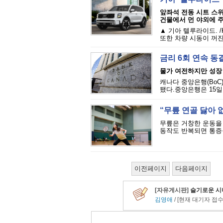
앞좌석 전동 시트 스
건물에서 먼 야외에 
▲ 기아 텔루라이드. /
또한 차량 시동이 꺼진
금리 6회 연속 동결
물가 여전하지만 성장 신
캐나다 중앙은행(BoC
됐다.중앙은행은 15일
“무릎 연골 닳아 
무릎은 거창한 운동을 
동작도 반복되면 통증을
이전페이지
다음페이지