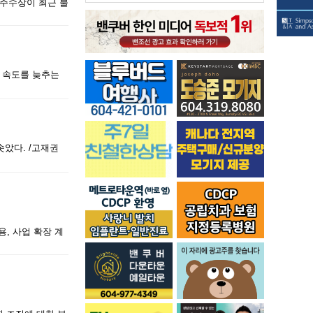
오 주수상이 최근 불
행 속도를 늦추는
솟았다. /고재권
, 사업 확장 계