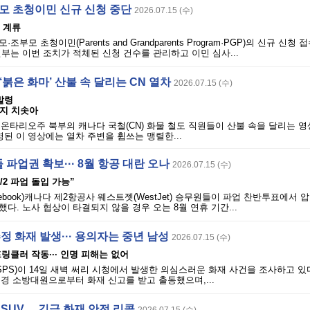
부모 초청이민 신규 신청 중단
2026.07.15 (수)
서 계류
부모 초청이민(Parents and Grandparents Program·PGP)의 신규 신청
부는 이번 조치가 적체된 신청 건수를 관리하고 이민 심사...
‘붉은 화마’ 산불 속 달리는 CN 열차
2026.07.15 (수)
발령
까지 치솟아
상 캡쳐온타리오주 북부의 캐나다 국철(CN) 화물 철도 직원들이 산불 속을 달리는 
영된 이 영상에는 열차 주변을 휩쓰는 맹렬한...
파업권 확보··· 8월 항공 대란 오나
2026.07.15 (수)
“8/2 파업 돌입 가능”
a(Facebook)캐나다 제2항공사 웨스트젯(WestJet) 승무원들이 파업 찬반투표에
다. 노사 협상이 타결되지 않을 경우 오는 8월 연휴 기간...
추정 화재 발생··· 용의자는 중년 남성
2026.07.15 (수)
링클러 작동··· 인명 피해는 없어
(SPS)이 14일 새벽 써리 시청에서 발생한 의심스러운 화재 사건을 조사하고 
0분경 소방대원으로부터 화재 신고를 받고 출동했으며,...
 SUV… 긴급 화재 안전 리콜