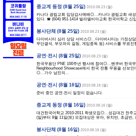
종교계 동정 (8월 25일)
2010.08.23 (월)
카나다 광립교회 입당감사예배◎…카나다 광림교회 새성전 입당감사
있다. ☎ (604) 951-1414 빌라델비아교회 한국어학교
봉사단체 (8월 25일)
2010.08.23 (월)
다이버시티 심리 상담 서비스◎…다이버시티는 가정상담(우
무단결석, 부모와의 갈등, 게임중독 등) 서비스를 무료진행
공연·전시 (8월 25일)
2010.08.23 (월)
한국무용단 PNE 100주년 행사에 참여◎…밴쿠버 한국무용단(단
Neighbourhood Showcase에서 한국 전통 무용을 선보인다. 장소
◎…가수 남진의...
공연·전시 (8월 16일)
2010.08.16 (월)
준비 중인 공연·전시 일정이 없습니다.
종교계 동정 (8월 16일)
2010.08.16 (월)
대건한국어학교 2010-2011 학생모집◎…성김대건 천주교회
(일)부터 9월 11일(토) 모집대상은 유아, 유치반, 초급반, 중급반
봉사단체 (8월 16일)
2010.08.16 (월)