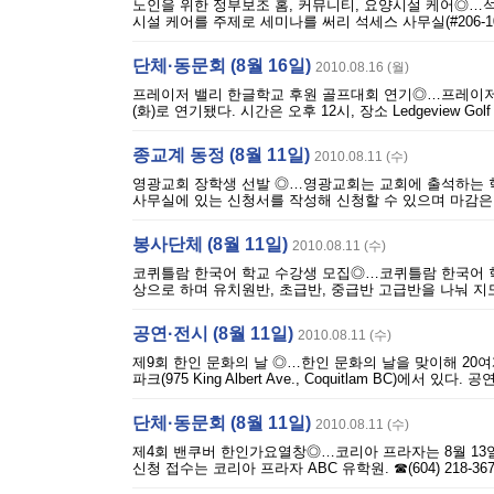
노인을 위한 정부보조 홈, 커뮤니티, 요양시설 케어◎…석세스
시설 케어를 주제로 세미나를 써리 석세스 사무실(#206-10090 152
단체·동문회 (8월 16일)
2010.08.16 (월)
프레이저 밸리 한글학교 후원 골프대회 연기◎…프레이저 밸
(화)로 연기됐다. 시간은 오후 12시, 장소 Ledgeview Golf & 
종교계 동정 (8월 11일)
2010.08.11 (수)
영광교회 장학생 선발 ◎…영광교회는 교회에 출석하는 학생
사무실에 있는 신청서를 작성해 신청할 수 있으며 마감은 8월 14일
봉사단체 (8월 11일)
2010.08.11 (수)
코퀴틀람 한국어 학교 수강생 모집◎…코퀴틀람 한국어 학교
상으로 하며 유치원반, 초급반, 중급반 고급반을 나눠 지도한다
공연·전시 (8월 11일)
2010.08.11 (수)
제9회 한인 문화의 날 ◎…한인 문화의 날을 맞이해 20여개의
파크(975 King Albert Ave., Coquitlam BC)에서 있다. 공
단체·동문회 (8월 11일)
2010.08.11 (수)
제4회 밴쿠버 한인가요열창◎…코리아 프라자는 8월 13일
신청 접수는 코리아 프라자 ABC 유학원. ☎(604) 218-