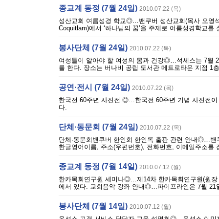
종교계 동정 (7월 24일)
2010.07.22 (목)
성산교회 여름성경 학교◎…밴쿠버 성산교회(목사 오영석)은 7월 3
Coquitlam)에서 ‘하나님의 꿈’을 주제로 여름성경학교를 실시
봉사단체 (7월 24일)
2010.07.22 (목)
여성들이 알아야 할 여성의 몸과 건강◎…석세스는 7월 2
를 한다. 장소는 버나비 공립 도서관 메트로타운 지점 1층 프로그램 룸(61
공연·전시 (7월 24일)
2010.07.22 (목)
한국전 60주년 사진전 ◎…한국전 60주년 기념 사진전이 중국 문화
다.
단체·동문회 (7월 24일)
2010.07.22 (목)
단체·동문회밴쿠버 한인회 한인록 출판 관련 안내◎…밴쿠
한글영어이름, 주소(우편번호), 전화번호, 이메일주소를 접
종교계 동정 (7월 14일)
2010.07.12 (월)
한카목회연구원 세미나◎…제14차 한카목회연구원(원장 이흥수) 세
에서 있다. 교회음악 강좌 안내◎…파이프라인은 7월 21일
봉사단체 (7월 14일)
2010.07.12 (월)
옵션스 고객 서비스 담당자 교육 설명회◎…옵션스 이민자 봉사회는 