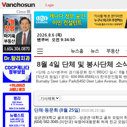
Login
Close
2026.8.6 (목)
밴쿠버
오전 9:34:51
뉴스홈
뉴스
부동산
8월 4일 단체 및 봉사단체 소
<단체 소식>밴쿠버 경기동문회 정기 BBQ◎ 일시: 8월 8일(토) 
(작년과 동일) / 문의: 604-866-8566(사) 한국문인협
Burnaby Deer Lake Park(6450 Deer Lake Ave
단체·동문회 (8월 25일)
2010.08.23 (월)
성균관대학교 골프모임◎…성균관 대학교 골프 모임이 8월 26일(
(604) 582-3045 (이만규) 숙명여대동문회 하계 친교 모