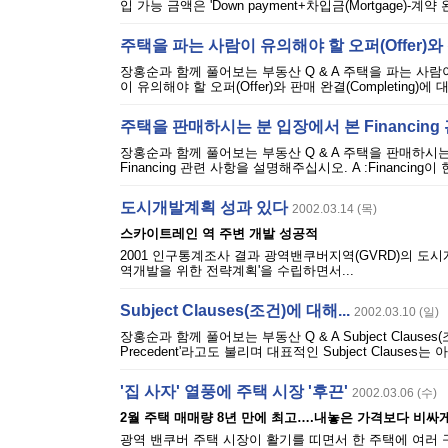
입 가능 금액은 'Down payment+차입금(Mortgage)-계
주택을 파는 사람이 유의해야 할 오퍼(Offer)와 판
장홍순과 함께 풀어보는 부동산 Q & A 주택을 파는 사람이 유의
이 유의해야 할 오퍼(Offer)와 판매 완결(Completing
주택을 판매하시는 분 입장에서 본 Financing 
장홍순과 함께 풀어보는 부동산 Q & A 주택을 판매하시는 분 
Financing 관련 사항을 설명해주십시오. A :Financ
도시개발계획 성과 있다
2002.03.14 (목)
스카이트레인 역 주변 개발 성공적
2001 인구통계조사 결과 광역밴쿠버지역(GVRD)의 도시
역개발을 위한 전략계획'을 수립하면서...
Subject Clauses(조건)에 대해...
2002.03.10 (일)
장홍순과 함께 풀어보는 부동산 Q & A Subject Clauses(조건
Precedent'라고도 불리며 대표적인 Subject Claus
'집 사자' 열풍에 주택 시장 '후끈'
2002.03.06 (수)
2월 주택 매매량 8년 만에 최고….내놓은 가격보다 비싸
광역 밴쿠버 주택 시장이 활기를 띠면서 한 주택에 여러 